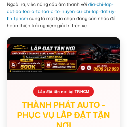
Ngoài ra, việc nâng cấp âm thanh với
dia-chi-lap-
dat-do-loa-o-to-loa-o-to-huyen-cu-chi-lap-dat-uy-
tin-tphcm
cũng là một lựa chọn đáng cân nhắc để
hoàn thiện trải nghiệm giải trí trên xe.
Lắp đặt tận nơi tại TP.HCM
THÀNH PHÁT AUTO -
PHỤC VỤ LẮP ĐẶT TẬN
NƠI