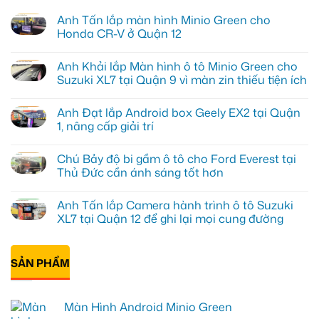
Anh Tấn lắp màn hình Minio Green cho
Honda CR-V ở Quận 12
Không
có
Anh Khải lắp Màn hình ô tô Minio Green cho
bình
luận
Suzuki XL7 tại Quận 9 vì màn zin thiếu tiện ích
ở
Anh
Không
Tấn
có
Anh Đạt lắp Android box Geely EX2 tại Quận
lắp
bình
màn
luận
1, nâng cấp giải trí
hình
ở
Minio
Anh
Không
Green
Khải
có
Chú Bảy độ bi gầm ô tô cho Ford Everest tại
cho
lắp
bình
Honda
Màn
luận
Thủ Đức cần ánh sáng tốt hơn
CR-
hình
ở
V
ô
Anh
Không
ở
tô
Đạt
có
Anh Tấn lắp Camera hành trình ô tô Suzuki
Quận
Minio
lắp
bình
12
Green
Android
luận
XL7 tại Quận 12 để ghi lại mọi cung đường
cho
box
ở
Suzuki
Geely
Chú
Không
XL7
EX2
Bảy
có
tại
tại
độ
bình
Quận
Quận
bi
SẢN PHẨM
luận
9
1,
gầm
ở
vì
nâng
ô
Anh
màn
cấp
tô
Tấn
zin
giải
cho
lắp
Màn Hình Android Minio Green
thiếu
trí
Ford
Camera
tiện
Everest
hành