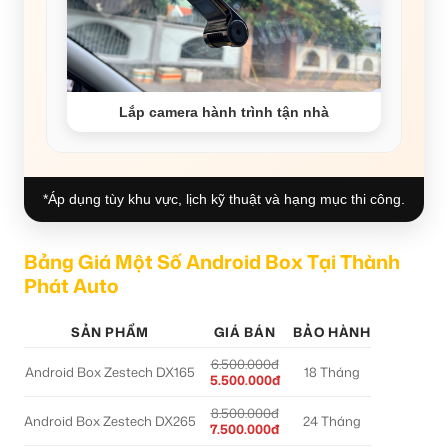
Lắp camera hành trình tận nhà
*Áp dụng tùy khu vực, lịch kỹ thuật và hạng mục thi công.
Bảng Giá Một Số Android Box Tại Thành
Phát Auto
SẢN PHẨM
GIÁ BÁN
BẢO HÀNH
6.500.000đ
Android Box Zestech DX165
18 Tháng
5.500.000đ
8.500.000đ
Android Box Zestech DX265
24 Tháng
7.500.000đ