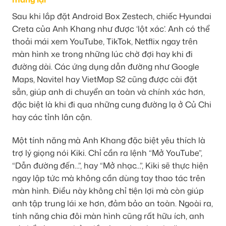
Sau khi lắp đặt Android Box Zestech, chiếc Hyundai
Creta của Anh Khang như được ‘lột xác’. Anh có thể
thoải mái xem YouTube, TikTok, Netflix ngay trên
màn hình xe trong những lúc chờ đợi hay khi đi
đường dài. Các ứng dụng dẫn đường như Google
Maps, Navitel hay VietMap S2 cũng được cài đặt
sẵn, giúp anh di chuyển an toàn và chính xác hơn,
đặc biệt là khi đi qua những cung đường lạ ở Củ Chi
hay các tỉnh lân cận.
Một tính năng mà Anh Khang đặc biệt yêu thích là
trợ lý giọng nói Kiki. Chỉ cần ra lệnh “Mở YouTube”,
“Dẫn đường đến…”, hay “Mở nhạc…”, Kiki sẽ thực hiện
ngay lập tức mà không cần dùng tay thao tác trên
màn hình. Điều này không chỉ tiện lợi mà còn giúp
anh tập trung lái xe hơn, đảm bảo an toàn. Ngoài ra,
tính năng chia đôi màn hình cũng rất hữu ích, anh