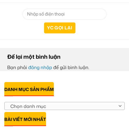
Để lại một bình luận
Bạn phải
đăng nhập
để gửi bình luận.
DANH MỤC SẢN PHẨM
Chọn danh mục
BÀI VIẾT MỚI NHẤT