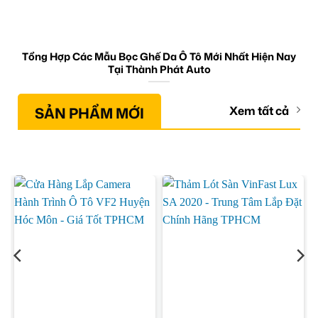
Tổng Hợp Các Mẫu Bọc Ghế Da Ô Tô Mới Nhất Hiện Nay
Tại Thành Phát Auto
SẢN PHẨM MỚI
Xem tất cả