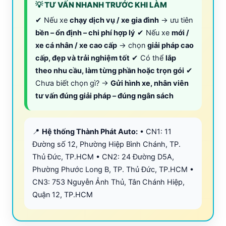
💡 TƯ VẤN NHANH TRƯỚC KHI LÀM
✔ Nếu xe
chạy dịch vụ / xe gia đình
→ ưu tiên
bền – ổn định – chi phí hợp lý
✔ Nếu xe
mới /
xe cá nhân / xe cao cấp
→ chọn
giải pháp cao
cấp, đẹp và trải nghiệm tốt
✔ Có thể
lắp
theo nhu cầu, làm từng phần hoặc trọn gói
✔
Chưa biết chọn gì? →
Gửi hình xe, nhân viên
tư vấn đúng giải pháp – đúng ngân sách
📍
Hệ thống Thành Phát Auto:
• CN1: 11
Đường số 12, Phường Hiệp Bình Chánh, TP.
Thủ Đức, TP.HCM • CN2: 24 Đường D5A,
Phường Phước Long B, TP. Thủ Đức, TP.HCM •
CN3: 753 Nguyễn Ảnh Thủ, Tân Chánh Hiệp,
Quận 12, TP.HCM