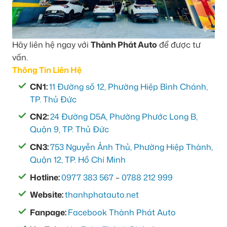
Hãy liên hệ ngay với
Thành Phát Auto
để được tư
vấn.
Thông Tin Liên Hệ
CN1:
11 Đường số 12, Phường Hiệp Bình Chánh,
TP. Thủ Đức
CN2:
24 Đường D5A, Phường Phước Long B,
Quận 9, TP. Thủ Đức
CN3:
753 Nguyễn Ảnh Thủ, Phường Hiệp Thành,
Quận 12, TP. Hồ Chí Minh
Hotline:
0977 383 567
–
0788 212 999
Website:
thanhphatauto.net
Fanpage:
Facebook Thành Phát Auto