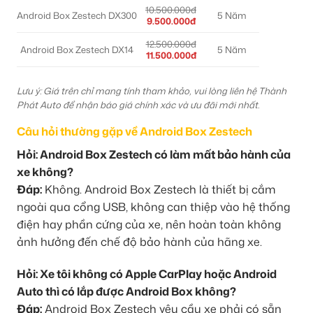
10.500.000đ
Android Box Zestech DX300
5 Năm
9.500.000đ
12.500.000đ
Android Box Zestech DX14
5 Năm
11.500.000đ
Lưu ý: Giá trên chỉ mang tính tham khảo, vui lòng liên hệ Thành
Phát Auto để nhận báo giá chính xác và ưu đãi mới nhất.
Câu hỏi thường gặp về Android Box Zestech
Hỏi: Android Box Zestech có làm mất bảo hành của
xe không?
Đáp:
Không. Android Box Zestech là thiết bị cắm
ngoài qua cổng USB, không can thiệp vào hệ thống
điện hay phần cứng của xe, nên hoàn toàn không
ảnh hưởng đến chế độ bảo hành của hãng xe.
Hỏi: Xe tôi không có Apple CarPlay hoặc Android
Auto thì có lắp được Android Box không?
Đáp:
Android Box Zestech yêu cầu xe phải có sẵn