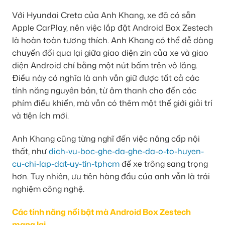
Với Hyundai Creta của Anh Khang, xe đã có sẵn
Apple CarPlay, nên việc lắp đặt Android Box Zestech
là hoàn toàn tương thích. Anh Khang có thể dễ dàng
chuyển đổi qua lại giữa giao diện zin của xe và giao
diện Android chỉ bằng một nút bấm trên vô lăng.
Điều này có nghĩa là anh vẫn giữ được tất cả các
tính năng nguyên bản, từ âm thanh cho đến các
phím điều khiển, mà vẫn có thêm một thế giới giải trí
và tiện ích mới.
Anh Khang cũng từng nghĩ đến việc nâng cấp nội
thất, như
dich-vu-boc-ghe-da-ghe-da-o-to-huyen-
cu-chi-lap-dat-uy-tin-tphcm
để xe trông sang trọng
hơn. Tuy nhiên, ưu tiên hàng đầu của anh vẫn là trải
nghiệm công nghệ.
Các tính năng nổi bật mà Android Box Zestech
mang lại