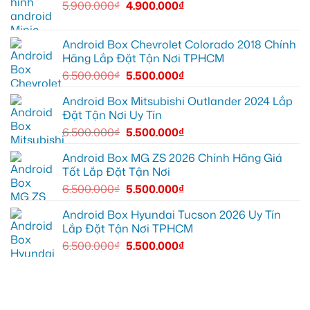
5.900.000
₫
4.900.000
₫
ích
tại
trình
Thủ
ô
Đức
tô
cần
Suzuki
ánh
XL7
Android Box Chevrolet Colorado 2018 Chính
sáng
tại
Hãng Lắp Đặt Tận Nơi TPHCM
tốt
Quận
hơn
12
6.500.000
₫
5.500.000
₫
để
ghi
lại
Android Box Mitsubishi Outlander 2024 Lắp
mọi
Đặt Tận Nơi Uy Tín
cung
đường
6.500.000
₫
5.500.000
₫
Android Box MG ZS 2026 Chính Hãng Giá
Tốt Lắp Đặt Tận Nơi
6.500.000
₫
5.500.000
₫
Android Box Hyundai Tucson 2026 Uy Tín
Lắp Đặt Tận Nơi TPHCM
6.500.000
₫
5.500.000
₫