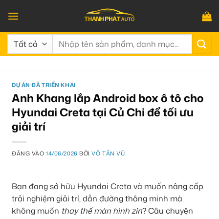
Bỏ
qua
nội
Tìm
dung
kiếm:
DỰ ÁN ĐÃ TRIỂN KHAI
Anh Khang lắp Android box ô tô cho
Hyundai Creta tại Củ Chi để tối ưu
giải trí
ĐĂNG VÀO
14/06/2026
BỞI
VÕ TẤN VŨ
Bạn đang sở hữu Hyundai Creta và muốn nâng cấp
trải nghiệm giải trí, dẫn đường thông minh mà
không muốn
thay thế màn hình zin
? Câu chuyện