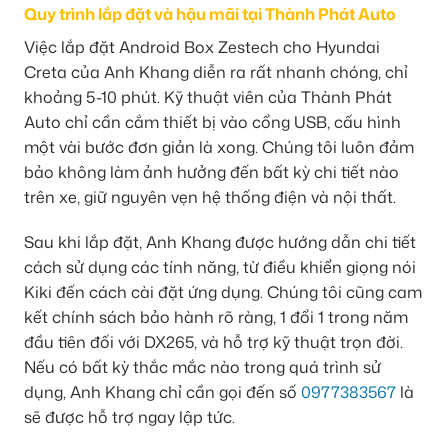
Quy trình lắp đặt và hậu mãi tại Thành Phát Auto
Việc lắp đặt Android Box Zestech cho Hyundai
Creta của Anh Khang diễn ra rất nhanh chóng, chỉ
khoảng 5-10 phút. Kỹ thuật viên của Thành Phát
Auto chỉ cần cắm thiết bị vào cổng USB, cấu hình
một vài bước đơn giản là xong. Chúng tôi luôn đảm
bảo không làm ảnh hưởng đến bất kỳ chi tiết nào
trên xe, giữ nguyên vẹn hệ thống điện và nội thất.
Sau khi lắp đặt, Anh Khang được hướng dẫn chi tiết
cách sử dụng các tính năng, từ điều khiển giọng nói
Kiki đến cách cài đặt ứng dụng. Chúng tôi cũng cam
kết chính sách bảo hành rõ ràng, 1 đổi 1 trong năm
đầu tiên đối với DX265, và hỗ trợ kỹ thuật trọn đời.
Nếu có bất kỳ thắc mắc nào trong quá trình sử
dụng, Anh Khang chỉ cần gọi đến số
0977383567
là
sẽ được hỗ trợ ngay lập tức.