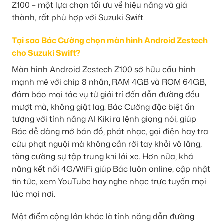
Z100 – một lựa chọn tối ưu về hiệu năng và giá
thành, rất phù hợp với Suzuki Swift.
Tại sao Bác Cường chọn màn hình Android Zestech
cho Suzuki Swift?
Màn hình Android Zestech Z100 sở hữu cấu hình
mạnh mẽ với chip 8 nhân, RAM 4GB và ROM 64GB,
đảm bảo mọi tác vụ từ giải trí đến dẫn đường đều
mượt mà, không giật lag. Bác Cường đặc biệt ấn
tượng với tính năng AI Kiki ra lệnh giọng nói, giúp
Bác dễ dàng mở bản đồ, phát nhạc, gọi điện hay tra
cứu phạt nguội mà không cần rời tay khỏi vô lăng,
tăng cường sự tập trung khi lái xe. Hơn nữa, khả
năng kết nối 4G/WiFi giúp Bác luôn online, cập nhật
tin tức, xem YouTube hay nghe nhạc trực tuyến mọi
lúc mọi nơi.
Một điểm cộng lớn khác là tính năng dẫn đường