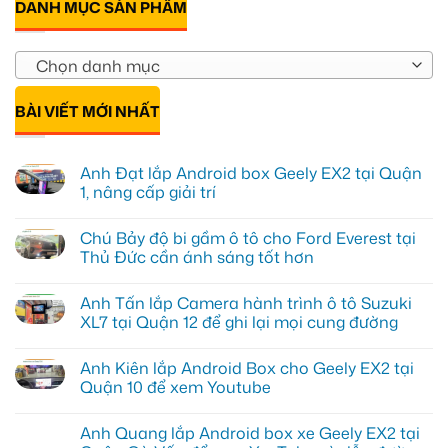
DANH MỤC SẢN PHẨM
Chọn danh mục
BÀI VIẾT MỚI NHẤT
Anh Đạt lắp Android box Geely EX2 tại Quận
1, nâng cấp giải trí
Không
có
Chú Bảy độ bi gầm ô tô cho Ford Everest tại
bình
luận
Thủ Đức cần ánh sáng tốt hơn
ở
Anh
Không
Đạt
có
Anh Tấn lắp Camera hành trình ô tô Suzuki
lắp
bình
Android
luận
XL7 tại Quận 12 để ghi lại mọi cung đường
box
ở
Geely
Chú
Không
EX2
Bảy
có
Anh Kiên lắp Android Box cho Geely EX2 tại
tại
độ
bình
Quận
bi
luận
Quận 10 để xem Youtube
1,
gầm
ở
nâng
ô
Anh
Không
cấp
tô
Tấn
có
Anh Quang lắp Android box xe Geely EX2 tại
giải
cho
lắp
bình
trí
Ford
Camera
luận