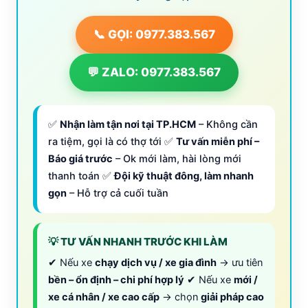
📞 GỌI: 0977.383.567
💬 ZALO: 0977.383.567
✅
Nhận làm tận nơi tại TP.HCM
– Không cần
ra tiệm, gọi là có thợ tới ✅
Tư vấn miễn phí –
Báo giá trước
– Ok mới làm, hài lòng mới
thanh toán ✅
Đội kỹ thuật đông, làm nhanh
gọn
– Hỗ trợ cả cuối tuần
💡 TƯ VẤN NHANH TRƯỚC KHI LÀM
✔ Nếu xe
chạy dịch vụ / xe gia đình
→ ưu tiên
bền – ổn định – chi phí hợp lý
✔ Nếu xe
mới /
xe cá nhân / xe cao cấp
→ chọn
giải pháp cao