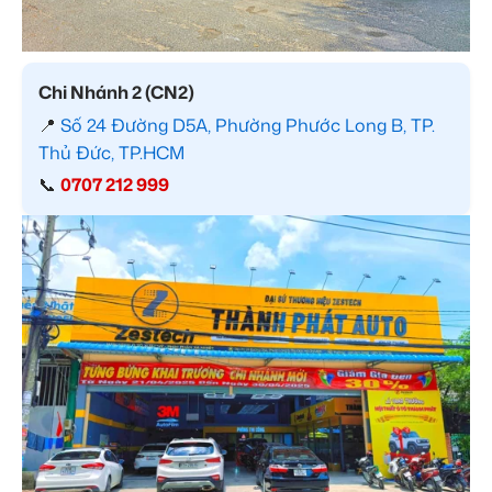
Chi Nhánh 2 (CN2)
📍
Số 24 Đường D5A, Phường Phước Long B, TP.
Thủ Đức, TP.HCM
📞
0707 212 999