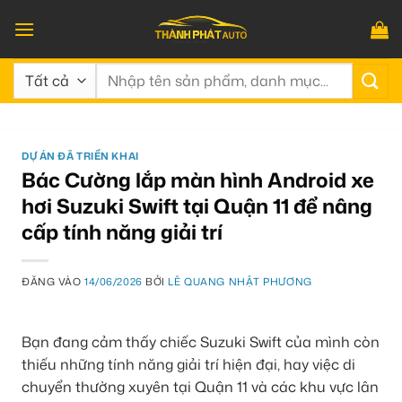
Bỏ
qua
nội
Tìm
dung
kiếm:
DỰ ÁN ĐÃ TRIỂN KHAI
Bác Cường lắp màn hình Android xe
hơi Suzuki Swift tại Quận 11 để nâng
cấp tính năng giải trí
ĐĂNG VÀO
14/06/2026
BỞI
LÊ QUANG NHẬT PHƯƠNG
Bạn đang cảm thấy chiếc Suzuki Swift của mình còn
thiếu những tính năng giải trí hiện đại, hay việc di
chuyển thường xuyên tại Quận 11 và các khu vực lân