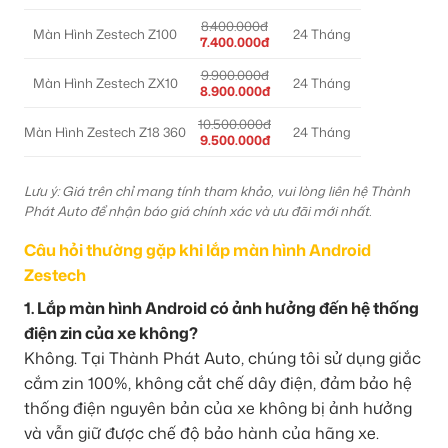
8.400.000đ
Màn Hình Zestech Z100
24 Tháng
7.400.000đ
9.900.000đ
Màn Hình Zestech ZX10
24 Tháng
8.900.000đ
10.500.000đ
Màn Hình Zestech Z18 360
24 Tháng
9.500.000đ
Lưu ý: Giá trên chỉ mang tính tham khảo, vui lòng liên hệ Thành
Phát Auto để nhận báo giá chính xác và ưu đãi mới nhất.
Câu hỏi thường gặp khi lắp màn hình Android
Zestech
1. Lắp màn hình Android có ảnh hưởng đến hệ thống
điện zin của xe không?
Không. Tại Thành Phát Auto, chúng tôi sử dụng giắc
cắm zin 100%, không cắt chế dây điện, đảm bảo hệ
thống điện nguyên bản của xe không bị ảnh hưởng
và vẫn giữ được chế độ bảo hành của hãng xe.