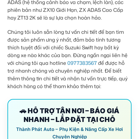
ADAS (hệ thống cảnh báo va chạm, lệch làn), các
phiên bản như ZX10 Giới Hạn, ZX ADAS Cao Cấp
hay ZT13 2K sẽ là sự lựa chọn hoàn hảo.
Chúng tôi luôn sẵn lòng tư vấn chi tiết để bạn tìm
được sản phẩm ưng ý nhất, đảm bảo tính tương
thích tuyệt đối với chiếc Suzuki Swift hay bất kỳ
dòng xe nào khác của bạn. Đừng ngần ngại liên hệ
với chúng tôi qua hotline
0977383567
để được hỗ
trợ nhanh chóng và chuyên nghiệp nhất. Để biết
thêm thông tin chi tiết và nhận tư vấn trực tiếp, quý
khách hàng có thể tham khảo thêm tại:
🚗 HỖ TRỢ TẬN NƠI – BÁO GIÁ
NHANH – LẮP ĐẶT TẠI CHỖ
Thành Phát Auto – Phụ Kiện & Nâng Cấp Xe Hơi
Chuyên Nghiệp