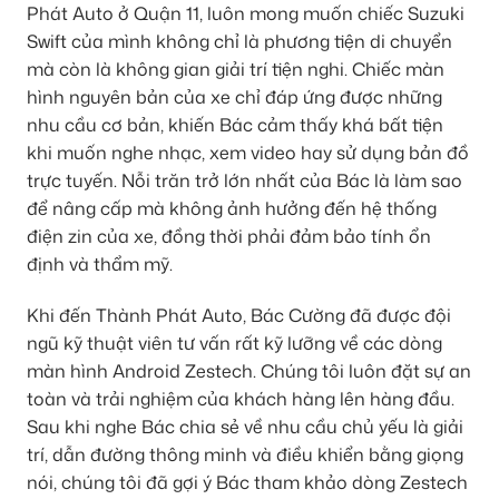
Phát Auto ở Quận 11, luôn mong muốn chiếc Suzuki
Swift của mình không chỉ là phương tiện di chuyển
mà còn là không gian giải trí tiện nghi. Chiếc màn
hình nguyên bản của xe chỉ đáp ứng được những
nhu cầu cơ bản, khiến Bác cảm thấy khá bất tiện
khi muốn nghe nhạc, xem video hay sử dụng bản đồ
trực tuyến. Nỗi trăn trở lớn nhất của Bác là làm sao
để nâng cấp mà không ảnh hưởng đến hệ thống
điện zin của xe, đồng thời phải đảm bảo tính ổn
định và thẩm mỹ.
Khi đến Thành Phát Auto, Bác Cường đã được đội
ngũ kỹ thuật viên tư vấn rất kỹ lưỡng về các dòng
màn hình Android Zestech. Chúng tôi luôn đặt sự an
toàn và trải nghiệm của khách hàng lên hàng đầu.
Sau khi nghe Bác chia sẻ về nhu cầu chủ yếu là giải
trí, dẫn đường thông minh và điều khiển bằng giọng
nói, chúng tôi đã gợi ý Bác tham khảo dòng Zestech