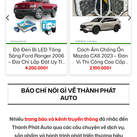
Độ Đèn Bi LED Tăng
Cách Âm Chống Ồn
Sáng Ford Ranger 2006
Mazda CX8 2023 – Đơn
y
– Địa Chỉ Lắp Đặt Uy Tín
Vị Thi Công Cao Cấp
TPHCM
TPHCM
4.200.000
₫
2.100.000
₫
BÁO CHÍ NÓI GÌ VỀ THÀNH PHÁT
AUTO
Nhiều
trang báo và kênh truyền thông
đã nhắc đến
Thành Phát Auto qua các câu chuyện về dịch vụ,
sản phẩm và hành trình phát triển thương hiệu