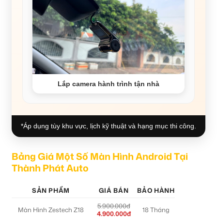
Lắp camera hành trình tận nhà
*Áp dụng tùy khu vực, lịch kỹ thuật và hạng mục thi công.
Bảng Giá Một Số Màn Hình Android Tại
Thành Phát Auto
SẢN PHẨM
GIÁ BÁN
BẢO HÀNH
5.900.000đ
Màn Hình Zestech Z18
18 Tháng
4.900.000đ