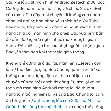
Sau khi lắp đặt màn hình Android Zestech Z100, Bác
Cường đã hoàn toàn hài lòng với chiếc Suzuki Swift
của mình. Giờ đây, mỗi chuyến đi không còn nhàm
chán với những bản nhạc yêu thích trên YouTube,
hay những bộ phim hấp dẫn cho hành khách. Tính
năng chia đôi màn hình cho phép Bác vừa xem bản
đồ dẫn đường, vừa nghe nhạc mà không bị gián
đoạn. Đặc biệt, việc tra cứu phạt nguội tự động giúp
Bác yên tâm hơn khi tham gia giao thông.
Không chỉ dừng lại ở giải trí, màn hình Zestech còn
là trợ thủ đắc lực giúp Bác Cường quản lý xe từ xa
thông qua ứng dụng định vị, theo dõi lịch sử di
chuyển của xe một cách dễ dàng. Sự tiện lợi và an
toàn mà màn hình Android mang lại đã thực sự
nâng tầm trải nghiệm lái xe của Bác. Chúng tôi cũng
đã từng hỗ trợ
anh Quang lắp sàn 360 cho Altis tại
Quận 11 để nâng tầm nội thất xe
, và nhận thấy rằng