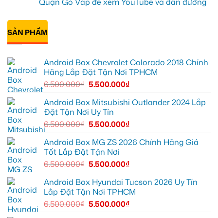
Quận Gò Vấp để xem YouTube và dẫn đường
Everest
hành
ở
tại
trình
Anh
Không
Thủ
ô
Kiên
có
Đức
tô
lắp
bình
cần
Suzuki
Android
SẢN PHẨM
luận
ánh
XL7
Box
ở
sáng
tại
cho
Anh
tốt
Quận
Geely
Quang
hơn
12
EX2
lắp
Android Box Chevrolet Colorado 2018 Chính
để
tại
Android
ghi
Quận
box
Hãng Lắp Đặt Tận Nơi TPHCM
lại
10
xe
mọi
để
Geely
6.500.000
₫
5.500.000
₫
cung
xem
EX2
đường
Youtube
tại
Quận
Android Box Mitsubishi Outlander 2024 Lắp
Gò
Đặt Tận Nơi Uy Tín
Vấp
để
6.500.000
₫
5.500.000
₫
xem
YouTube
và
Android Box MG ZS 2026 Chính Hãng Giá
dẫn
Tốt Lắp Đặt Tận Nơi
đường
6.500.000
₫
5.500.000
₫
Android Box Hyundai Tucson 2026 Uy Tín
Lắp Đặt Tận Nơi TPHCM
6.500.000
₫
5.500.000
₫