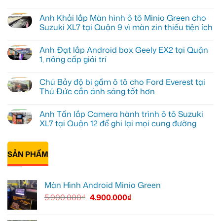
Không
có
Anh Khải lắp Màn hình ô tô Minio Green cho
bình
luận
Suzuki XL7 tại Quận 9 vì màn zin thiếu tiện ích
ở
Anh
Không
Tấn
có
Anh Đạt lắp Android box Geely EX2 tại Quận
lắp
bình
màn
luận
1, nâng cấp giải trí
hình
ở
Minio
Anh
Không
Green
Khải
có
Chú Bảy độ bi gầm ô tô cho Ford Everest tại
cho
lắp
bình
Honda
Màn
luận
Thủ Đức cần ánh sáng tốt hơn
CR-
hình
ở
V
ô
Anh
Không
ở
tô
Đạt
có
Anh Tấn lắp Camera hành trình ô tô Suzuki
Quận
Minio
lắp
bình
12
Green
Android
luận
XL7 tại Quận 12 để ghi lại mọi cung đường
cho
box
ở
Suzuki
Geely
Chú
Không
XL7
EX2
Bảy
có
tại
tại
độ
bình
Quận
Quận
bi
SẢN PHẨM
luận
9
1,
gầm
ở
vì
nâng
ô
Anh
màn
cấp
tô
Tấn
zin
giải
cho
lắp
Màn Hình Android Minio Green
thiếu
trí
Ford
Camera
tiện
Everest
hành
5.900.000
₫
4.900.000
₫
ích
tại
trình
Thủ
ô
Đức
tô
cần
Suzuki