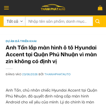
Bỏ
qua
nội
Tìm
dung
kiếm:
DỰ ÁN ĐÃ TRIỂN KHAI
Anh Tấn lắp màn hình ô tô Hyundai
Accent tại Quận Phú Nhuận vì màn
zin không có định vị
ĐĂNG VÀO
23/06/2026
BỞI
THANHPHATAUTO
Anh Tấn, chủ nhân chiếc Hyundai Accent tại Quận
Phú Nhuận, đã quyết định nâng cấp màn hình
Android cho xế yêu của mình. Lý do chính là màn