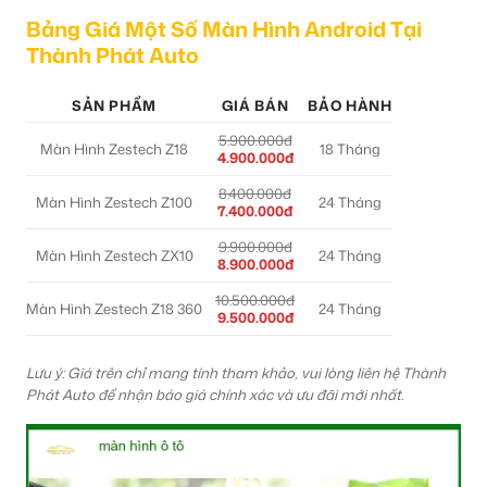
Bảng Giá Một Số Màn Hình Android Tại
Thành Phát Auto
SẢN PHẨM
GIÁ BÁN
BẢO HÀNH
5.900.000đ
Màn Hình Zestech Z18
18 Tháng
4.900.000đ
8.400.000đ
Màn Hình Zestech Z100
24 Tháng
7.400.000đ
9.900.000đ
Màn Hình Zestech ZX10
24 Tháng
8.900.000đ
10.500.000đ
Màn Hình Zestech Z18 360
24 Tháng
9.500.000đ
Lưu ý: Giá trên chỉ mang tính tham khảo, vui lòng liên hệ Thành
Phát Auto để nhận báo giá chính xác và ưu đãi mới nhất.