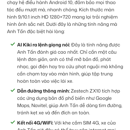
chạy hệ điều hành Android 10, đảm bảo mọi thao
tác đều mượt mà, nhanh chóng. Kích thước màn
hình 9/10.1 inch HD 1280×720 mang lại trải nghiệm
hình ảnh sắc nét. Dưới đây là những tính năng mà
Anh Tấn đặc biệt hài lòng:
AI Kiki ra lệnh giọng nói:
Đây là tính năng được
Anh Tấn đánh giá cao nhất. Chỉ cần một câu
lệnh đơn giản, anh có thể mở bản đồ, phát
nhạc, gọi điện hay tra cứu phạt nguội mà không
cần chạm tay vào màn hình, giúp tập trung
hoàn toàn vào việc lái xe.
Dẫn đường thông minh:
Zestech ZX10 tích hợp
các ứng dụng bản đồ phổ biến như Google
Maps, Navitel, giúp Anh Tấn dễ dàng tìm đường,
tránh kẹt xe và đến đích an toàn.
Kết nối 4G/WiFi:
Với khe cắm SIM 4G, xe của
Anh Tấn giờ đây có thể truy cập internet mọi