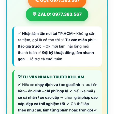
📞 GỌI: 0977.383.567
💬 ZALO: 0977.383.567
✅
Nhận làm tận nơi tại TP.HCM
– Không cần
ra tiệm, gọi là có thợ tới ✅
Tư vấn miễn phí –
Báo giá trước
– Ok mới làm, hài lòng mới
thanh toán ✅
Đội kỹ thuật đông, làm nhanh
gọn
– Hỗ trợ cả cuối tuần
💡 TƯ VẤN NHANH TRƯỚC KHI LÀM
✔ Nếu xe
chạy dịch vụ / xe gia đình
→ ưu tiên
bền – ổn định – chi phí hợp lý
✔ Nếu xe
mới /
xe cá nhân / xe cao cấp
→ chọn
giải pháp cao
cấp, đẹp và trải nghiệm tốt
✔ Có thể
lắp
theo nhu cầu, làm từng phần hoặc trọn gói
✔