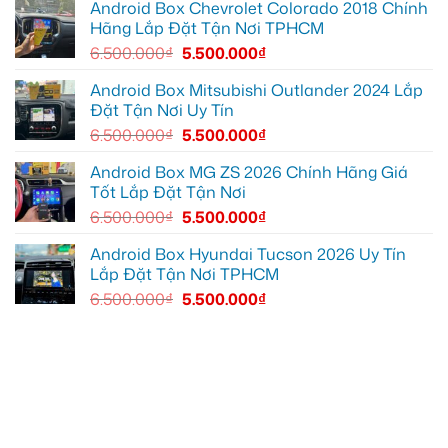
ánh
XL7
Android Box Chevrolet Colorado 2018 Chính
sáng
tại
Hãng Lắp Đặt Tận Nơi TPHCM
tốt
Quận
hơn
12
6.500.000
₫
5.500.000
₫
để
ghi
lại
Android Box Mitsubishi Outlander 2024 Lắp
mọi
Đặt Tận Nơi Uy Tín
cung
đường
6.500.000
₫
5.500.000
₫
Android Box MG ZS 2026 Chính Hãng Giá
Tốt Lắp Đặt Tận Nơi
6.500.000
₫
5.500.000
₫
Android Box Hyundai Tucson 2026 Uy Tín
Lắp Đặt Tận Nơi TPHCM
6.500.000
₫
5.500.000
₫