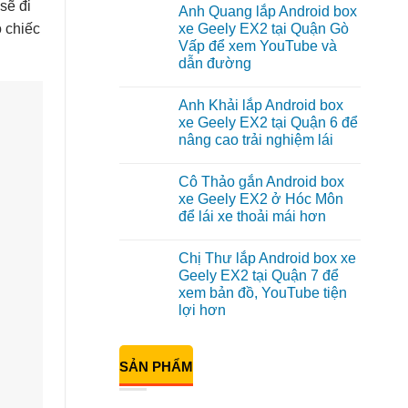
có
sẽ đi
Anh Quang lắp Android box
bình
luận
o chiếc
xe Geely EX2 tại Quận Gò
ở
Vấp để xem YouTube và
Anh
Kiên
dẫn đường
lắp
Android
Không
Box
có
Anh Khải lắp Android box
cho
bình
Geely
luận
xe Geely EX2 tại Quận 6 để
ở
EX2
nâng cao trải nghiệm lái
Anh
tại
Quang
Quận
Không
lắp
10
có
Android
để
Cô Thảo gắn Android box
bình
box
xem
luận
xe Geely EX2 ở Hóc Môn
xe
Youtube
ở
Geely
để lái xe thoải mái hơn
Anh
EX2
Khải
tại
Không
lắp
Quận
có
Android
Chị Thư lắp Android box xe
Gò
bình
box
Vấp
luận
Geely EX2 tại Quận 7 để
xe
ở
để
Geely
xem bản đồ, YouTube tiện
Cô
xem
EX2
Thảo
YouTube
lợi hơn
tại
gắn
và
Quận
Android
Không
dẫn
6
box
có
đường
để
xe
bình
nâng
SẢN PHẨM
Geely
luận
cao
ở
EX2
trải
Chị
ở
nghiệm
Thư
Hóc
lái