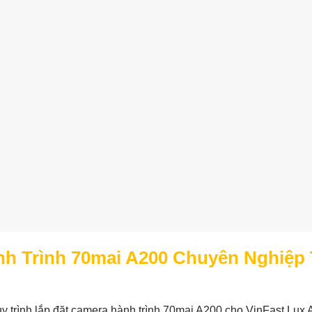
nh Trình 70mai A200 Chuyên Nghiệp 
y trình lắp đặt camera hành trình 70mai A200 cho VinFast Lux 