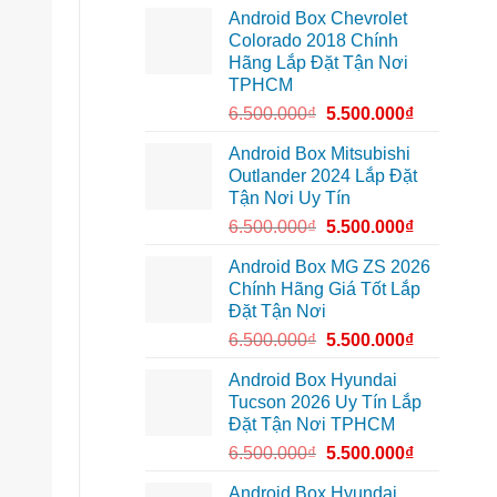
lắp
Môn
Android Box Chevrolet
Android
để
box
lái
Colorado 2018 Chính
xe
xe
Hãng Lắp Đặt Tận Nơi
Geely
thoải
EX2
mái
TPHCM
tại
hơn
Quận
6.500.000
₫
5.500.000
₫
7
để
xem
Android Box Mitsubishi
bản
Outlander 2024 Lắp Đặt
đồ,
YouTube
Tận Nơi Uy Tín
tiện
lợi
6.500.000
₫
5.500.000
₫
hơn
Android Box MG ZS 2026
Chính Hãng Giá Tốt Lắp
Đặt Tận Nơi
6.500.000
₫
5.500.000
₫
Android Box Hyundai
Tucson 2026 Uy Tín Lắp
Đặt Tận Nơi TPHCM
6.500.000
₫
5.500.000
₫
Android Box Hyundai