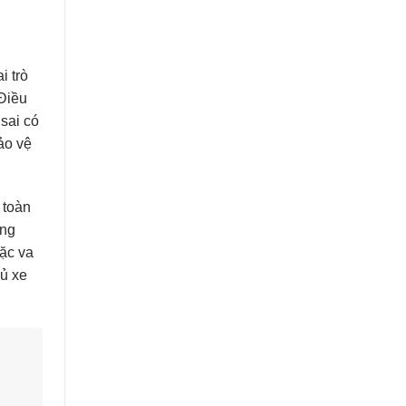
i trò
 Điều
 sai có
ảo vệ
 toàn
ờng
oặc va
hủ xe