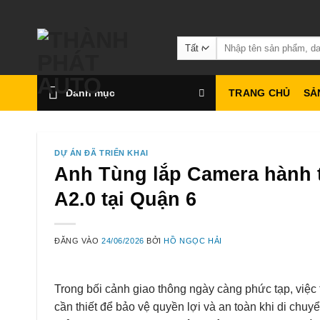
Bỏ
qua
Tìm
nội
kiếm:
dung
Danh mục
TRANG CHỦ
SẢ
DỰ ÁN ĐÃ TRIỂN KHAI
Anh Tùng lắp Camera hành t
A2.0 tại Quận 6
ĐĂNG VÀO
24/06/2026
BỞI
HỒ NGỌC HẢI
Trong bối cảnh giao thông ngày càng phức tạp, việc 
cần thiết để bảo vệ quyền lợi và an toàn khi di chu