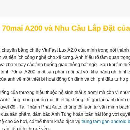
 70mai A200 và Nhu Cầu Lắp Đặt của
i chuyển bằng chiếc VinFast Lux A2.0 của mình trong nội thàn
n và tiện ích công nghệ cho xế cưng. Anh hiểu rõ tầm quan trọn
va chạm hay các tình huống giao thông bất ngờ. Sau khi tìm hiể
trình 70mai A200, một sản phẩm nổi bật với khả năng ghi hình 
ủa anh về một thiết bị hoạt động ổn định và chi phí đầu tư hợp l
iếng của thương hiệu thuộc hệ sinh thái Xiaomi mà còn vì nhữ
 Anh Tùng mong muốn một thiết bị không chỉ ghi lại hành trình 
 tuyệt đối. Tại Thành Phát Auto, chúng tôi luôn tư vấn minh bạch
h của sản phẩm, đảm bảo Anh Tùng hoàn toàn hài lòng với quyế
ệ cho xe hơi, có thể tham khảo dịch vụ
trung tam gan android 
cấp tiện ích cho xế yêu.