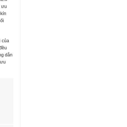
i ưu
 kín
ối
i của
 đều
ng dẫn
 ưu