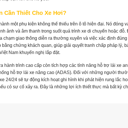
n Cần Thiết Cho Xe Hơi?
ành một phụ kiện không thể thiếu trên ô tô hiện đại. Nó đóng va
ình ảnh và âm thanh trong suốt quá trình xe di chuyển hoặc đỗ.
 va chạm giao thông diễn ra thường xuyên và việc xác định đúng
 bằng chứng khách quan, giúp giải quyết tranh chấp pháp lý, b
Việt Nam khuyến nghị lắp đặt.
hành trình cao cấp còn tích hợp các tính năng hỗ trợ lái xe an
thống hỗ trợ lái xe nâng cao (ADAS). Đối với những người thư
e 24/24 sẽ tự động kích hoạt ghi hình khi phát hiện rung lắc h
u có sự cố xảy ra. Đây là những lợi ích thiết thực mà bất kỳ c