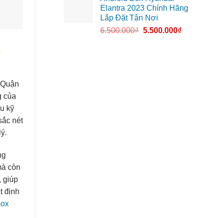
Elantra 2023 Chính Hãng
Lắp Đặt Tận Nơi
6.500.000
₫
5.500.000
₫
h Quận
g của
u kỹ
sắc nét
ý.
ng
mà còn
, giúp
t định
box