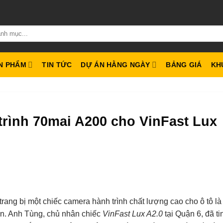
N PHẨM
TIN TỨC
DỰ ÁN HẰNG NGÀY
BẢNG GIÁ
KH
rình 70mai A200 cho VinFast Lux
trang bị một chiếc camera hành trình chất lượng cao cho ô tô là
yển. Anh Tùng, chủ nhân chiếc
VinFast Lux A2.0
tại Quận 6, đã ti