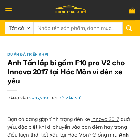
Bỏ
qua
nội
Tìm
dung
kiếm:
DỰ ÁN ĐÃ TRIỂN KHAI
Anh Tấn lắp bi gầm F10 pro V2 cho
Innova 2017 tại Hóc Môn vì đèn xe
yếu
ĐĂNG VÀO
27/05/2026
BỞI
ĐỖ VĂN VIỆT
Bạn có đang gặp tình trạng đèn xe
Innova 2017
quá
yếu, đặc biệt khi di chuyển vào ban đêm hay trong
điều kiện thời tiết xấu tại Hóc Môn? Giống như
Anh