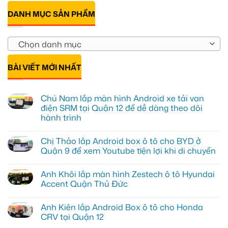
DANH MỤC SẢN PHẨM
Chọn danh mục
BÀI VIẾT MỚI NHẤT
Chú Nam lắp màn hình Android xe tải van
điện SRM tại Quận 12 để dễ dàng theo dõi
hành trình
Không
có
Chị Thảo lắp Android box ô tô cho BYD ở
bình
luận
Quận 9 để xem Youtube tiện lợi khi di chuyển
ở
Chú
Không
Nam
có
Anh Khôi lắp màn hình Zestech ô tô Hyundai
lắp
bình
màn
luận
Accent Quận Thủ Đức
hình
ở
Android
Chị
Không
xe
Thảo
có
Anh Kiên lắp Android Box ô tô cho Honda
tải
lắp
bình
van
Android
luận
CRV tại Quận 12
điện
box
ở
SRM
ô
Anh
Không