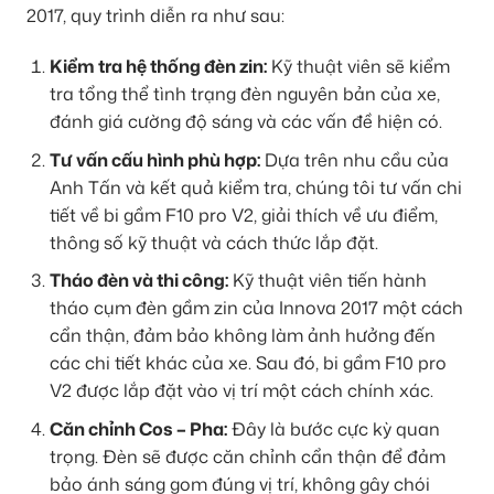
2017, quy trình diễn ra như sau:
Kiểm tra hệ thống đèn zin:
Kỹ thuật viên sẽ kiểm
tra tổng thể tình trạng đèn nguyên bản của xe,
đánh giá cường độ sáng và các vấn đề hiện có.
Tư vấn cấu hình phù hợp:
Dựa trên nhu cầu của
Anh Tấn và kết quả kiểm tra, chúng tôi tư vấn chi
tiết về bi gầm F10 pro V2, giải thích về ưu điểm,
thông số kỹ thuật và cách thức lắp đặt.
Tháo đèn và thi công:
Kỹ thuật viên tiến hành
tháo cụm đèn gầm zin của Innova 2017 một cách
cẩn thận, đảm bảo không làm ảnh hưởng đến
các chi tiết khác của xe. Sau đó, bi gầm F10 pro
V2 được lắp đặt vào vị trí một cách chính xác.
Căn chỉnh Cos – Pha:
Đây là bước cực kỳ quan
trọng. Đèn sẽ được căn chỉnh cẩn thận để đảm
bảo ánh sáng gom đúng vị trí, không gây chói