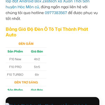
lắp đặt Android Box Zestech xã Xuân Thới Sơn
huyện Hóc Môn cũ
, đừng ngần ngại liên hệ với
chúng tôi qua hotline
0977383567
để được phục vụ
tốt nhất.
Bảng Giá Độ Đèn Ô Tô Tại Thành Phát
Auto
ĐÈN GẦM
Sản Phẩm
Giá Bán
F10 New
4tr2
F10 PRO
5tr5
F10 TURBO
6tr
ĐÈN TRỢ SÁNG
Sản Phẩm
Giá Bán
M30 Ultra
4tr5