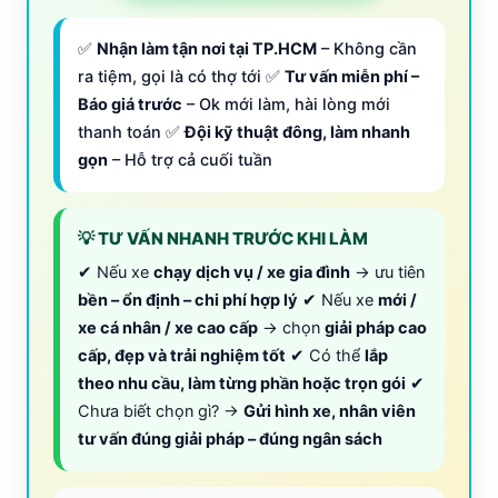
✅
Nhận làm tận nơi tại TP.HCM
– Không cần
ra tiệm, gọi là có thợ tới ✅
Tư vấn miễn phí –
Báo giá trước
– Ok mới làm, hài lòng mới
thanh toán ✅
Đội kỹ thuật đông, làm nhanh
gọn
– Hỗ trợ cả cuối tuần
💡 TƯ VẤN NHANH TRƯỚC KHI LÀM
✔ Nếu xe
chạy dịch vụ / xe gia đình
→ ưu tiên
bền – ổn định – chi phí hợp lý
✔ Nếu xe
mới /
xe cá nhân / xe cao cấp
→ chọn
giải pháp cao
cấp, đẹp và trải nghiệm tốt
✔ Có thể
lắp
theo nhu cầu, làm từng phần hoặc trọn gói
✔
Chưa biết chọn gì? →
Gửi hình xe, nhân viên
tư vấn đúng giải pháp – đúng ngân sách