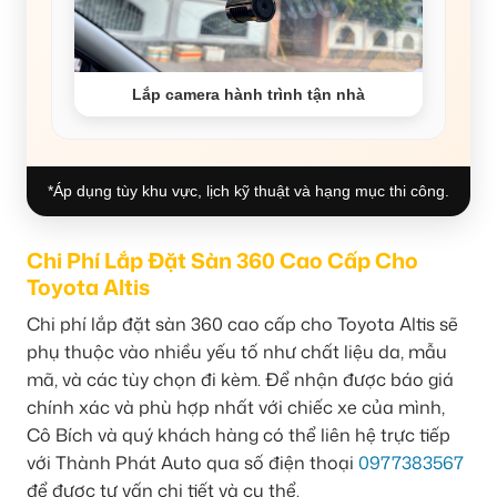
Lắp camera hành trình tận nhà
*Áp dụng tùy khu vực, lịch kỹ thuật và hạng mục thi công.
Chi Phí Lắp Đặt Sàn 360 Cao Cấp Cho
Toyota Altis
Chi phí lắp đặt sàn 360 cao cấp cho Toyota Altis sẽ
phụ thuộc vào nhiều yếu tố như chất liệu da, mẫu
mã, và các tùy chọn đi kèm. Để nhận được báo giá
chính xác và phù hợp nhất với chiếc xe của mình,
Cô Bích và quý khách hàng có thể liên hệ trực tiếp
với Thành Phát Auto qua số điện thoại
0977383567
để được tư vấn chi tiết và cụ thể.