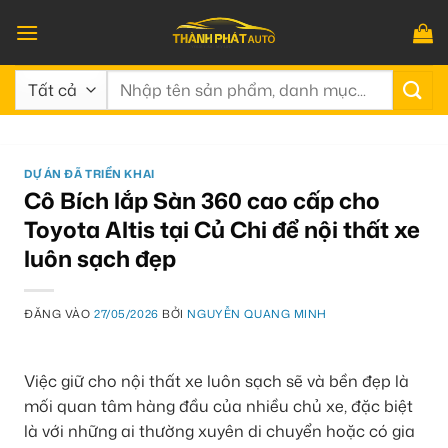
Bỏ
qua
nội
Tìm
dung
kiếm:
DỰ ÁN ĐÃ TRIỂN KHAI
Cô Bích lắp Sàn 360 cao cấp cho
Toyota Altis tại Củ Chi để nội thất xe
luôn sạch đẹp
ĐĂNG VÀO
27/05/2026
BỞI
NGUYỄN QUANG MINH
Việc giữ cho nội thất xe luôn sạch sẽ và bền đẹp là
mối quan tâm hàng đầu của nhiều chủ xe, đặc biệt
là với những ai thường xuyên di chuyển hoặc có gia