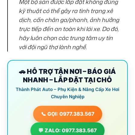
Một bộ sàn được lắp đặt không đúng
kỹ thuật có thể gây ra tình trạng xê
dịch, cấn chân ga/phanh, ảnh hưởng
trực tiếp đến an toàn khi lái xe. Do đó,
hãy luôn chọn các trung tâm uy tín
với đội ngũ thợ lành nghề.
🚗 HỖ TRỢ TẬN NƠI – BÁO GIÁ
NHANH – LẮP ĐẶT TẠI CHỖ
Thành Phát Auto – Phụ Kiện & Nâng Cấp Xe Hơi
Chuyên Nghiệp
📞 GỌI: 0977.383.567
💬 ZALO: 0977.383.567