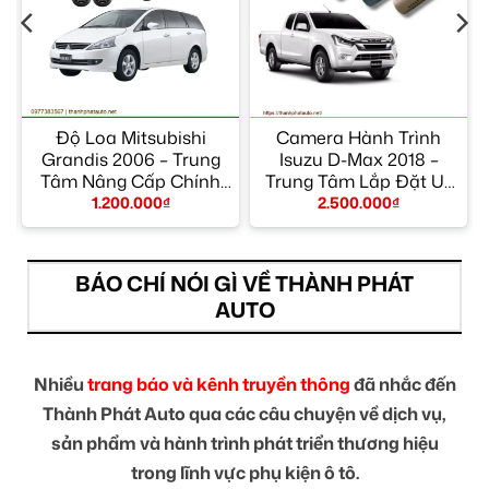
Độ Loa Mitsubishi
Camera Hành Trình
m
Grandis 2006 – Trung
Isuzu D-Max 2018 –
Tâm Nâng Cấp Chính
Trung Tâm Lắp Đặt Uy
Hãng TPHCM
Tín TPHCM
1.200.000
₫
2.500.000
₫
BÁO CHÍ NÓI GÌ VỀ THÀNH PHÁT
AUTO
Nhiều
trang báo và kênh truyền thông
đã nhắc đến
Thành Phát Auto qua các câu chuyện về dịch vụ,
sản phẩm và hành trình phát triển thương hiệu
trong lĩnh vực phụ kiện ô tô.