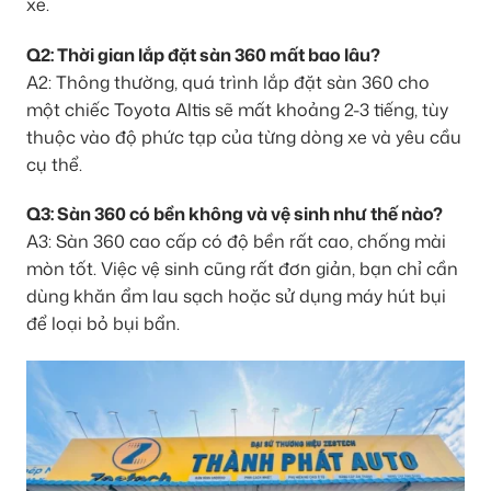
xe.
Q2: Thời gian lắp đặt sàn 360 mất bao lâu?
A2: Thông thường, quá trình lắp đặt sàn 360 cho
một chiếc Toyota Altis sẽ mất khoảng 2-3 tiếng, tùy
thuộc vào độ phức tạp của từng dòng xe và yêu cầu
cụ thể.
Q3: Sàn 360 có bền không và vệ sinh như thế nào?
A3: Sàn 360 cao cấp có độ bền rất cao, chống mài
mòn tốt. Việc vệ sinh cũng rất đơn giản, bạn chỉ cần
dùng khăn ẩm lau sạch hoặc sử dụng máy hút bụi
để loại bỏ bụi bẩn.