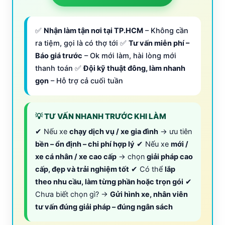
✅
Nhận làm tận nơi tại TP.HCM
– Không cần
ra tiệm, gọi là có thợ tới ✅
Tư vấn miễn phí –
Báo giá trước
– Ok mới làm, hài lòng mới
thanh toán ✅
Đội kỹ thuật đông, làm nhanh
gọn
– Hỗ trợ cả cuối tuần
💡 TƯ VẤN NHANH TRƯỚC KHI LÀM
✔ Nếu xe
chạy dịch vụ / xe gia đình
→ ưu tiên
bền – ổn định – chi phí hợp lý
✔ Nếu xe
mới /
xe cá nhân / xe cao cấp
→ chọn
giải pháp cao
cấp, đẹp và trải nghiệm tốt
✔ Có thể
lắp
theo nhu cầu, làm từng phần hoặc trọn gói
✔
Chưa biết chọn gì? →
Gửi hình xe, nhân viên
tư vấn đúng giải pháp – đúng ngân sách