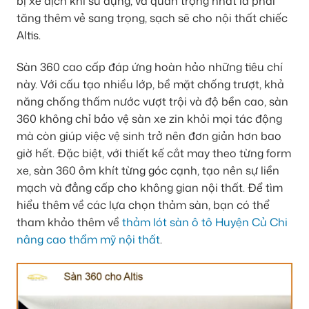
bị xê dịch khi sử dụng, và quan trọng nhất là phải
tăng thêm vẻ sang trọng, sạch sẽ cho nội thất chiếc
Altis.
Sàn 360 cao cấp đáp ứng hoàn hảo những tiêu chí
này. Với cấu tạo nhiều lớp, bề mặt chống trượt, khả
năng chống thấm nước vượt trội và độ bền cao, sàn
360 không chỉ bảo vệ sàn xe zin khỏi mọi tác động
mà còn giúp việc vệ sinh trở nên đơn giản hơn bao
giờ hết. Đặc biệt, với thiết kế cắt may theo từng form
xe, sàn 360 ôm khít từng góc cạnh, tạo nên sự liền
mạch và đẳng cấp cho không gian nội thất. Để tìm
hiểu thêm về các lựa chọn thảm sàn, bạn có thể
tham khảo thêm về
thảm lót sàn ô tô Huyện Củ Chi
nâng cao thẩm mỹ nội thất
.