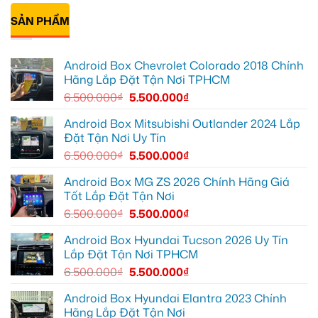
Quận
tô
Khang
có
12
Honda
lắp
bình
để
CRV
thảm
SẢN PHẨM
luận
giải
tại
lót
ở
trí
Quận
sàn
Anh
tiện
12
ô
Hưng
lợi
để
tô
lắp
Android Box Chevrolet Colorado 2018 Chính
hơn
hiển
VinFast
Camera
thị
Lux
hành
Hãng Lắp Đặt Tận Nơi TPHCM
thông
SA2.0
trình
tin
tại
Geely
6.500.000
₫
5.500.000
₫
rõ
Quận
EX2
ràng
12
cho
hơn
để
Ford
Android Box Mitsubishi Outlander 2024 Lắp
nội
Ranger
Đặt Tận Nơi Uy Tín
thất
tại
luôn
Quận
6.500.000
₫
5.500.000
₫
sạch
12
sẽ
Android Box MG ZS 2026 Chính Hãng Giá
Tốt Lắp Đặt Tận Nơi
6.500.000
₫
5.500.000
₫
Android Box Hyundai Tucson 2026 Uy Tín
Lắp Đặt Tận Nơi TPHCM
6.500.000
₫
5.500.000
₫
Android Box Hyundai Elantra 2023 Chính
Hãng Lắp Đặt Tận Nơi