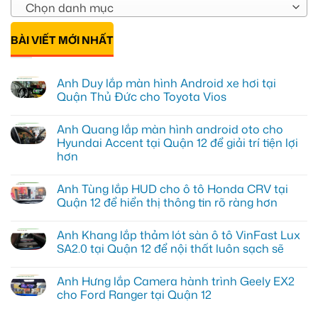
Chọn danh mục
BÀI VIẾT MỚI NHẤT
Anh Duy lắp màn hình Android xe hơi tại
Quận Thủ Đức cho Toyota Vios
Không
có
Anh Quang lắp màn hình android oto cho
bình
luận
Hyundai Accent tại Quận 12 để giải trí tiện lợi
ở
hơn
Anh
Duy
Không
lắp
có
màn
Anh Tùng lắp HUD cho ô tô Honda CRV tại
bình
hình
luận
Quận 12 để hiển thị thông tin rõ ràng hơn
Android
ở
xe
Anh
Không
hơi
Quang
có
tại
Anh Khang lắp thảm lót sàn ô tô VinFast Lux
lắp
bình
Quận
màn
luận
SA2.0 tại Quận 12 để nội thất luôn sạch sẽ
Thủ
hình
ở
Đức
android
Anh
Không
cho
oto
Tùng
có
Toyota
Anh Hưng lắp Camera hành trình Geely EX2
cho
lắp
bình
Vios
Hyundai
HUD
luận
cho Ford Ranger tại Quận 12
Accent
cho
ở
tại
ô
Anh
Không