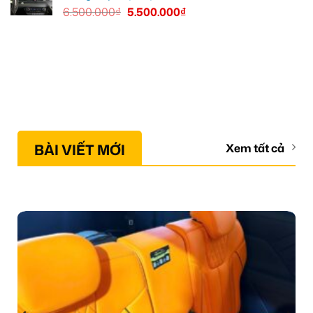
6.500.000
₫
5.500.000
₫
BÀI VIẾT MỚI
Xem tất cả