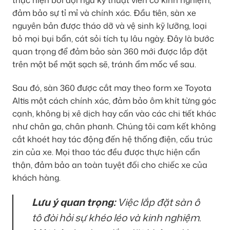
đảm bảo sự tỉ mỉ và chính xác. Đầu tiên, sàn xe
nguyên bản được tháo dỡ và vệ sinh kỹ lưỡng, loại
bỏ mọi bụi bẩn, cát sỏi tích tụ lâu ngày. Đây là bước
quan trọng để đảm bảo sàn 360 mới được lắp đặt
trên một bề mặt sạch sẽ, tránh ẩm mốc về sau.
Sau đó, sàn 360 được cắt may theo form xe Toyota
Altis một cách chính xác, đảm bảo ôm khít từng góc
cạnh, không bị xê dịch hay cấn vào các chi tiết khác
như chân ga, chân phanh. Chúng tôi cam kết không
cắt khoét hay tác động đến hệ thống điện, cấu trúc
zin của xe. Mọi thao tác đều được thực hiện cẩn
thận, đảm bảo an toàn tuyệt đối cho chiếc xe của
khách hàng.
Lưu ý quan trọng:
Việc lắp đặt sàn ô
tô đòi hỏi sự khéo léo và kinh nghiệm.