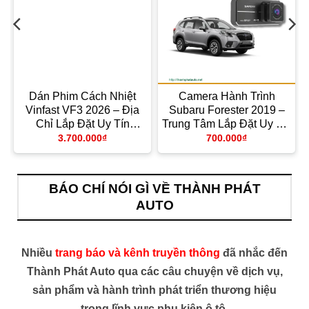
Dán Phim Cách Nhiệt
Camera Hành Trình
Vinfast VF3 2026 – Địa
Subaru Forester 2019 –
g
Chỉ Lắp Đặt Uy Tín
Trung Tâm Lắp Đặt Uy Tín
TPHCM
TPHCM
3.700.000
₫
700.000
₫
BÁO CHÍ NÓI GÌ VỀ THÀNH PHÁT
AUTO
Nhiều
trang báo và kênh truyền thông
đã nhắc đến
Thành Phát Auto qua các câu chuyện về dịch vụ,
sản phẩm và hành trình phát triển thương hiệu
trong lĩnh vực phụ kiện ô tô.