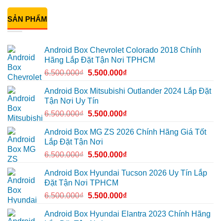
mọi
để
Geely
Khải
có
cung
xem
EX2
lắp
bình
đường
Youtube
tại
Android
SẢN PHẨM
luận
Quận
box
ở
Gò
xe
Cô
Vấp
Geely
Thảo
để
EX2
gắn
Android Box Chevrolet Colorado 2018 Chính
xem
tại
Android
YouTube
Quận
box
Hãng Lắp Đặt Tận Nơi TPHCM
và
6
xe
dẫn
để
Geely
6.500.000
₫
5.500.000
₫
đường
nâng
EX2
cao
ở
trải
Hóc
Android Box Mitsubishi Outlander 2024 Lắp Đặt
nghiệm
Môn
Tận Nơi Uy Tín
lái
để
lái
6.500.000
₫
5.500.000
₫
xe
thoải
mái
Android Box MG ZS 2026 Chính Hãng Giá Tốt
hơn
Lắp Đặt Tận Nơi
6.500.000
₫
5.500.000
₫
Android Box Hyundai Tucson 2026 Uy Tín Lắp
Đặt Tận Nơi TPHCM
6.500.000
₫
5.500.000
₫
Android Box Hyundai Elantra 2023 Chính Hãng