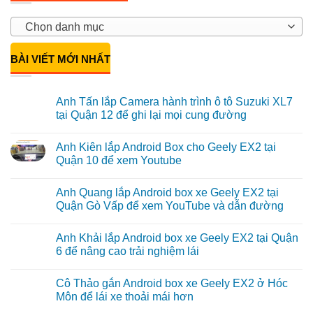
Chọn danh mục
BÀI VIẾT MỚI NHẤT
Anh Tấn lắp Camera hành trình ô tô Suzuki XL7
tại Quận 12 để ghi lại mọi cung đường
Không
có
Anh Kiên lắp Android Box cho Geely EX2 tại
bình
luận
Quận 10 để xem Youtube
ở
Anh
Không
Tấn
có
Anh Quang lắp Android box xe Geely EX2 tại
lắp
bình
Camera
luận
Quận Gò Vấp để xem YouTube và dẫn đường
hành
ở
trình
Anh
Không
ô
Kiên
có
Anh Khải lắp Android box xe Geely EX2 tại Quận
tô
lắp
bình
Suzuki
Android
luận
6 để nâng cao trải nghiệm lái
XL7
Box
ở
tại
cho
Anh
Không
Quận
Geely
Quang
có
Cô Thảo gắn Android box xe Geely EX2 ở Hóc
12
EX2
lắp
bình
để
tại
Android
luận
Môn để lái xe thoải mái hơn
ghi
Quận
box
ở
lại
10
xe
Anh
Không