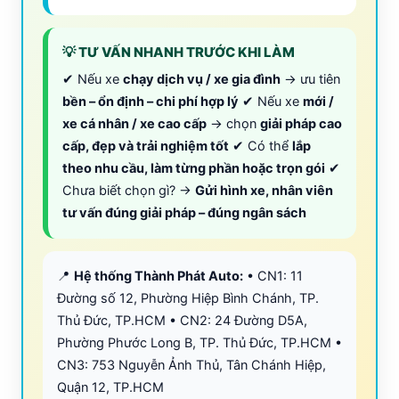
💡 TƯ VẤN NHANH TRƯỚC KHI LÀM
✔ Nếu xe
chạy dịch vụ / xe gia đình
→ ưu tiên
bền – ổn định – chi phí hợp lý
✔ Nếu xe
mới /
xe cá nhân / xe cao cấp
→ chọn
giải pháp cao
cấp, đẹp và trải nghiệm tốt
✔ Có thể
lắp
theo nhu cầu, làm từng phần hoặc trọn gói
✔
Chưa biết chọn gì? →
Gửi hình xe, nhân viên
tư vấn đúng giải pháp – đúng ngân sách
📍
Hệ thống Thành Phát Auto:
• CN1: 11
Đường số 12, Phường Hiệp Bình Chánh, TP.
Thủ Đức, TP.HCM • CN2: 24 Đường D5A,
Phường Phước Long B, TP. Thủ Đức, TP.HCM •
CN3: 753 Nguyễn Ảnh Thủ, Tân Chánh Hiệp,
Quận 12, TP.HCM