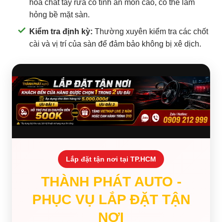
hóa chất tẩy rửa có tính ăn mòn cao, có thể làm
hỏng bề mặt sàn.
Kiểm tra định kỳ:
Thường xuyên kiểm tra các chốt
cài và vị trí của sàn để đảm bảo không bị xê dịch.
Lắp đặt tận nơi tại TP.HCM
THÀNH PHÁT AUTO -
PHỤC VỤ LẮP ĐẶT TẬN
NƠI