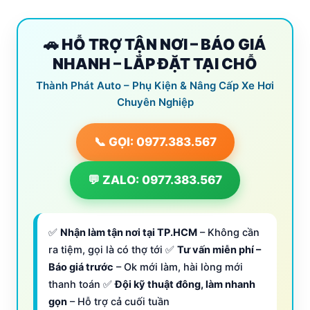
🚗 HỖ TRỢ TẬN NƠI – BÁO GIÁ
NHANH – LẮP ĐẶT TẠI CHỖ
Thành Phát Auto – Phụ Kiện & Nâng Cấp Xe Hơi
Chuyên Nghiệp
📞 GỌI: 0977.383.567
💬 ZALO: 0977.383.567
✅
Nhận làm tận nơi tại TP.HCM
– Không cần
ra tiệm, gọi là có thợ tới ✅
Tư vấn miễn phí –
Báo giá trước
– Ok mới làm, hài lòng mới
thanh toán ✅
Đội kỹ thuật đông, làm nhanh
gọn
– Hỗ trợ cả cuối tuần