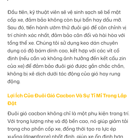
Đầu tiên, kỹ thuật viên sẽ vệ sinh sạch sẽ bề mặt
cốp xe, đảm bảo không còn bụi bẩn hay dầu mỡ.
Sau đó, tiến hành ướm thử đuôi gió để căn chỉnh vị
trí chính xác nhất, đảm bảo cân đối và hài hòa với
tổng thể xe. Chúng tôi sử dụng keo dán chuyên
dụng có độ bám dính cao, kết hợp với các vít cố
định (nếu cần và không ảnh hưởng đến kết cấu zin
của xe) để đảm bảo đuôi gió được gắn chắc chắn,
không bị xê dịch dưới tác động của gió hay rung
động.
Lợi Ích Của Đuôi Gió Cacbon Và Sự Tỉ Mỉ Trong Lắp
Đặt
Đuôi gió cacbon không chỉ là một phụ kiện trang trí.
Với trọng lượng nhẹ và độ bền cao, nó giúp giảm tải
trọng cho phần cốp xe, đồng thời tạo ra lực ép
xuống (downforce) nhất định, giúp xe ổn định hơn