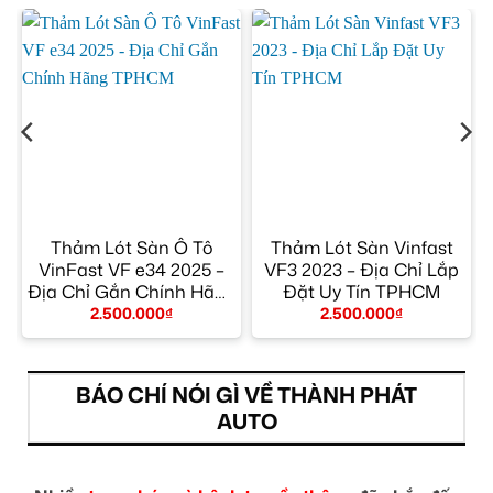
Thảm Lót Sàn Ô Tô
Thảm Lót Sàn Vinfast
VinFast VF e34 2025 –
VF3 2023 – Địa Chỉ Lắp
Địa Chỉ Gắn Chính Hãng
Đặt Uy Tín TPHCM
TPHCM
2.500.000
₫
2.500.000
₫
BÁO CHÍ NÓI GÌ VỀ THÀNH PHÁT
AUTO