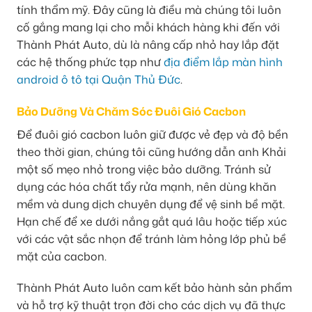
tính thẩm mỹ. Đây cũng là điều mà chúng tôi luôn
cố gắng mang lại cho mỗi khách hàng khi đến với
Thành Phát Auto, dù là nâng cấp nhỏ hay lắp đặt
các hệ thống phức tạp như
địa điểm lắp màn hình
android ô tô tại Quận Thủ Đức
.
Bảo Dưỡng Và Chăm Sóc Đuôi Gió Cacbon
Để đuôi gió cacbon luôn giữ được vẻ đẹp và độ bền
theo thời gian, chúng tôi cũng hướng dẫn anh Khải
một số mẹo nhỏ trong việc bảo dưỡng. Tránh sử
dụng các hóa chất tẩy rửa mạnh, nên dùng khăn
mềm và dung dịch chuyên dụng để vệ sinh bề mặt.
Hạn chế để xe dưới nắng gắt quá lâu hoặc tiếp xúc
với các vật sắc nhọn để tránh làm hỏng lớp phủ bề
mặt của cacbon.
Thành Phát Auto luôn cam kết bảo hành sản phẩm
và hỗ trợ kỹ thuật trọn đời cho các dịch vụ đã thực