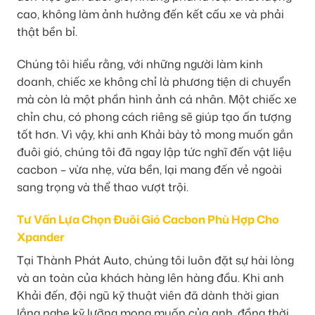
cao, không làm ảnh hưởng đến kết cấu xe và phải
thật bền bỉ.
Chúng tôi hiểu rằng, với những người làm kinh
doanh, chiếc xe không chỉ là phương tiện di chuyển
mà còn là một phần hình ảnh cá nhân. Một chiếc xe
chỉn chu, có phong cách riêng sẽ giúp tạo ấn tượng
tốt hơn. Vì vậy, khi anh Khải bày tỏ mong muốn gắn
đuôi gió, chúng tôi đã ngay lập tức nghĩ đến vật liệu
cacbon – vừa nhẹ, vừa bền, lại mang đến vẻ ngoài
sang trọng và thể thao vượt trội.
Tư Vấn Lựa Chọn Đuôi Gió Cacbon Phù Hợp Cho
Xpander
Tại Thành Phát Auto, chúng tôi luôn đặt sự hài lòng
và an toàn của khách hàng lên hàng đầu. Khi anh
Khải đến, đội ngũ kỹ thuật viên đã dành thời gian
lắng nghe kỹ lưỡng mong muốn của anh, đồng thời