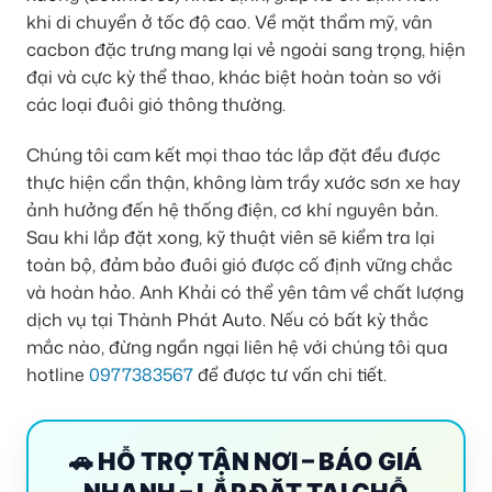
khi di chuyển ở tốc độ cao. Về mặt thẩm mỹ, vân
cacbon đặc trưng mang lại vẻ ngoài sang trọng, hiện
đại và cực kỳ thể thao, khác biệt hoàn toàn so với
các loại đuôi gió thông thường.
Chúng tôi cam kết mọi thao tác lắp đặt đều được
thực hiện cẩn thận, không làm trầy xước sơn xe hay
ảnh hưởng đến hệ thống điện, cơ khí nguyên bản.
Sau khi lắp đặt xong, kỹ thuật viên sẽ kiểm tra lại
toàn bộ, đảm bảo đuôi gió được cố định vững chắc
và hoàn hảo. Anh Khải có thể yên tâm về chất lượng
dịch vụ tại Thành Phát Auto. Nếu có bất kỳ thắc
mắc nào, đừng ngần ngại liên hệ với chúng tôi qua
hotline
0977383567
để được tư vấn chi tiết.
🚗 HỖ TRỢ TẬN NƠI – BÁO GIÁ
NHANH – LẮP ĐẶT TẠI CHỖ