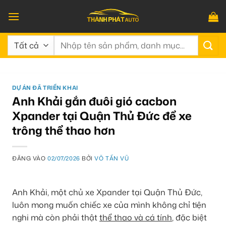
Bỏ
qua
nội
Tìm
dung
kiếm:
DỰ ÁN ĐÃ TRIỂN KHAI
Anh Khải gắn đuôi gió cacbon
Xpander tại Quận Thủ Đức để xe
trông thể thao hơn
ĐĂNG VÀO
02/07/2026
BỞI
VÕ TẤN VŨ
Anh Khải, một chủ xe Xpander tại Quận Thủ Đức,
luôn mong muốn chiếc xe của mình không chỉ tiện
nghi mà còn phải thật
thể thao và cá tính
, đặc biệt