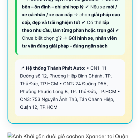
bền – ổn định – chi phí hợp lý
✔ Nếu xe
mới /
xe cá nhân / xe cao cấp
→ chọn
giải pháp cao
cấp, đẹp và trải nghiệm tốt
✔ Có thể
lắp
theo nhu cầu, làm từng phần hoặc trọn gói
✔
Chưa biết chọn gì? →
Gửi hình xe, nhân viên
tư vấn đúng giải pháp – đúng ngân sách
📍
Hệ thống Thành Phát Auto:
• CN1: 11
Đường số 12, Phường Hiệp Bình Chánh, TP.
Thủ Đức, TP.HCM • CN2: 24 Đường D5A,
Phường Phước Long B, TP. Thủ Đức, TP.HCM •
CN3: 753 Nguyễn Ảnh Thủ, Tân Chánh Hiệp,
Quận 12, TP.HCM