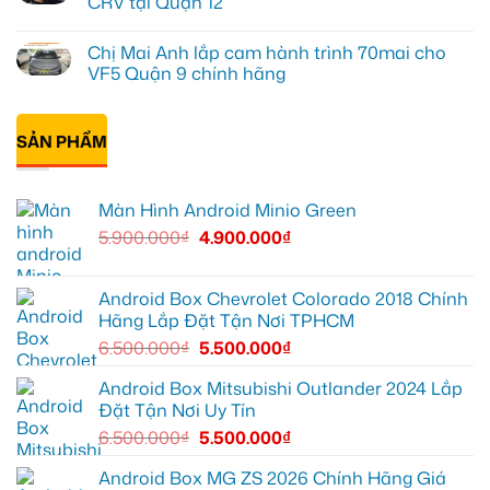
CRV tại Quận 12
điện
box
ở
SRM
ô
Anh
Không
tại
tô
Khôi
có
Chị Mai Anh lắp cam hành trình 70mai cho
Quận
cho
lắp
bình
12
BYD
màn
luận
VF5 Quận 9 chính hãng
để
ở
hình
ở
dễ
Quận
Zestech
Anh
Không
dàng
9
ô
Kiên
có
theo
để
tô
lắp
bình
dõi
xem
Hyundai
Android
SẢN PHẨM
luận
hành
Youtube
Accent
Box
ở
trình
tiện
Quận
ô
Chị
lợi
Thủ
tô
Mai
khi
Đức
cho
Anh
Màn Hình Android Minio Green
di
Honda
lắp
chuyển
CRV
cam
5.900.000
₫
4.900.000
₫
tại
hành
Quận
trình
12
70mai
cho
VF5
Android Box Chevrolet Colorado 2018 Chính
Quận
Hãng Lắp Đặt Tận Nơi TPHCM
9
chính
6.500.000
₫
5.500.000
₫
hãng
Android Box Mitsubishi Outlander 2024 Lắp
Đặt Tận Nơi Uy Tín
6.500.000
₫
5.500.000
₫
Android Box MG ZS 2026 Chính Hãng Giá