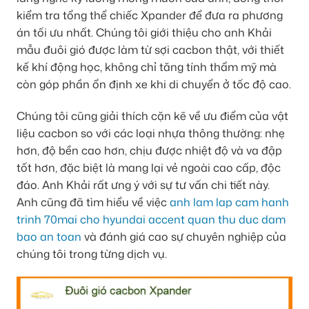
kiểm tra tổng thể chiếc Xpander để đưa ra phương
án tối ưu nhất. Chúng tôi giới thiệu cho anh Khải
mẫu đuôi gió được làm từ sợi cacbon thật, với thiết
kế khí động học, không chỉ tăng tính thẩm mỹ mà
còn góp phần ổn định xe khi di chuyển ở tốc độ cao.
Chúng tôi cũng giải thích cặn kẽ về ưu điểm của vật
liệu cacbon so với các loại nhựa thông thường: nhẹ
hơn, độ bền cao hơn, chịu được nhiệt độ và va đập
tốt hơn, đặc biệt là mang lại vẻ ngoài cao cấp, độc
đáo. Anh Khải rất ưng ý với sự tư vấn chi tiết này.
Anh cũng đã tìm hiểu về việc
anh lam lap cam hanh
trinh 70mai cho hyundai accent quan thu duc dam
bao an toan
và đánh giá cao sự chuyên nghiệp của
chúng tôi trong từng dịch vụ.