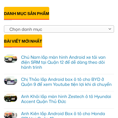
DANH MỤC SẢN PHẨM
Chọn danh mục
BÀI VIẾT MỚI NHẤT
Chú Nam lắp màn hình Android xe tải van
điện SRM tại Quận 12 để dễ dàng theo dõi
hành trình
Không
có
Chị Thảo lắp Android box ô tô cho BYD ở
bình
luận
Quận 9 để xem Youtube tiện lợi khi di chuyển
ở
Chú
Không
Nam
có
Anh Khôi lắp màn hình Zestech ô tô Hyundai
lắp
bình
màn
luận
Accent Quận Thủ Đức
hình
ở
Android
Chị
Không
xe
Thảo
có
Anh Kiên lắp Android Box ô tô cho Honda
tải
lắp
bình
van
Android
luận