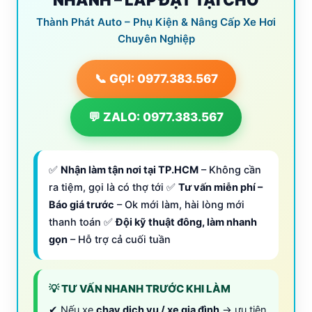
Thành Phát Auto – Phụ Kiện & Nâng Cấp Xe Hơi
Chuyên Nghiệp
📞 GỌI: 0977.383.567
💬 ZALO: 0977.383.567
✅
Nhận làm tận nơi tại TP.HCM
– Không cần
ra tiệm, gọi là có thợ tới ✅
Tư vấn miễn phí –
Báo giá trước
– Ok mới làm, hài lòng mới
thanh toán ✅
Đội kỹ thuật đông, làm nhanh
gọn
– Hỗ trợ cả cuối tuần
💡 TƯ VẤN NHANH TRƯỚC KHI LÀM
✔ Nếu xe
chạy dịch vụ / xe gia đình
→ ưu tiên