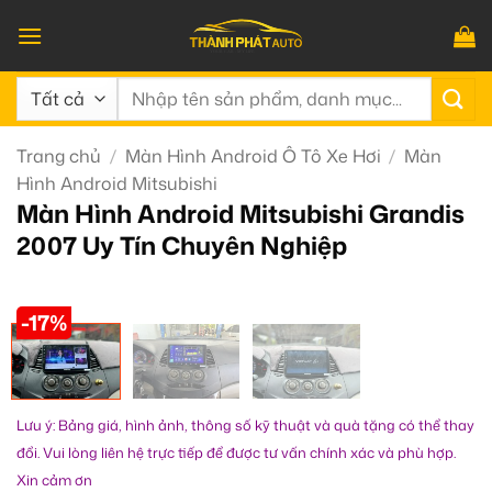
Bỏ
qua
nội
Tìm
dung
kiếm:
Trang chủ
/
Màn Hình Android Ô Tô Xe Hơi
/
Màn
Hình Android Mitsubishi
Màn Hình Android Mitsubishi Grandis
2007 Uy Tín Chuyên Nghiệp
-17%
Lưu ý: Bảng giá, hình ảnh, thông số kỹ thuật và quà tặng có thể thay
đổi. Vui lòng liên hệ trực tiếp để được tư vấn chính xác và phù hợp.
Xin cảm ơn