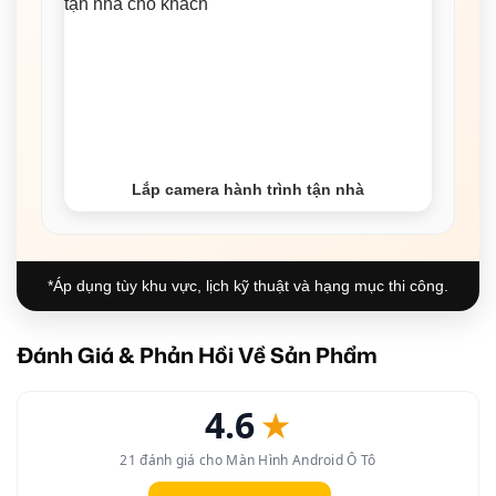
Lắp camera hành trình tận nhà
*Áp dụng tùy khu vực, lịch kỹ thuật và hạng mục thi công.
Đánh Giá & Phản Hồi Về Sản Phẩm
4.6
★
21 đánh giá cho Màn Hình Android Ô Tô