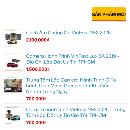
SẢN PHẨM MỚI
Cách Âm Chống Ồn VinFast VF3 2025
2.100.000
₫
Camera Hành Trình VinFast Lux SA 2019 -
Địa Chỉ Lắp Đặt Uy Tín TPHCM
1.500.000
₫
Trung Tâm Lắp Camera Hành Trình Ô Tô
hành trình Minio Green quận 10 - Gắn
Nhanh Trong Ngày
700.000
₫
Camera hành trình VinFast VF3 2025 - Trung
Tâm Lắp Đặt Uy Tín Giá Tốt TPHCM
700.000
₫