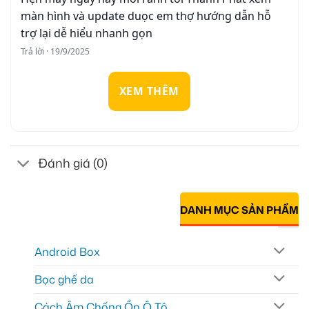
màn hình và update duọc em thợ hướng dẫn hỗ
trợ lại dễ hiểu nhanh gọn
Trả lời · 19/9/2025
XEM THÊM
Đánh giá (0)
DANH MỤC SẢN PHẨM
Android Box
Bọc ghế da
Cách Âm Chống Ồn Ô Tô