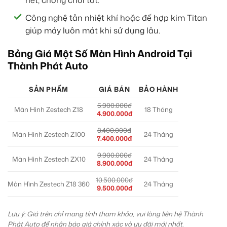
nét, chống chói tốt.
Công nghệ tản nhiệt khí hoặc đế hợp kim Titan
giúp máy luôn mát khi sử dụng lâu.
Bảng Giá Một Số Màn Hình Android Tại
Thành Phát Auto
SẢN PHẨM
GIÁ BÁN
BẢO HÀNH
5.900.000đ
Màn Hình Zestech Z18
18 Tháng
4.900.000đ
8.400.000đ
Màn Hình Zestech Z100
24 Tháng
7.400.000đ
9.900.000đ
Màn Hình Zestech ZX10
24 Tháng
8.900.000đ
10.500.000đ
Màn Hình Zestech Z18 360
24 Tháng
9.500.000đ
Lưu ý: Giá trên chỉ mang tính tham khảo, vui lòng liên hệ Thành
Phát Auto để nhận báo giá chính xác và ưu đãi mới nhất.