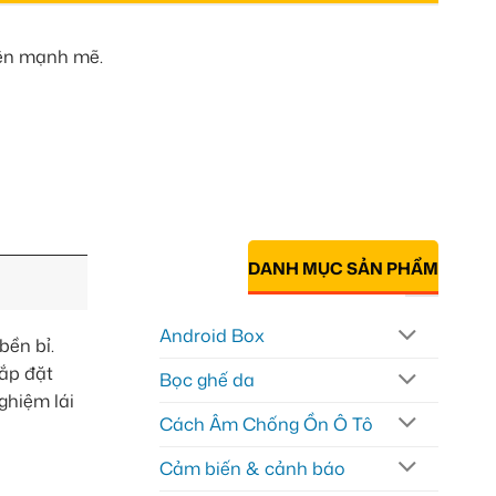
iện mạnh mẽ.
DANH MỤC SẢN PHẨM
Android Box
bền bỉ.
lắp đặt
Bọc ghế da
ghiệm lái
Cách Âm Chống Ồn Ô Tô
Cảm biến & cảnh báo