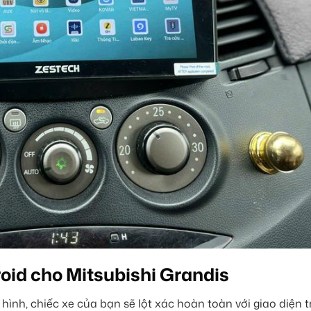
oid cho Mitsubishi Grandis
hình, chiếc xe của bạn sẽ lột xác hoàn toàn với giao diện t