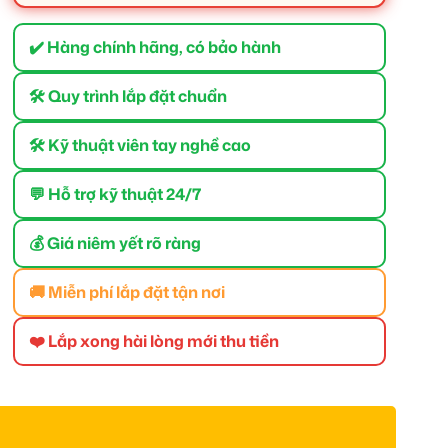
✔️ Hàng chính hãng, có bảo hành
🛠 Quy trình lắp đặt chuẩn
🛠 Kỹ thuật viên tay nghề cao
💬 Hỗ trợ kỹ thuật 24/7
💰 Giá niêm yết rõ ràng
🚚 Miễn phí lắp đặt tận nơi
❤️ Lắp xong hài lòng mới thu tiền