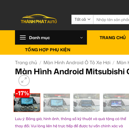
Bỏ
qua
nội
Tìm
kiếm:
dung
Danh mục
TRANG CHỦ
TỔNG HỢP PHỤ KIỆN
Trang chủ
/
Màn Hình Android Ô Tô Xe Hơi
/
Màn H
Màn Hình Android Mitsubishi 
-17%
Lưu ý: Bảng giá, hình ảnh, thông số kỹ thuật và quà tặng có thể
thay đổi. Vui lòng liên hệ trực tiếp để được tư vấn chính xác và