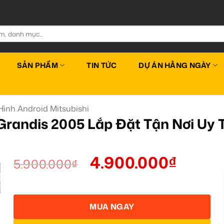
SẢN PHẨM
TIN TỨC
DỰ ÁN HẰNG NGÀY
ình Android Mitsubishi
Grandis 2005 Lắp Đặt Tận Nơi Uy 
4.900.000
₫
5.900.000
₫
MUA NGAY