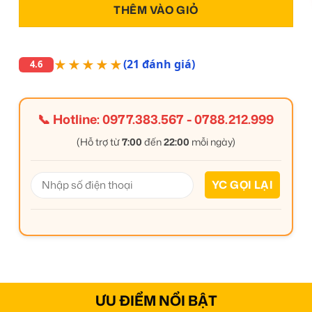
THÊM VÀO GIỎ
★★★★★
(21 đánh giá)
4.6
📞 Hotline:
0977.383.567
-
0788.212.999
(Hỗ trợ từ
7:00
đến
22:00
mỗi ngày)
ƯU ĐIỂM NỔI BẬT