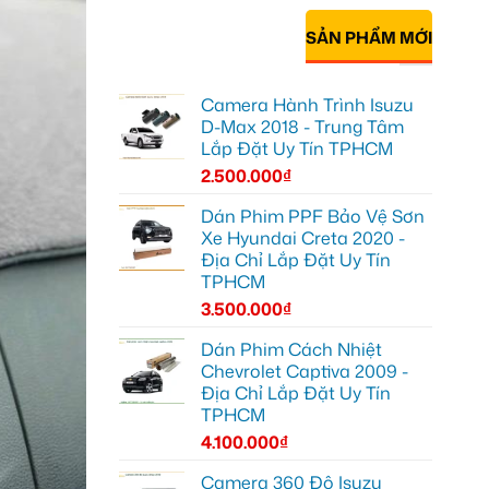
SẢN PHẨM MỚI
Camera Hành Trình Isuzu
D-Max 2018 - Trung Tâm
Lắp Đặt Uy Tín TPHCM
2.500.000
₫
Dán Phim PPF Bảo Vệ Sơn
Xe Hyundai Creta 2020 -
Địa Chỉ Lắp Đặt Uy Tín
TPHCM
3.500.000
₫
Dán Phim Cách Nhiệt
Chevrolet Captiva 2009 -
Địa Chỉ Lắp Đặt Uy Tín
TPHCM
4.100.000
₫
Camera 360 Độ Isuzu