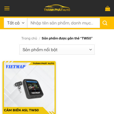
Bỏ
qua
nội
Tìm
dung
kiếm:
Trang chủ
/
Sản phẩm được gắn thẻ “TW50”