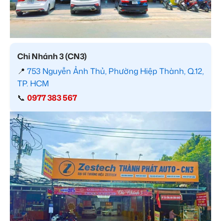
Chi Nhánh 3 (CN3)
📍
753 Nguyễn Ảnh Thủ, Phường Hiệp Thành, Q.12,
TP. HCM
📞
0977 383 567