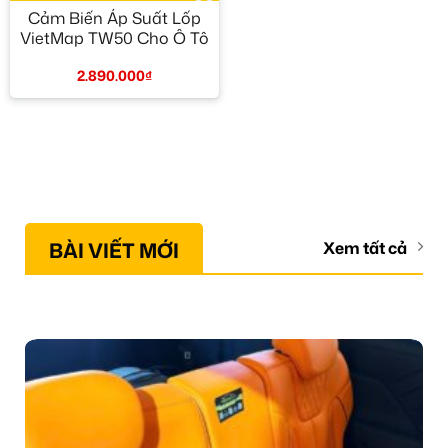
Cảm Biến Áp Suất Lốp
VietMap TW50 Cho Ô Tô
2.890.000
₫
BÀI VIẾT MỚI
Xem tất cả