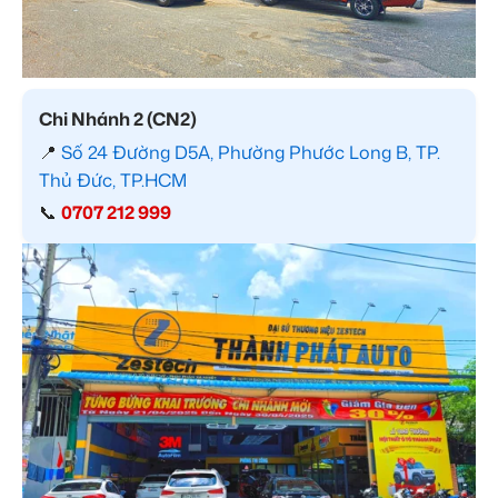
Chi Nhánh 2 (CN2)
📍
Số 24 Đường D5A, Phường Phước Long B, TP.
Thủ Đức, TP.HCM
📞
0707 212 999