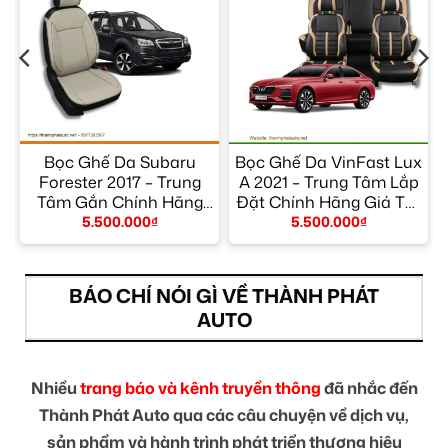
Bọc Ghế Da Subaru
Bọc Ghế Da VinFast Lux
–
Forester 2017 – Trung
A 2021 – Trung Tâm Lắp
Tâm Gắn Chính Hãng
Đặt Chính Hãng Giá Tốt
Giá Tốt TPHCM
TPHCM
5.500.000
₫
5.500.000
₫
BÁO CHÍ NÓI GÌ VỀ THÀNH PHÁT
AUTO
Nhiều
trang báo và kênh truyền thông
đã nhắc đến
Thành Phát Auto qua các câu chuyện về dịch vụ,
sản phẩm và hành trình phát triển thương hiệu