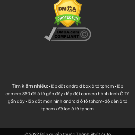
Tìm kiếm nhiều:
•
lắp đặt android box ô tô tphcm
•
lắp
camera 360 độ ô tô gần đây
•
lắp đặt camera hành trình Ô Tô
gần đây
•
lắp đặt màn hình android ô tô tphcm
•
độ đèn ô tô
tphcm
•
độ loa ô tô tphcm
© 2022 Bản quyền thuộc Thành Phát Auto