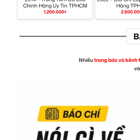
Chính Hãng Uy Tín TPHCM
Hãng TP
1.200.000
₫
2.500.00
B
Nhiều
trang báo và kênh 
và