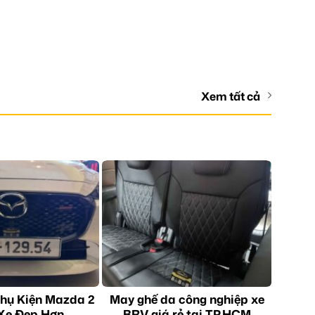
Xem tất cả
hụ Kiện Mazda 2
May ghế da công nghiệp xe
Xe Đẹp Hơn
BRV giá rẻ tại TP.HCM