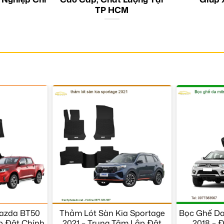
TP HCM
azda BT50
Thảm Lót Sàn Kia Sportage
Bọc Ghế Da 
ắp Đặt Chính
2021 – Trung Tâm Lắp Đặt
2018 – 