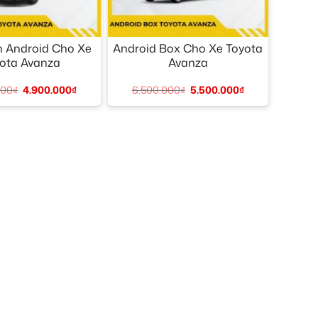
+
 Android Cho Xe
Android Box Cho Xe Toyota
ota Avanza
Avanza
000
₫
4.900.000
₫
6.500.000
₫
5.500.000
₫