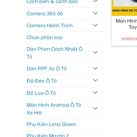
Cảm biến & cảnh báo
+
Camera 360 độ
Màn Hình
Camera Hành Trình
Toy
Chưa phân loại
5.900.
Dán Phim Cách Nhiệt Ô
Tô
Dán PPF Xe Ô Tô
Độ Đèn Ô Tô
Độ Loa Ô Tô
Màn Hình Android Ô Tô
Xe Hơi
Phụ Kiện Limo Green
Phụ Kiện Mazda 2