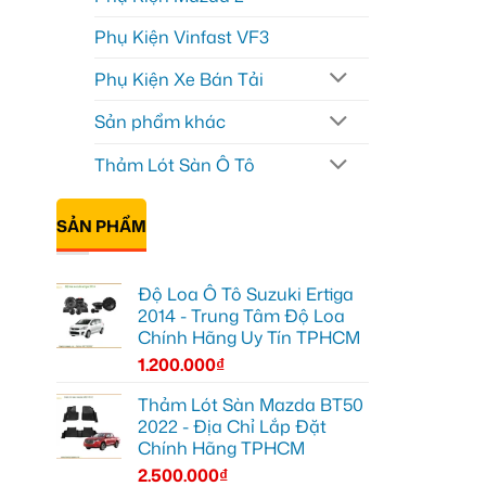
Phụ Kiện Vinfast VF3
Phụ Kiện Xe Bán Tải
Sản phẩm khác
Thảm Lót Sàn Ô Tô
SẢN PHẨM
Độ Loa Ô Tô Suzuki Ertiga
2014 - Trung Tâm Độ Loa
Chính Hãng Uy Tín TPHCM
1.200.000
₫
Thảm Lót Sàn Mazda BT50
2022 - Địa Chỉ Lắp Đặt
Chính Hãng TPHCM
2.500.000
₫