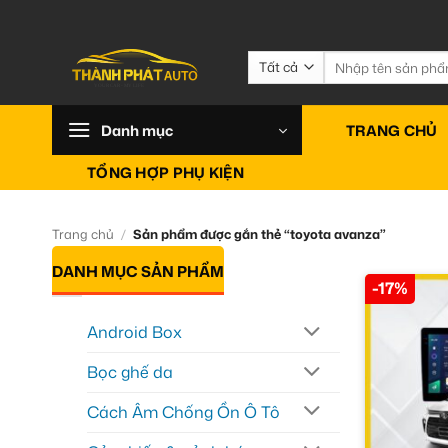
Bỏ
qua
nội
Tìm
kiếm:
dung
Danh mục
TRANG CHỦ
TỔNG HỢP PHỤ KIỆN
Trang chủ
/
Sản phẩm được gắn thẻ “toyota avanza”
DANH MỤC SẢN PHẨM
-17%
Android Box
Bọc ghế da
Cách Âm Chống Ồn Ô Tô