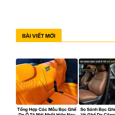
BÀI VIẾT MỚI
Tổng Hợp Các Mẫu Bọc Ghế
So Sánh Bọc Gh
Da Ô Tô Mới Nhất Hiện Nay
Và Ghế Da Công