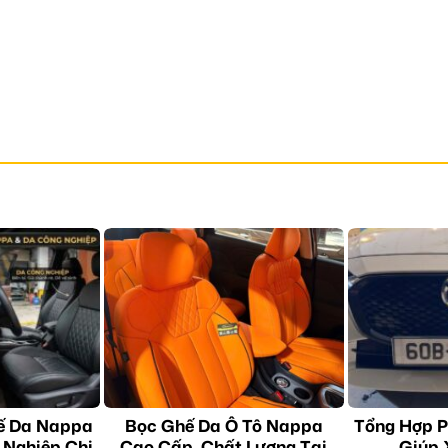
ế Da Nappa
Bọc Ghế Da Ô Tô Nappa
Tổng Hợp P
 Nghiệp Chi
Cao Cấp, Chất Lượng Tại
Giúp 