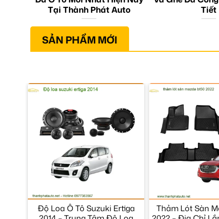
Tại Thành Phát Auto
Tiết
SẢN PHẨM MỚI
Độ Loa Ô Tô Suzuki Ertiga
Thảm Lót Sàn M
2014 – Trung Tâm Độ Loa
2022 – Địa Chỉ L