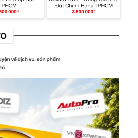
TPHCM
Đặt Chính Hãng TPHCM
.500.000
₫
3.500.000
₫
TO
yện về dịch vụ, sản phẩm
tô.