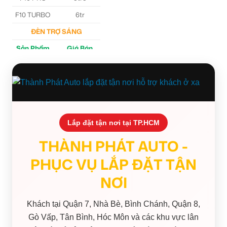
F10 TURBO
6tr
ĐÈN TRỢ SÁNG
Sản Phẩm
Giá Bán
M30 Ultra
4tr5
Aozoom EX3
5tr
Lắp đặt tận nơi tại TP.HCM
THÀNH PHÁT AUTO -
PHỤC VỤ LẮP ĐẶT TẬN
NƠI
Khách tại Quận 7, Nhà Bè, Bình Chánh, Quận 8,
Gò Vấp, Tân Bình, Hóc Môn và các khu vực lân