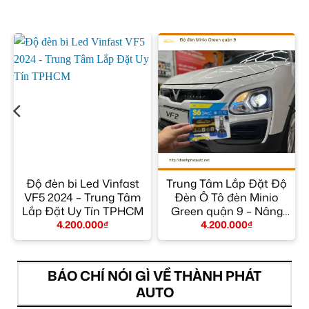
Độ đèn bi Led Vinfast
Trung Tâm Lắp Đặt Độ
VF5 2024 – Trung Tâm
Đèn Ô Tô đèn Minio
t
Lắp Đặt Uy Tín TPHCM
Green quận 9 – Nâng
Cấp Chính Hãng
4.200.000
₫
4.200.000
₫
BÁO CHÍ NÓI GÌ VỀ THÀNH PHÁT
AUTO