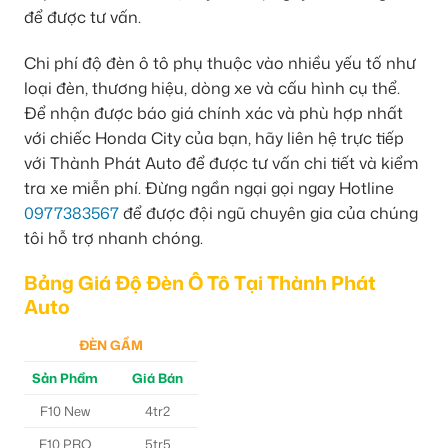
để được tư vấn.
Chi phí độ đèn ô tô phụ thuộc vào nhiều yếu tố như
loại đèn, thương hiệu, dòng xe và cấu hình cụ thể.
Để nhận được báo giá chính xác và phù hợp nhất
với chiếc Honda City của bạn, hãy liên hệ trực tiếp
với Thành Phát Auto để được tư vấn chi tiết và kiểm
tra xe miễn phí. Đừng ngần ngại gọi ngay Hotline
0977383567
để được đội ngũ chuyên gia của chúng
tôi hỗ trợ nhanh chóng.
Bảng Giá Độ Đèn Ô Tô Tại Thành Phát
Auto
ĐÈN GẦM
Sản Phẩm
Giá Bán
F10 New
4tr2
F10 PRO
5tr5