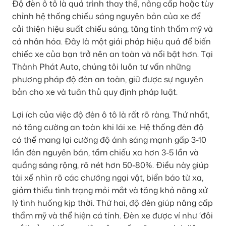
Độ đèn ô tô là quá trình thay thế, nâng cấp hoặc tùy
chỉnh hệ thống chiếu sáng nguyên bản của xe để
cải thiện hiệu suất chiếu sáng, tăng tính thẩm mỹ và
cá nhân hóa. Đây là một giải pháp hiệu quả để biến
chiếc xe của bạn trở nên an toàn và nổi bật hơn. Tại
Thành Phát Auto, chúng tôi luôn tư vấn những
phương pháp độ đèn an toàn, giữ được sự nguyên
bản cho xe và tuân thủ quy định pháp luật.
Lợi ích của việc độ đèn ô tô là rất rõ ràng. Thứ nhất,
nó tăng cường an toàn khi lái xe. Hệ thống đèn độ
có thể mang lại cường độ ánh sáng mạnh gấp 3-10
lần đèn nguyên bản, tầm chiếu xa hơn 3-5 lần và
quầng sáng rộng, rõ nét hơn 50-80%. Điều này giúp
tài xế nhìn rõ các chướng ngại vật, biển báo từ xa,
giảm thiểu tình trạng mỏi mắt và tăng khả năng xử
lý tình huống kịp thời. Thứ hai, độ đèn giúp nâng cấp
thẩm mỹ và thể hiện cá tính. Đèn xe được ví như ‘đôi