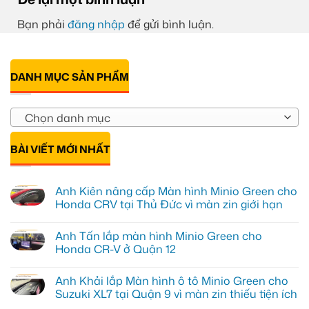
Bạn phải
đăng nhập
để gửi bình luận.
DANH MỤC SẢN PHẨM
Chọn danh mục
BÀI VIẾT MỚI NHẤT
Anh Kiên nâng cấp Màn hình Minio Green cho
Honda CRV tại Thủ Đức vì màn zin giới hạn
Không
có
Anh Tấn lắp màn hình Minio Green cho
bình
luận
Honda CR-V ở Quận 12
ở
Anh
Không
Kiên
có
Anh Khải lắp Màn hình ô tô Minio Green cho
nâng
bình
cấp
luận
Suzuki XL7 tại Quận 9 vì màn zin thiếu tiện ích
Màn
ở
hình
Anh
Không