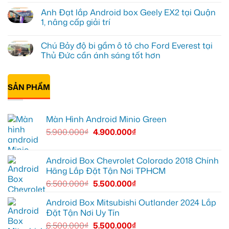
Minio
Tấn
có
Anh Đạt lắp Android box Geely EX2 tại Quận
Green
lắp
bình
cho
màn
luận
1, nâng cấp giải trí
Honda
hình
ở
CRV
Minio
Anh
Không
tại
Green
Khải
có
Chú Bảy độ bi gầm ô tô cho Ford Everest tại
Thủ
cho
lắp
bình
Đức
Honda
Màn
luận
Thủ Đức cần ánh sáng tốt hơn
vì
CR-
hình
ở
màn
V
ô
Anh
Không
zin
ở
tô
Đạt
có
giới
Quận
Minio
lắp
bình
hạn
12
Green
Android
SẢN PHẨM
luận
cho
box
ở
Suzuki
Geely
Chú
XL7
EX2
Bảy
tại
tại
độ
Màn Hình Android Minio Green
Quận
Quận
bi
9
1,
gầm
5.900.000
₫
4.900.000
₫
vì
nâng
ô
màn
cấp
tô
zin
giải
cho
thiếu
trí
Ford
tiện
Everest
Android Box Chevrolet Colorado 2018 Chính
ích
tại
Hãng Lắp Đặt Tận Nơi TPHCM
Thủ
Đức
6.500.000
₫
5.500.000
₫
cần
ánh
sáng
Android Box Mitsubishi Outlander 2024 Lắp
tốt
Đặt Tận Nơi Uy Tín
hơn
6.500.000
₫
5.500.000
₫