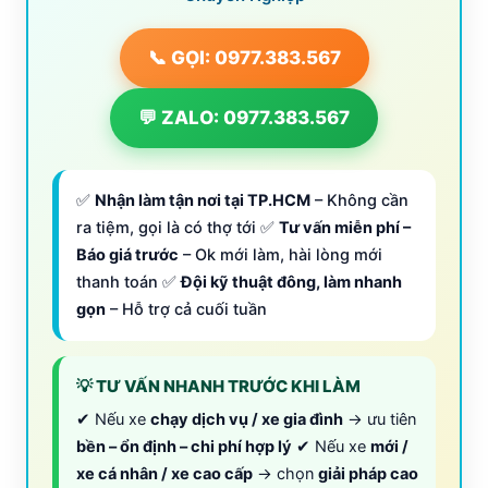
📞 GỌI: 0977.383.567
💬 ZALO: 0977.383.567
✅
Nhận làm tận nơi tại TP.HCM
– Không cần
ra tiệm, gọi là có thợ tới ✅
Tư vấn miễn phí –
Báo giá trước
– Ok mới làm, hài lòng mới
thanh toán ✅
Đội kỹ thuật đông, làm nhanh
gọn
– Hỗ trợ cả cuối tuần
💡 TƯ VẤN NHANH TRƯỚC KHI LÀM
✔ Nếu xe
chạy dịch vụ / xe gia đình
→ ưu tiên
bền – ổn định – chi phí hợp lý
✔ Nếu xe
mới /
xe cá nhân / xe cao cấp
→ chọn
giải pháp cao