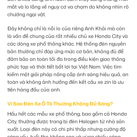
mắt và lo lắng về nguy cơ va chạm do không nhìn rõ
chướng ngại vật.
Đây không chỉ là nỗi lo của riêng Anh Khải mà còn
là vấn đề chung của rất nhiều chủ xe Honda City và
các dòng xe phổ thông khác. Hệ thống đèn nguyên
bản thường chỉ đáp ứng mức cơ bản, không đủ để
đảm bảo an toàn tối đa trong điều kiện giao thông
phức tạp và thời tiết bất lợi tại Việt Nam. Việc tìm
kiếm một giải pháp nâng cấp ánh sáng hiệu quả, an
toàn và không ảnh hưởng đến kết cấu xe zin là ưu
tiên hàng đầu của anh.
Vì Sao Đèn Xe Ô Tô Thường Không Đủ Sáng?
Hầu hết các mẫu xe phổ thông, bao gồm cả Honda
City, thường được trang bị đèn Halogen từ nhà sản
xuất. Loại đèn này có chi phí thấp nhưng cường độ
sáng yếu, tuổi thọ không cao và vùng chiếu sáng