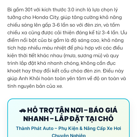
Bi gầm 301 với kích thước 3.0 inch là lựa chọn lý
tưởng cho Honda City, giúp tăng cường khả năng
chiếu sáng lên gấp 3-6 lần so với đèn zin, và tầm
chiếu xa cũng được cải thiện đáng kể từ 3-4 lần. Ưu
điểm nổi bật của bi gầm là độ sáng cao, khả năng
tích hợp nhiều màu nhiệt để phù hợp với các điều
kiện thời tiết khác nhau (mưa, sương mù) và quy
trình lắp đặt khá nhanh chóng, không cần đục
khoét hay thay đổi kết cấu chóa đèn zin. Điều này
giúp Anh Khải hoàn toàn yên tâm về độ an toàn và
tính nguyên bản của xe.
🚗 HỖ TRỢ TẬN NƠI – BÁO GIÁ
NHANH – LẮP ĐẶT TẠI CHỖ
Thành Phát Auto – Phụ Kiện & Nâng Cấp Xe Hơi
Chuyên Nghiệp