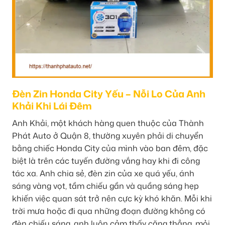
Đèn Zin Honda City Yếu – Nỗi Lo Của Anh
Khải Khi Lái Đêm
Anh Khải, một khách hàng quen thuộc của Thành
Phát Auto ở Quận 8, thường xuyên phải di chuyển
bằng chiếc Honda City của mình vào ban đêm, đặc
biệt là trên các tuyến đường vắng hay khi đi công
tác xa. Anh chia sẻ, đèn zin của xe quá yếu, ánh
sáng vàng vọt, tầm chiếu gần và quầng sáng hẹp
khiến việc quan sát trở nên cực kỳ khó khăn. Mỗi khi
trời mưa hoặc đi qua những đoạn đường không có
đèn chiếu sáng, anh luôn cảm thấy căng thẳng, mỏi