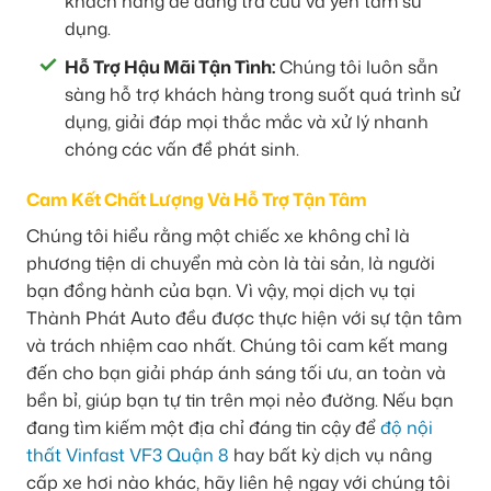
khách hàng dễ dàng tra cứu và yên tâm sử
dụng.
Hỗ Trợ Hậu Mãi Tận Tình:
Chúng tôi luôn sẵn
sàng hỗ trợ khách hàng trong suốt quá trình sử
dụng, giải đáp mọi thắc mắc và xử lý nhanh
chóng các vấn đề phát sinh.
Cam Kết Chất Lượng Và Hỗ Trợ Tận Tâm
Chúng tôi hiểu rằng một chiếc xe không chỉ là
phương tiện di chuyển mà còn là tài sản, là người
bạn đồng hành của bạn. Vì vậy, mọi dịch vụ tại
Thành Phát Auto đều được thực hiện với sự tận tâm
và trách nhiệm cao nhất. Chúng tôi cam kết mang
đến cho bạn giải pháp ánh sáng tối ưu, an toàn và
bền bỉ, giúp bạn tự tin trên mọi nẻo đường. Nếu bạn
đang tìm kiếm một địa chỉ đáng tin cậy để
độ nội
thất Vinfast VF3 Quận 8
hay bất kỳ dịch vụ nâng
cấp xe hơi nào khác, hãy liên hệ ngay với chúng tôi