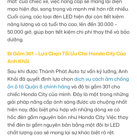
mắt’ của chiếc xe, việc nâng cấp sẽ mang lại diện
mạo hiện đại, sang trọng và mạnh mẽ hơn rất nhiều.
Cuối cùng, các loại đèn LED hiện đại còn tiết kiệm
năng lượng và có tuổi thọ cao, lên đến 30.000 –
50.000 giờ, giúp bạn tiết kiệm chi phí thay thế và bảo
dưỡng.
Bi Gầm 301 – Lựa Chọn Tối Ưu Cho Honda City Của
Anh Khải
Sau khi được Thành Phát Auto tư vấn kỹ lưỡng, Anh
Khải đã quyết định lựa chọn
dịch vụ cách âm chống
ồn ô tô Quận 8 chính hãng
và độ bi gầm 301 cho
chiếc Honda City của mình. Đây là một trong những
giải pháp nâng cấp ánh sáng được ưa chuộng nhất
hiện nay, đặc biệt phù hợp với những dòng xe có
hốc đèn gầm nguyên bản như Honda City. Việc thay
thế đèn bi gầm nguyên bản bằng một đôi bi LED
chất lượng cao sẽ mang lại sự khác biệt rõ rệt.