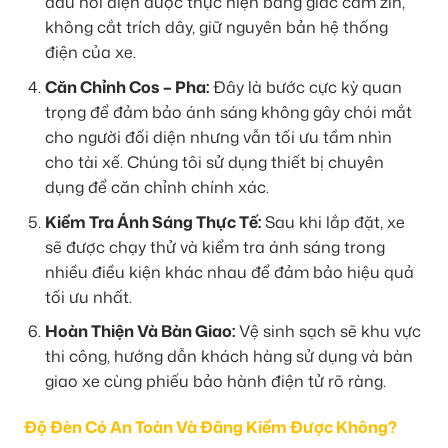
đấu nối điện được thực hiện bằng giắc cắm zin,
không cắt trích dây, giữ nguyên bản hệ thống
điện của xe.
Căn Chỉnh Cos – Pha:
Đây là bước cực kỳ quan
trọng để đảm bảo ánh sáng không gây chói mắt
cho người đối diện nhưng vẫn tối ưu tầm nhìn
cho tài xế. Chúng tôi sử dụng thiết bị chuyên
dụng để căn chỉnh chính xác.
Kiểm Tra Ánh Sáng Thực Tế:
Sau khi lắp đặt, xe
sẽ được chạy thử và kiểm tra ánh sáng trong
nhiều điều kiện khác nhau để đảm bảo hiệu quả
tối ưu nhất.
Hoàn Thiện Và Bàn Giao:
Vệ sinh sạch sẽ khu vực
thi công, hướng dẫn khách hàng sử dụng và bàn
giao xe cùng phiếu bảo hành điện tử rõ ràng.
Độ Đèn Có An Toàn Và Đăng Kiểm Được Không?