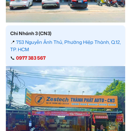
Chi Nhánh 3 (CN3)
📍
753 Nguyễn Ảnh Thủ, Phường Hiệp Thành, Q.12,
TP. HCM
📞
0977 383 567