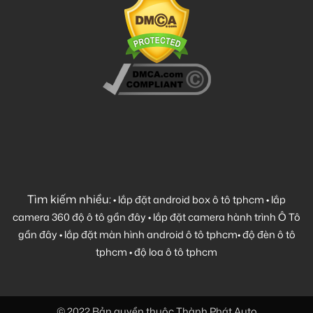
Tìm kiếm nhiều:
•
lắp đặt android box ô tô tphcm
•
lắp
camera 360 độ ô tô gần đây
•
lắp đặt camera hành trình Ô Tô
gần đây
•
lắp đặt màn hình android ô tô tphcm
•
độ đèn ô tô
tphcm
•
độ loa ô tô tphcm
© 2022 Bản quyền thuộc Thành Phát Auto