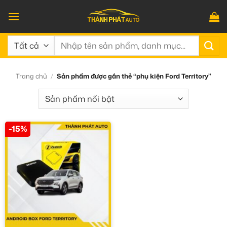
Bỏ
qua
nội
Tìm
dung
kiếm:
Trang chủ
/
Sản phẩm được gắn thẻ “phụ kiện Ford Territory”
-15%