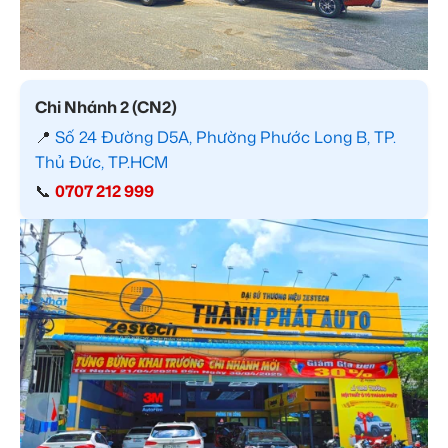
Chi Nhánh 2 (CN2)
📍
Số 24 Đường D5A, Phường Phước Long B, TP.
Thủ Đức, TP.HCM
📞
0707 212 999