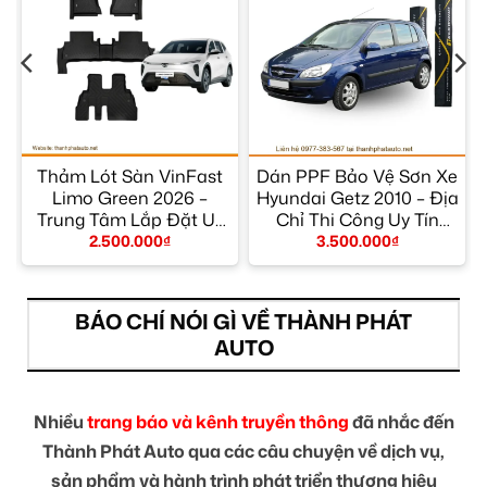
Thảm Lót Sàn VinFast
Dán PPF Bảo Vệ Sơn Xe
Limo Green 2026 –
Hyundai Getz 2010 – Địa
Trung Tâm Lắp Đặt Uy
Chỉ Thi Công Uy Tín
Tín TPHCM
TPHCM
2.500.000
₫
3.500.000
₫
BÁO CHÍ NÓI GÌ VỀ THÀNH PHÁT
AUTO
Nhiều
trang báo và kênh truyền thông
đã nhắc đến
Thành Phát Auto qua các câu chuyện về dịch vụ,
sản phẩm và hành trình phát triển thương hiệu