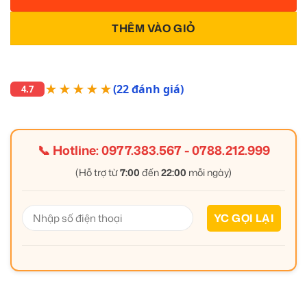
THÊM VÀO GIỎ
★★★★★
(22 đánh giá)
4.7
📞 Hotline:
0977.383.567
-
0788.212.999
(Hỗ trợ từ
7:00
đến
22:00
mỗi ngày)