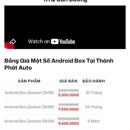
Bảng Giá Một Số Android Box Tại Thành
Phát Auto
SẢN PHẨM
GIÁ BÁN
BẢO HÀNH
6.500.000đ
Android Box Zestech DX165
18 Tháng
5.500.000đ
8.500.000đ
Android Box Zestech DX265
24 Tháng
7.500.000đ
10.500.000đ
Android Box Zestech DX300
5 Năm
9.500.000đ