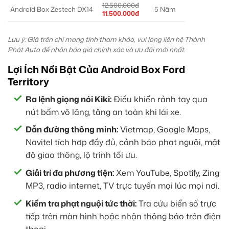
12.500.000đ
Android Box Zestech DX14
5 Năm
11.500.000đ
Lưu ý: Giá trên chỉ mang tính tham khảo, vui lòng liên hệ Thành
Phát Auto để nhận báo giá chính xác và ưu đãi mới nhất.
Lợi Ích Nổi Bật Của Android Box Ford
Territory
Ra lệnh giọng nói Kiki:
Điều khiển rảnh tay qua
nút bấm vô lăng, tăng an toàn khi lái xe.
Dẫn đường thông minh:
Vietmap, Google Maps,
Navitel tích hợp đầy đủ, cảnh báo phạt nguội, mật
độ giao thông, lộ trình tối ưu.
Giải trí đa phương tiện:
Xem YouTube, Spotify, Zing
MP3, radio internet, TV trực tuyến mọi lúc mọi nơi.
Kiểm tra phạt nguội tức thời:
Tra cứu biển số trực
tiếp trên màn hình hoặc nhận thông báo trên điện
thoại.