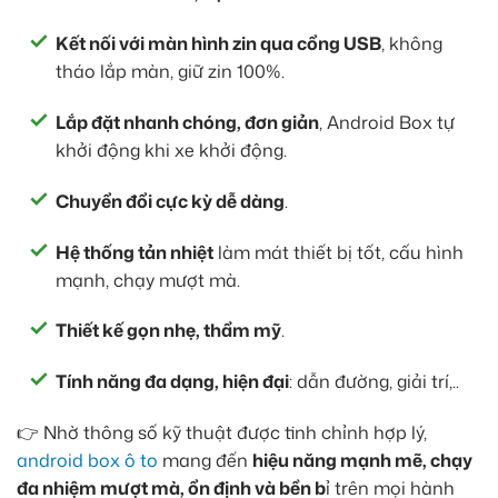
Kết nối với màn hình zin qua cổng USB
, không
tháo lắp màn, giữ zin 100%.
Lắp đặt nhanh chóng, đơn giản
, Android Box tự
khởi động khi xe khởi động.
Chuyển đổi cực kỳ dễ dàng
.
Hệ thống tản nhiệt
làm mát thiết bị tốt, cấu hình
mạnh, chạy mượt mà.
Thiết kế gọn nhẹ, thẩm mỹ
.
Tính năng đa dạng, hiện đại
: dẫn đường, giải trí,..
👉 Nhờ thông số kỹ thuật được tinh chỉnh hợp lý,
android box ô to
mang đến
hiệu năng mạnh mẽ, chạy
đa nhiệm mượt mà, ổn định và bền b
ỉ trên mọi hành