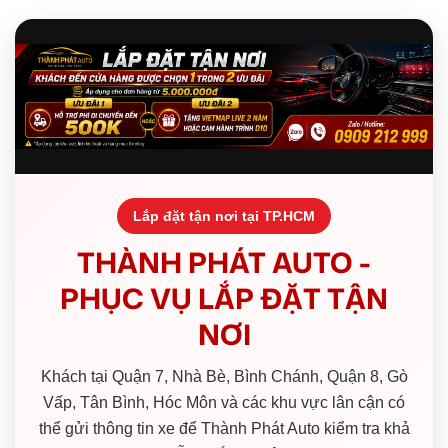
Lắp đặt tận nơi tại TP.HCM
THÀNH PHÁT AUTO -
PHỤC VỤ LẮP ĐẶT TẬN
NƠI
Khách tại Quận 7, Nhà Bè, Bình Chánh, Quận 8, Gò
Vấp, Tân Bình, Hóc Môn và các khu vực lân cận có
thể gửi thông tin xe để Thành Phát Auto kiểm tra khả