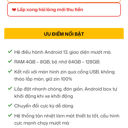
❤️ Lắp xong hài lòng mới thu tiền
ƯU ĐIỂM NỔI BẬT
Hệ điều hành Android 13, giao diện mượt mà.
RAM 4GB – 8GB, bộ nhớ 64GB – 128GB.
Kết nối với màn hình zin qua cổng USB, không
tháo lắp màn, giữ zin 100%
Lắp đặt nhanh chóng, đơn giản, Android box tự
khởi động khi xe khởi động
Chuyển đổi cực kỳ dễ dàng
Hệ thống tản nhiệt làm mát thiết bị tốt, cấu hình
cực mạnh chạy mượt mà