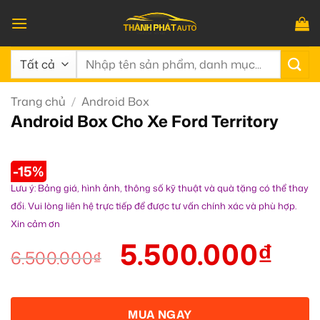
Bỏ
qua
nội
Tìm
dung
kiếm:
Trang chủ
/
Android Box
Android Box Cho Xe Ford Territory
-15%
Lưu ý: Bảng giá, hình ảnh, thông số kỹ thuật và quà tặng có thể thay
đổi. Vui lòng liên hệ trực tiếp để được tư vấn chính xác và phù hợp.
Xin cảm ơn
5.500.000
₫
6.500.000
₫
MUA NGAY