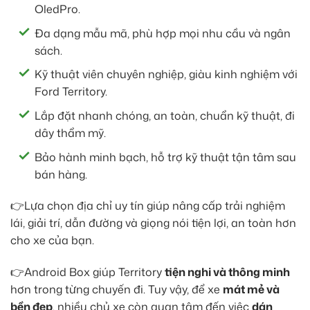
OledPro.
Đa dạng mẫu mã, phù hợp mọi nhu cầu và ngân
sách.
Kỹ thuật viên chuyên nghiệp, giàu kinh nghiệm với
Ford Territory.
Lắp đặt nhanh chóng, an toàn, chuẩn kỹ thuật, đi
dây thẩm mỹ.
Bảo hành minh bạch, hỗ trợ kỹ thuật tận tâm sau
bán hàng.
👉Lựa chọn địa chỉ uy tín giúp nâng cấp trải nghiệm
lái, giải trí, dẫn đường và giọng nói tiện lợi, an toàn hơn
cho xe của bạn.
👉Android Box giúp Territory
tiện nghi và thông minh
hơn trong từng chuyến đi. Tuy vậy, để xe
mát mẻ và
bền đẹp
, nhiều chủ xe còn quan tâm đến việc
dán