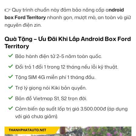
👉 Quy trình chuẩn này đảm bảo nâng cấp a
ndroid
box Ford Territory
nhanh gọn, mượt mà, an toàn và giữ
nguyên điện zin.
Quà Tặng – Ưu Đãi Khi Lắp Android Box Ford
Territory
Bảo hành điện tử 2–5 năm toàn quốc.
Đổi trả 1 đổi 1 trong 12 tháng nếu lỗi kỹ thuật.
Tặng SIM 4G miễn phí 1 tháng đầu.
Trợ lý giọng nói Kiki bản quyền.
Bản đồ Vietmap S1, S2 trọn đời.
Cảm biến áp suất lốp trị giá 3.500.000đ (áp dụng
với giá chưa giảm).