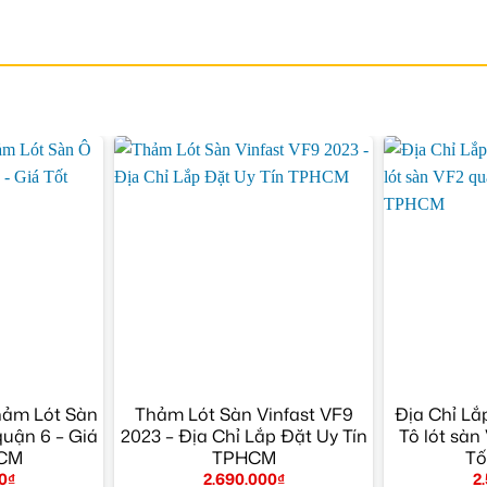
hảm Lót Sàn
Thảm Lót Sàn Vinfast VF9
Địa Chỉ Lắ
quận 6 – Giá
2023 – Địa Chỉ Lắp Đặt Uy Tín
Tô lót sàn
HCM
TPHCM
Tố
0
₫
2.690.000
₫
2