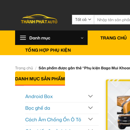
Bỏ
qua
nội
Tìm
kiếm:
dung
Danh mục
TRANG CHỦ
TỔNG HỢP PHỤ KIỆN
Trang chủ
/
Sản phẩm được gắn thẻ “Phụ kiện Baga Mui Khoa
DANH MỤC SẢN PHẨM
Android Box
Bọc ghế da
Cách Âm Chống Ồn Ô Tô