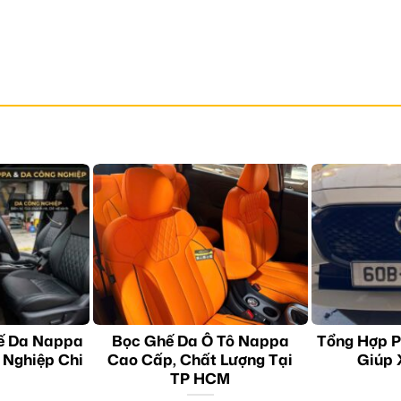
ế Da Nappa
Bọc Ghế Da Ô Tô Nappa
Tổng Hợp P
 Nghiệp Chi
Cao Cấp, Chất Lượng Tại
Giúp 
TP HCM