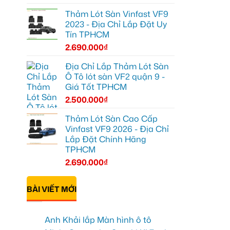
Thảm Lót Sàn Vinfast VF9
2023 - Địa Chỉ Lắp Đặt Uy
Tín TPHCM
2.690.000
₫
Địa Chỉ Lắp Thảm Lót Sàn
Ô Tô lót sàn VF2 quận 9 -
Giá Tốt TPHCM
2.500.000
₫
Thảm Lót Sàn Cao Cấp
Vinfast VF9 2026 - Địa Chỉ
Lắp Đặt Chính Hãng
TPHCM
2.690.000
₫
BÀI VIẾT MỚI
Anh Khải lắp Màn hình ô tô