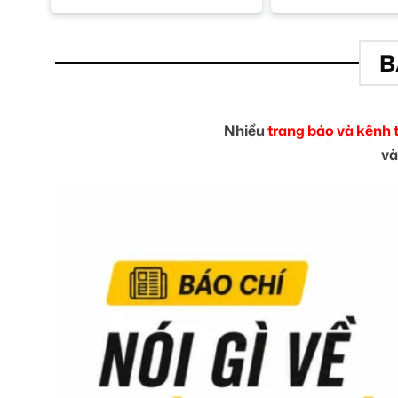
B
Nhiều
trang báo và kênh 
và