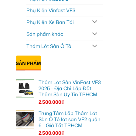
Phụ Kiện Vinfast VF3
Phụ Kiện Xe Bán Tải
Sản phẩm khác
Thảm Lót Sàn Ô Tô
SẢN PHẨM
Thảm Lót Sàn VinFast VF3
2025 - Địa Chỉ Lắp Đặt
Thảm Sàn Uy Tín TPHCM
2.500.000
₫
Trung Tâm Lắp Thảm Lót
Sàn Ô Tô lót sàn VF2 quận
6 - Giá Tốt TPHCM
2.500.000
₫