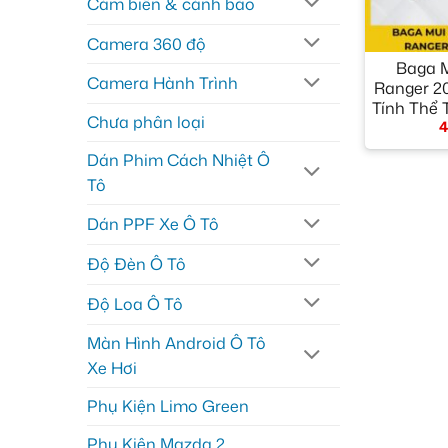
Cảm biến & cảnh báo
+
Camera 360 độ
Baga 
Camera Hành Trình
Ranger 2
Tính Thể 
Chưa phân loại
4
Dán Phim Cách Nhiệt Ô
Tô
Dán PPF Xe Ô Tô
Độ Đèn Ô Tô
Độ Loa Ô Tô
Màn Hình Android Ô Tô
Xe Hơi
Phụ Kiện Limo Green
Phụ Kiện Mazda 2