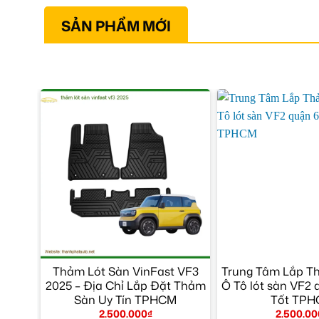
SẢN PHẨM MỚI
Thảm Lót Sàn VinFast VF3
Trung Tâm Lắp T
2025 – Địa Chỉ Lắp Đặt Thảm
Ô Tô lót sàn VF2 
Sàn Uy Tín TPHCM
Tốt TP
2.500.000
₫
2.500.00