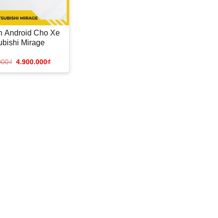
h Android Cho Xe
ubishi Mirage
000
₫
4.900.000
₫