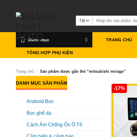
Bỏ
qua
Tìm
nội
kiếm:
dung
Danh mục
TRANG CHỦ
TỔNG HỢP PHỤ KIỆN
Trang chủ
/
Sản phẩm được gắn thẻ “mitsubishi mirage”
DANH MỤC SẢN PHẨM
-17%
Android Box
Bọc ghế da
Cách Âm Chống Ồn Ô Tô
Cảm biến & cảnh báo