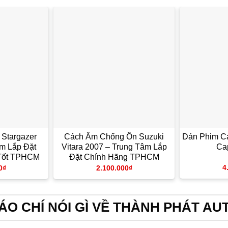
Stargazer
Cách Âm Chống Ồn Suzuki
Dán Phim Cá
m Lắp Đặt
Vitara 2007 – Trung Tâm Lắp
Ca
 Tốt TPHCM
Đặt Chính Hãng TPHCM
4
0
₫
2.100.000
₫
ÁO CHÍ NÓI GÌ VỀ THÀNH PHÁT AU