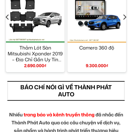
–
Thảm Lót Sàn
Camera 360 độ
Mitsubishi Xpander 2019
– Địa Chỉ Gắn Uy Tín
TPHCM
2.690.000
₫
9.300.000
₫
BÁO CHÍ NÓI GÌ VỀ THÀNH PHÁT
AUTO
Nhiều
trang báo và kênh truyền thông
đã nhắc đến
Thành Phát Auto qua các câu chuyện về dịch vụ,
sản phẩm và hành trình phát triển thương hiệu