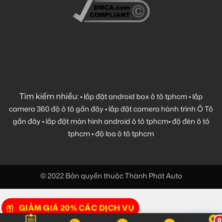
Tìm kiếm nhiều:
•
lắp đặt android box ô tô tphcm
•
lắp
camera 360 độ ô tô gần đây
•
lắp đặt camera hành trình Ô Tô
gần đây
•
lắp đặt màn hình android ô tô tphcm
•
độ đèn ô tô
tphcm
•
độ loa ô tô tphcm
© 2022 Bản quyền thuộc Thành Phát Auto
GIẢM GIÁ 20% CÁC DỊCH VỤ