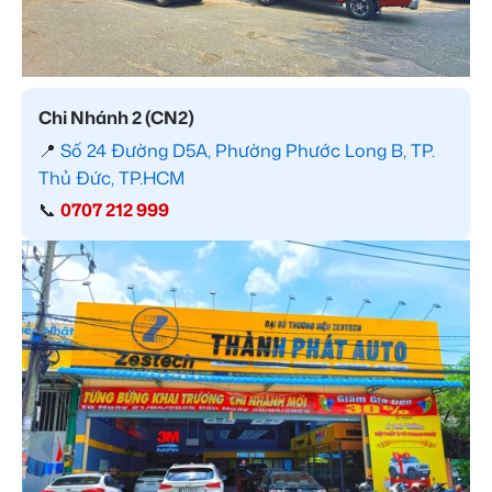
Chi Nhánh 2 (CN2)
📍
Số 24 Đường D5A, Phường Phước Long B, TP.
Thủ Đức, TP.HCM
📞
0707 212 999