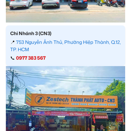
Chi Nhánh 3 (CN3)
📍
753 Nguyễn Ảnh Thủ, Phường Hiệp Thành, Q.12,
TP. HCM
📞
0977 383 567