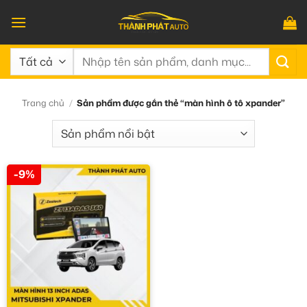
Bỏ
qua
nội
Tìm
dung
kiếm:
Trang chủ
/
Sản phẩm được gắn thẻ “màn hình ô tô xpander”
-9%