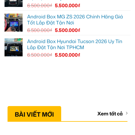
đường
6.500.000
₫
5.500.000
₫
Android Box MG ZS 2026 Chính Hãng Giá
Tốt Lắp Đặt Tận Nơi
6.500.000
₫
5.500.000
₫
Android Box Hyundai Tucson 2026 Uy Tín
Lắp Đặt Tận Nơi TPHCM
6.500.000
₫
5.500.000
₫
BÀI VIẾT MỚI
Xem tất cả