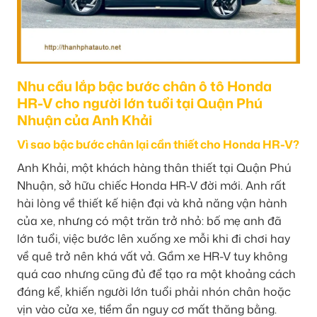
Nhu cầu lắp bậc bước chân ô tô Honda
HR-V cho người lớn tuổi tại Quận Phú
Nhuận của Anh Khải
Vì sao bậc bước chân lại cần thiết cho Honda HR-V?
Anh Khải, một khách hàng thân thiết tại Quận Phú
Nhuận, sở hữu chiếc Honda HR-V đời mới. Anh rất
hài lòng về thiết kế hiện đại và khả năng vận hành
của xe, nhưng có một trăn trở nhỏ: bố mẹ anh đã
lớn tuổi, việc bước lên xuống xe mỗi khi đi chơi hay
về quê trở nên khá vất vả. Gầm xe HR-V tuy không
quá cao nhưng cũng đủ để tạo ra một khoảng cách
đáng kể, khiến người lớn tuổi phải nhón chân hoặc
vịn vào cửa xe, tiềm ẩn nguy cơ mất thăng bằng.