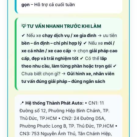
gọn
– Hỗ trợ cả cuối tuần
💡 TƯ VẤN NHANH TRƯỚC KHI LÀM
✔ Nếu xe
chạy dịch vụ / xe gia đình
→ ưu tiên
bền – ổn định – chi phí hợp lý
✔ Nếu xe
mới /
xe cá nhân / xe cao cấp
→ chọn
giải pháp cao
cấp, đẹp và trải nghiệm tốt
✔ Có thể
lắp
theo nhu cầu, làm từng phần hoặc trọn gói
✔
Chưa biết chọn gì? →
Gửi hình xe, nhân viên
tư vấn đúng giải pháp – đúng ngân sách
📍
Hệ thống Thành Phát Auto:
• CN1: 11
Đường số 12, Phường Hiệp Bình Chánh, TP.
Thủ Đức, TP.HCM • CN2: 24 Đường D5A,
Phường Phước Long B, TP. Thủ Đức, TP.HCM •
CN3: 753 Nguyễn Ảnh Thủ, Tân Chánh Hiệp,