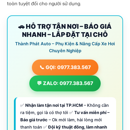
toàn tuyệt đối cho người sử dụng.
🚗 HỖ TRỢ TẬN NƠI – BÁO GIÁ
NHANH – LẮP ĐẶT TẠI CHỖ
Thành Phát Auto – Phụ Kiện & Nâng Cấp Xe Hơi
Chuyên Nghiệp
📞 GỌI: 0977.383.567
💬 ZALO: 0977.383.567
✅
Nhận làm tận nơi tại TP.HCM
– Không cần
ra tiệm, gọi là có thợ tới ✅
Tư vấn miễn phí –
Báo giá trước
– Ok mới làm, hài lòng mới
thanh toán ✅
Đội kỹ thuật đông, làm nhanh