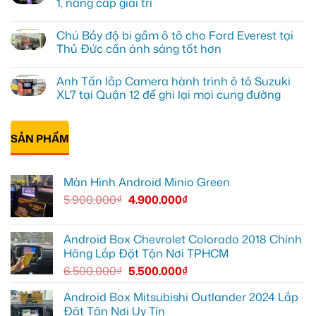
1, nâng cấp giải trí
hình
ở
Minio
Anh
Không
Green
Khải
có
Chú Bảy độ bi gầm ô tô cho Ford Everest tại
cho
lắp
bình
Honda
Màn
luận
Thủ Đức cần ánh sáng tốt hơn
CR-
hình
ở
V
ô
Anh
Không
ở
tô
Đạt
có
Anh Tấn lắp Camera hành trình ô tô Suzuki
Quận
Minio
lắp
bình
12
Green
Android
luận
XL7 tại Quận 12 để ghi lại mọi cung đường
cho
box
ở
Suzuki
Geely
Chú
Không
XL7
EX2
Bảy
có
tại
tại
độ
bình
Quận
Quận
bi
SẢN PHẨM
luận
9
1,
gầm
ở
vì
nâng
ô
Anh
màn
cấp
tô
Tấn
zin
giải
cho
lắp
Màn Hình Android Minio Green
thiếu
trí
Ford
Camera
tiện
Everest
hành
5.900.000
₫
4.900.000
₫
ích
tại
trình
Thủ
ô
Đức
tô
cần
Suzuki
ánh
XL7
Android Box Chevrolet Colorado 2018 Chính
sáng
tại
Hãng Lắp Đặt Tận Nơi TPHCM
tốt
Quận
hơn
12
6.500.000
₫
5.500.000
₫
để
ghi
lại
Android Box Mitsubishi Outlander 2024 Lắp
mọi
Đặt Tận Nơi Uy Tín
cung