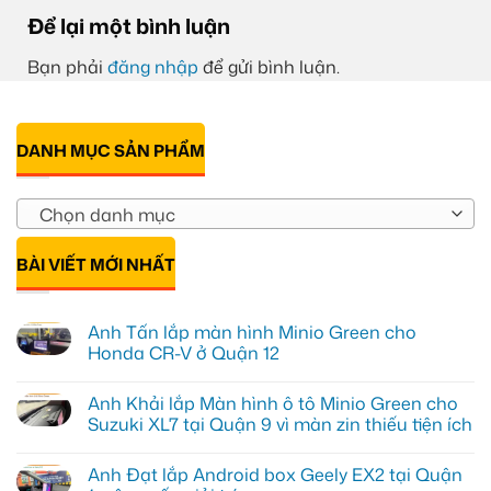
Để lại một bình luận
Bạn phải
đăng nhập
để gửi bình luận.
DANH MỤC SẢN PHẨM
Chọn danh mục
BÀI VIẾT MỚI NHẤT
Anh Tấn lắp màn hình Minio Green cho
Honda CR-V ở Quận 12
Không
có
Anh Khải lắp Màn hình ô tô Minio Green cho
bình
luận
Suzuki XL7 tại Quận 9 vì màn zin thiếu tiện ích
ở
Anh
Không
Tấn
có
Anh Đạt lắp Android box Geely EX2 tại Quận
lắp
bình
màn
luận