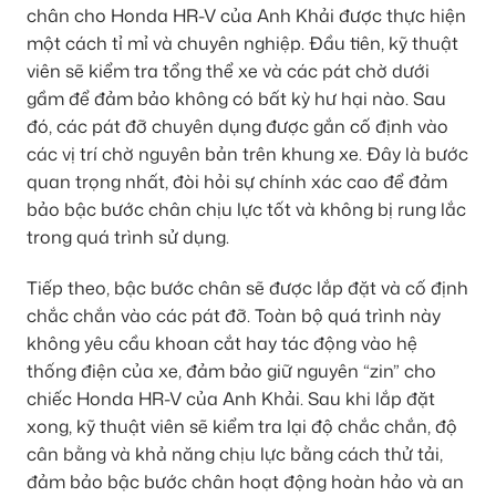
chân cho Honda HR-V của Anh Khải được thực hiện
một cách tỉ mỉ và chuyên nghiệp. Đầu tiên, kỹ thuật
viên sẽ kiểm tra tổng thể xe và các pát chờ dưới
gầm để đảm bảo không có bất kỳ hư hại nào. Sau
đó, các pát đỡ chuyên dụng được gắn cố định vào
các vị trí chờ nguyên bản trên khung xe. Đây là bước
quan trọng nhất, đòi hỏi sự chính xác cao để đảm
bảo bậc bước chân chịu lực tốt và không bị rung lắc
trong quá trình sử dụng.
Tiếp theo, bậc bước chân sẽ được lắp đặt và cố định
chắc chắn vào các pát đỡ. Toàn bộ quá trình này
không yêu cầu khoan cắt hay tác động vào hệ
thống điện của xe, đảm bảo giữ nguyên “zin” cho
chiếc Honda HR-V của Anh Khải. Sau khi lắp đặt
xong, kỹ thuật viên sẽ kiểm tra lại độ chắc chắn, độ
cân bằng và khả năng chịu lực bằng cách thử tải,
đảm bảo bậc bước chân hoạt động hoàn hảo và an