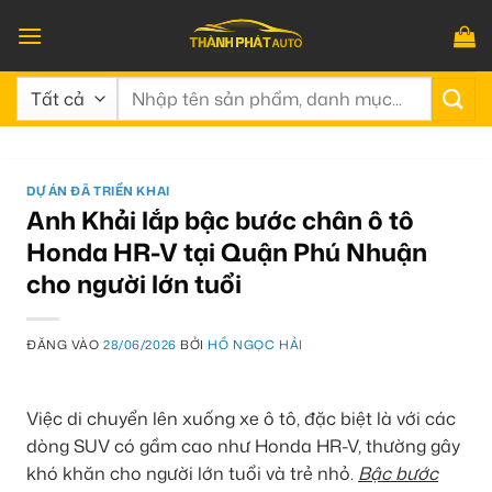
Bỏ
qua
nội
Tìm
dung
kiếm:
DỰ ÁN ĐÃ TRIỂN KHAI
Anh Khải lắp bậc bước chân ô tô
Honda HR-V tại Quận Phú Nhuận
cho người lớn tuổi
ĐĂNG VÀO
28/06/2026
BỞI
HỒ NGỌC HẢI
Việc di chuyển lên xuống xe ô tô, đặc biệt là với các
dòng SUV có gầm cao như Honda HR-V, thường gây
khó khăn cho người lớn tuổi và trẻ nhỏ.
Bậc bước