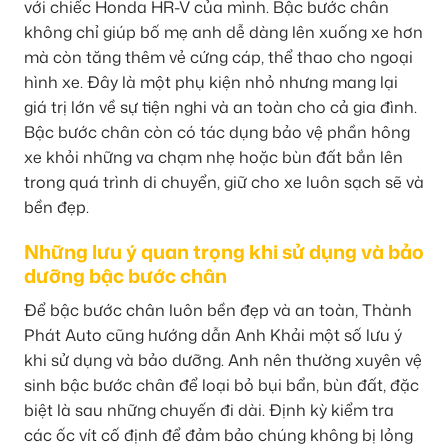
với chiếc Honda HR-V của mình. Bậc bước chân
không chỉ giúp bố mẹ anh dễ dàng lên xuống xe hơn
mà còn tăng thêm vẻ cứng cáp, thể thao cho ngoại
hình xe. Đây là một phụ kiện nhỏ nhưng mang lại
giá trị lớn về sự tiện nghi và an toàn cho cả gia đình.
Bậc bước chân còn có tác dụng bảo vệ phần hông
xe khỏi những va chạm nhẹ hoặc bùn đất bắn lên
trong quá trình di chuyển, giữ cho xe luôn sạch sẽ và
bền đẹp.
Những lưu ý quan trọng khi sử dụng và bảo
dưỡng bậc bước chân
Để bậc bước chân luôn bền đẹp và an toàn, Thành
Phát Auto cũng hướng dẫn Anh Khải một số lưu ý
khi sử dụng và bảo dưỡng. Anh nên thường xuyên vệ
sinh bậc bước chân để loại bỏ bụi bẩn, bùn đất, đặc
biệt là sau những chuyến đi dài. Định kỳ kiểm tra
các ốc vít cố định để đảm bảo chúng không bị lỏng