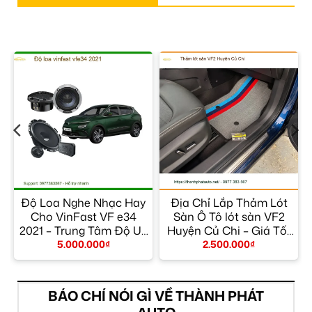
Độ Loa Nghe Nhạc Hay
Địa Chỉ Lắp Thảm Lót
g
Cho VinFast VF e34
Sàn Ô Tô lót sàn VF2
2021 – Trung Tâm Độ Uy
Huyện Củ Chi – Giá Tốt
Tín TPHCM
TPHCM
5.000.000
₫
2.500.000
₫
BÁO CHÍ NÓI GÌ VỀ THÀNH PHÁT