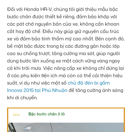
Đối với Honda HR-V, chúng tôi giới thiệu mẫu bậc
bước chân được thiết kế riêng, đảm bảo khớp với
các pát chờ nguyên bản của xe, không cần khoan
cắt hay độ chế. Điều này giúp giữ nguyên cấu trúc
xe và đảm bảo tính thẩm mỹ cao nhất. Bên cạnh đó,
bề mặt bậc được trang bị các đường gân hoặc lớp
cao su chống trượt, tăng cường ma sát, giúp người
dùng bước lên xuống xe một cách vững vàng ngay
cả khi trời mưa. Việc nâng cấp xe không chỉ dừng lại
ở các phụ kiện tiện ích mà còn có thể cải thiện hiệu
suất, ví dụ như việc một số
chủ độ đèn bi gầm
Innova 2015 tại Phú Nhuận
để tăng cường ánh sáng
khi di chuyển.