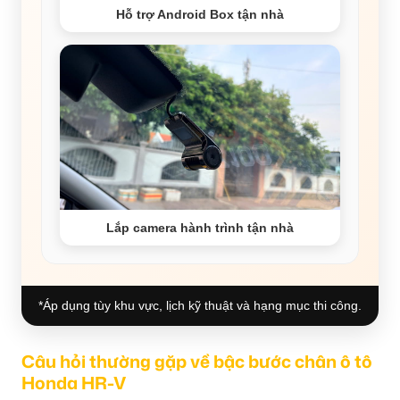
Hỗ trợ Android Box tận nhà
Lắp camera hành trình tận nhà
*Áp dụng tùy khu vực, lịch kỹ thuật và hạng mục thi công.
Câu hỏi thường gặp về bậc bước chân ô tô
Honda HR-V