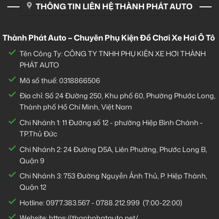
THÔNG TIN LIÊN HỆ THÀNH PHÁT AUTO
Thành Phát Auto – Chuyên Phụ Kiện Đồ Chơi Xe Hơi Ô Tô
Tên Công Ty: CÔNG TY TNHH PHỤ KIỆN XE HƠI THÀNH
PHÁT AUTO
Mã số thuế: 0318866506
Địa chỉ: Số 24 Đường 250, Khu phố 60, Phường Phước Long,
Thành phố Hồ Chí Minh, Việt Nam
Chi Nhánh 1:
11 Đường số 12 - phường Hiệp Bình Chánh -
TP.Thủ Đức
Chi Nhánh 2:
24 Đường D5A, Liên Phường, Phước Long B,
Quận 9
Chi Nhánh 3:
753 Đường Nguyễn Ảnh Thủ, P. Hiệp Thành,
Quận 12
Hotline:
0977.383.567
-
0788.212.999
(7:00-22:00)
Website:
https://thanhphatauto.net/