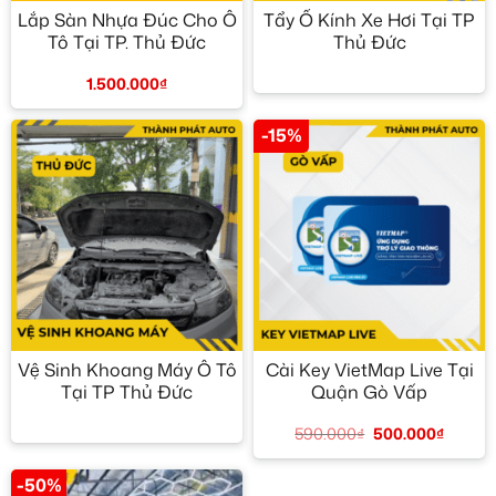
Lắp Sàn Nhựa Đúc Cho Ô
Tẩy Ố Kính Xe Hơi Tại TP
Tô Tại TP. Thủ Đức
Thủ Đức
1.500.000
₫
-15%
Vệ Sinh Khoang Máy Ô Tô
Cài Key VietMap Live Tại
Tại TP Thủ Đức
Quận Gò Vấp
590.000
₫
500.000
₫
-50%