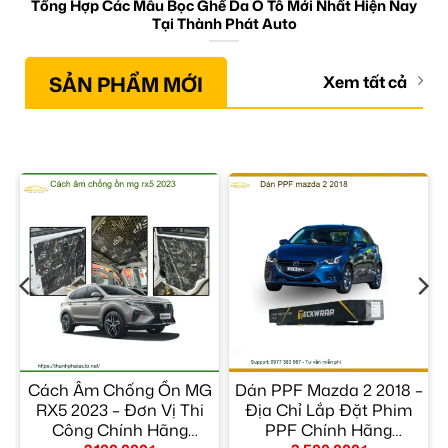
Tổng Hợp Các Mẫu Bọc Ghế Da Ô Tô Mới Nhất Hiện Nay
Tại Thành Phát Auto
SẢN PHẨM MỚI
Xem tất cả
Cách Âm Chống Ồn MG
Dán PPF Mazda 2 2018 –
RX5 2023 – Đơn Vị Thi
Địa Chỉ Lắp Đặt Phim
Công Chính Hãng
PPF Chính Hãng