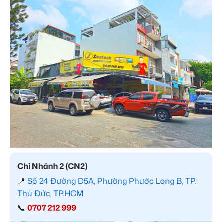
Chi Nhánh 2 (CN2)
📍
Số 24 Đường D5A, Phường Phước Long B, TP.
Thủ Đức, TP.HCM
📞
0707 212 999