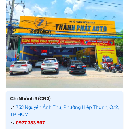
Chi Nhánh 3 (CN3)
📍
753 Nguyễn Ảnh Thủ, Phường Hiệp Thành, Q.12,
TP. HCM
📞
0977 383 567