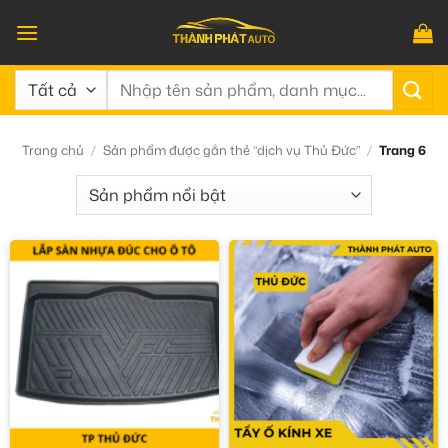
Bỏ
qua
nội
Tìm
dung
kiếm:
Trang chủ
/
Sản phẩm được gắn thẻ “dịch vụ Thủ Đức”
/
Trang 6