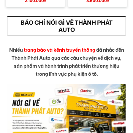
TPHCM
TPHCM
2.100.000
₫
3.500.000
₫
BÁO CHÍ NÓI GÌ VỀ THÀNH PHÁT
AUTO
Nhiều
trang báo và kênh truyền thông
đã nhắc đến
Thành Phát Auto qua các câu chuyện về dịch vụ,
sản phẩm và hành trình phát triển thương hiệu
trong lĩnh vực phụ kiện ô tô.