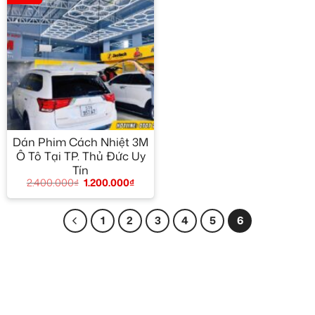
Dán Phim Cách Nhiệt 3M
Ô Tô Tại TP. Thủ Đức Uy
Tín
2.400.000
₫
1.200.000
₫
1
2
3
4
5
6