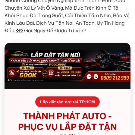
Nhanh Chóng Chuyên Nghiệp ⭐⭐⭐ Thành Phát Auto
Chuyên Xử Lý Vết Ố Vàng, Mờ Đục Trên Kính Ô Tô,
Khôi Phục Độ Trong Suốt, Cải Thiện Tầm Nhìn, Bảo Vệ
Kính Lâu Dài. Dịch Vụ Tận Nơi, An Toàn, Uy Tín Hàng
Đầu ❎❎ Gọi Ngay Để Được Tư Vấn!
Lắp đặt tận nơi tại TP.HCM
THÀNH PHÁT AUTO -
PHỤC VỤ LẮP ĐẶT TẬN