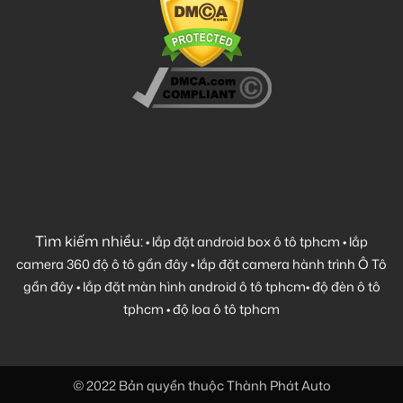
Tìm kiếm nhiều:
•
lắp đặt android box ô tô tphcm
•
lắp
camera 360 độ ô tô gần đây
•
lắp đặt camera hành trình Ô Tô
gần đây
•
lắp đặt màn hình android ô tô tphcm
•
độ đèn ô tô
tphcm
•
độ loa ô tô tphcm
© 2022 Bản quyền thuộc Thành Phát Auto