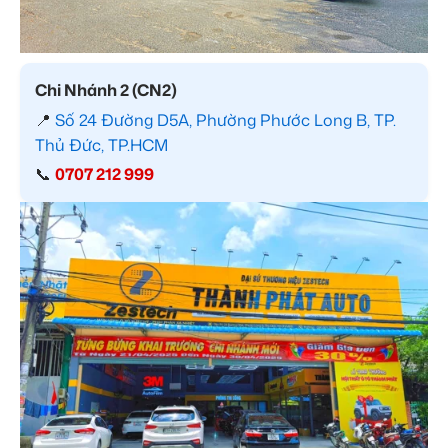
Chi Nhánh 2 (CN2)
📍
Số 24 Đường D5A, Phường Phước Long B, TP.
Thủ Đức, TP.HCM
📞
0707 212 999