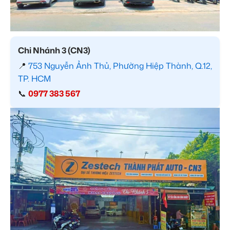
Chi Nhánh 3 (CN3)
📍
753 Nguyễn Ảnh Thủ, Phường Hiệp Thành, Q.12,
TP. HCM
📞
0977 383 567