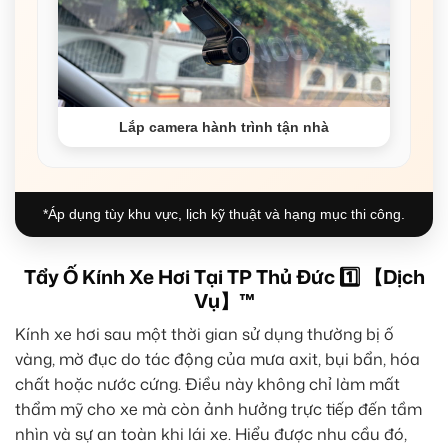
Lắp camera hành trình tận nhà
*Áp dụng tùy khu vực, lịch kỹ thuật và hạng mục thi công.
Tẩy Ố Kính Xe Hơi Tại TP Thủ Đức 1️⃣ 【Dịch
Vụ】™
Kính xe hơi sau một thời gian sử dụng thường bị ố
vàng, mờ đục do tác động của mưa axit, bụi bẩn, hóa
chất hoặc nước cứng. Điều này không chỉ làm mất
thẩm mỹ cho xe mà còn ảnh hưởng trực tiếp đến tầm
nhìn và sự an toàn khi lái xe. Hiểu được nhu cầu đó,