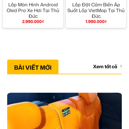
Lắp Màn Hình Android
Lắp Đặt Cảm Biến Áp
Oled Pro Xe Hơi Tại Thủ
Suất Lốp VietMap Tại Thủ
Đức
Đức
2.990.000
₫
1.990.000
₫
BÀI VIẾT MỚI
Xem tất cả