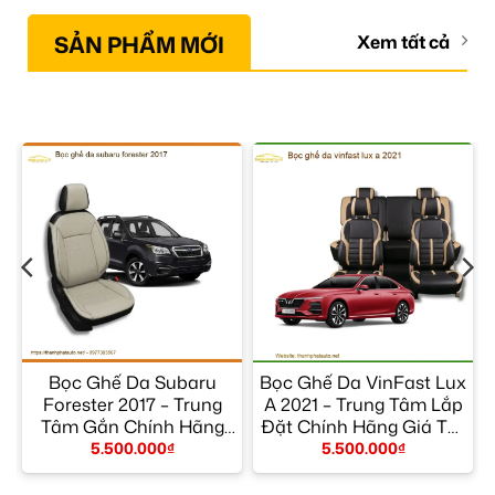
SẢN PHẨM MỚI
Xem tất cả
Bọc Ghế Da Subaru
Bọc Ghế Da VinFast Lux
–
Forester 2017 – Trung
A 2021 – Trung Tâm Lắp
Tâm Gắn Chính Hãng
Đặt Chính Hãng Giá Tốt
Giá Tốt TPHCM
TPHCM
5.500.000
₫
5.500.000
₫