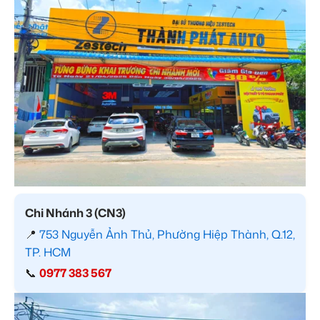
Chi Nhánh 3 (CN3)
📍
753 Nguyễn Ảnh Thủ, Phường Hiệp Thành, Q.12,
TP. HCM
📞
0977 383 567