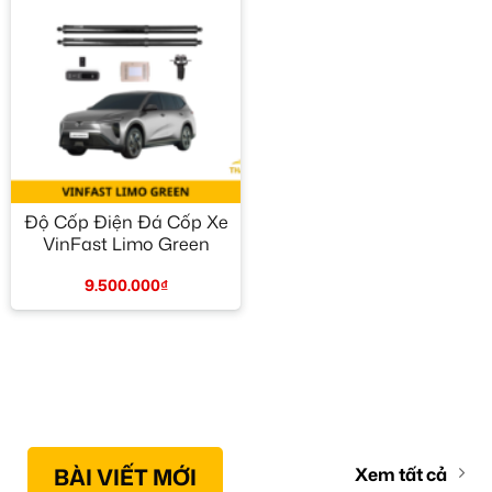
Độ Cốp Điện Đá Cốp Xe
VinFast Limo Green
9.500.000
₫
BÀI VIẾT MỚI
Xem tất cả