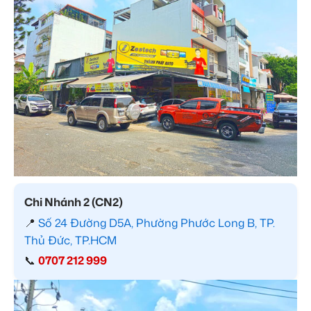
Chi Nhánh 2 (CN2)
📍
Số 24 Đường D5A, Phường Phước Long B, TP.
Thủ Đức, TP.HCM
📞
0707 212 999