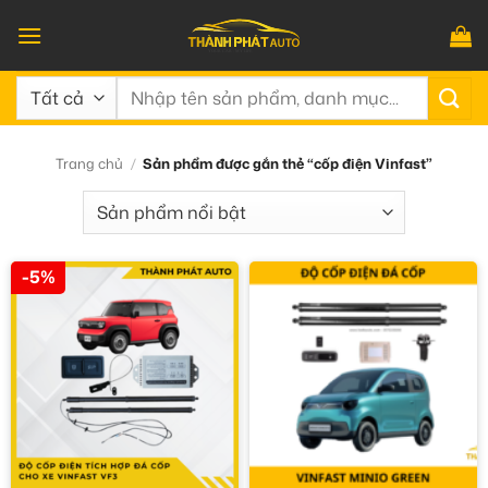
Bỏ
qua
nội
Tìm
dung
kiếm:
Trang chủ
/
Sản phẩm được gắn thẻ “cốp điện Vinfast”
-5%