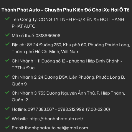
Thành Phát Auto – Chuyên Phụ Kiện Đồ Chơi Xe Hơi Ô Tô
Tên Công Ty: CÔNG TY TNHH PHỤ KIỆN XE HƠI THÀNH
PHÁT AUTO
Mã số thuế: 0318866506
Địa chỉ: Số 24 Đường 250, Khu phố 60, Phường Phước Long,
Thành phố Hồ Chí Minh, Việt Nam
Chi Nhánh 1:
11 Đường số 12 - phường Hiệp Bình Chánh -
TP.Thủ Đức
Chi Nhánh 2:
24 Đường D5A, Liên Phường, Phước Long B,
Quận 9
Chi Nhánh 3:
753 Đường Nguyễn Ảnh Thủ, P. Hiệp Thành,
Quận 12
Hotline:
0977.383.567
-
0788.212.999
(7:00-22:00)
Website:
https://thanhphatauto.net/
Email:
thanhphatauto.net@gmail.com