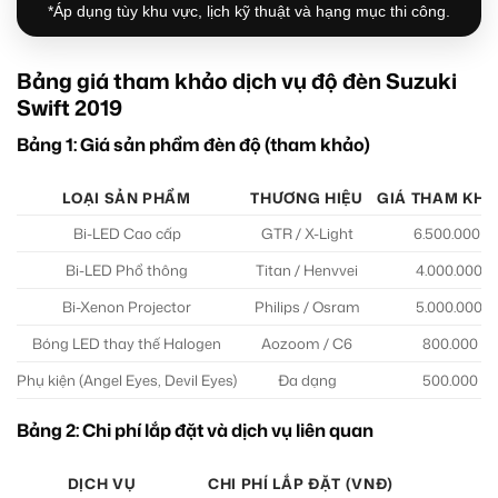
*Áp dụng tùy khu vực, lịch kỹ thuật và hạng mục thi công.
Bảng giá tham khảo dịch vụ độ đèn Suzuki
Swift 2019
Bảng 1: Giá sản phẩm đèn độ (tham khảo)
LOẠI SẢN PHẨM
THƯƠNG HIỆU
GIÁ THAM KHẢ
Bi-LED Cao cấp
GTR / X-Light
6.500.000 – 
Bi-LED Phổ thông
Titan / Henvvei
4.000.000 –
Bi-Xenon Projector
Philips / Osram
5.000.000 –
Bóng LED thay thế Halogen
Aozoom / C6
800.000 – 
Phụ kiện (Angel Eyes, Devil Eyes)
Đa dạng
500.000 – 
Bảng 2: Chi phí lắp đặt và dịch vụ liên quan
DỊCH VỤ
CHI PHÍ LẮP ĐẶT (VNĐ)