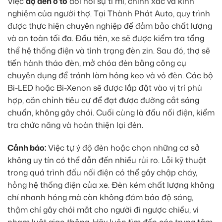
Việc
độ đèn ô tô
đòi hỏi sự tỉ mỉ, chính xác và kinh
nghiệm của người thợ. Tại Thành Phát Auto, quy trình
được thực hiện chuyên nghiệp để đảm bảo chất lượng
và an toàn tối đa. Đầu tiên, xe sẽ được kiểm tra tổng
thể hệ thống điện và tình trạng đèn zin. Sau đó, thợ sẽ
tiến hành tháo đèn, mở chóa đèn bằng công cụ
chuyên dụng để tránh làm hỏng keo và vỏ đèn. Các bộ
Bi-LED hoặc Bi-Xenon sẽ được lắp đặt vào vị trí phù
hợp, căn chỉnh tiêu cự để đạt được đường cắt sáng
chuẩn, không gây chói. Cuối cùng là đấu nối điện, kiểm
tra chức năng và hoàn thiện lại đèn.
Cảnh báo:
Việc tự ý độ đèn hoặc chọn những cơ sở
không uy tín có thể dẫn đến nhiều rủi ro. Lỗi kỹ thuật
trong quá trình đấu nối điện có thể gây chập cháy,
hỏng hệ thống điện của xe. Đèn kém chất lượng không
chỉ nhanh hỏng mà còn không đảm bảo độ sáng,
thậm chí gây chói mắt cho người đi ngược chiều, vi
phạm luật giao thông. Hãy luôn tìm đến các trung tâm