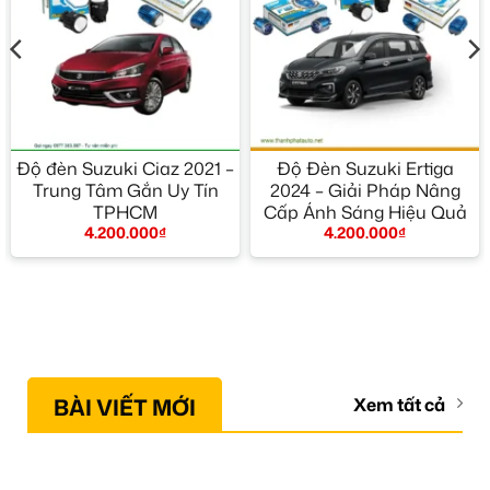
Độ đèn Suzuki Ciaz 2021 –
Độ Đèn Suzuki Ertiga
Trung Tâm Gắn Uy Tín
2024 – Giải Pháp Nâng
TPHCM
Cấp Ánh Sáng Hiệu Quả
4.200.000
₫
4.200.000
₫
BÀI VIẾT MỚI
Xem tất cả