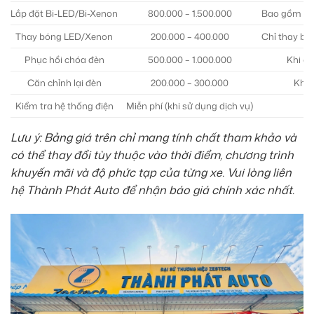
Lắp đặt Bi-LED/Bi-Xenon
800.000 – 1.500.000
Bao gồm côn
Thay bóng LED/Xenon
200.000 – 400.000
Chỉ thay bó
Phục hồi chóa đèn
500.000 – 1.000.000
Khi ch
Căn chỉnh lại đèn
200.000 – 300.000
Khi đ
Kiểm tra hệ thống điện
Miễn phí (khi sử dụng dịch vụ)
Lưu ý: Bảng giá trên chỉ mang tính chất tham khảo và
có thể thay đổi tùy thuộc vào thời điểm, chương trình
khuyến mãi và độ phức tạp của từng xe. Vui lòng liên
hệ Thành Phát Auto để nhận báo giá chính xác nhất.