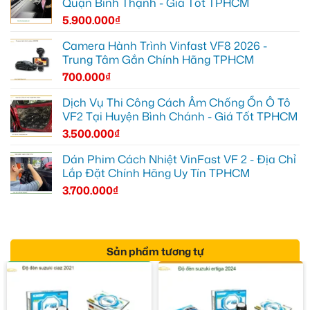
Quận Bình Thạnh - Giá Tốt TPHCM
5.900.000
₫
Camera Hành Trình Vinfast VF8 2026 -
Trung Tâm Gắn Chính Hãng TPHCM
700.000
₫
Dịch Vụ Thi Công Cách Âm Chống Ồn Ô Tô
VF2 Tại Huyện Bình Chánh - Giá Tốt TPHCM
3.500.000
₫
Dán Phim Cách Nhiệt VinFast VF 2 - Địa Chỉ
Lắp Đặt Chính Hãng Uy Tín TPHCM
3.700.000
₫
Sản phẩm tương tự