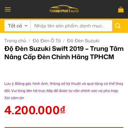
Bỏ
qua
nội
Tìm
dung
kiếm:
Trang chủ
/
Độ Đèn Ô Tô
/
Độ Đèn Suzuki
Độ Đèn Suzuki Swift 2019 – Trung Tâm
Nâng Cấp Đèn Chính Hãng TPHCM
Lưu ý: Bảng giá, hình ảnh, thông số kỹ thuật và quà tặng có thể thay
đổi. Vui lòng liên hệ trực tiếp để được tư vấn chính xác và phù hợp.
Xin cảm ơn
4.200.000
₫