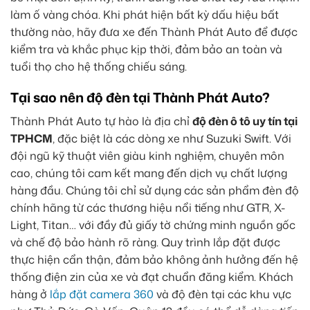
làm ố vàng chóa. Khi phát hiện bất kỳ dấu hiệu bất
thường nào, hãy đưa xe đến Thành Phát Auto để được
kiểm tra và khắc phục kịp thời, đảm bảo an toàn và
tuổi thọ cho hệ thống chiếu sáng.
Tại sao nên độ đèn tại Thành Phát Auto?
Thành Phát Auto tự hào là địa chỉ
độ đèn ô tô uy tín tại
TPHCM
, đặc biệt là các dòng xe như Suzuki Swift. Với
đội ngũ kỹ thuật viên giàu kinh nghiệm, chuyên môn
cao, chúng tôi cam kết mang đến dịch vụ chất lượng
hàng đầu. Chúng tôi chỉ sử dụng các sản phẩm đèn độ
chính hãng từ các thương hiệu nổi tiếng như GTR, X-
Light, Titan… với đầy đủ giấy tờ chứng minh nguồn gốc
và chế độ bảo hành rõ ràng. Quy trình lắp đặt được
thực hiện cẩn thận, đảm bảo không ảnh hưởng đến hệ
thống điện zin của xe và đạt chuẩn đăng kiểm. Khách
hàng ở
lắp đặt camera 360
và độ đèn tại các khu vực