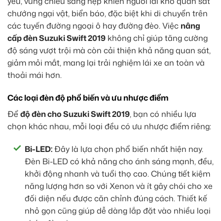
yếu, vùng chiếu sáng hẹp khiến người lái khó quan sát
chướng ngại vật, biển báo, đặc biệt khi di chuyển trên
các tuyến đường ngoại ô hay đường đèo. Việc
nâng
cấp đèn Suzuki Swift 2019
không chỉ giúp tăng cường
độ sáng vượt trội mà còn cải thiện khả năng quan sát,
giảm mỏi mắt, mang lại trải nghiệm lái xe an toàn và
thoải mái hơn.
Các loại đèn độ phổ biến và ưu nhược điểm
Để
độ đèn cho Suzuki Swift 2019
, bạn có nhiều lựa
chọn khác nhau, mỗi loại đều có ưu nhược điểm riêng:
Bi-LED:
Đây là lựa chọn phổ biến nhất hiện nay.
Đèn Bi-LED có khả năng cho ánh sáng mạnh, đều,
khởi động nhanh và tuổi thọ cao. Chúng tiết kiệm
năng lượng hơn so với Xenon và ít gây chói cho xe
đối diện nếu được căn chỉnh đúng cách. Thiết kế
nhỏ gọn cũng giúp dễ dàng lắp đặt vào nhiều loại