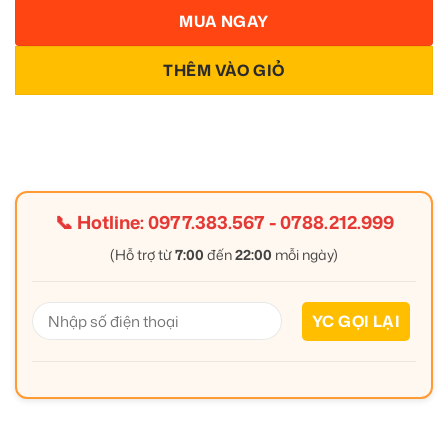
MUA NGAY
THÊM VÀO GIỎ
📞 Hotline:
0977.383.567
-
0788.212.999
(Hỗ trợ từ
7:00
đến
22:00
mỗi ngày)