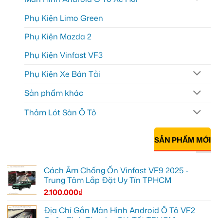
Phụ Kiện Limo Green
Phụ Kiện Mazda 2
Phụ Kiện Vinfast VF3
Phụ Kiện Xe Bán Tải
Sản phẩm khác
Thảm Lót Sàn Ô Tô
SẢN PHẨM MỚI
Cách Âm Chống Ồn Vinfast VF9 2025 -
Trung Tâm Lắp Đặt Uy Tín TPHCM
2.100.000
₫
Địa Chỉ Gắn Màn Hình Android Ô Tô VF2