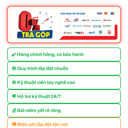
✔️ Hàng chính hãng, có bảo hành
🛠 Quy trình lắp đặt chuẩn
🛠 Kỹ thuật viên tay nghề cao
💬 Hỗ trợ kỹ thuật 24/7
💰 Giá niêm yết rõ ràng
🚚 Miễn phí lắp đặt tận nơi