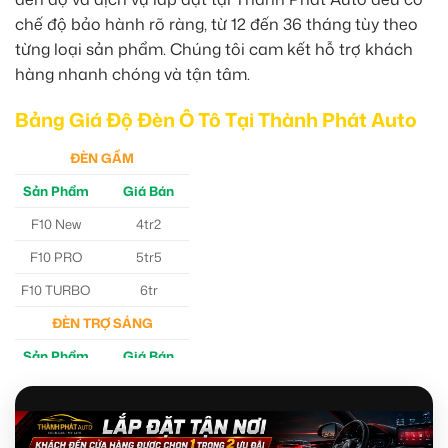
chế độ bảo hành rõ ràng, từ 12 đến 36 tháng tùy theo
từng loại sản phẩm. Chúng tôi cam kết hỗ trợ khách
hàng nhanh chóng và tận tâm.
Bảng Giá Độ Đèn Ô Tô Tại Thành Phát Auto
ĐÈN GẦM
Sản Phẩm
Giá Bán
F10 New
4tr2
F10 PRO
5tr5
F10 TURBO
6tr
ĐÈN TRỢ SÁNG
Sản Phẩm
Giá Bán
M30 Ultra
4tr5
Aozoom EX3
5tr