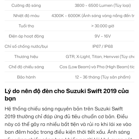
Cường độ sáng
3800 – 6500 Lumen (Tùy loại)
Nhiệt độ màu
4300K – 6000K (Ánh sáng vàng nắng đến trắn
Tuổi thọ
> 30.000 giờ
Điện áp hoạt động
9V – 16V
Chỉ số chống nước/bụi
IP67 / IP68
Thương hiệu
GTR, X-Light, Titan, Henvvei (Tùy chọn
Chế độ chiếu sáng
Cos (Low Beam) và Pha (High Beam) tích
Bảo hành
12 – 36 tháng (Tùy sản phẩm)
Lý do nên độ đèn cho Suzuki Swift 2019 của
bạn
Hệ thống chiếu sáng nguyên bản trên Suzuki Swift
2019 thường chỉ đáp ứng đủ tiêu chuẩn cơ bản. Điều
này có thể gây ra nhiều bất tiện và rủi ro khi lái xe vào
ban đêm hoặc trong điều kiện thời tiết xấu. Ánh sáng