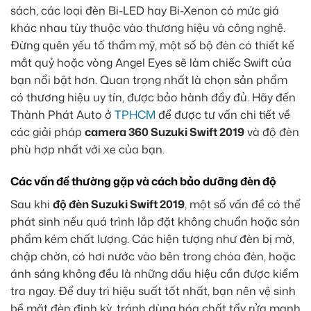
sách, các loại đèn Bi-LED hay Bi-Xenon có mức giá
khác nhau tùy thuộc vào thương hiệu và công nghệ.
Đừng quên yếu tố thẩm mỹ, một số bộ đèn có thiết kế
mắt quỷ hoặc vòng Angel Eyes sẽ làm chiếc Swift của
bạn nổi bật hơn. Quan trọng nhất là chọn sản phẩm
có thương hiệu uy tín, được bảo hành đầy đủ. Hãy đến
Thành Phát Auto ở
TPHCM
để được tư vấn chi tiết về
các giải pháp
camera 360 Suzuki Swift 2019
và độ đèn
phù hợp nhất với xe của bạn.
Các vấn đề thường gặp và cách bảo dưỡng đèn độ
Sau khi
độ đèn Suzuki Swift 2019
, một số vấn đề có thể
phát sinh nếu quá trình lắp đặt không chuẩn hoặc sản
phẩm kém chất lượng. Các hiện tượng như đèn bị mờ,
chập chờn, có hơi nước vào bên trong chóa đèn, hoặc
ánh sáng không đều là những dấu hiệu cần được kiểm
tra ngay. Để duy trì hiệu suất tốt nhất, bạn nên vệ sinh
bề mặt đèn định kỳ, tránh dùng hóa chất tẩy rửa mạnh