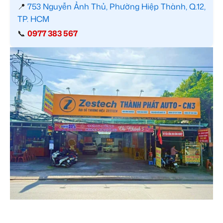
📍
753 Nguyễn Ảnh Thủ, Phường Hiệp Thành, Q.12,
TP. HCM
📞
0977 383 567