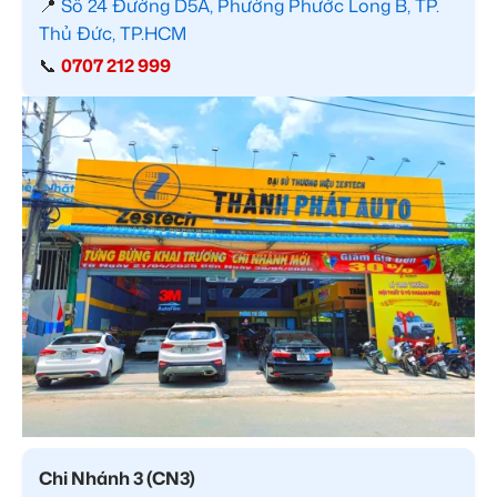
📍
Số 24 Đường D5A, Phường Phước Long B, TP.
Thủ Đức, TP.HCM
📞
0707 212 999
Chi Nhánh 3 (CN3)