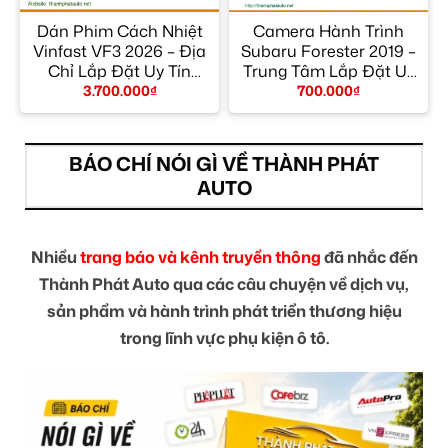
Dán Phim Cách Nhiệt
Camera Hành Trình
Vinfast VF3 2026 – Địa
Subaru Forester 2019 –
Chỉ Lắp Đặt Uy Tín
Trung Tâm Lắp Đặt Uy
TPHCM
Tín TPHCM
3.700.000
₫
700.000
₫
BÁO CHÍ NÓI GÌ VỀ THÀNH PHÁT
AUTO
Nhiều
trang báo và kênh truyền thông
đã nhắc đến
Thành Phát Auto qua các câu chuyện về dịch vụ,
sản phẩm và hành trình phát triển thương hiệu
trong lĩnh vực phụ kiện ô tô.