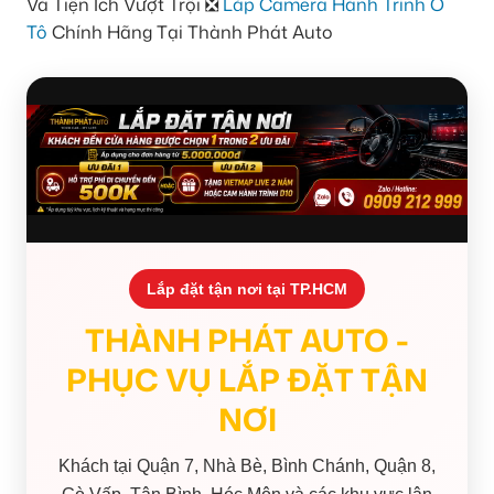
Và Tiện Ích Vượt Trội ❎
Lắp Camera Hành Trình Ô
Tô
Chính Hãng Tại Thành Phát Auto
Lắp đặt tận nơi tại TP.HCM
THÀNH PHÁT AUTO -
PHỤC VỤ LẮP ĐẶT TẬN
NƠI
Khách tại Quận 7, Nhà Bè, Bình Chánh, Quận 8,