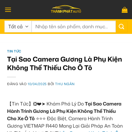
Bỏ
qua
nội
Tìm
dung
kiếm:
TIN TỨC
Tại Sao Camera Gương Là Phụ Kiện
Không Thể Thiếu Cho Ô Tô
ĐĂNG VÀO
10/04/2025
BỞI
THU NGÂN
【Tin Tức】❎❤️➤ Khám Phá Lý Do
Tại Sao Camera
Hành Trình Gương Là Phụ Kiện Không Thể Thiếu
Cho Xe Ô Tô
⭐⭐⭐ Đặc Biệt, Camera Hành Trình
Gương VIETMAP R440 Mang Lại Giải Pháp An Toàn