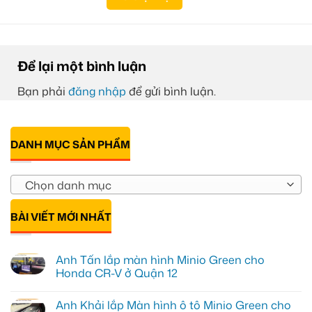
Để lại một bình luận
Bạn phải
đăng nhập
để gửi bình luận.
DANH MỤC SẢN PHẨM
Chọn danh mục
BÀI VIẾT MỚI NHẤT
Anh Tấn lắp màn hình Minio Green cho
Honda CR-V ở Quận 12
Không
có
Anh Khải lắp Màn hình ô tô Minio Green cho
bình