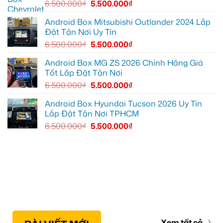
6.500.000
₫
5.500.000
₫
để
ghi
lại
Android Box Mitsubishi Outlander 2024 Lắp
mọi
Đặt Tận Nơi Uy Tín
cung
đường
6.500.000
₫
5.500.000
₫
Android Box MG ZS 2026 Chính Hãng Giá
Tốt Lắp Đặt Tận Nơi
6.500.000
₫
5.500.000
₫
Android Box Hyundai Tucson 2026 Uy Tín
Lắp Đặt Tận Nơi TPHCM
6.500.000
₫
5.500.000
₫
Xem tất cả