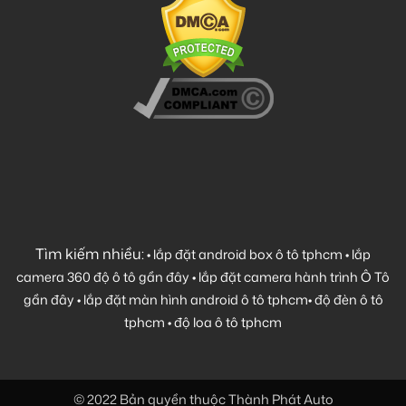
Tìm kiếm nhiều:
•
lắp đặt android box ô tô tphcm
•
lắp
camera 360 độ ô tô gần đây
•
lắp đặt camera hành trình Ô Tô
gần đây
•
lắp đặt màn hình android ô tô tphcm
•
độ đèn ô tô
tphcm
•
độ loa ô tô tphcm
© 2022 Bản quyền thuộc Thành Phát Auto