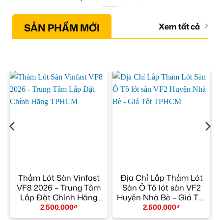
SẢN PHẨM MỚI
Xem tất cả
Thảm Lót Sàn Vinfast
Địa Chỉ Lắp Thảm Lót
VF8 2026 – Trung Tâm
Sàn Ô Tô lót sàn VF2
Lắp Đặt Chính Hãng
Huyện Nhà Bè – Giá Tốt
TPHCM
TPHCM
2.500.000
₫
2.500.000
₫