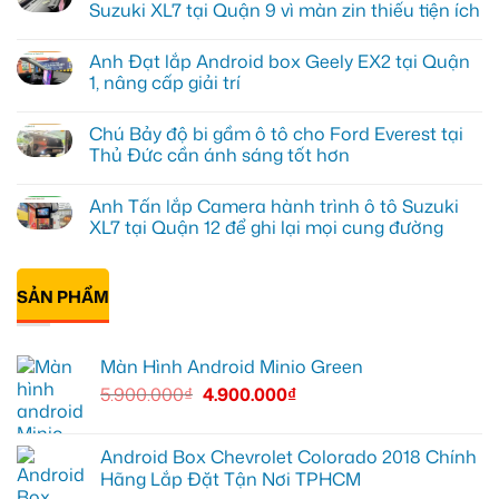
luận
Suzuki XL7 tại Quận 9 vì màn zin thiếu tiện ích
ở
Anh
Không
Tấn
có
Anh Đạt lắp Android box Geely EX2 tại Quận
lắp
bình
màn
luận
1, nâng cấp giải trí
hình
ở
Minio
Anh
Không
Green
Khải
có
Chú Bảy độ bi gầm ô tô cho Ford Everest tại
cho
lắp
bình
Honda
Màn
luận
Thủ Đức cần ánh sáng tốt hơn
CR-
hình
ở
V
ô
Anh
Không
ở
tô
Đạt
có
Anh Tấn lắp Camera hành trình ô tô Suzuki
Quận
Minio
lắp
bình
12
Green
Android
luận
XL7 tại Quận 12 để ghi lại mọi cung đường
cho
box
ở
Suzuki
Geely
Chú
Không
XL7
EX2
Bảy
có
tại
tại
độ
bình
Quận
Quận
bi
SẢN PHẨM
luận
9
1,
gầm
ở
vì
nâng
ô
Anh
màn
cấp
tô
Tấn
zin
giải
cho
lắp
Màn Hình Android Minio Green
thiếu
trí
Ford
Camera
tiện
Everest
hành
5.900.000
₫
4.900.000
₫
ích
tại
trình
Thủ
ô
Đức
tô
cần
Suzuki
ánh
XL7
Android Box Chevrolet Colorado 2018 Chính
sáng
tại
Hãng Lắp Đặt Tận Nơi TPHCM
tốt
Quận
hơn
12