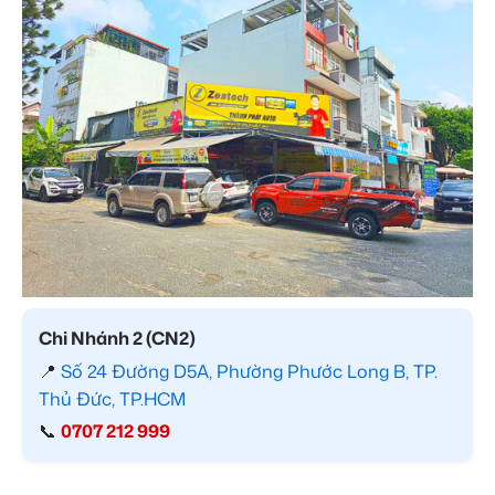
Chi Nhánh 2 (CN2)
📍
Số 24 Đường D5A, Phường Phước Long B, TP.
Thủ Đức, TP.HCM
📞
0707 212 999