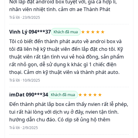
Nơi lắp đặt android box tuyệt vời, giá cả hợp lí,
nhân viên nhiệt tình. cảm ơn ae Thành Phát
Trả lời · 23/9/2025
Vinh Lý 094***37
★★★★★
Khách đã mua
Tôi có biết đến thành phát auto về androi box và
tôi đã liên hệ kỹ thuật viên đến lắp đặt cho tôi. Kỹ
thuật viên rất tận tình vui vẻ hoà đồng, sản phẩm
rất nhỏ gọn, dễ sử dụng k khác gì 1 chiếc điện
thoại. Cảm ơn kỹ thuật viên và thành phát auto.
Trả lời · 10/9/2025
imDat 090***34
★★★★★
Khách đã mua
Đến thành phát lắp box cảm thấy nvien rất lễ phép,
tui rất hài lòng với dịch vụ ở đây, nvien tận tình.
hướng dẫn chu đáo. Có dịp sẽ ủng hộ thêm
Trả lời · 2/9/2025