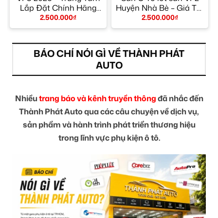
Lắp Đặt Chính Hãng
Huyện Nhà Bè – Giá Tốt
TPHCM
TPHCM
2.500.000
₫
2.500.000
₫
BÁO CHÍ NÓI GÌ VỀ THÀNH PHÁT
AUTO
Nhiều
trang báo và kênh truyền thông
đã nhắc đến
Thành Phát Auto qua các câu chuyện về dịch vụ,
sản phẩm và hành trình phát triển thương hiệu
trong lĩnh vực phụ kiện ô tô.