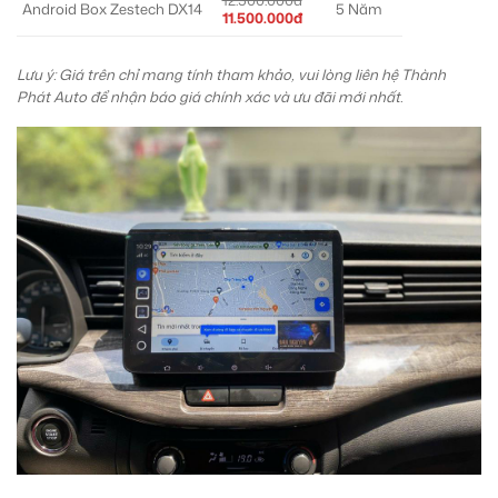
Android Box Zestech DX14
5 Năm
11.500.000đ
Lưu ý: Giá trên chỉ mang tính tham khảo, vui lòng liên hệ Thành
Phát Auto để nhận báo giá chính xác và ưu đãi mới nhất.