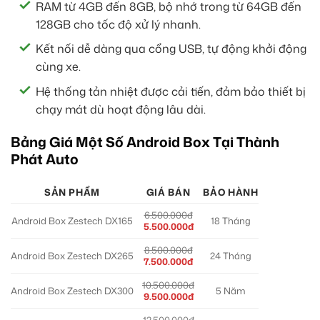
RAM từ 4GB đến 8GB, bộ nhớ trong từ 64GB đến
128GB cho tốc độ xử lý nhanh.
Kết nối dễ dàng qua cổng USB, tự động khởi động
cùng xe.
Hệ thống tản nhiệt được cải tiến, đảm bảo thiết bị
chạy mát dù hoạt động lâu dài.
Bảng Giá Một Số Android Box Tại Thành
Phát Auto
SẢN PHẨM
GIÁ BÁN
BẢO HÀNH
6.500.000đ
Android Box Zestech DX165
18 Tháng
5.500.000đ
8.500.000đ
Android Box Zestech DX265
24 Tháng
7.500.000đ
10.500.000đ
Android Box Zestech DX300
5 Năm
9.500.000đ
12.500.000đ