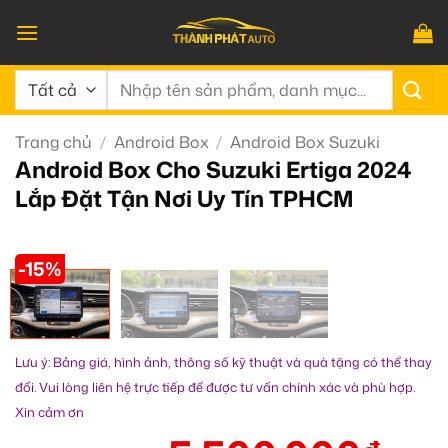
Bỏ
qua
nội
Tìm
dung
kiếm:
Trang chủ
/
Android Box
/
Android Box Suzuki
Android Box Cho Suzuki Ertiga 2024
Lắp Đặt Tận Nơi Uy Tín TPHCM
-15%
Lưu ý: Bảng giá, hình ảnh, thông số kỹ thuật và quà tặng có thể thay
đổi. Vui lòng liên hệ trực tiếp để được tư vấn chính xác và phù hợp.
Xin cảm ơn