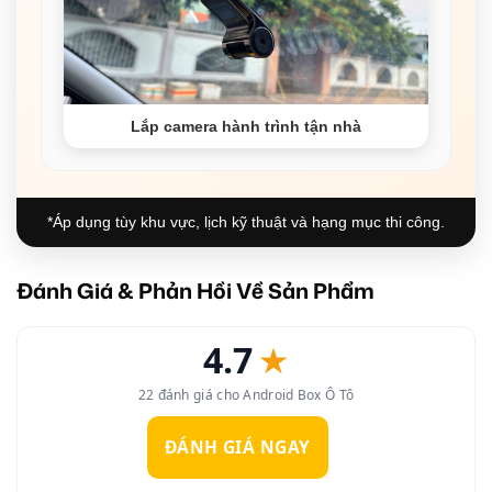
Lắp camera hành trình tận nhà
*Áp dụng tùy khu vực, lịch kỹ thuật và hạng mục thi công.
Đánh Giá & Phản Hồi Về Sản Phẩm
4.7
★
22 đánh giá cho Android Box Ô Tô
ĐÁNH GIÁ NGAY