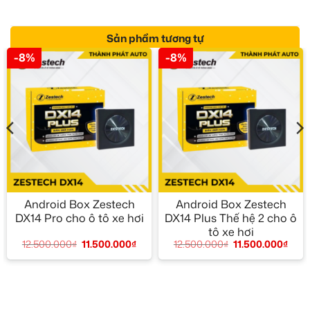
Sản phẩm tương tự
-8%
-8%
Android Box Zestech
Android Box Zestech
DX14 Pro cho ô tô xe hơi
DX14 Plus Thế hệ 2 cho ô
tô xe hơi
12.500.000
₫
11.500.000
₫
12.500.000
₫
11.500.000
₫