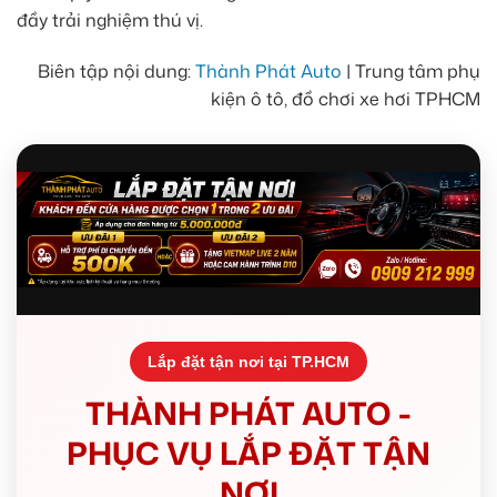
đầy trải nghiệm thú vị.
Biên tập nội dung:
Thành Phát Auto
| Trung tâm phụ
kiện ô tô, đồ chơi xe hơi TPHCM
Lắp đặt tận nơi tại TP.HCM
THÀNH PHÁT AUTO -
PHỤC VỤ LẮP ĐẶT TẬN
NƠI