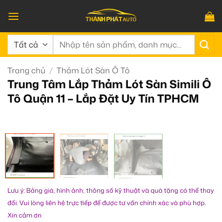
Bỏ
qua
nội
Tìm
dung
kiếm:
Trang chủ
/
Thảm Lót Sàn Ô Tô
Trung Tâm Lắp Thảm Lót Sàn Simili Ô
Tô Quận 11 – Lắp Đặt Uy Tín TPHCM
Lưu ý: Bảng giá, hình ảnh, thông số kỹ thuật và quà tặng có thể thay
đổi. Vui lòng liên hệ trực tiếp để được tư vấn chính xác và phù hợp.
Xin cảm ơn