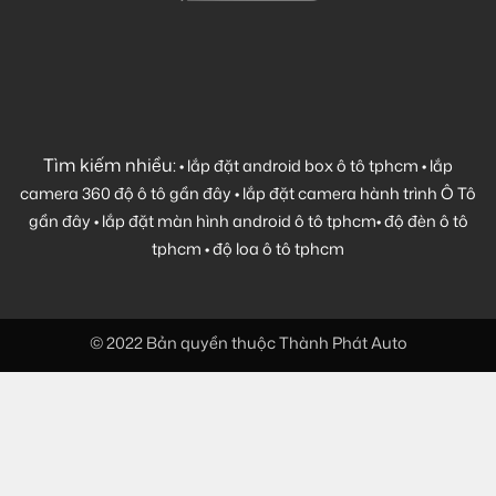
Tìm kiếm nhiều:
•
lắp đặt android box ô tô tphcm
•
lắp
camera 360 độ ô tô gần đây
•
lắp đặt camera hành trình Ô Tô
gần đây
•
lắp đặt màn hình android ô tô tphcm
•
độ đèn ô tô
tphcm
•
độ loa ô tô tphcm
© 2022 Bản quyền thuộc Thành Phát Auto