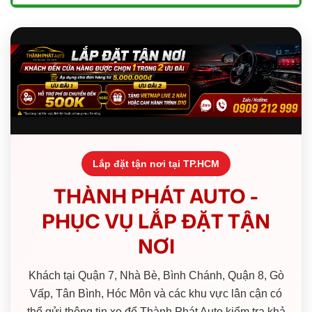
Lắp đặt tận nơi tại TP.HCM
THÀNH PHÁT AUTO -
PHỤC VỤ LẮP ĐẶT TẬN
NƠI
Khách tại Quận 7, Nhà Bè, Bình Chánh, Quận 8, Gò
Vấp, Tân Bình, Hóc Môn và các khu vực lân cận có
thể gửi thông tin xe để Thành Phát Auto kiểm tra khả