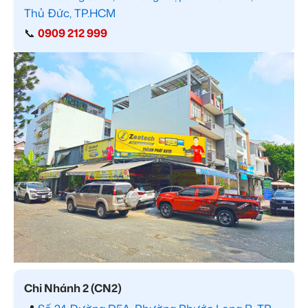
Thủ Đức, TP.HCM
📞
0909 212 999
Chi Nhánh 2 (CN2)