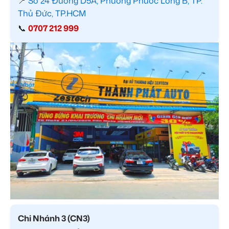
📍
Số 24 Đường D5A, Phường Phước Long B, TP.
Thủ Đức, TP.HCM
📞
0707 212 999
Chi Nhánh 3 (CN3)