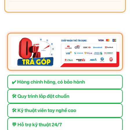
✔️ Hàng chính hãng, có bảo hành
🛠 Quy trình lắp đặt chuẩn
🛠 Kỹ thuật viên tay nghề cao
💬 Hỗ trợ kỹ thuật 24/7