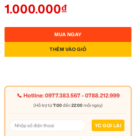
1.000.000
₫
MUA NGAY
THÊM VÀO GIỎ
📞 Hotline:
0977.383.567
-
0788.212.999
(Hỗ trợ từ
7:00
đến
22:00
mỗi ngày)