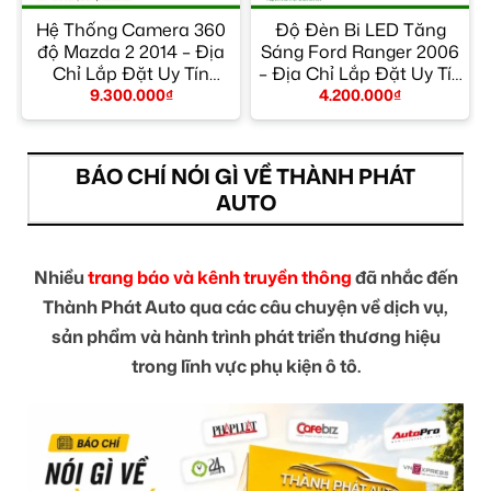
Hệ Thống Camera 360
Độ Đèn Bi LED Tăng
ỉ
độ Mazda 2 2014 – Địa
Sáng Ford Ranger 2006
Chỉ Lắp Đặt Uy Tín
– Địa Chỉ Lắp Đặt Uy Tín
TPHCM
TPHCM
9.300.000
₫
4.200.000
₫
BÁO CHÍ NÓI GÌ VỀ THÀNH PHÁT
AUTO
Nhiều
trang báo và kênh truyền thông
đã nhắc đến
Thành Phát Auto qua các câu chuyện về dịch vụ,
sản phẩm và hành trình phát triển thương hiệu
trong lĩnh vực phụ kiện ô tô.