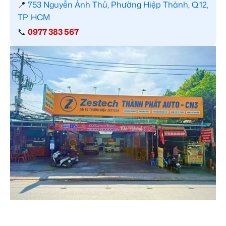
📍
753 Nguyễn Ảnh Thủ, Phường Hiệp Thành, Q.12,
TP. HCM
📞
0977 383 567