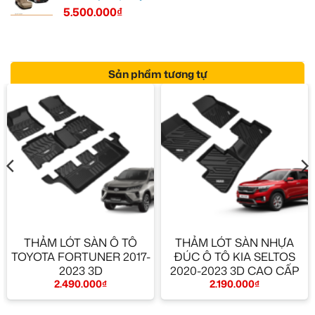
5.500.000
₫
Sản phẩm tương tự
THẢM LÓT SÀN Ô TÔ
THẢM LÓT SÀN NHỰA
TOYOTA FORTUNER 2017-
ĐÚC Ô TÔ KIA SELTOS
2023 3D
2020-2023 3D CAO CẤP
2.490.000
₫
2.190.000
₫