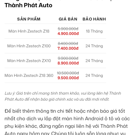
Thành Phát Auto
SẢN PHẨM
GIÁ BÁN
BẢO HÀNH
5.900.000đ
Màn Hình Zestech Z18
18 Tháng
4.900.000đ
8.400.000đ
Màn Hình Zestech Z100
24 Tháng
7.400.000đ
9.900.000đ
Màn Hình Zestech ZX10
24 Tháng
8.900.000đ
10.500.000đ
Màn Hình Zestech Z18 360
24 Tháng
9.500.000đ
Lưu ý: Giá trên chỉ mang tính tham khảo, vui lòng liên hệ Thành
Phát Auto để nhận báo giá chính xác và ưu đãi mới nhất.
Để biết thêm thông tin chi tiết hoặc nhận báo giá tốt
nhất cho dịch vụ lắp đặt màn hình Android ô tô và các
phụ kiện khác, đừng ngần ngại liên hệ với Thành Phát
Auto ngay hôm nay. Chúng tôi luôn sẵn lòng phục vụ