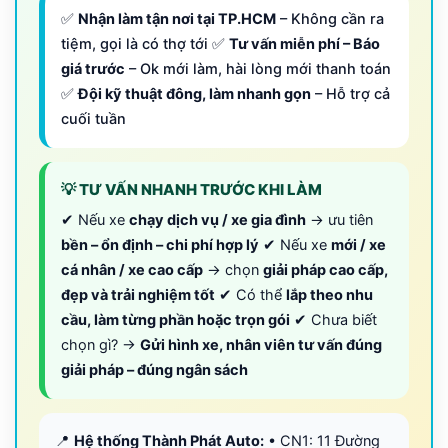
✅
Nhận làm tận nơi tại TP.HCM
– Không cần ra
tiệm, gọi là có thợ tới ✅
Tư vấn miễn phí – Báo
giá trước
– Ok mới làm, hài lòng mới thanh toán
✅
Đội kỹ thuật đông, làm nhanh gọn
– Hỗ trợ cả
cuối tuần
💡 TƯ VẤN NHANH TRƯỚC KHI LÀM
✔ Nếu xe
chạy dịch vụ / xe gia đình
→ ưu tiên
bền – ổn định – chi phí hợp lý
✔ Nếu xe
mới / xe
cá nhân / xe cao cấp
→ chọn
giải pháp cao cấp,
đẹp và trải nghiệm tốt
✔ Có thể
lắp theo nhu
cầu, làm từng phần hoặc trọn gói
✔ Chưa biết
chọn gì? →
Gửi hình xe, nhân viên tư vấn đúng
giải pháp – đúng ngân sách
📍
Hệ thống Thành Phát Auto:
• CN1: 11 Đường