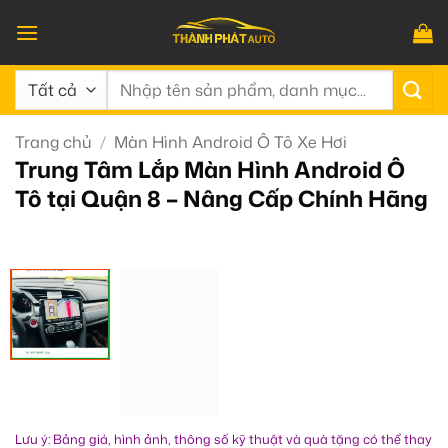
Bỏ
qua
nội
Tìm
dung
kiếm:
Trang chủ
/
Màn Hình Android Ô Tô Xe Hơi
Trung Tâm Lắp Màn Hình Android Ô
Tô tại Quận 8 – Nâng Cấp Chính Hãng
Lưu ý: Bảng giá, hình ảnh, thông số kỹ thuật và quà tặng có thể thay