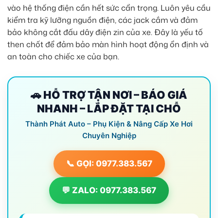
vào hệ thống điện cần hết sức cẩn trọng. Luôn yêu cầu
kiểm tra kỹ lưỡng nguồn điện, các jack cắm và đảm
bảo không cắt đấu dây điện zin của xe. Đây là yếu tố
then chốt để đảm bảo màn hình hoạt động ổn định và
an toàn cho chiếc xe của bạn.
🚗 HỖ TRỢ TẬN NƠI – BÁO GIÁ
NHANH – LẮP ĐẶT TẠI CHỖ
Thành Phát Auto – Phụ Kiện & Nâng Cấp Xe Hơi
Chuyên Nghiệp
📞 GỌI: 0977.383.567
💬 ZALO: 0977.383.567