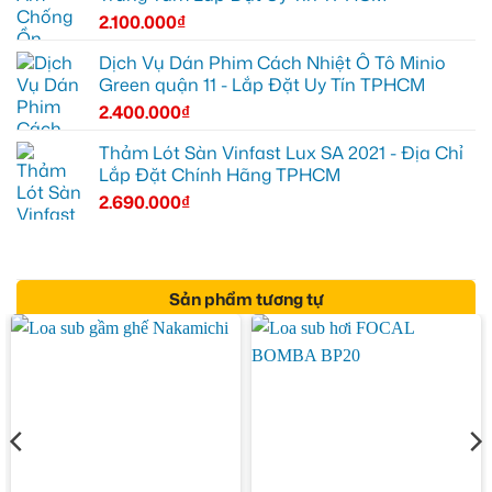
2.100.000
₫
Dịch Vụ Dán Phim Cách Nhiệt Ô Tô Minio
Green quận 11 - Lắp Đặt Uy Tín TPHCM
2.400.000
₫
Thảm Lót Sàn Vinfast Lux SA 2021 - Địa Chỉ
Lắp Đặt Chính Hãng TPHCM
2.690.000
₫
Sản phẩm tương tự