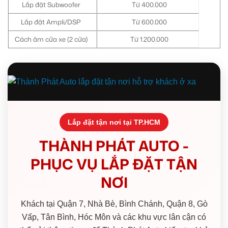
Lắp đặt Subwoofer
Từ 400.000
Lắp đặt Ampli/DSP
Từ 600.000
Cách âm cửa xe (2 cửa)
Từ 1.200.000
Lắp đặt tận nơi tại TP.HCM
THÀNH PHÁT AUTO -
PHỤC VỤ LẮP ĐẶT TẬN
NƠI
Khách tại Quận 7, Nhà Bè, Bình Chánh, Quận 8, Gò
Vấp, Tân Bình, Hóc Môn và các khu vực lân cận có