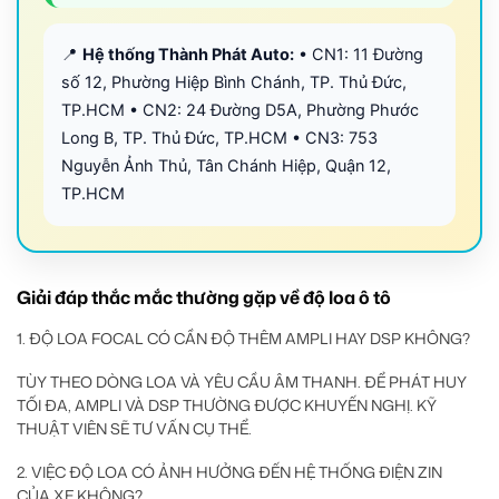
📍
Hệ thống Thành Phát Auto:
• CN1: 11 Đường
số 12, Phường Hiệp Bình Chánh, TP. Thủ Đức,
TP.HCM • CN2: 24 Đường D5A, Phường Phước
Long B, TP. Thủ Đức, TP.HCM • CN3: 753
Nguyễn Ảnh Thủ, Tân Chánh Hiệp, Quận 12,
TP.HCM
Giải đáp thắc mắc thường gặp về độ loa ô tô
1. ĐỘ LOA FOCAL CÓ CẦN ĐỘ THÊM AMPLI HAY DSP KHÔNG?
TÙY THEO DÒNG LOA VÀ YÊU CẦU ÂM THANH. ĐỂ PHÁT HUY
TỐI ĐA, AMPLI VÀ DSP THƯỜNG ĐƯỢC KHUYẾN NGHỊ. KỸ
THUẬT VIÊN SẼ TƯ VẤN CỤ THỂ.
2. VIỆC ĐỘ LOA CÓ ẢNH HƯỞNG ĐẾN HỆ THỐNG ĐIỆN ZIN
CỦA XE KHÔNG?