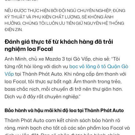
NẾU ĐƯỢC THỰC HIỆN BỞI ĐỘI NGŨ CHUYÊN NGHIỆP, ĐÚNG
KỸ THUẬT VÀ PHỤ KIỆN CHẤT LƯỢNG, SẼ KHÔNG ẢNH
HƯỞNG. CHÚNG TÔI LUÔN ƯU TIÊN GIỮ NGUYÊN HỆ THỐNG
ĐIỆN ZIN.
Đánh giá thực tế từ khách hàng đã trải
nghiệm loa Focal
Anh Minh, chủ xe Mazda 3 tại Gò Vấp, chia sẻ: “Tôi
từng rất hài lòng với dịch vụ
bọc vô lăng ô tô Quận Gò
Vấp
tại Thành Phát Auto. Khi nâng cấp âm thanh với
loa Focal, tôi thực sự bất ngờ. Âm thanh trong trẻo,
bass chắc nịch, mỗi chuyến đi trở nên thư giãn hơn.
Dịch vụ ở đây rất chuyên nghiệp.”
Bảo hành và hậu mãi khi độ loa tại Thành Phát Auto
Thành Phát Auto cam kết chính sách bảo hành rõ
ràng, minh bạch cho tất cả các sản phẩm loa Focal và