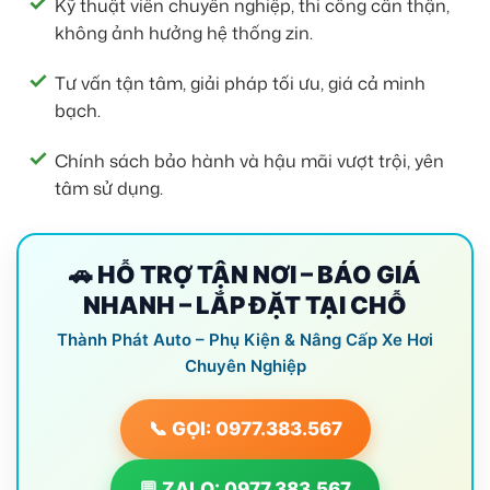
Kỹ thuật viên chuyên nghiệp, thi công cẩn thận,
không ảnh hưởng hệ thống zin.
Tư vấn tận tâm, giải pháp tối ưu, giá cả minh
bạch.
Chính sách bảo hành và hậu mãi vượt trội, yên
tâm sử dụng.
🚗 HỖ TRỢ TẬN NƠI – BÁO GIÁ
NHANH – LẮP ĐẶT TẠI CHỖ
Thành Phát Auto – Phụ Kiện & Nâng Cấp Xe Hơi
Chuyên Nghiệp
📞 GỌI: 0977.383.567
💬 ZALO: 0977.383.567