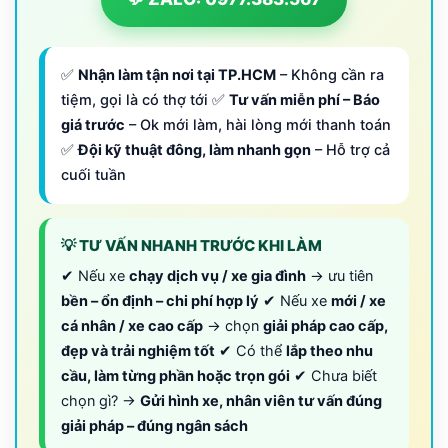
✅
Nhận làm tận nơi tại TP.HCM
– Không cần ra
tiệm, gọi là có thợ tới ✅
Tư vấn miễn phí – Báo
giá trước
– Ok mới làm, hài lòng mới thanh toán
✅
Đội kỹ thuật đông, làm nhanh gọn
– Hỗ trợ cả
cuối tuần
💡 TƯ VẤN NHANH TRƯỚC KHI LÀM
✔ Nếu xe
chạy dịch vụ / xe gia đình
→ ưu tiên
bền – ổn định – chi phí hợp lý
✔ Nếu xe
mới / xe
cá nhân / xe cao cấp
→ chọn
giải pháp cao cấp,
đẹp và trải nghiệm tốt
✔ Có thể
lắp theo nhu
cầu, làm từng phần hoặc trọn gói
✔ Chưa biết
chọn gì? →
Gửi hình xe, nhân viên tư vấn đúng
giải pháp – đúng ngân sách