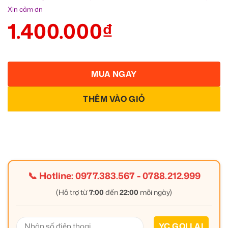
Xin cảm ơn
1.400.000
₫
MUA NGAY
THÊM VÀO GIỎ
📞 Hotline:
0977.383.567
-
0788.212.999
(Hỗ trợ từ
7:00
đến
22:00
mỗi ngày)