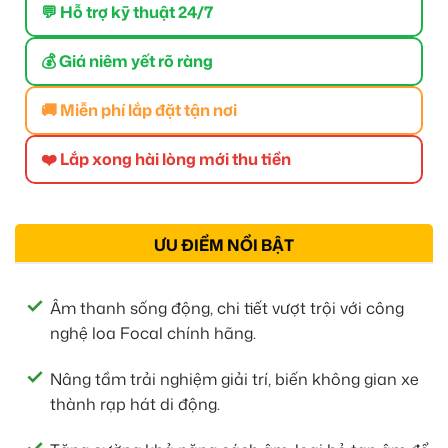
💬 Hỗ trợ kỹ thuật 24/7
💰 Giá niêm yết rõ ràng
🚚 Miễn phí lắp đặt tận nơi
❤️ Lắp xong hài lòng mới thu tiền
ƯU ĐIỂM NỔI BẬT
Âm thanh sống động, chi tiết vượt trội với công
nghệ loa Focal chính hãng.
Nâng tầm trải nghiệm giải trí, biến không gian xe
thành rạp hát di động.