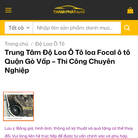
Bỏ
qua
nội
Tìm
dung
kiếm:
Trang chủ
/
Độ Loa Ô Tô
Trung Tâm Độ Loa Ô Tô loa Focal ô tô
Quận Gò Vấp – Thi Công Chuyên
Nghiệp
Lưu ý: Bảng giá, hình ảnh, thông số kỹ thuật và quà tặng có thể thay
đổi. Vui lòng liên hệ trực tiếp để được tư vấn chính xác và phù hợp.