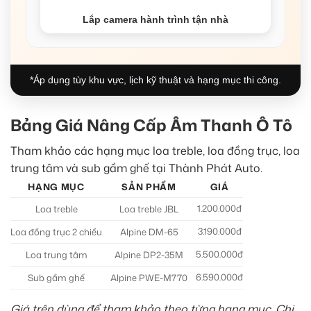
Lắp camera hành trình tận nhà
*Áp dụng tùy khu vực, lịch kỹ thuật và hạng mục thi công.
Bảng Giá Nâng Cấp Âm Thanh Ô Tô
Tham khảo các hạng mục loa treble, loa đồng trục, loa
trung tâm và sub gầm ghế tại Thành Phát Auto.
HẠNG MỤC
SẢN PHẨM
GIÁ
1.200.000đ
Loa treble
Loa treble JBL
3.190.000đ
Loa đồng trục 2 chiều
Alpine DM-65
5.500.000đ
Loa trung tâm
Alpine DP2-35M
6.590.000đ
Sub gầm ghế
Alpine PWE-M770
Giá trên dùng để tham khảo theo từng hạng mục. Chi