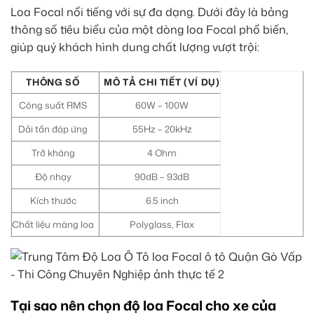
Loa Focal nổi tiếng với sự đa dạng. Dưới đây là bảng
thông số tiêu biểu của một dòng loa Focal phổ biến,
giúp quý khách hình dung chất lượng vượt trội:
THÔNG SỐ
MÔ TẢ CHI TIẾT (VÍ DỤ)
Công suất RMS
60W – 100W
Dải tần đáp ứng
55Hz – 20kHz
Trở kháng
4 Ohm
Độ nhạy
90dB – 93dB
Kích thước
6.5 inch
Chất liệu màng loa
Polyglass, Flax
Tại sao nên chọn độ loa Focal cho xe của