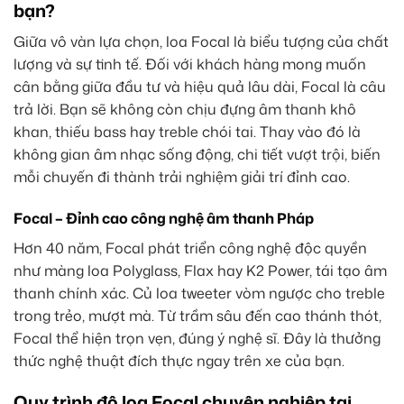
bạn?
Giữa vô vàn lựa chọn, loa Focal là biểu tượng của chất
lượng và sự tinh tế. Đối với khách hàng mong muốn
cân bằng giữa đầu tư và hiệu quả lâu dài, Focal là câu
trả lời. Bạn sẽ không còn chịu đựng âm thanh khô
khan, thiếu bass hay treble chói tai. Thay vào đó là
không gian âm nhạc sống động, chi tiết vượt trội, biến
mỗi chuyến đi thành trải nghiệm giải trí đỉnh cao.
Focal – Đỉnh cao công nghệ âm thanh Pháp
Hơn 40 năm, Focal phát triển công nghệ độc quyền
như màng loa Polyglass, Flax hay K2 Power, tái tạo âm
thanh chính xác. Củ loa tweeter vòm ngược cho treble
trong trẻo, mượt mà. Từ trầm sâu đến cao thánh thót,
Focal thể hiện trọn vẹn, đúng ý nghệ sĩ. Đây là thưởng
thức nghệ thuật đích thực ngay trên xe của bạn.
Quy trình độ loa Focal chuyên nghiệp tại