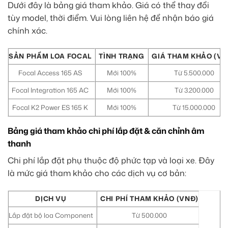
Dưới đây là bảng giá tham khảo. Giá có thể thay đổi
tùy model, thời điểm. Vui lòng liên hệ để nhận báo giá
chính xác.
SẢN PHẨM LOA FOCAL
TÌNH TRẠNG
GIÁ THAM KHẢO (VN
Focal Access 165 AS
Mới 100%
Từ 5.500.000
Focal Integration 165 AC
Mới 100%
Từ 3.200.000
Focal K2 Power ES 165 K
Mới 100%
Từ 15.000.000
Bảng giá tham khảo chi phí lắp đặt & căn chỉnh âm
thanh
Chi phí lắp đặt phụ thuộc độ phức tạp và loại xe. Đây
là mức giá tham khảo cho các dịch vụ cơ bản:
DỊCH VỤ
CHI PHÍ THAM KHẢO (VNĐ)
Lắp đặt bộ loa Component
Từ 500.000