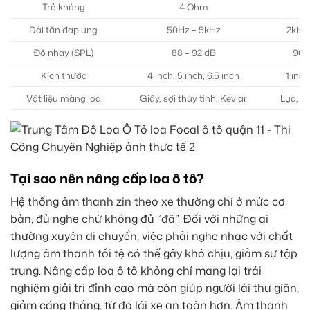
Trở kháng
4 Ohm
4
Dải tần đáp ứng
50Hz – 5kHz
2kHz
Độ nhạy (SPL)
88 – 92 dB
90 
Kích thước
4 inch, 5 inch, 6.5 inch
1 inch
Vật liệu màng loa
Giấy, sợi thủy tinh, Kevlar
Lụa, t
Tại sao nên nâng cấp loa ô tô?
Hệ thống âm thanh zin theo xe thường chỉ ở mức cơ
bản, đủ nghe chứ không đủ “đã”. Đối với những ai
thường xuyên di chuyển, việc phải nghe nhạc với chất
lượng âm thanh tồi tệ có thể gây khó chịu, giảm sự tập
trung. Nâng cấp loa ô tô không chỉ mang lại trải
nghiệm giải trí đỉnh cao mà còn giúp người lái thư giãn,
giảm căng thẳng, từ đó lái xe an toàn hơn. Âm thanh