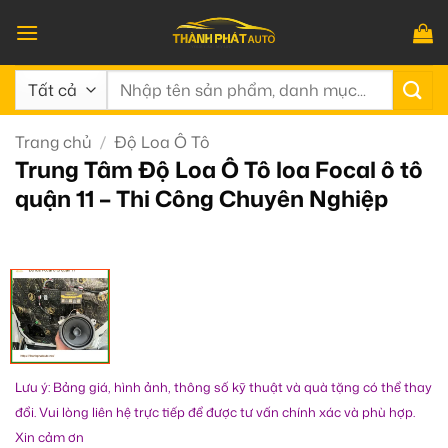
Bỏ
qua
nội
Tìm
dung
kiếm:
Trang chủ
/
Độ Loa Ô Tô
Trung Tâm Độ Loa Ô Tô loa Focal ô tô
quận 11 – Thi Công Chuyên Nghiệp
Lưu ý: Bảng giá, hình ảnh, thông số kỹ thuật và quà tặng có thể thay
đổi. Vui lòng liên hệ trực tiếp để được tư vấn chính xác và phù hợp.
Xin cảm ơn