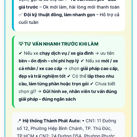
giá trước
– Ok mới làm, hài lòng mới thanh toán
✅
Đội kỹ thuật đông, làm nhanh gọn
– Hỗ trợ cả
cuối tuần
💡 TƯ VẤN NHANH TRƯỚC KHI LÀM
✔ Nếu xe
chạy dịch vụ / xe gia đình
→ ưu tiên
bền – ổn định – chi phí hợp lý
✔ Nếu xe
mới / xe
cá nhân / xe cao cấp
→ chọn
giải pháp cao cấp,
đẹp và trải nghiệm tốt
✔ Có thể
lắp theo nhu
cầu, làm từng phần hoặc trọn gói
✔ Chưa biết
chọn gì? →
Gửi hình xe, nhân viên tư vấn đúng
giải pháp – đúng ngân sách
📍
Hệ thống Thành Phát Auto:
• CN1: 11 Đường
số 12, Phường Hiệp Bình Chánh, TP. Thủ Đức,
TP.HCM • CN2: 24 Đường D5A, Phường Phước