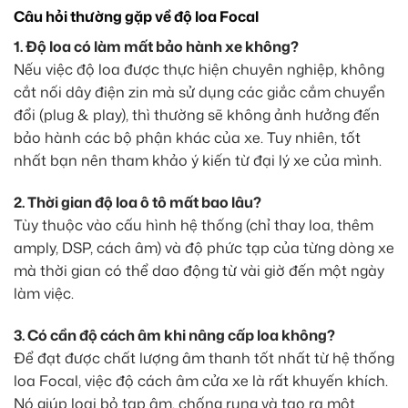
Câu hỏi thường gặp về độ loa Focal
1. Độ loa có làm mất bảo hành xe không?
Nếu việc độ loa được thực hiện chuyên nghiệp, không
cắt nối dây điện zin mà sử dụng các giắc cắm chuyển
đổi (plug & play), thì thường sẽ không ảnh hưởng đến
bảo hành các bộ phận khác của xe. Tuy nhiên, tốt
nhất bạn nên tham khảo ý kiến từ đại lý xe của mình.
2. Thời gian độ loa ô tô mất bao lâu?
Tùy thuộc vào cấu hình hệ thống (chỉ thay loa, thêm
amply, DSP, cách âm) và độ phức tạp của từng dòng xe
mà thời gian có thể dao động từ vài giờ đến một ngày
làm việc.
3. Có cần độ cách âm khi nâng cấp loa không?
Để đạt được chất lượng âm thanh tốt nhất từ hệ thống
loa Focal, việc độ cách âm cửa xe là rất khuyến khích.
Nó giúp loại bỏ tạp âm, chống rung và tạo ra một