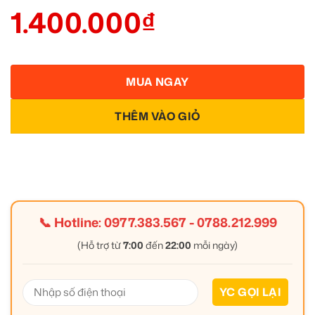
1.400.000
₫
MUA NGAY
THÊM VÀO GIỎ
📞 Hotline:
0977.383.567
-
0788.212.999
(Hỗ trợ từ
7:00
đến
22:00
mỗi ngày)