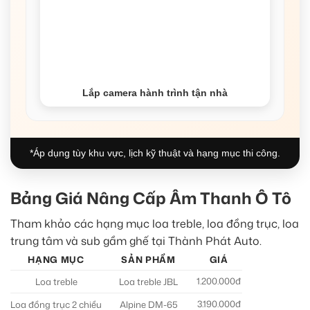
Lắp camera hành trình tận nhà
*Áp dụng tùy khu vực, lịch kỹ thuật và hạng mục thi công.
Bảng Giá Nâng Cấp Âm Thanh Ô Tô
Tham khảo các hạng mục loa treble, loa đồng trục, loa
trung tâm và sub gầm ghế tại Thành Phát Auto.
HẠNG MỤC
SẢN PHẨM
GIÁ
1.200.000đ
Loa treble
Loa treble JBL
3.190.000đ
Loa đồng trục 2 chiều
Alpine DM-65