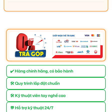
✔️ Hàng chính hãng, có bảo hành
🛠 Quy trình lắp đặt chuẩn
🛠 Kỹ thuật viên tay nghề cao
💬 Hỗ trợ kỹ thuật 24/7