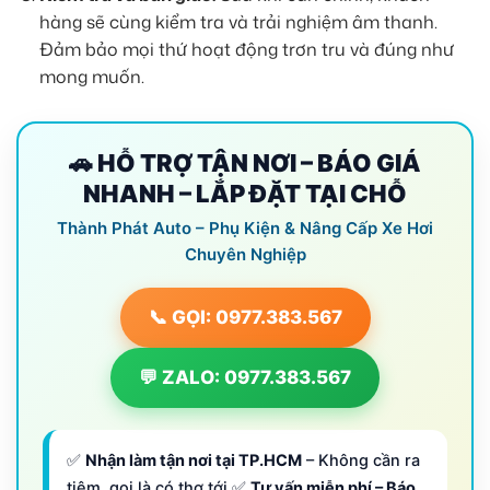
hàng sẽ cùng kiểm tra và trải nghiệm âm thanh.
Đảm bảo mọi thứ hoạt động trơn tru và đúng như
mong muốn.
🚗 HỖ TRỢ TẬN NƠI – BÁO GIÁ
NHANH – LẮP ĐẶT TẠI CHỖ
Thành Phát Auto – Phụ Kiện & Nâng Cấp Xe Hơi
Chuyên Nghiệp
📞 GỌI: 0977.383.567
💬 ZALO: 0977.383.567
✅
Nhận làm tận nơi tại TP.HCM
– Không cần ra
tiệm, gọi là có thợ tới ✅
Tư vấn miễn phí – Báo