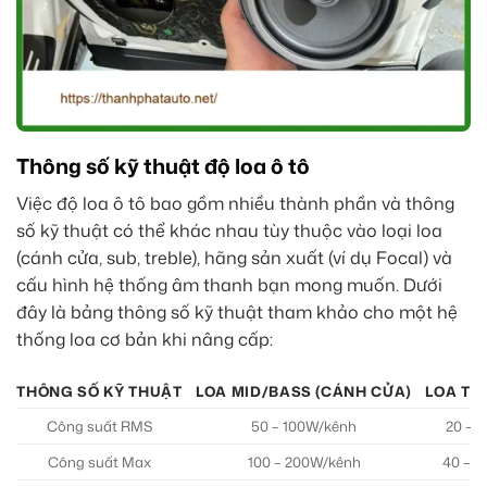
Thông số kỹ thuật độ loa ô tô
Việc độ loa ô tô bao gồm nhiều thành phần và thông
số kỹ thuật có thể khác nhau tùy thuộc vào loại loa
(cánh cửa, sub, treble), hãng sản xuất (ví dụ Focal) và
cấu hình hệ thống âm thanh bạn mong muốn. Dưới
đây là bảng thông số kỹ thuật tham khảo cho một hệ
thống loa cơ bản khi nâng cấp:
THÔNG SỐ KỸ THUẬT
LOA MID/BASS (CÁNH CỬA)
LOA TRE
Công suất RMS
50 – 100W/kênh
20 – 
Công suất Max
100 – 200W/kênh
40 – 