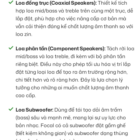
Loa đồng trục (Coaxial Speakers):
Thiết kế tích
hợp loa mid/bass và treble trên cùng một trục, dễ
lắp đặt, phù hợp cho việc nâng cấp cơ bản mà
vẫn cải thiện đáng kể chất lượng âm thanh so với
loa zin.
Loa phân tần (Component Speakers):
Tách rời loa
mid/bass và loa treble, đi kèm với bộ phân tần
riêng biệt. Điều này cho phép tối ưu hóa vị trí lắp
đặt từng loại loa để tạo ra âm trường rộng hơn,
chi tiết hơn và rõ ràng hơn. Đây là lựa chọn lý
tưởng cho những ai muốn chất lượng âm thanh
cao cấp.
Loa Subwoofer:
Dùng để tái tạo dải âm trầm
(bass) sâu và mạnh mẽ, mang lại sự uy lực cho
bản nhạc. Focal có cả subwoofer đặt gầm ghế
(tiết kiệm không gian) và subwoofer dạng thùng