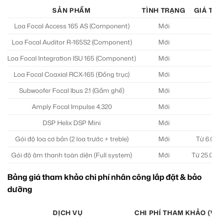
SẢN PHẨM
TÌNH TRẠNG
GIÁ T
Loa Focal Access 165 AS (Component)
Mới
T
Loa Focal Auditor R-165S2 (Component)
Mới
T
Loa Focal Integration ISU 165 (Component)
Mới
T
Loa Focal Coaxial RCX-165 (Đồng trục)
Mới
T
Subwoofer Focal Ibus 2.1 (Gầm ghế)
Mới
T
Amply Focal Impulse 4.320
Mới
T
DSP Helix DSP Mini
Mới
T
Gói độ loa cơ bản (2 loa trước + treble)
Mới
Từ 6.00
Gói độ âm thanh toàn diện (Full system)
Mới
Từ 25.00
Bảng giá tham khảo chi phí nhân công lắp đặt & bảo
dưỡng
DỊCH VỤ
CHI PHÍ THAM KHẢO (V