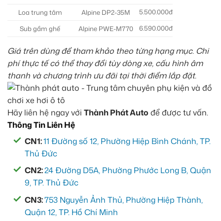
5.500.000đ
Loa trung tâm
Alpine DP2-35M
6.590.000đ
Sub gầm ghế
Alpine PWE-M770
Giá trên dùng để tham khảo theo từng hạng mục. Chi
phí thực tế có thể thay đổi tùy dòng xe, cấu hình âm
thanh và chương trình ưu đãi tại thời điểm lắp đặt.
Hãy liên hệ ngay với
Thành Phát Auto
để được tư vấn.
Thông Tin Liên Hệ
CN1:
11 Đường số 12, Phường Hiệp Bình Chánh, TP.
Thủ Đức
CN2:
24 Đường D5A, Phường Phước Long B, Quận
9, TP. Thủ Đức
CN3:
753 Nguyễn Ảnh Thủ, Phường Hiệp Thành,
Quận 12, TP. Hồ Chí Minh