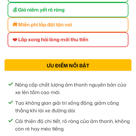
💰 Giá niêm yết rõ ràng
🚚 Miễn phí lắp đặt tận nơi
❤️ Lắp xong hài lòng mới thu tiền
ƯU ĐIỂM NỔI BẬT
Nâng cấp chất lượng âm thanh nguyên bản của
xe lên tầm cao mới.
Tạo không gian giải trí sống động, giảm căng
thẳng khi lái xe đường dài.
Cải thiện độ chi tiết, rõ ràng của âm thanh, không
còn rè hay méo tiếng.