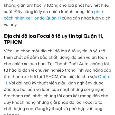
không gian âm học lý tưởng cho loa phát huy hết hiệu
suất. Đây cũng là lý do nhiều khách hàng dán
phim
cách nhiệt xe Honda Quận 11
cũng cân nhắc luôn dịch
vụ này.
Địa chỉ độ loa Focal ô tô uy tín tại Quận 11,
TPHCM
Việc lựa chọn một địa chỉ độ loa ô tô uy tín là yếu tố
then chốt để đảm bảo chất lượng, độ bền và an toàn
cho chiếc xe của bạn. Tại Thành Phát Auto, chúng tôi
tự hào là đơn vị chuyên nghiệp trong lĩnh vực nâng cấp
âm thanh xe hơi tại TPHCM, đặc biệt là khu vực
Quận
11
. Với đội ngũ kỹ thuật viên giàu kinh nghiệm, được
đào tạo bài bản và luôn cập nhật những công nghệ
âm thanh mới nhất, chúng tôi cam kết mang đến cho
quý khách hàng những giải pháp độ loa Focal ô tô
chất lượng cao, đúng kỹ thuật và phù hợp với từng
dòng xe.