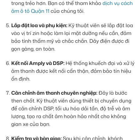
trong trẻo hơn. Bạn có thể tham khảo
dịch vụ cách
âm ô tô Quận 11
của chúng tôi.
Lắp đặt loa và phụ kiện:
Kỹ thuật viên sẽ lắp đặt loa
vào vị trí zin hoặc làm lại mặt dưỡng nếu cần, đảm
bảo tính thẩm mỹ và chắc chắn. Dây điện được đi
gọn gàng, an toàn.
Kết nối Amply và DSP:
Hệ thống khuếch đại và xử lý
âm thanh được kết nối cẩn thận, đảm bảo tín hiệu
ổn định.
Cân chỉnh âm thanh chuyên nghiệp:
Đây là bước
then chốt. Kỹ thuật viên dùng thiết bị chuyên dụng
để cân chỉnh DSP, tối ưu hóa dải tần, độ trễ và âm
lượng, tạo ra chất âm hoàn hảo nhất cho không
gian xe của bạn.
Kiểm tra và bàn giao:
Sau khi cân chỉnh, khách