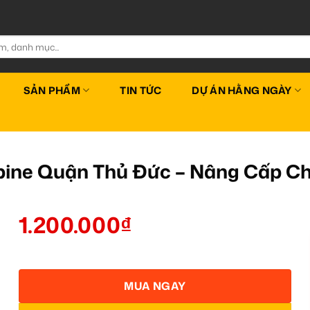
SẢN PHẨM
TIN TỨC
DỰ ÁN HẰNG NGÀY
lpine Quận Thủ Đức – Nâng Cấp C
1.200.000
₫
MUA NGAY