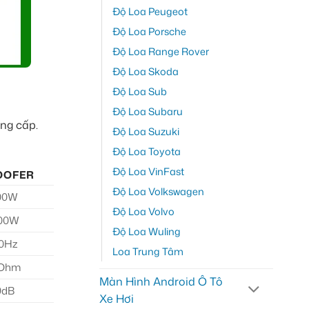
Độ Loa Peugeot
Độ Loa Porsche
Độ Loa Range Rover
Độ Loa Skoda
Độ Loa Sub
Độ Loa Subaru
âng cấp.
Độ Loa Suzuki
Độ Loa Toyota
Độ Loa VinFast
OOFER
Độ Loa Volkswagen
00W
Độ Loa Volvo
500W
Độ Loa Wuling
00Hz
Loa Trung Tâm
 Ohm
Màn Hình Android Ô Tô
9dB
Xe Hơi