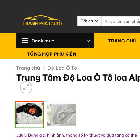
Bỏ
qua
nội
Tìm
kiếm:
dung
Danh mục
TRANG CHỦ
TỔNG HỢP PHỤ KIỆN
Trang chủ
/
Độ Loa Ô Tô
Trung Tâm Độ Loa Ô Tô loa A
Lưu ý: Bảng giá, hình ảnh, thông số kỹ thuật và quà tặng có thể