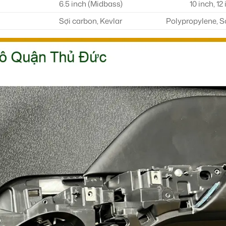
6.5 inch (Midbass)
10 inch, 12
Sợi carbon, Kevlar
Polypropylene, Sợ