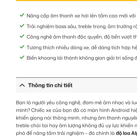
Nâng cấp âm thanh xe hơi lên tầm cao mới với 
Trải nghiệm bass sâu, treble trong, âm trường 
Công nghệ âm thanh độc quyền, độ bền vượt th
Tương thích nhiều dòng xe, dễ dàng tích hợp h
Biến khoang lái thành không gian giải trí sống
Thông tin chi tiết
Bạn là người yêu công nghệ, đam mê âm nhạc và luô
mình? Chiếc xe của bạn đã có màn hình Android hiệ
khiển giọng nói thông minh, nhưng âm thanh nguyên 
treble chói tai hay âm lượng không đủ uy lực khiến 
phá để nâng tầm trải nghiệm – đó chính là
độ loa A