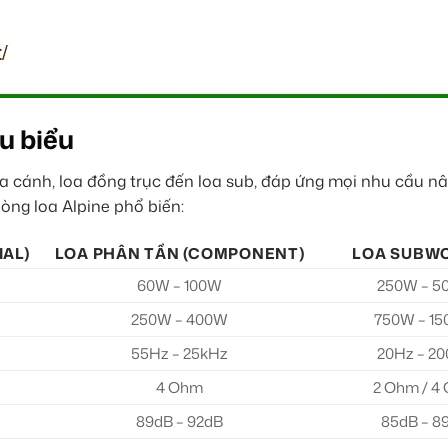
u biểu
oa cánh, loa đồng trục đến loa sub, đáp ứng mọi nhu cầu n
dòng loa Alpine phổ biến:
AL)
LOA PHÂN TẦN (COMPONENT)
LOA SUBW
60W – 100W
250W – 5
250W – 400W
750W – 1
55Hz – 25kHz
20Hz – 2
4 Ohm
2 Ohm / 4
89dB – 92dB
85dB – 8