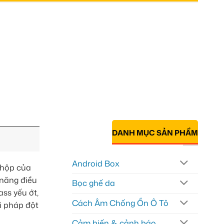
DANH MỤC SẢN PHẨM
Android Box
 hộp của
 năng điều
Bọc ghế da
ss yếu ớt,
Cách Âm Chống Ồn Ô Tô
i pháp đột
Cảm biến & cảnh báo