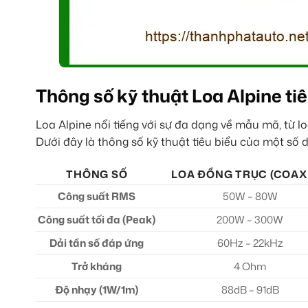
Thông số kỹ thuật Loa Alpine tiê
Loa Alpine nổi tiếng với sự đa dạng về mẫu mã, từ l
Dưới đây là thông số kỹ thuật tiêu biểu của một số 
THÔNG SỐ
LOA ĐỒNG TRỤC (COAXI
Công suất RMS
50W – 80W
Công suất tối đa (Peak)
200W – 300W
Dải tần số đáp ứng
60Hz – 22kHz
Trở kháng
4 Ohm
Độ nhạy (1W/1m)
88dB – 91dB