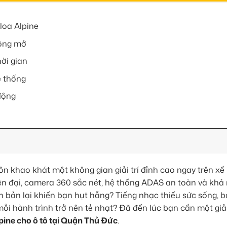
loa Alpine
rộng mở
ời gian
ệ thống
 động
n khao khát một không gian giải trí đỉnh cao ngay trên xế
n đại, camera 360 sắc nét, hệ thống ADAS an toàn và khả
bản lại khiến bạn hụt hẫng? Tiếng nhạc thiếu sức sống, ba
mỗi hành trình trở nên tẻ nhạt? Đã đến lúc bạn cần một giả
lpine cho ô tô tại Quận Thủ Đức
.