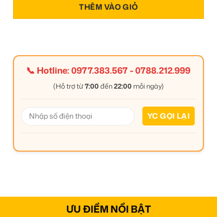
THÊM VÀO GIỎ
📞 Hotline:
0977.383.567
-
0788.212.999
(Hỗ trợ từ
7:00
đến
22:00
mỗi ngày)
ƯU ĐIỂM NỔI BẬT