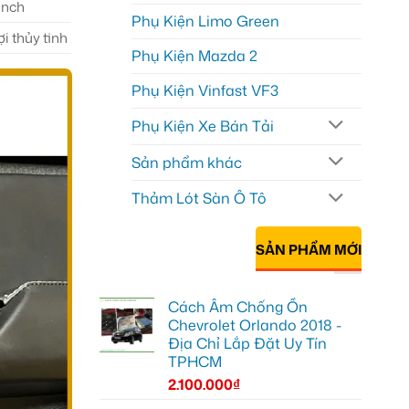
 inch
Phụ Kiện Limo Green
i thủy tinh
Phụ Kiện Mazda 2
Phụ Kiện Vinfast VF3
Phụ Kiện Xe Bán Tải
Sản phẩm khác
Thảm Lót Sàn Ô Tô
SẢN PHẨM MỚI
Cách Âm Chống Ồn
Chevrolet Orlando 2018 -
Địa Chỉ Lắp Đặt Uy Tín
TPHCM
2.100.000
₫