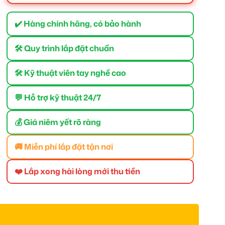
✔️ Hàng chính hãng, có bảo hành
🛠 Quy trình lắp đặt chuẩn
🛠 Kỹ thuật viên tay nghề cao
💬 Hỗ trợ kỹ thuật 24/7
💰 Giá niêm yết rõ ràng
🚚 Miễn phí lắp đặt tận nơi
❤️ Lắp xong hài lòng mới thu tiền