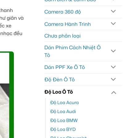
 thanh
Camera 360 độ
hư giãn và
Camera Hành Trình
ếc xe
t nhạc đều
Chưa phân loại
Dán Phim Cách Nhiệt Ô
Tô
Dán PPF Xe Ô Tô
Độ Đèn Ô Tô
Độ Loa Ô Tô
Độ Loa Acura
Độ Loa Audi
Độ Loa BMW
Độ Loa BYD