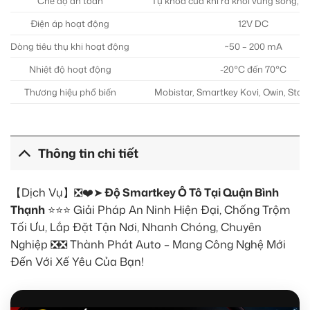
Chế độ an toàn
Tự khóa cửa khi ra khỏi vùng sóng, k
Điện áp hoạt động
12V DC
Dòng tiêu thụ khi hoạt động
~50 – 200 mA
Nhiệt độ hoạt động
-20°C đến 70°C
Thương hiệu phổ biến
Mobistar, Smartkey Kovi, Owin, Sta
Thông tin chi tiết
【Dịch Vụ】❎❤️➤
Độ Smartkey Ô Tô Tại Quận Bình
Thạnh
⭐⭐⭐ Giải Pháp An Ninh Hiện Đại, Chống Trộm
Tối Ưu, Lắp Đặt Tận Nơi, Nhanh Chóng, Chuyên
Nghiệp ❎❎ Thành Phát Auto – Mang Công Nghệ Mới
Đến Với Xế Yêu Của Bạn!