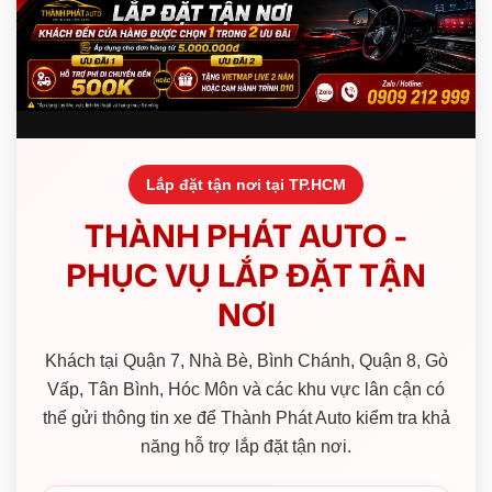
Lắp đặt tận nơi tại TP.HCM
THÀNH PHÁT AUTO -
PHỤC VỤ LẮP ĐẶT TẬN
NƠI
Khách tại Quận 7, Nhà Bè, Bình Chánh, Quận 8, Gò
Vấp, Tân Bình, Hóc Môn và các khu vực lân cận có
thể gửi thông tin xe để Thành Phát Auto kiểm tra khả
năng hỗ trợ lắp đặt tận nơi.