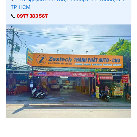
TP. HCM
📞
0977 383 567