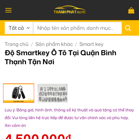
Bỏ
qua
nội
Tìm
dung
kiếm:
Trang chủ
/
Sản phẩm khác
/
Smart key
Độ Smartkey Ô Tô Tại Quận Bình
Thạnh Tận Nơi
Lưu ý: Bảng giá, hình ảnh, thông số kỹ thuật và quà tặng có thể thay
đổi. Vui lòng liên hệ trực tiếp để được tư vấn chính xác và phù hợp.
Xin cảm ơn
4.500.000
₫