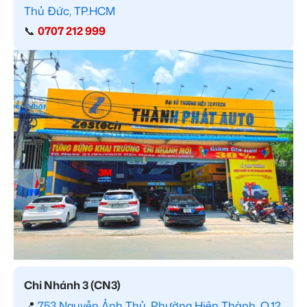
Thủ Đức, TP.HCM
📞
0707 212 999
Chi Nhánh 3 (CN3)
📍
753 Nguyễn Ảnh Thủ, Phường Hiệp Thành, Q.12,