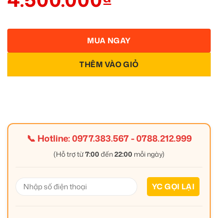
MUA NGAY
THÊM VÀO GIỎ
📞 Hotline:
0977.383.567
-
0788.212.999
(Hỗ trợ từ
7:00
đến
22:00
mỗi ngày)