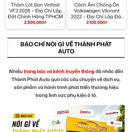
x
Thảm Lót Sàn Vinfast
Cách Âm Chống Ồn
p
VF3 2026 – Địa Chỉ Lắp
Volkswagen Vilorant
t
Đặt Chính Hãng TPHCM
2022 – Địa Chỉ Lắp Đặt
Uy Tín TPHCM
2.500.000
₫
2.100.000
₫
BÁO CHÍ NÓI GÌ VỀ THÀNH PHÁT
AUTO
Nhiều
trang báo và kênh truyền thông
đã nhắc đến
Thành Phát Auto qua các câu chuyện về dịch vụ,
sản phẩm và hành trình phát triển thương hiệu
trong lĩnh vực phụ kiện ô tô.