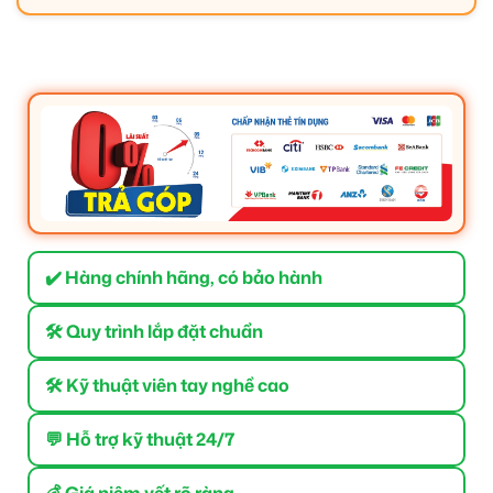
✔️ Hàng chính hãng, có bảo hành
🛠 Quy trình lắp đặt chuẩn
🛠 Kỹ thuật viên tay nghề cao
💬 Hỗ trợ kỹ thuật 24/7
💰 Giá niêm yết rõ ràng