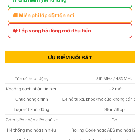
🚚 Miễn phí lắp đặt tận nơi
❤️ Lắp xong hài lòng mới thu tiền
ƯU ĐIỂM NỔI BẬT
Tần số hoạt động
315 MHz / 433 MHz
Khoảng cách nhận tín hiệu
1 – 2 mét
Chức năng chính
Đề nổ từ xa, khóa/mở cửa không cần chì
Loại nút khởi động
Start/Stop
Cảm biến nhận diện chủ xe
Có
Hệ thống mã hóa tín hiệu
Rolling Code hoặc AES mã hóa 128-bi