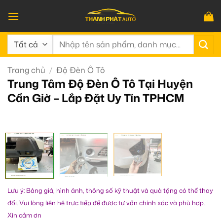
Bỏ
qua
nội
Tìm
dung
kiếm:
Trang chủ
/
Độ Đèn Ô Tô
Trung Tâm Độ Đèn Ô Tô Tại Huyện
Cần Giờ – Lắp Đặt Uy Tín TPHCM
Lưu ý: Bảng giá, hình ảnh, thông số kỹ thuật và quà tặng có thể thay
đổi. Vui lòng liên hệ trực tiếp để được tư vấn chính xác và phù hợp.
Xin cảm ơn