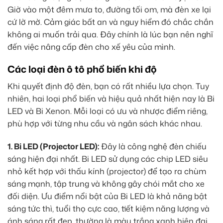
Giờ vào một đêm mưa to, đường tối om, mà đèn xe lại
cứ lờ mờ. Cảm giác bất an và nguy hiểm đó chắc chắn
không ai muốn trải qua. Đây chính là lúc bạn nên nghĩ
đến việc nâng cấp đèn cho xế yêu của mình.
Các loại đèn ô tô phổ biến khi độ
Khi quyết định độ đèn, bạn có rất nhiều lựa chọn. Tuy
nhiên, hai loại phổ biến và hiệu quả nhất hiện nay là Bi
LED và Bi Xenon. Mỗi loại có ưu và nhược điểm riêng,
phù hợp với từng nhu cầu và ngân sách khác nhau.
1. Bi LED (Projector LED):
Đây là công nghệ đèn chiếu
sáng hiện đại nhất. Bi LED sử dụng các chip LED siêu
nhỏ kết hợp với thấu kính (projector) để tạo ra chùm
sáng mạnh, tập trung và không gây chói mắt cho xe
đối diện. Ưu điểm nổi bật của Bi LED là khả năng bật
sáng tức thì, tuổi thọ cực cao, tiết kiệm năng lượng và
ánh sáng rất đẹp, thường là màu trắng xanh hiện đại.