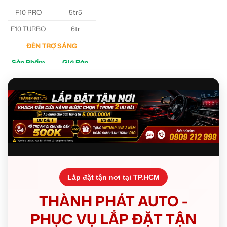
F10 PRO
5tr5
F10 TURBO
6tr
ĐÈN TRỢ SÁNG
Sản Phẩm
Giá Bán
M30 Ultra
4tr5
Aozoom EX3
5tr
Lắp đặt tận nơi tại TP.HCM
THÀNH PHÁT AUTO -
PHỤC VỤ LẮP ĐẶT TẬN