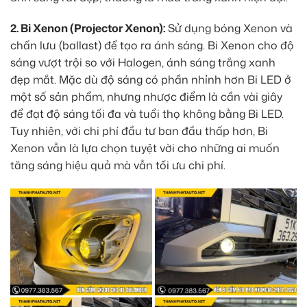
2. Bi Xenon (Projector Xenon):
Sử dụng bóng Xenon và
chấn lưu (ballast) để tạo ra ánh sáng. Bi Xenon cho độ
sáng vượt trội so với Halogen, ánh sáng trắng xanh
đẹp mắt. Mặc dù độ sáng có phần nhỉnh hơn Bi LED ở
một số sản phẩm, nhưng nhược điểm là cần vài giây
để đạt độ sáng tối đa và tuổi thọ không bằng Bi LED.
Tuy nhiên, với chi phí đầu tư ban đầu thấp hơn, Bi
Xenon vẫn là lựa chọn tuyệt vời cho những ai muốn
tăng sáng hiệu quả mà vẫn tối ưu chi phí.