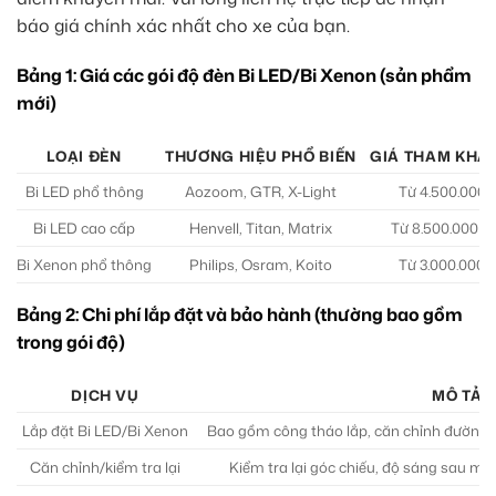
báo giá chính xác nhất cho xe của bạn.
Bảng 1: Giá các gói độ đèn Bi LED/Bi Xenon (sản phẩm
mới)
LOẠI ĐÈN
THƯƠNG HIỆU PHỔ BIẾN
GIÁ THAM KHẢ
Bi LED phổ thông
Aozoom, GTR, X-Light
Từ 4.500.000 
Bi LED cao cấp
Henvell, Titan, Matrix
Từ 8.500.000 –
Bi Xenon phổ thông
Philips, Osram, Koito
Từ 3.000.000 
Bảng 2: Chi phí lắp đặt và bảo hành (thường bao gồm
trong gói độ)
DỊCH VỤ
MÔ TẢ
Lắp đặt Bi LED/Bi Xenon
Bao gồm công tháo lắp, căn chỉnh đường cắ
Căn chỉnh/kiểm tra lại
Kiểm tra lại góc chiếu, độ sáng sau một