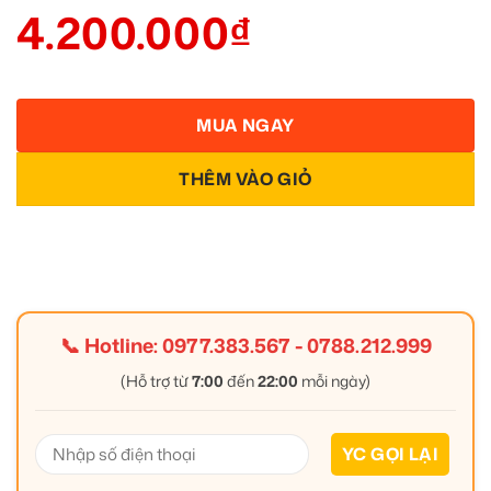
4.200.000
₫
MUA NGAY
THÊM VÀO GIỎ
📞 Hotline:
0977.383.567
-
0788.212.999
(Hỗ trợ từ
7:00
đến
22:00
mỗi ngày)