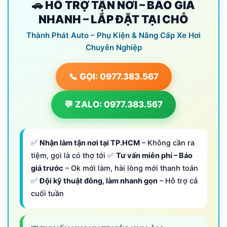
🚗 HỖ TRỢ TẬN NƠI – BÁO GIÁ
NHANH – LẮP ĐẶT TẠI CHỖ
Thành Phát Auto – Phụ Kiện & Nâng Cấp Xe Hơi
Chuyên Nghiệp
📞 GỌI: 0977.383.567
💬 ZALO: 0977.383.567
✅
Nhận làm tận nơi tại TP.HCM
– Không cần ra
tiệm, gọi là có thợ tới ✅
Tư vấn miễn phí – Báo
giá trước
– Ok mới làm, hài lòng mới thanh toán
✅
Đội kỹ thuật đông, làm nhanh gọn
– Hỗ trợ cả
cuối tuần