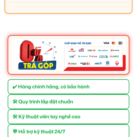
✔️ Hàng chính hãng, có bảo hành
🛠 Quy trình lắp đặt chuẩn
🛠 Kỹ thuật viên tay nghề cao
💬 Hỗ trợ kỹ thuật 24/7