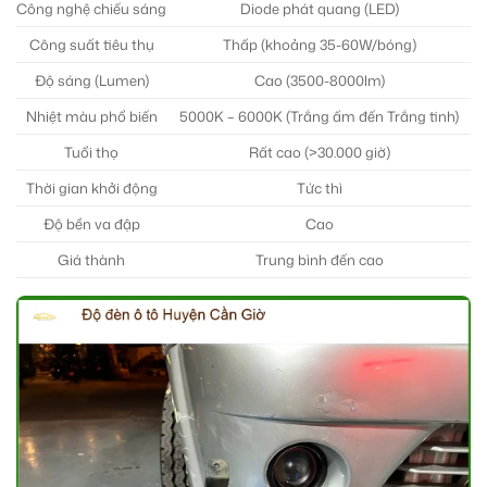
Công nghệ chiếu sáng
Diode phát quang (LED)
Công suất tiêu thụ
Thấp (khoảng 35-60W/bóng)
Độ sáng (Lumen)
Cao (3500-8000lm)
Nhiệt màu phổ biến
5000K – 6000K (Trắng ấm đến Trắng tinh)
43
Tuổi thọ
Rất cao (>30.000 giờ)
Thời gian khởi động
Tức thì
Độ bền va đập
Cao
Giá thành
Trung bình đến cao