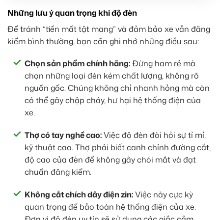
Những lưu ý quan trọng khi độ đèn
Để tránh “tiền mất tật mang” và đảm bảo xe vẫn đăng
kiểm bình thường, bạn cần ghi nhớ những điều sau:
Chọn sản phẩm chính hãng:
Đừng ham rẻ mà
chọn những loại đèn kém chất lượng, không rõ
nguồn gốc. Chúng không chỉ nhanh hỏng mà còn
có thể gây chập cháy, hư hại hệ thống điện của
xe.
Thợ có tay nghề cao:
Việc độ đèn đòi hỏi sự tỉ mỉ,
kỹ thuật cao. Thợ phải biết canh chỉnh đường cắt,
độ cao của đèn để không gây chói mắt và đạt
chuẩn đăng kiểm.
Không cắt chích dây điện zin:
Việc này cực kỳ
quan trọng để bảo toàn hệ thống điện của xe.
Đơn vị độ đèn uy tín sẽ sử dụng các giắc cắm