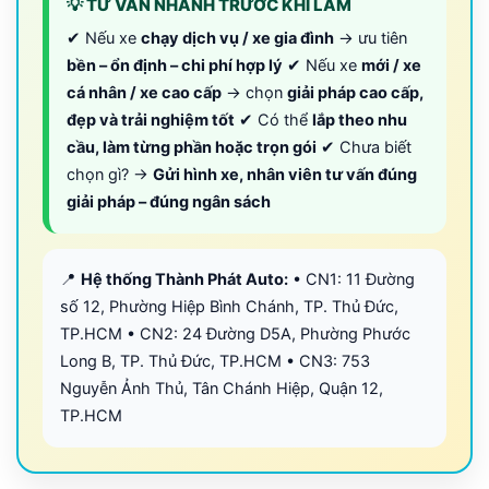
💡 TƯ VẤN NHANH TRƯỚC KHI LÀM
✔ Nếu xe
chạy dịch vụ / xe gia đình
→ ưu tiên
bền – ổn định – chi phí hợp lý
✔ Nếu xe
mới / xe
cá nhân / xe cao cấp
→ chọn
giải pháp cao cấp,
đẹp và trải nghiệm tốt
✔ Có thể
lắp theo nhu
cầu, làm từng phần hoặc trọn gói
✔ Chưa biết
chọn gì? →
Gửi hình xe, nhân viên tư vấn đúng
giải pháp – đúng ngân sách
📍
Hệ thống Thành Phát Auto:
• CN1: 11 Đường
số 12, Phường Hiệp Bình Chánh, TP. Thủ Đức,
TP.HCM • CN2: 24 Đường D5A, Phường Phước
Long B, TP. Thủ Đức, TP.HCM • CN3: 753
Nguyễn Ảnh Thủ, Tân Chánh Hiệp, Quận 12,
TP.HCM