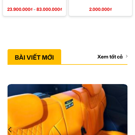
Khoảng
23.900.000
₫
–
83.000.000
₫
2.000.000
₫
giá:
từ
23.900.000₫
đến
83.000.000₫
BÀI VIẾT MỚI
Xem tất cả