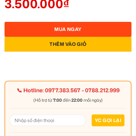
3.500.000
₫
MUA NGAY
THÊM VÀO GIỎ
📞 Hotline:
0977.383.567
-
0788.212.999
(Hỗ trợ từ
7:00
đến
22:00
mỗi ngày)