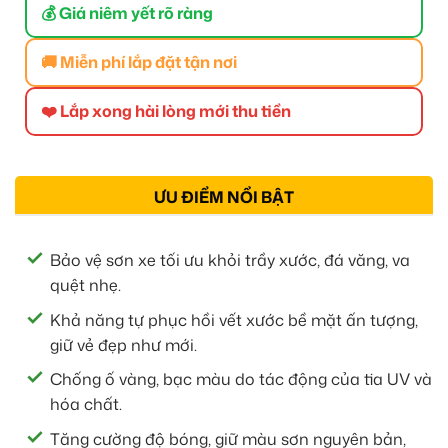
💰 Giá niêm yết rõ ràng
🚚 Miễn phí lắp đặt tận nơi
❤️ Lắp xong hài lòng mới thu tiền
ƯU ĐIỂM NỔI BẬT
Bảo vệ sơn xe tối ưu khỏi trầy xước, đá văng, va
quệt nhẹ.
Khả năng tự phục hồi vết xước bề mặt ấn tượng,
giữ vẻ đẹp như mới.
Chống ố vàng, bạc màu do tác động của tia UV và
hóa chất.
Tăng cường độ bóng, giữ màu sơn nguyên bản,