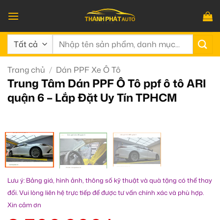
Bỏ
qua
nội
Tìm
dung
kiếm:
Trang chủ
/
Dán PPF Xe Ô Tô
Trung Tâm Dán PPF Ô Tô ppf ô tô ARI
quận 6 – Lắp Đặt Uy Tín TPHCM
Lưu ý: Bảng giá, hình ảnh, thông số kỹ thuật và quà tặng có thể thay
đổi. Vui lòng liên hệ trực tiếp để được tư vấn chính xác và phù hợp.
Xin cảm ơn