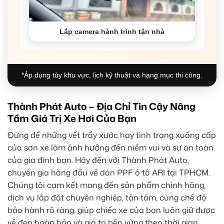
Lắp camera hành trình tận nhà
*Áp dụng tùy khu vực, lịch kỹ thuật và hạng mục thi công.
Thành Phát Auto – Địa Chỉ Tin Cậy Nâng
Tầm Giá Trị Xe Hơi Của Bạn
Đừng để những vết trầy xước hay tình trạng xuống cấp
của sơn xe làm ảnh hưởng đến niềm vui và sự an toàn
của gia đình bạn. Hãy đến với Thành Phát Auto,
chuyên gia hàng đầu về dán PPF ô tô ARI tại TPHCM.
Chúng tôi cam kết mang đến sản phẩm chính hãng,
dịch vụ lắp đặt chuyên nghiệp, tận tâm, cùng chế độ
bảo hành rõ ràng, giúp chiếc xe của bạn luôn giữ được
vẻ đẹp hoàn hảo và giá trị bền vững theo thời gian.