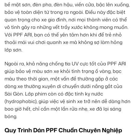
bề mặt sơn, đèn pha, đèn hậu, viền cửa, bậc lên xuống,
bảo vệ toàn diện từ trong ra ngoài. Điều này đặc biệt
quan trọng cho xe gia đình, nơi mọi thành viên có thể
vô tình gây ra những vết trầy xước không mong muốn.
Với PPF ARI, bạn có thể yên tâm hơn khi để trẻ nhỏ
thoải mái vui chơi quanh xe mà không sợ làm hỏng
lớp sơn.
Ngoài ra, khả năng chống tia UV cực tốt của PPF ARI
giúp bảo vệ màu sơn xe khỏi tình trạng ố vàng, bạc
màu theo thời gian, một vấn đề thường gặp ở các
dòng xe thường xuyên di chuyển dưới nắng gắt của
Sài Gòn. Lớp phim còn có đặc tính kỵ nước
(hydrophobic), giúp việc vệ sinh xe trở nên dễ dàng hơn
bao giờ hết, chỉ cần một lần rửa nhẹ, xe đã lại sáng
bóng.
Quy Trình Dán PPF Chuẩn Chuyên Nghiệp