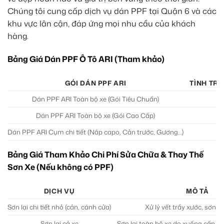
Chúng tôi cung cấp dịch vụ dán PPF tại Quận 6 và các
khu vực lân cận, đáp ứng mọi nhu cầu của khách
hàng.
Bảng Giá Dán PPF Ô Tô ARI (Tham khảo)
GÓI DÁN PPF ARI
TÌNH TR
Dán PPF ARI Toàn bộ xe (Gói Tiêu Chuẩn)
M
Dán PPF ARI Toàn bộ xe (Gói Cao Cấp)
M
Dán PPF ARI Cụm chi tiết (Nắp capo, Cản trước, Gương…)
M
Bảng Giá Tham Khảo Chi Phí Sửa Chữa & Thay Thế
Sơn Xe (Nếu không có PPF)
DỊCH VỤ
MÔ TẢ
Sơn lại chi tiết nhỏ (cản, cánh cửa)
Xử lý vết trầy xước, sơn lại 
Sơn lại cả xe
Sơn lại toàn bộ xe do xuống cấp 