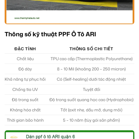
Thông số kỹ thuật PPF Ô Tô ARI
ĐẶC TÍNH
THÔNG SỐ CHI TIẾT
Chất liệu
TPU cao cấp (Thermoplastic Polyurethane)
Độ dày
8 – 10 Mil (khoảng 200 – 250 micron)
Khả năng tự phục hồi
Có (Self-healing) dưới tác động nhiệt
Chống tia UV
Tuyệt đối
Độ trong suốt
Độ trong suốt quang học cao (Hydrophobic)
Kháng hóa chất
Tốt (axit nhẹ, dầu mỡ, dung môi)
Thời gian bảo hành
5 – 10 năm (tùy gói sản phẩm)