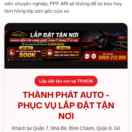
viên chuyên nghiệp, PPF ARI sẽ không để lại keo hay
làm hỏng lớp sơn gốc của xe.
Lắp đặt tận nơi tại TP.HCM
THÀNH PHÁT AUTO -
PHỤC VỤ LẮP ĐẶT TẬN
NƠI
Khách tại Quận 7, Nhà Bè, Bình Chánh, Quận 8, Gò