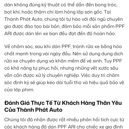
dán không đúng kỹ thuật có thể dẫn đến bong tróc,
bọt khí, hoặc thậm chí làm hỏng lớp sơn gốc. Tại
Thành Phát Auto, chúng tôi tự hào với đội ngũ chuyên
gia được đào tạo bài bản, đảm bảo mỗi sản phẩm PPF
ARI được dán lên xe bạn đều đạt đến độ hoàn hảo.
Về chăm sóc, sau khi dán PPF, tránh rửa xe bằng hóa
chất mạnh trong vài ngày đầu. Nên sử dụng dung dịch
rửa xe chuyên dụng và khăn mềm để vệ sinh. Tuy PPF
có khả năng tự phục hồi, nhưng những vết xước sâu
vẫn cần được xử lý chuyên nghiệp. Việc duy trì chăm
sóc định kỳ sẽ giúp kéo dài tuổi thọ và hiệu quả bảo vệ
của lớp phim.
Đánh Giá Thực Tế Từ Khách Hàng Thân Yêu
Của Thành Phát Auto
Chúng tôi đã nhận được rất nhiều phản hồi tích cực từ
các khách hàng đã dán PPF ARI cho chiếc xe gia đình