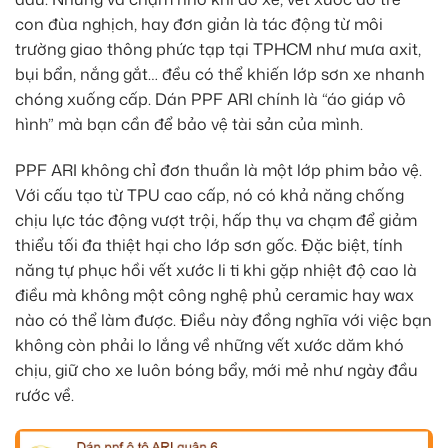
con đùa nghịch, hay đơn giản là tác động từ môi
trường giao thông phức tạp tại TPHCM như mưa axit,
bụi bẩn, nắng gắt… đều có thể khiến lớp sơn xe nhanh
chóng xuống cấp. Dán PPF ARI chính là “áo giáp vô
hình” mà bạn cần để bảo vệ tài sản của mình.
PPF ARI không chỉ đơn thuần là một lớp phim bảo vệ.
Với cấu tạo từ TPU cao cấp, nó có khả năng chống
chịu lực tác động vượt trội, hấp thụ va chạm để giảm
thiểu tối đa thiệt hại cho lớp sơn gốc. Đặc biệt, tính
năng tự phục hồi vết xước li ti khi gặp nhiệt độ cao là
điều mà không một công nghệ phủ ceramic hay wax
nào có thể làm được. Điều này đồng nghĩa với việc bạn
không còn phải lo lắng về những vết xước dăm khó
chịu, giữ cho xe luôn bóng bẩy, mới mẻ như ngày đầu
rước về.