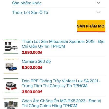
Sản phẩm khác
Thảm Lót Sàn Ô Tô
SẢN PHẨM MỚI
Thảm Lót Sàn Mitsubishi Xpander 2019 - Địa
Chỉ Gắn Uy Tín TPHCM
2.690.000
₫
Camera 360 độ
9.300.000
₫
Dán PPF Chống Trầy Vinfast Lux SA 2021 -
Trung Tâm Thi Công Uy Tín TPHCM
3.500.000
₫
Cách Âm Chống Ồn MG RX5 2023 - Đơn Vị
Thi Công Chính Hãng TPHCM