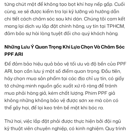
từng chút một để không tạo bọt khí hay nếp gấp. Cuối
cùng, xe sẽ được kiểm tra lại kỹ lưỡng và hướng dẫn
chi tiết cách chăm sóc sau khi dán. Chúng tôi cam kết
mang lại dịch vụ lắp đặt chính hãng, uy tín tại TPHCM,
đảm bảo sự hài lòng tuyệt đối cho quý khách hàng.
Những Lưu Ý Quan Trọng Khi Lựa Chọn Và Chăm Sóc
PPF ARI
Để đảm bảo hiệu quả bảo vệ tối ưu và độ bền của PPF
ARI, bạn cần lưu ý một số điểm quan trọng. Đầu tiên,
hãy chọn mua sản phẩm tại các địa chỉ uy tín, có giấy
tờ chứng minh nguồn gốc xuất xứ rõ ràng để tránh
mua phải hàng giả, kém chất lượng. Phim PPF giả
không những không bảo vệ được sơn xe mà còn có
thể gây hại, để lại keo trên bề mặt khi bóc ra.
Thứ hai, việc lắp đặt phải được thực hiện bởi đội ngũ
kỹ thuật viên chuyên nghiệp, có kinh nghiệm. Quy trình