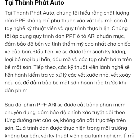
Tại Thành Phát Auto
Tại Thành Phát Auto, chúng tôi hiểu rằng chất lượng
dán PPF không chỉ phụ thuộc vào vật liệu mà còn ở
tay nghề kỹ thuật viên và quy trình thực hiện. Chúng
tôi áp dụng quy trình dán PPF ô tô ARI chuẩn mực,
đảm bảo độ bền và tính thẩm mỹ cao nhất cho chiếc
xe của bạn. Đầu tiên, xe sẽ được làm sạch kỹ lưỡng,
loại bỏ mọi bụi bẩn, dầu mỡ và các tạp chất bám trên
bề mặt sơn. Tiếp theo, các kỹ thuật viên lành nghề sẽ
tiến hành kiểm tra và xử lý các vết xước nhỏ, vết xoáy
nếu có, để đảm bảo bề mặt sơn hoàn hảo trước khi
dán phim.
Sau đó, phim PPF ARI sẽ được cắt bằng phần mềm
chuyên dụng, đảm bảo độ chính xác tuyệt đối theo
từng đường nét của xe, không cần cắt trực tiếp trên
sơn. Quá trình dán được thực hiện trong môi trường
không bụi bẩn, với kỹ thuật viên giàu kinh nghiệm, tỉ mỉ