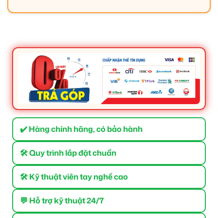
✔️ Hàng chính hãng, có bảo hành
🛠 Quy trình lắp đặt chuẩn
🛠 Kỹ thuật viên tay nghề cao
💬 Hỗ trợ kỹ thuật 24/7