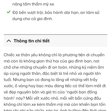
nâng tầm thẩm mỹ xe.
Độ bền vượt trội, bảo hành dài hạn, an tâm sử
dụng cho cả gia đình.
Thông tin chi tiết
Chiếc xe thân yêu không chỉ là phương tiện di chuyển
mà còn là không gian thứ hai của gia đình bạn, nơi
chở che những chuyến đi an toàn, những kỷ niệm ấm
áp cùng người thân, đặc biệt là trẻ nhỏ và người lớn
tuổi. Nhưng bạn có đang lo lắng về những vết trầy
xước, ố vàng hay bạc màu đáng tiếc có thể làm mất đi
vẻ đẹp nguyên bản và giá trị của “người bạn đồng
hành” này? Mỗi vết xước nhỏ, mỗi vết bẩn cứng đầu
không chỉ làm xe kém thẩm mỹ mà còn khiến bạn tốn
kém chi phí sửa chữa, sơn lại, ảnh hưởng đến thời gian