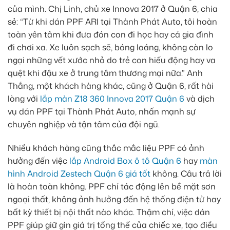
của mình. Chị Linh, chủ xe Innova 2017 ở Quận 6, chia
sẻ: “Từ khi dán PPF ARI tại Thành Phát Auto, tôi hoàn
toàn yên tâm khi đưa đón con đi học hay cả gia đình
đi chơi xa. Xe luôn sạch sẽ, bóng loáng, không còn lo
ngại những vết xước nhỏ do trẻ con hiếu động hay va
quệt khi đậu xe ở trung tâm thương mại nữa.” Anh
Thắng, một khách hàng khác, cũng ở Quận 6, rất hài
lòng với
lắp màn Z18 360 Innova 2017 Quận 6
và dịch
vụ dán PPF tại Thành Phát Auto, nhấn mạnh sự
chuyên nghiệp và tận tâm của đội ngũ.
Nhiều khách hàng cũng thắc mắc liệu PPF có ảnh
hưởng đến việc
lắp Android Box ô tô Quận 6
hay
màn
hình Android Zestech Quận 6 giá tốt
không. Câu trả lời
là hoàn toàn không. PPF chỉ tác động lên bề mặt sơn
ngoại thất, không ảnh hưởng đến hệ thống điện tử hay
bất kỳ thiết bị nội thất nào khác. Thậm chí, việc dán
PPF giúp giữ gìn giá trị tổng thể của chiếc xe, tạo điều