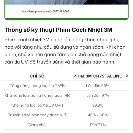
Thông số kỹ thuật Phim Cách Nhiệt 3M
Phim cách nhiệt 3M có nhiều dòng khác nhau, phù
hợp với từng nhu cầu sử dụng và ngân sách. Khi chọn
phim, chủ xe nên quan tâm đến khả năng cản nhiệt,
cản tia UV, độ truyền sáng và thời gian bảo hành.
CHỈ SỐ
PHIM 3M CRYSTALLINE
PH
Tổng năng lượng loại bỏ TSER
Lên đến 60%
Khả năng loại bỏ tia hồng ngoại IRR
Lên đến 97%
Khả năng loại bỏ tia UV UVR
99.9%
Truyền sáng nhìn thấy được VLT
40% – 90%
Giảm chói
Đến 77%