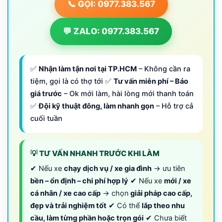
📞 GỌI: 0977.383.567
💬 ZALO: 0977.383.567
✅
Nhận làm tận nơi tại TP.HCM
– Không cần ra
tiệm, gọi là có thợ tới ✅
Tư vấn miễn phí – Báo
giá trước
– Ok mới làm, hài lòng mới thanh toán
✅
Đội kỹ thuật đông, làm nhanh gọn
– Hỗ trợ cả
cuối tuần
💡 TƯ VẤN NHANH TRƯỚC KHI LÀM
✔ Nếu xe
chạy dịch vụ / xe gia đình
→ ưu tiên
bền – ổn định – chi phí hợp lý
✔ Nếu xe
mới / xe
cá nhân / xe cao cấp
→ chọn
giải pháp cao cấp,
đẹp và trải nghiệm tốt
✔ Có thể
lắp theo nhu
cầu, làm từng phần hoặc trọn gói
✔ Chưa biết