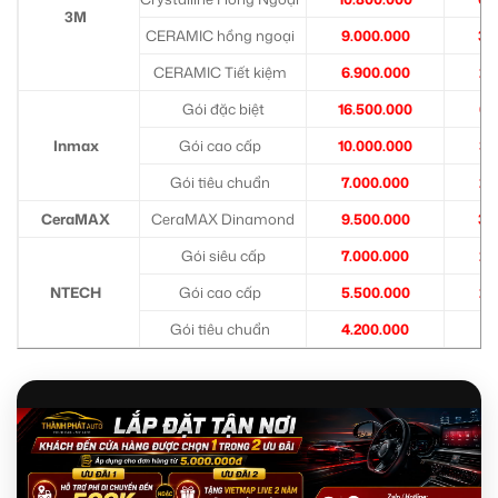
3M
CERAMIC hồng ngoại
9.000.000
3.
CERAMIC Tiết kiệm
6.900.000
2.
Gói đặc biệt
16.500.000
6.
Inmax
Gói cao cấp
10.000.000
3.
Gói tiêu chuẩn
7.000.000
2.
CeraMAX
CeraMAX Dinamond
9.500.000
3.
Gói siêu cấp
7.000.000
2.
NTECH
Gói cao cấp
5.500.000
2.
Gói tiêu chuẩn
4.200.000
1.