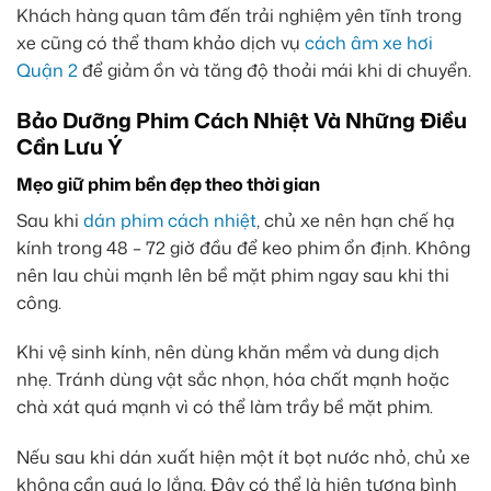
Khách hàng quan tâm đến trải nghiệm yên tĩnh trong
xe cũng có thể tham khảo dịch vụ
cách âm xe hơi
Quận 2
để giảm ồn và tăng độ thoải mái khi di chuyển.
Bảo Dưỡng Phim Cách Nhiệt Và Những Điều
Cần Lưu Ý
Mẹo giữ phim bền đẹp theo thời gian
Sau khi
dán phim cách nhiệt
, chủ xe nên hạn chế hạ
kính trong 48 – 72 giờ đầu để keo phim ổn định. Không
nên lau chùi mạnh lên bề mặt phim ngay sau khi thi
công.
Khi vệ sinh kính, nên dùng khăn mềm và dung dịch
nhẹ. Tránh dùng vật sắc nhọn, hóa chất mạnh hoặc
chà xát quá mạnh vì có thể làm trầy bề mặt phim.
Nếu sau khi dán xuất hiện một ít bọt nước nhỏ, chủ xe
không cần quá lo lắng. Đây có thể là hiện tượng bình