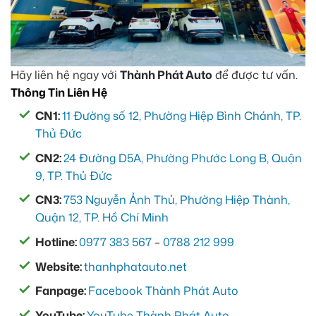
Hãy liên hệ ngay với
Thành Phát Auto
để được tư vấn.
Thông Tin Liên Hệ
CN1:
11 Đường số 12, Phường Hiệp Bình Chánh, TP.
Thủ Đức
CN2:
24 Đường D5A, Phường Phước Long B, Quận
9, TP. Thủ Đức
CN3:
753 Nguyễn Ảnh Thủ, Phường Hiệp Thành,
Quận 12, TP. Hồ Chí Minh
Hotline:
0977 383 567
–
0788 212 999
Website:
thanhphatauto.net
Fanpage:
Facebook Thành Phát Auto
YouTube:
YouTube Thành Phát Auto