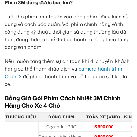
Phim 3M dùng được bao lâu?
Tuổi thọ phim phụ thuộc vào dòng phim, điều kiện sử
dụng và cách bảo quản. Với phim chính hãng và thi
công đúng kỹ thuật, thời gian sử dụng thường lâu dài
hơn, đồng thời có chế độ bảo hành rõ ràng theo từng
dòng sản phẩm.
Nếu muốn tăng thêm sự an toàn khi di chuyển, khách
hàng có thể tham khảo dịch vụ
camera hành trình
Quận 2
để ghi lại hành trình và hỗ trợ quan sát khi lái
xe.
Bảng Giá Gói Phim Cách Nhiệt 3M Chính
Hãng Cho Xe 4 Chỗ
THƯƠNG HIỆU
DÒNG PHIM
TOÀN XE (VNĐ)
KÍNH 
Crystalline PRO
15.500.000
6.
Crystalline Hồng Ngoại
10.800.000
6.