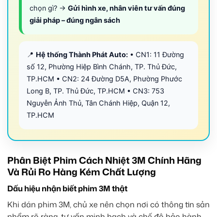
chọn gì? →
Gửi hình xe, nhân viên tư vấn đúng
giải pháp – đúng ngân sách
📍
Hệ thống Thành Phát Auto:
• CN1: 11 Đường
số 12, Phường Hiệp Bình Chánh, TP. Thủ Đức,
TP.HCM • CN2: 24 Đường D5A, Phường Phước
Long B, TP. Thủ Đức, TP.HCM • CN3: 753
Nguyễn Ảnh Thủ, Tân Chánh Hiệp, Quận 12,
TP.HCM
Phân Biệt Phim Cách Nhiệt 3M Chính Hãng
Và Rủi Ro Hàng Kém Chất Lượng
Dấu hiệu nhận biết phim 3M thật
Khi dán phim 3M, chủ xe nên chọn nơi có thông tin sản
phẩm rõ ràng, tư vấn minh bạch và chế độ bảo hành