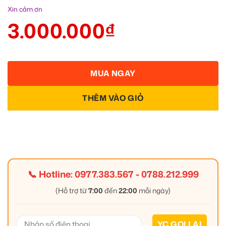
Xin cảm ơn
3.000.000
₫
MUA NGAY
THÊM VÀO GIỎ
📞 Hotline:
0977.383.567
-
0788.212.999
(Hỗ trợ từ
7:00
đến
22:00
mỗi ngày)