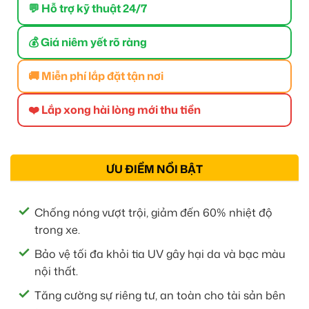
💬 Hỗ trợ kỹ thuật 24/7
💰 Giá niêm yết rõ ràng
🚚 Miễn phí lắp đặt tận nơi
❤️ Lắp xong hài lòng mới thu tiền
ƯU ĐIỂM NỔI BẬT
Chống nóng vượt trội, giảm đến 60% nhiệt độ
trong xe.
Bảo vệ tối đa khỏi tia UV gây hại da và bạc màu
nội thất.
Tăng cường sự riêng tư, an toàn cho tài sản bên