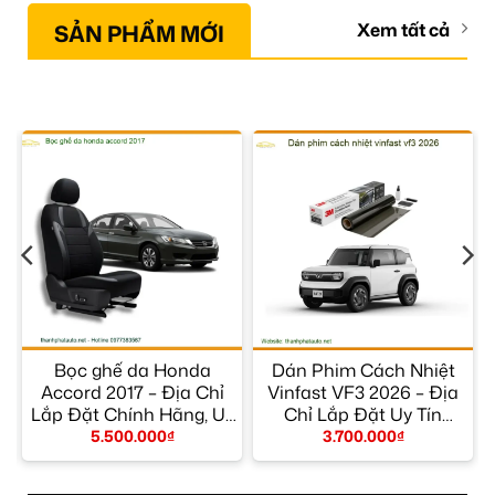
SẢN PHẨM MỚI
Xem tất cả
Bọc ghế da Honda
Dán Phim Cách Nhiệt
p
Accord 2017 – Địa Chỉ
Vinfast VF3 2026 – Địa
M
Lắp Đặt Chính Hãng, Uy
Chỉ Lắp Đặt Uy Tín
Tín TPHCM
TPHCM
5.500.000
₫
3.700.000
₫