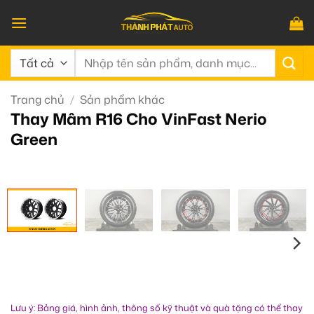
Bỏ
qua
nội
Tìm
dung
kiếm:
Trang chủ
/
Sản phẩm khác
Thay Mâm R16 Cho VinFast Nerio
Green
Lưu ý: Bảng giá, hình ảnh, thông số kỹ thuật và quà tặng có thể thay