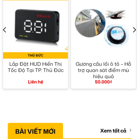
Lắp Đặt HUD Hiển Thị
Gương cầu lồi ô tô – Hỗ
Tốc Độ Tại TP. Thủ Đức
trợ quan sát điểm mù
hiệu quả
Liên hệ
50.000
₫
BÀI VIẾT MỚI
Xem tất cả