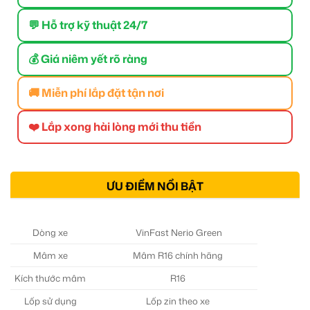
💬 Hỗ trợ kỹ thuật 24/7
💰 Giá niêm yết rõ ràng
🚚 Miễn phí lắp đặt tận nơi
❤️ Lắp xong hài lòng mới thu tiền
ƯU ĐIỂM NỔI BẬT
Dòng xe
VinFast Nerio Green
Mâm xe
Mâm R16 chính hãng
Kích thước mâm
R16
Lốp sử dụng
Lốp zin theo xe