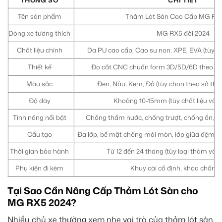
THÔNG SỐ
CHI TIẾT
Tên sản phẩm
Thảm Lót Sàn Cao Cấp MG RX
Dòng xe tương thích
MG RX5 đời 2024
Chất liệu chính
Da PU cao cấp, Cao su non, XPE, EVA (tùy c
Thiết kế
Đo cắt CNC chuẩn form 3D/5D/6D theo từn
Màu sắc
Đen, Nâu, Kem, Đỏ (tùy chọn theo sở thích
Độ dày
Khoảng 10-15mm (tùy chất liệu và lớ
Tính năng nổi bật
Chống thấm nước, chống trượt, chống ồn, các
Cấu tạo
Đa lớp, bề mặt chống mài mòn, lớp giữa đệm êm
Thời gian bảo hành
Từ 12 đến 24 tháng (tùy loại thảm và 
Phụ kiện đi kèm
Khuy cài cố định, khóa chống 
Tại Sao Cần Nâng Cấp Thảm Lót Sàn cho
MG RX5 2024?
Nhiều chủ xe thường xem nhẹ vai trò của thảm lót sàn,