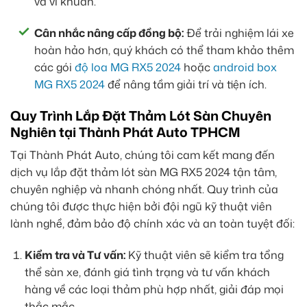
và vi khuẩn.
Cân nhắc nâng cấp đồng bộ:
Để trải nghiệm lái xe
hoàn hảo hơn, quý khách có thể tham khảo thêm
các gói
độ loa MG RX5 2024
hoặc
android box
MG RX5 2024
để nâng tầm giải trí và tiện ích.
Quy Trình Lắp Đặt Thảm Lót Sàn Chuyên
Nghiên tại Thành Phát Auto TPHCM
Tại Thành Phát Auto, chúng tôi cam kết mang đến
dịch vụ lắp đặt thảm lót sàn MG RX5 2024 tận tâm,
chuyên nghiệp và nhanh chóng nhất. Quy trình của
chúng tôi được thực hiện bởi đội ngũ kỹ thuật viên
lành nghề, đảm bảo độ chính xác và an toàn tuyệt đối:
Kiểm tra và Tư vấn:
Kỹ thuật viên sẽ kiểm tra tổng
thể sàn xe, đánh giá tình trạng và tư vấn khách
hàng về các loại thảm phù hợp nhất, giải đáp mọi
thắc mắc.