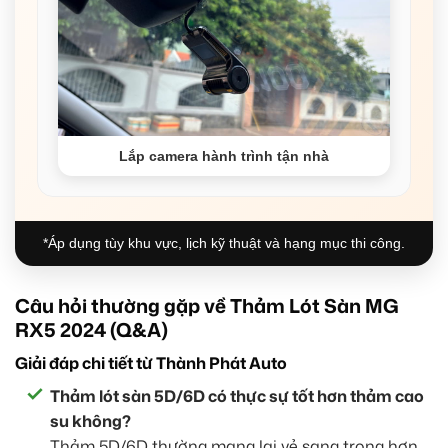
Lắp camera hành trình tận nhà
*Áp dụng tùy khu vực, lịch kỹ thuật và hạng mục thi công.
Câu hỏi thường gặp về Thảm Lót Sàn MG
RX5 2024 (Q&A)
Giải đáp chi tiết từ Thành Phát Auto
Thảm lót sàn 5D/6D có thực sự tốt hơn thảm cao
su không?
Thảm 5D/6D thường mang lại vẻ sang trọng hơn,