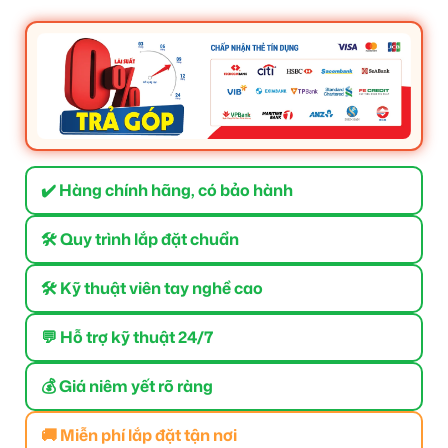
✔️ Hàng chính hãng, có bảo hành
🛠 Quy trình lắp đặt chuẩn
🛠 Kỹ thuật viên tay nghề cao
💬 Hỗ trợ kỹ thuật 24/7
💰 Giá niêm yết rõ ràng
🚚 Miễn phí lắp đặt tận nơi