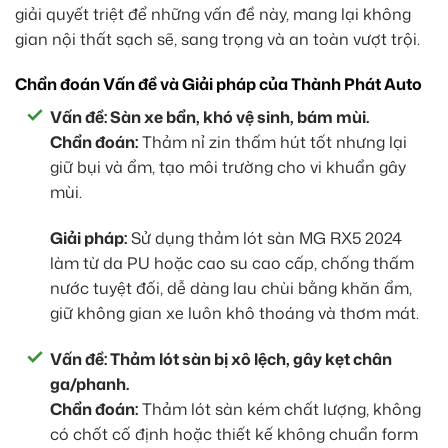
giải quyết triệt để những vấn đề này, mang lại không
gian nội thất sạch sẽ, sang trọng và an toàn vượt trội.
Chẩn đoán Vấn đề và Giải pháp của Thành Phát Auto
Vấn đề: Sàn xe bẩn, khó vệ sinh, bám mùi.
Chẩn đoán:
Thảm nỉ zin thấm hút tốt nhưng lại
giữ bụi và ẩm, tạo môi trường cho vi khuẩn gây
mùi.
Giải pháp:
Sử dụng thảm lót sàn MG RX5 2024
làm từ da PU hoặc cao su cao cấp, chống thấm
nước tuyệt đối, dễ dàng lau chùi bằng khăn ẩm,
giữ không gian xe luôn khô thoáng và thơm mát.
Vấn đề: Thảm lót sàn bị xô lệch, gây kẹt chân
ga/phanh.
Chẩn đoán:
Thảm lót sàn kém chất lượng, không
có chốt cố định hoặc thiết kế không chuẩn form