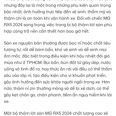
nhưng đây lại là một trong những phụ kiện quan trọng
bậc nhất, ảnh hưởng trực tiếp đến vệ sinh, thẩm mỹ và
thậm chí là an toàn khi vận hành xe. Đối với chiếc MG
RX5 2024 sang trọng, việc trang bị bộ thảm lót sàn phù
hợp càng trở nên cần thiết hơn bao giờ hết.
Sàn xe nguyên bản thường được bọc nỉ hoặc chất liệu
tương tự, rất dễ bám bẩn, khó vệ sinh và dễ sinh mùi
ẩm mốc, đặc biệt trong điều kiện khí hậu nhiệt đới gió
mùa như ở TPHCM. Bụi bẩn, bùn đất từ giày dép, nước
uống vô tình đổ ra, hay thức ăn rơi vãi đều có thể thấm
sâu vào lớp nỉ, tạo điều kiện cho vi khuẩn phát triển,
gây ảnh hưởng đến sức khỏe người ngồi trong xe. Hơn
nữa, thảm nỉ zin thường mỏng và dễ bị xê dịch, có thể
gây kẹt chân ga, chân phanh, tiềm ẩn nguy hiểm khi lái
xe.
Một bộ thảm lót sàn MG RX5 2024 chất lượng cao sẽ