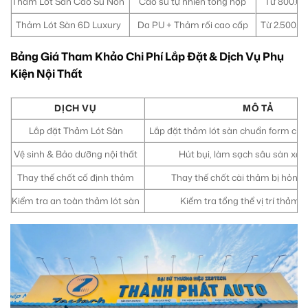
Thảm Lót Sàn Cao Su Non
Cao su tự nhiên tổng hợp
Từ 800.000
Thảm Lót Sàn 6D Luxury
Da PU + Thảm rối cao cấp
Từ 2.500.00
Bảng Giá Tham Khảo Chi Phí Lắp Đặt & Dịch Vụ Phụ
Kiện Nội Thất
DỊCH VỤ
MÔ TẢ
Lắp đặt Thảm Lót Sàn
Lắp đặt thảm lót sàn chuẩn form ch
Vệ sinh & Bảo dưỡng nội thất
Hút bụi, làm sạch sâu sàn xe,
Thay thế chốt cố định thảm
Thay thế chốt cài thảm bị hỏng
Kiểm tra an toàn thảm lót sàn
Kiểm tra tổng thể vị trí thảm,