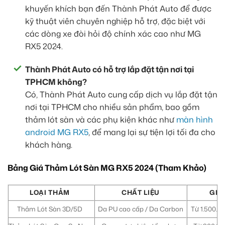
khuyến khích bạn đến Thành Phát Auto để được
kỹ thuật viên chuyên nghiệp hỗ trợ, đặc biệt với
các dòng xe đòi hỏi độ chính xác cao như MG
RX5 2024.
Thành Phát Auto có hỗ trợ lắp đặt tận nơi tại
TPHCM không?
Có, Thành Phát Auto cung cấp dịch vụ lắp đặt tận
nơi tại TPHCM cho nhiều sản phẩm, bao gồm
thảm lót sàn và các phụ kiện khác như
màn hình
android MG RX5
, để mang lại sự tiện lợi tối đa cho
khách hàng.
Bảng Giá Thảm Lót Sàn MG RX5 2024 (Tham Khảo)
LOẠI THẢM
CHẤT LIỆU
GIÁ
Thảm Lót Sàn 3D/5D
Da PU cao cấp / Da Carbon
Từ 1.500.00