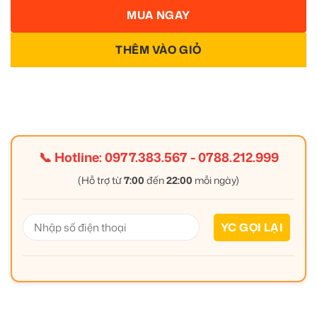
MUA NGAY
THÊM VÀO GIỎ
📞 Hotline:
0977.383.567
-
0788.212.999
(Hỗ trợ từ
7:00
đến
22:00
mỗi ngày)