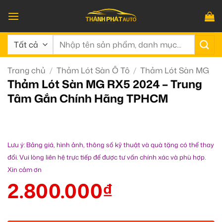
Bỏ
qua
nội
Tìm
dung
kiếm:
Trang chủ
/
Thảm Lót Sàn Ô Tô
/
Thảm Lót Sàn MG
Thảm Lót Sàn MG RX5 2024 – Trung
Tâm Gắn Chính Hãng TPHCM
Lưu ý: Bảng giá, hình ảnh, thông số kỹ thuật và quà tặng có thể thay
đổi. Vui lòng liên hệ trực tiếp để được tư vấn chính xác và phù hợp.
Xin cảm ơn
2.800.000
₫