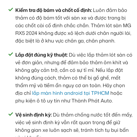
Kiểm tra độ bám và chốt cố định:
Luôn đảm bảo
thảm có độ bám tốt với sàn xe và được trang bị
các chốt cài cố định chắc chắn. Thảm lót sàn MG
RX5 2024 không được xô lệch dưới chân người lái,
đặc biệt là ở khu vực chân ga, chân phanh.
Lắp đặt đúng kỹ thuật:
Dù việc lắp thảm lót sàn có
vẻ đơn giản, nhưng để đảm bảo thảm ôm khít và
không gây cản trở, cần có sự tỉ mỉ. Nếu lắp đặt
không đúng cách, thảm có thể bị gồ ghề, mất
thẩm mỹ và tiềm ẩn nguy cơ an toàn. Hãy chọn
địa chỉ
lắp màn hình android tại TPHCM
hoặc
phụ kiện ô tô uy tín như Thành Phát Auto.
Vệ sinh định kỳ:
Dù thảm chống nước tốt đến mấy,
việc vệ sinh định kỳ vẫn rất quan trọng để giữ
không gian xe luôn sạch sẽ, tránh tích tụ bụi bẩn