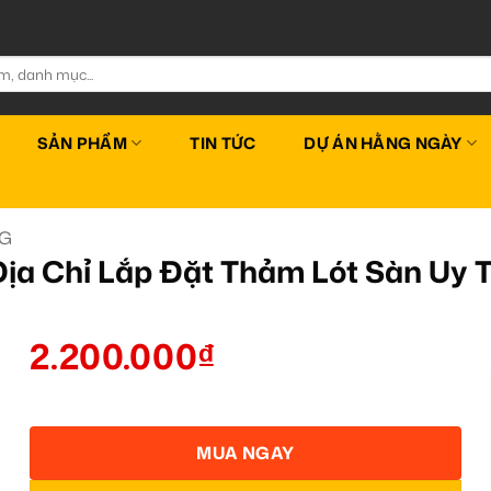
SẢN PHẨM
TIN TỨC
DỰ ÁN HẰNG NGÀY
MG
ịa Chỉ Lắp Đặt Thảm Lót Sàn Uy
2.200.000
₫
MUA NGAY