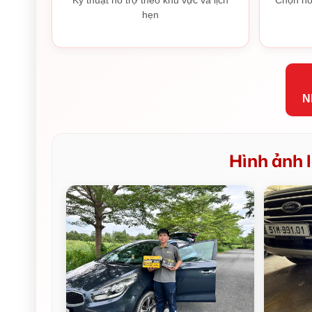
hẹn
N
Hình ảnh l