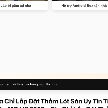
Lắp bi gầm tại nhà
Hỗ trợ Android Box tận nhà
ực, lịch kỹ thuật và hạng mục thi công.