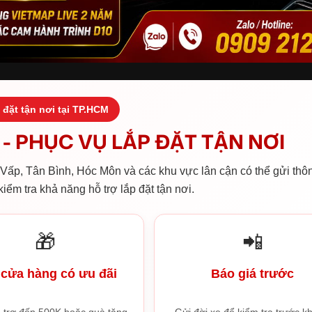
 đặt tận nơi tại TP.HCM
- PHỤC VỤ LẮP ĐẶT TẬN NƠI
ấp, Tân Bình, Hóc Môn và các khu vực lân cận có thể gửi thôn
iểm tra khả năng hỗ trợ lắp đặt tận nơi.
🎁
📲
cửa hàng có ưu đãi
Báo giá trước
 trợ đến 500K hoặc quà tặng
Gửi đời xe để kiểm tra trước kh