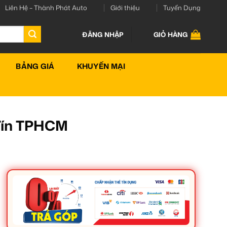
Liên Hệ – Thành Phát Auto
Giới thiệu
Tuyển Dụng
ĐĂNG NHẬP
GIỎ HÀNG
BẢNG GIÁ
KHUYẾN MẠI
 Tín TPHCM