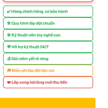
✔️ Hàng chính hãng, có bảo hành
🛠 Quy trình lắp đặt chuẩn
🛠 Kỹ thuật viên tay nghề cao
💬 Hỗ trợ kỹ thuật 24/7
💰 Giá niêm yết rõ ràng
🚚 Miễn phí lắp đặt tận nơi
❤️ Lắp xong hài lòng mới thu tiền