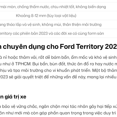
ài mòn, chống thấm nước, chịu nhiệt tốt, không biến dạng
Khoảng 8-12 mm (tùy loại vật liệu)
ng tháo lắp và vệ sinh, không mùi, thân thiện môi trường
erritory các phiên bản 2023 và các đời xe có cùng form sàn
àn chuyên dụng cho Ford Territory 20
à nỉ hoặc thảm vải, rất dễ bám bẩn, ẩm mốc và khó vệ sinh,
ều như ở TPHCM. Bụi bẩn, bùn đất, thức ăn đổ ra hay nước 
ịu và tạo môi trường cho vi khuẩn phát triển. Một bộ thảm
023 sẽ giải quyết triệt để những vấn đề này, mang lại nhiều 
 giá trị xe
 bảo vệ vững chắc, ngăn chặn mọi tác nhân gây hại tiếp xú
uôn như mới mà còn góp phần quan trọng trong việc duy trì g