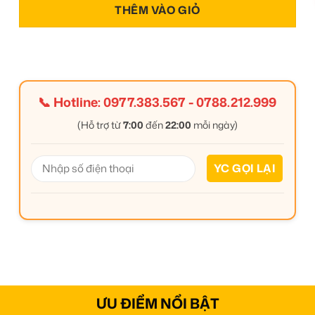
THÊM VÀO GIỎ
📞 Hotline:
0977.383.567
-
0788.212.999
(Hỗ trợ từ
7:00
đến
22:00
mỗi ngày)
ƯU ĐIỂM NỔI BẬT