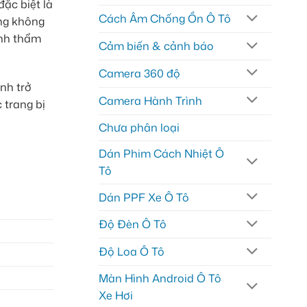
đặc biệt là
Cách Âm Chống Ồn Ô Tô
ợng không
ính thẩm
Cảm biến & cảnh báo
Camera 360 độ
inh trở
Camera Hành Trình
 trang bị
Chưa phân loại
Dán Phim Cách Nhiệt Ô
Tô
Dán PPF Xe Ô Tô
Độ Đèn Ô Tô
Độ Loa Ô Tô
Màn Hình Android Ô Tô
Xe Hơi