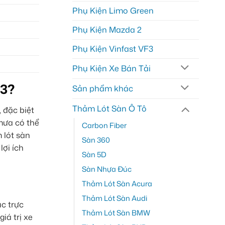
Phụ Kiện Limo Green
Phụ Kiện Mazda 2
Phụ Kiện Vinfast VF3
Phụ Kiện Xe Bán Tải
23?
Sản phẩm khác
Thảm Lót Sàn Ô Tô
 đặc biệt
mưa có thể
Carbon Fiber
 lót sàn
Sàn 360
lợi ích
Sàn 5D
Sàn Nhựa Đúc
Thảm Lót Sàn Acura
Thảm Lót Sàn Audi
c trực
Thảm Lót Sàn BMW
iá trị xe