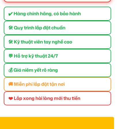
✔️ Hàng chính hãng, có bảo hành
🛠 Quy trình lắp đặt chuẩn
🛠 Kỹ thuật viên tay nghề cao
💬 Hỗ trợ kỹ thuật 24/7
💰 Giá niêm yết rõ ràng
🚚 Miễn phí lắp đặt tận nơi
❤️ Lắp xong hài lòng mới thu tiền