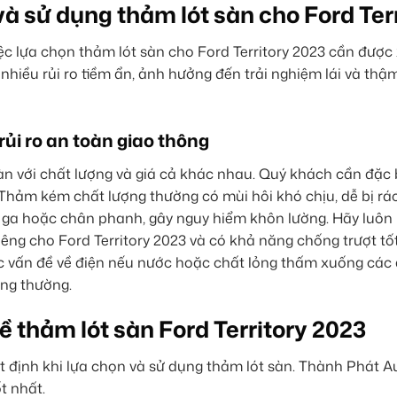
à sử dụng thảm lót sàn cho Ford Ter
ệc lựa chọn thảm lót sàn cho Ford Territory 2023 cần được
hiều rủi ro tiềm ẩn, ảnh hưởng đến trải nghiệm lái và thậm
ủi ro an toàn giao thông
 sàn với chất lượng và giá cả khác nhau. Quý khách cần đặc 
 Thảm kém chất lượng thường có mùi hôi khó chịu, dễ bị rác
ân ga hoặc chân phanh, gây nguy hiểm khôn lường. Hãy luôn 
êng cho Ford Territory 2023 và có khả năng chống trượt tốt
 vấn đề về điện nếu nước hoặc chất lỏng thấm xuống các 
ông thường.
 thảm lót sàn Ford Territory 2023
định khi lựa chọn và sử dụng thảm lót sàn. Thành Phát A
t nhất.