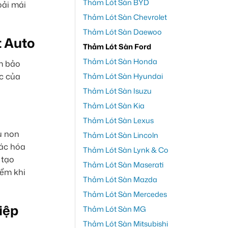
Thảm Lót Sàn BYD
oải mái
Thảm Lót Sàn Chevrolet
Thảm Lót Sàn Daewoo
t Auto
Thảm Lót Sàn Ford
Thảm Lót Sàn Honda
ảm bảo
c của
Thảm Lót Sàn Hyundai
Thảm Lót Sàn Isuzu
Thảm Lót Sàn Kia
Thảm Lót Sàn Lexus
u non
Thảm Lót Sàn Lincoln
các hóa
Thảm Lót Sàn Lynk & Co
 tạo
Thảm Lót Sàn Maserati
iểm khi
Thảm Lót Sàn Mazda
Thảm Lót Sàn Mercedes
iệp
Thảm Lót Sàn MG
Thảm Lót Sàn Mitsubishi