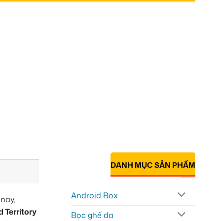
DANH MỤC SẢN PHẨM
Android Box
nay,
 Territory
Bọc ghế da