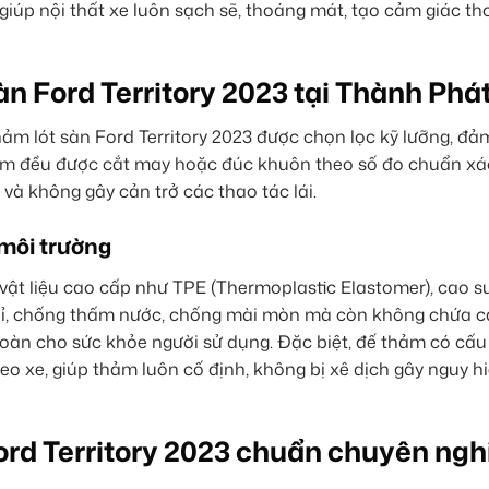
 giúp nội thất xe luôn sạch sẽ, thoáng mát, tạo cảm giác th
àn Ford Territory 2023 tại Thành Phá
hảm lót sàn Ford Territory 2023 được chọn lọc kỹ lưỡng, đ
thảm đều được cắt may hoặc đúc khuôn theo số đo chuẩn xá
 và không gây cản trở các thao tác lái.
 môi trường
vật liệu cao cấp như TPE (Thermoplastic Elastomer), cao s
 bỉ, chống thấm nước, chống mài mòn mà còn không chứa 
toàn cho sức khỏe người sử dụng. Đặc biệt, đế thảm có cấu
heo xe, giúp thảm luôn cố định, không bị xê dịch gây nguy h
Ford Territory 2023 chuẩn chuyên ngh