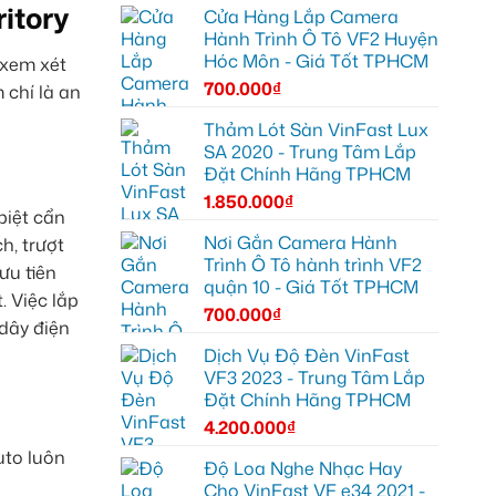
ritory
Cửa Hàng Lắp Camera
Hành Trình Ô Tô VF2 Huyện
Hóc Môn - Giá Tốt TPHCM
 xem xét
700.000
₫
 chí là an
Thảm Lót Sàn VinFast Lux
SA 2020 - Trung Tâm Lắp
Đặt Chính Hãng TPHCM
1.850.000
₫
biệt cẩn
Nơi Gắn Camera Hành
h, trượt
Trình Ô Tô hành trình VF2
ưu tiên
quận 10 - Giá Tốt TPHCM
. Việc lắp
700.000
₫
dây điện
Dịch Vụ Độ Đèn VinFast
VF3 2023 - Trung Tâm Lắp
Đặt Chính Hãng TPHCM
4.200.000
₫
uto luôn
Độ Loa Nghe Nhạc Hay
Cho VinFast VF e34 2021 -