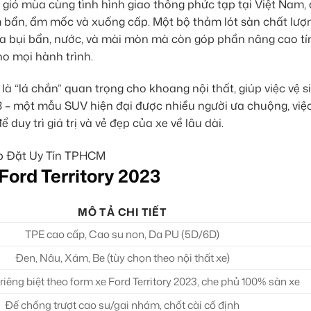
 gió mùa cùng tình hình giao thông phức tạp tại Việt Nam, 
ám bẩn, ẩm mốc và xuống cấp. Một bộ thảm lót sàn chất lư
ủa bụi bẩn, nước, và mài mòn mà còn góp phần nâng cao t
ho mọi hành trình.
là “lá chắn” quan trọng cho khoang nội thất, giúp việc vệ s
23 – một mẫu SUV hiện đại được nhiều người ưa chuộng, việc
duy trì giá trị và vẻ đẹp của xe về lâu dài.
Ford Territory 2023
MÔ TẢ CHI TIẾT
TPE cao cấp, Cao su non, Da PU (5D/6D)
Đen, Nâu, Xám, Be (tùy chọn theo nội thất xe)
iêng biệt theo form xe Ford Territory 2023, che phủ 100% sàn xe
Đế chống trượt cao su/gai nhám, chốt cài cố định