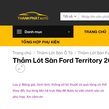
Bỏ
qua
nội
Tìm
kiếm:
dung
Danh mục
TRANG CHỦ
TỔNG HỢP PHỤ KIỆN
Trang chủ
/
Thảm Lót Sàn Ô Tô
/
Thảm Lót Sàn F
Thảm Lót Sàn Ford Territory 
Lưu ý: Bảng giá, hình ảnh, thông số kỹ thuật và quà tặng có thể
thay đổi. Vui lòng liên hệ trực tiếp để được tư vấn chính xác và
phù hợp. Xin cảm ơn