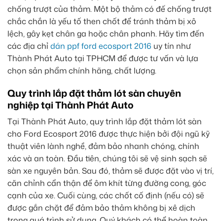
chống trượt của thảm. Một bộ thảm có đế chống trượt
chắc chắn là yếu tố then chốt để tránh thảm bị xô
lệch, gây kẹt chân ga hoặc chân phanh. Hãy tìm đến
các địa chỉ
dán ppf ford ecosport 2016
uy tín như
Thành Phát Auto tại TPHCM để được tư vấn và lựa
chọn sản phẩm chính hãng, chất lượng.
Quy trình lắp đặt thảm lót sàn chuyên
nghiệp tại Thành Phát Auto
Tại Thành Phát Auto, quy trình lắp đặt thảm lót sàn
cho Ford Ecosport 2016 được thực hiện bởi đội ngũ kỹ
thuật viên lành nghề, đảm bảo nhanh chóng, chính
xác và an toàn. Đầu tiên, chúng tôi sẽ vệ sinh sạch sẽ
sàn xe nguyên bản. Sau đó, thảm sẽ được đặt vào vị trí,
căn chỉnh cẩn thận để ôm khít từng đường cong, góc
cạnh của xe. Cuối cùng, các chốt cố định (nếu có) sẽ
được gắn chặt để đảm bảo thảm không bị xê dịch
trong quá trình sử dụng. Quý khách có thể hoàn toàn