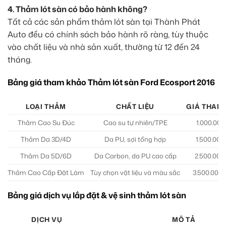
4. Thảm lót sàn có bảo hành không?
Tất cả các sản phẩm thảm lót sàn tại Thành Phát
Auto đều có chính sách bảo hành rõ ràng, tùy thuộc
vào chất liệu và nhà sản xuất, thường từ 12 đến 24
tháng.
Bảng giá tham khảo Thảm lót sàn Ford Ecosport 2016
LOẠI THẢM
CHẤT LIỆU
GIÁ THAM 
Thảm Cao Su Đúc
Cao su tự nhiên/TPE
1.000.000
Thảm Da 3D/4D
Da PU, sợi tổng hợp
1.500.000
Thảm Da 5D/6D
Da Carbon, da PU cao cấp
2.500.000
Thảm Cao Cấp Đặt Làm
Tùy chọn vật liệu và màu sắc
3.500.000 
Bảng giá dịch vụ lắp đặt & vệ sinh thảm lót sàn
DỊCH VỤ
MÔ TẢ