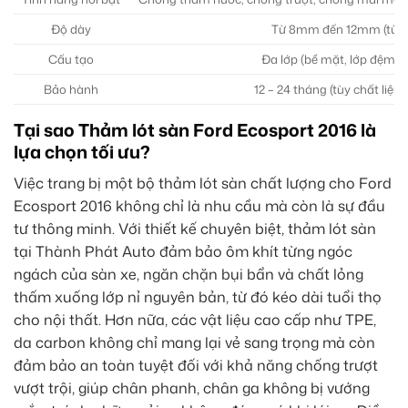
Độ dày
Từ 8mm đến 12mm (tùy lo
Cấu tạo
Đa lớp (bề mặt, lớp đệm, l
Bảo hành
12 – 24 tháng (tùy chất liệu
Tại sao Thảm lót sàn Ford Ecosport 2016 là
lựa chọn tối ưu?
Việc trang bị một bộ thảm lót sàn chất lượng cho Ford
Ecosport 2016 không chỉ là nhu cầu mà còn là sự đầu
tư thông minh. Với thiết kế chuyên biệt, thảm lót sàn
tại Thành Phát Auto đảm bảo ôm khít từng ngóc
ngách của sàn xe, ngăn chặn bụi bẩn và chất lỏng
thấm xuống lớp nỉ nguyên bản, từ đó kéo dài tuổi thọ
cho nội thất. Hơn nữa, các vật liệu cao cấp như TPE,
da carbon không chỉ mang lại vẻ sang trọng mà còn
đảm bảo an toàn tuyệt đối với khả năng chống trượt
vượt trội, giúp chân phanh, chân ga không bị vướng