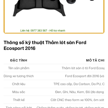
Thông số kỹ thuật Thảm lót sàn Ford
Ecosport 2016
ĐẶC TÍNH
MÔ TẢ CHI T
Tên sản phẩm
Thảm lót sàn ô tô Ford Ecospo
Dòng xe tương thích
Ford Ecosport đời 2016 (và cá
Chất liệu
TPE cao cấp, Da Carbon, Da PU, Cao s
Màu sắc
Đen, Ghi, Nâu, Kem, Đỏ (đa dạng lự
Thiết kế
Cắt CNC theo form xe 100%, ôm sát từ
Tính năng nổi bật
Chống thấm nước, chống trượt, chống mài mòn,