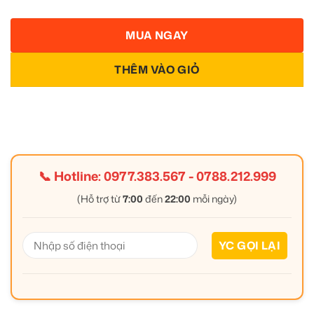
MUA NGAY
THÊM VÀO GIỎ
📞 Hotline:
0977.383.567
-
0788.212.999
(Hỗ trợ từ
7:00
đến
22:00
mỗi ngày)