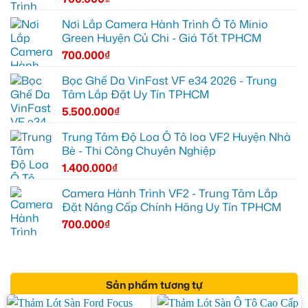
Nơi Lắp Camera Hành Trình Ô Tô Minio
Green Huyện Củ Chi - Giá Tốt TPHCM
700.000
₫
Bọc Ghế Da VinFast VF e34 2026 - Trung
Tâm Lắp Đặt Uy Tín TPHCM
5.500.000
₫
Trung Tâm Độ Loa Ô Tô loa VF2 Huyện Nhà
Bè - Thi Công Chuyên Nghiệp
1.400.000
₫
Camera Hành Trình VF2 - Trung Tâm Lắp
Đặt Nâng Cấp Chính Hãng Uy Tín TPHCM
700.000
₫
Sản phẩm tương tự