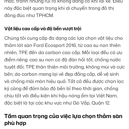
mắc, tránh những rủi ro không đáng có khi lái xe. Điều
này đặc biệt quan trọng khi di chuyển trong đô thị
đông đúc như TPHCM.
Vật liệu cao cấp và độ bền vượt trội
Chúng tôi cung cấp đa dạng các lựa chọn vật liệu cho
thảm lót sàn Ford Ecosport 2016, từ cao su non thiên
nhiên, TPE đến da carbon cao cấp. Mỗi loại đều có ưu
điểm riêng: cao su non có độ đàn hồi tốt, chống nước
tuyệt đối; TPE thân thiện môi trường, không mùi và cực
bền; da carbon mang lại vẻ đẹp đẳng cấp, dễ vệ sinh
và chống mài mòn hiệu quả. Tất cả đều được chọn lọc
kỹ càng để đảm bảo độ bền bỉ theo thời gian, chống
chịu tốt với điều kiện khí hậu nóng ẩm tại Việt Nam,
đặc biệt là tại các khu vực như Gò Vấp, Quận 12.
Tầm quan trọng của việc lựa chọn thảm sàn
phù hợp