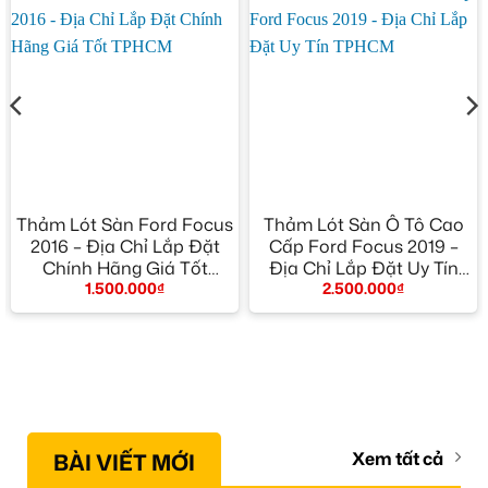
Thảm Lót Sàn Ford Focus
Thảm Lót Sàn Ô Tô Cao
2016 – Địa Chỉ Lắp Đặt
Cấp Ford Focus 2019 –
Chính Hãng Giá Tốt
Địa Chỉ Lắp Đặt Uy Tín
1.500.000
₫
2.500.000
₫
TPHCM
TPHCM
BÀI VIẾT MỚI
Xem tất cả