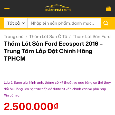
Bỏ
qua
nội
Tìm
dung
kiếm:
Trang chủ
/
Thảm Lót Sàn Ô Tô
/
Thảm Lót Sàn Ford
Thảm Lót Sàn Ford Ecosport 2016 –
Trung Tâm Lắp Đặt Chính Hãng
TPHCM
Lưu ý: Bảng giá, hình ảnh, thông số kỹ thuật và quà tặng có thể thay
đổi. Vui lòng liên hệ trực tiếp để được tư vấn chính xác và phù hợp.
Xin cảm ơn
2.500.000
₫