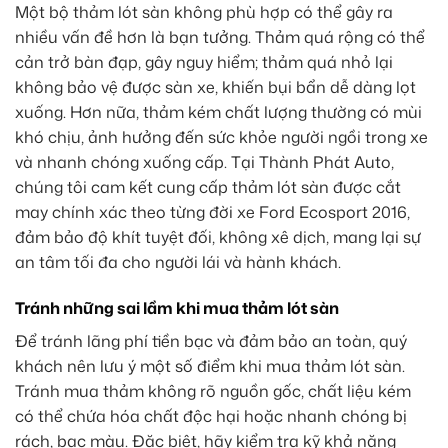
Một bộ thảm lót sàn không phù hợp có thể gây ra
nhiều vấn đề hơn là bạn tưởng. Thảm quá rộng có thể
cản trở bàn đạp, gây nguy hiểm; thảm quá nhỏ lại
không bảo vệ được sàn xe, khiến bụi bẩn dễ dàng lọt
xuống. Hơn nữa, thảm kém chất lượng thường có mùi
khó chịu, ảnh hưởng đến sức khỏe người ngồi trong xe
và nhanh chóng xuống cấp. Tại Thành Phát Auto,
chúng tôi cam kết cung cấp thảm lót sàn được cắt
may chính xác theo từng đời xe Ford Ecosport 2016,
đảm bảo độ khít tuyệt đối, không xê dịch, mang lại sự
an tâm tối đa cho người lái và hành khách.
Tránh những sai lầm khi mua thảm lót sàn
Để tránh lãng phí tiền bạc và đảm bảo an toàn, quý
khách nên lưu ý một số điểm khi mua thảm lót sàn.
Tránh mua thảm không rõ nguồn gốc, chất liệu kém
có thể chứa hóa chất độc hại hoặc nhanh chóng bị
rách, bạc màu. Đặc biệt, hãy kiểm tra kỹ khả năng