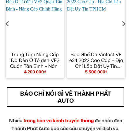
F
Trung Tâm Nâng Cấp
Bọc Ghế Da Vinfast VF
Độ Đèn Ô Tô đèn VF2
e34 2022 Cao Cấp – Địa
Quận Tân Bình – Nâng
Chỉ Lắp Đặt Uy Tín
Cấp Chính Hãng
TPHCM
4.200.000
₫
5.500.000
₫
BÁO CHÍ NÓI GÌ VỀ THÀNH PHÁT
AUTO
Nhiều
trang báo và kênh truyền thông
đã nhắc đến
Thành Phát Auto qua các câu chuyện về dịch vụ,