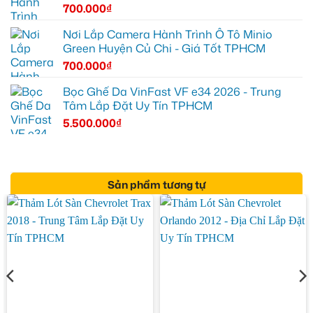
700.000
₫
Nơi Lắp Camera Hành Trình Ô Tô Minio
Green Huyện Củ Chi - Giá Tốt TPHCM
700.000
₫
Bọc Ghế Da VinFast VF e34 2026 - Trung
Tâm Lắp Đặt Uy Tín TPHCM
5.500.000
₫
Sản phẩm tương tự