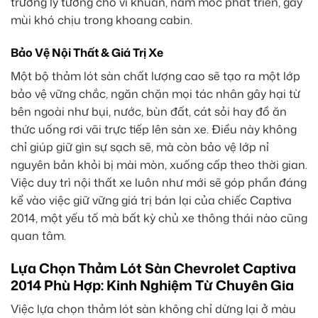
trường lý tưởng cho vi khuẩn, nấm mốc phát triển, gây
mùi khó chịu trong khoang cabin.
Bảo Vệ Nội Thất & Giá Trị Xe
Một bộ thảm lót sàn chất lượng cao sẽ tạo ra một lớp
bảo vệ vững chắc, ngăn chặn mọi tác nhân gây hại từ
bên ngoài như bụi, nước, bùn đất, cát sỏi hay đồ ăn
thức uống rơi vãi trực tiếp lên sàn xe. Điều này không
chỉ giúp giữ gìn sự sạch sẽ, mà còn bảo vệ lớp nỉ
nguyên bản khỏi bị mài mòn, xuống cấp theo thời gian.
Việc duy trì nội thất xe luôn như mới sẽ góp phần đáng
kể vào việc giữ vững giá trị bán lại của chiếc Captiva
2014, một yếu tố mà bất kỳ chủ xe thông thái nào cũng
quan tâm.
Lựa Chọn Thảm Lót Sàn Chevrolet Captiva
2014 Phù Hợp: Kinh Nghiệm Từ Chuyên Gia
Việc lựa chọn thảm lót sàn không chỉ dừng lại ở màu