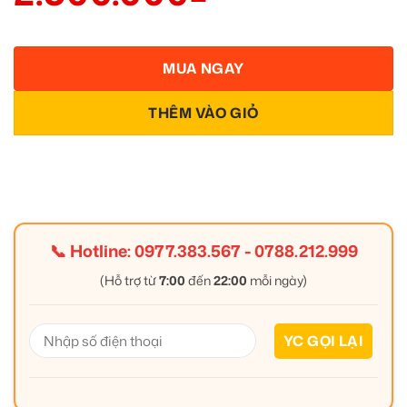
MUA NGAY
THÊM VÀO GIỎ
📞 Hotline:
0977.383.567
-
0788.212.999
(Hỗ trợ từ
7:00
đến
22:00
mỗi ngày)