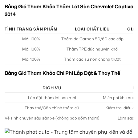
Bảng Giá Tham Khảo Thảm Lót Sàn Chevrolet Captiva
2014
TÌNH TRẠNG SẢN PHẨM
LOẠI CHẤT LIỆU
GIÁ
Mới 100%
Thảm da Carbon 5D/6D cao cấp
1.
Mới 100%
Thảm TPE đúc nguyên khối
1.
Mới 100%
Thảm cao su non chống trượt
8
Bảng Giá Tham Khảo Chi Phí Lắp Đặt & Thay Thế
DỊCH VỤ
MÔ
Lắp đặt thảm lót sàn mới
Miễn phí khi mua 
Thay thế/Căn chỉnh thảm cũ
Kiểm tra, điều c
Vệ sinh chuyên sâu sàn xe (không bao gồm thảm)
Làm sạch 