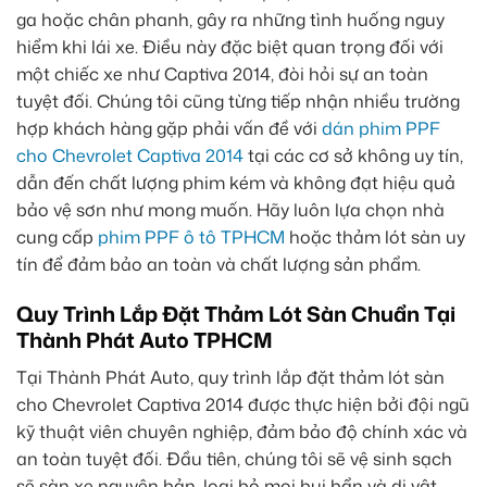
ga hoặc chân phanh, gây ra những tình huống nguy
hiểm khi lái xe. Điều này đặc biệt quan trọng đối với
một chiếc xe như Captiva 2014, đòi hỏi sự an toàn
tuyệt đối. Chúng tôi cũng từng tiếp nhận nhiều trường
hợp khách hàng gặp phải vấn đề với
dán phim PPF
cho Chevrolet Captiva 2014
tại các cơ sở không uy tín,
dẫn đến chất lượng phim kém và không đạt hiệu quả
bảo vệ sơn như mong muốn. Hãy luôn lựa chọn nhà
cung cấp
phim PPF ô tô TPHCM
hoặc thảm lót sàn uy
tín để đảm bảo an toàn và chất lượng sản phẩm.
Quy Trình Lắp Đặt Thảm Lót Sàn Chuẩn Tại
Thành Phát Auto TPHCM
Tại Thành Phát Auto, quy trình lắp đặt thảm lót sàn
cho Chevrolet Captiva 2014 được thực hiện bởi đội ngũ
kỹ thuật viên chuyên nghiệp, đảm bảo độ chính xác và
an toàn tuyệt đối. Đầu tiên, chúng tôi sẽ vệ sinh sạch
sẽ sàn xe nguyên bản, loại bỏ mọi bụi bẩn và dị vật.