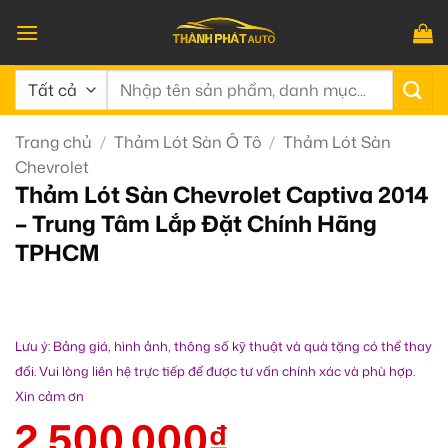
Bỏ
qua
nội
Tìm
dung
kiếm:
Trang chủ
/
Thảm Lót Sàn Ô Tô
/
Thảm Lót Sàn
Chevrolet
Thảm Lót Sàn Chevrolet Captiva 2014
– Trung Tâm Lắp Đặt Chính Hãng
TPHCM
Lưu ý: Bảng giá, hình ảnh, thông số kỹ thuật và quà tặng có thể thay
đổi. Vui lòng liên hệ trực tiếp để được tư vấn chính xác và phù hợp.
Xin cảm ơn
2.500.000
₫