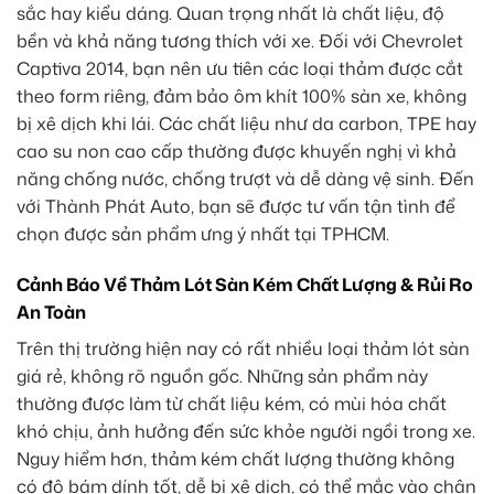
sắc hay kiểu dáng. Quan trọng nhất là chất liệu, độ
bền và khả năng tương thích với xe. Đối với Chevrolet
Captiva 2014, bạn nên ưu tiên các loại thảm được cắt
theo form riêng, đảm bảo ôm khít 100% sàn xe, không
bị xê dịch khi lái. Các chất liệu như da carbon, TPE hay
cao su non cao cấp thường được khuyến nghị vì khả
năng chống nước, chống trượt và dễ dàng vệ sinh. Đến
với Thành Phát Auto, bạn sẽ được tư vấn tận tình để
chọn được sản phẩm ưng ý nhất tại TPHCM.
Cảnh Báo Về Thảm Lót Sàn Kém Chất Lượng & Rủi Ro
An Toàn
Trên thị trường hiện nay có rất nhiều loại thảm lót sàn
giá rẻ, không rõ nguồn gốc. Những sản phẩm này
thường được làm từ chất liệu kém, có mùi hóa chất
khó chịu, ảnh hưởng đến sức khỏe người ngồi trong xe.
Nguy hiểm hơn, thảm kém chất lượng thường không
có độ bám dính tốt, dễ bị xê dịch, có thể mắc vào chân