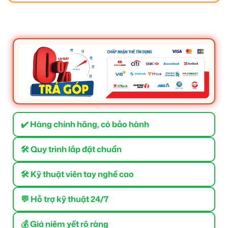
✔️ Hàng chính hãng, có bảo hành
🛠 Quy trình lắp đặt chuẩn
🛠 Kỹ thuật viên tay nghề cao
💬 Hỗ trợ kỹ thuật 24/7
💰 Giá niêm yết rõ ràng