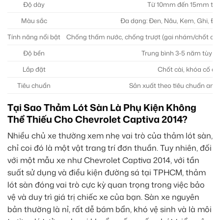
Độ dày
Từ 10mm đến 15mm tùy lo
Màu sắc
Đa dạng: Đen, Nâu, Kem, Ghi, Đỏ 
Tính năng nổi bật
Chống thấm nước, chống trượt (gai nhám/chốt cài)
Độ bền
Trung bình 3-5 năm tùy ch
Lắp đặt
Chốt cài, khóa cố đị
Tiêu chuẩn
Sản xuất theo tiêu chuẩn an t
Tại Sao Thảm Lót Sàn Là Phụ Kiện Không
Thể Thiếu Cho Chevrolet Captiva 2014?
Nhiều chủ xe thường xem nhẹ vai trò của thảm lót sàn,
chỉ coi đó là một vật trang trí đơn thuần. Tuy nhiên, đối
với một mẫu xe như Chevrolet Captiva 2014, với tần
suất sử dụng và điều kiện đường sá tại TPHCM, thảm
lót sàn đóng vai trò cực kỳ quan trọng trong việc bảo
vệ và duy trì giá trị chiếc xe của bạn. Sàn xe nguyên
bản thường là nỉ, rất dễ bám bẩn, khó vệ sinh và là môi