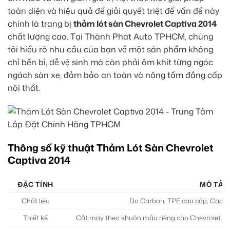
toàn diện và hiệu quả để giải quyết triệt để vấn đề này
chính là trang bị
thảm lót sàn Chevrolet Captiva 2014
chất lượng cao. Tại Thành Phát Auto TPHCM, chúng
tôi hiểu rõ nhu cầu của bạn về một sản phẩm không
chỉ bền bỉ, dễ vệ sinh mà còn phải ôm khít từng ngóc
ngách sàn xe, đảm bảo an toàn và nâng tầm đẳng cấp
nội thất.
Thông số kỹ thuật Thảm Lót Sàn Chevrolet
Captiva 2014
ĐẶC TÍNH
MÔ TẢ C
Chất liệu
Da Carbon, TPE cao cấp, Cao s
Thiết kế
Cắt may theo khuôn mẫu riêng cho Chevrolet Cap