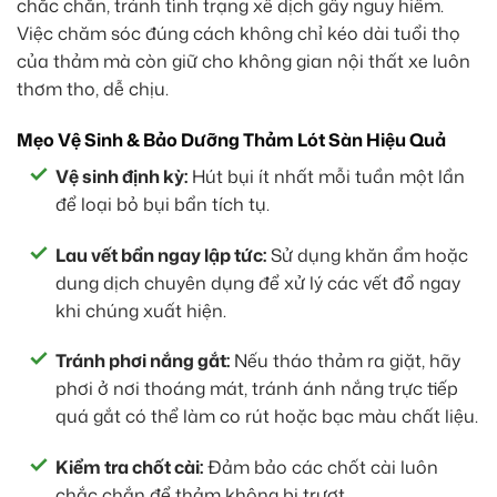
chắc chắn, tránh tình trạng xê dịch gây nguy hiểm.
Việc chăm sóc đúng cách không chỉ kéo dài tuổi thọ
của thảm mà còn giữ cho không gian nội thất xe luôn
thơm tho, dễ chịu.
Mẹo Vệ Sinh & Bảo Dưỡng Thảm Lót Sàn Hiệu Quả
Vệ sinh định kỳ:
Hút bụi ít nhất mỗi tuần một lần
để loại bỏ bụi bẩn tích tụ.
Lau vết bẩn ngay lập tức:
Sử dụng khăn ẩm hoặc
dung dịch chuyên dụng để xử lý các vết đổ ngay
khi chúng xuất hiện.
Tránh phơi nắng gắt:
Nếu tháo thảm ra giặt, hãy
phơi ở nơi thoáng mát, tránh ánh nắng trực tiếp
quá gắt có thể làm co rút hoặc bạc màu chất liệu.
Kiểm tra chốt cài:
Đảm bảo các chốt cài luôn
chắc chắn để thảm không bị trượt.