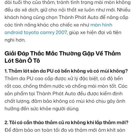
dài tuổi thọ của thảm, tránh tình trạng mài mòn không
đều do xê dịch, giữ cho nội thất xe luôn như mới. Nhiều
khách hàng cũng chọn Thành Phát Auto để nâng cấp
các tính năng khác cho chiếc xe như
màn hình
android toyota camry 2007
, giúp xe hiện đại và tiện
nghi hơn.
Giải Đáp Thắc Mắc Thường Gặp Về Thảm
Lót Sàn Ô Tô
1. Thảm lót sàn da PU có bền không và có mùi không?
Thảm da PU cao cấp được xử lý đặc biệt, có độ bền
rất cao, chống thấm nước và chống mài mòn tốt. Các
sản phẩm tại Thành Phát Auto đều được kiểm định
chất lượng, đảm bảo không có mùi khó chịu gây ảnh
hưởng đến sức khỏe người dùng.
2. Tôi có cần tháo thảm cũ ra không khi lắp thảm mới?
Để đảm bảo an toàn tối đa và thảm mới ôm khít sàn