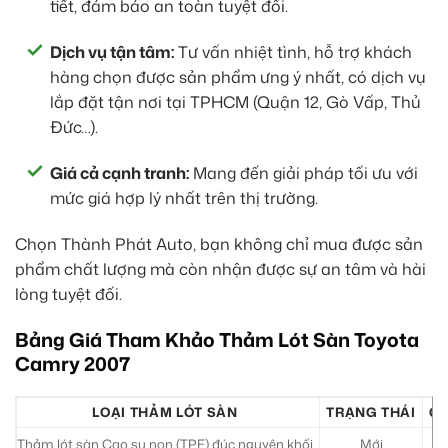
tiết, đảm bảo an toàn tuyệt đối.
Dịch vụ tận tâm:
Tư vấn nhiệt tình, hỗ trợ khách
hàng chọn được sản phẩm ưng ý nhất, có dịch vụ
lắp đặt tận nơi tại TPHCM (Quận 12, Gò Vấp, Thủ
Đức…).
Giá cả cạnh tranh:
Mang đến giải pháp tối ưu với
mức giá hợp lý nhất trên thị trường.
Chọn Thành Phát Auto, bạn không chỉ mua được sản
phẩm chất lượng mà còn nhận được sự an tâm và hài
lòng tuyệt đối.
Bảng Giá Tham Khảo Thảm Lót Sàn Toyota
Camry 2007
LOẠI THẢM LÓT SÀN
TRẠNG THÁI
GI
Thảm lót sàn Cao su non (TPE) đúc nguyên khối
Mới