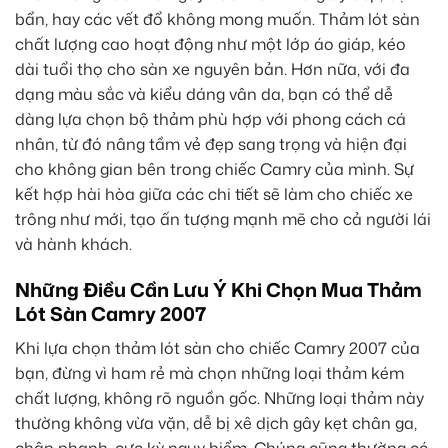
bẩn, hay các vết đổ không mong muốn. Thảm lót sàn
chất lượng cao hoạt động như một lớp áo giáp, kéo
dài tuổi thọ cho sàn xe nguyên bản. Hơn nữa, với đa
dạng màu sắc và kiểu dáng vân da, bạn có thể dễ
dàng lựa chọn bộ thảm phù hợp với phong cách cá
nhân, từ đó nâng tầm vẻ đẹp sang trọng và hiện đại
cho không gian bên trong chiếc Camry của mình. Sự
kết hợp hài hòa giữa các chi tiết sẽ làm cho chiếc xe
trông như mới, tạo ấn tượng mạnh mẽ cho cả người lái
và hành khách.
Những Điều Cần Lưu Ý Khi Chọn Mua Thảm
Lót Sàn Camry 2007
Khi lựa chọn thảm lót sàn cho chiếc Camry 2007 của
bạn, đừng vì ham rẻ mà chọn những loại thảm kém
chất lượng, không rõ nguồn gốc. Những loại thảm này
thường không vừa vặn, dễ bị xê dịch gây kẹt chân ga,
chân phanh, cực kỳ nguy hiểm. Chúng cũng thường có