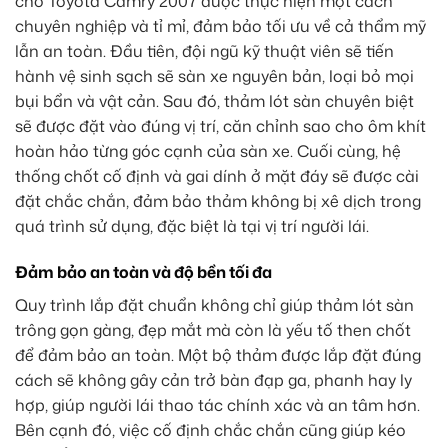
cho Toyota Camry 2007 được thực hiện một cách
chuyên nghiệp và tỉ mỉ, đảm bảo tối ưu về cả thẩm mỹ
lẫn an toàn. Đầu tiên, đội ngũ kỹ thuật viên sẽ tiến
hành vệ sinh sạch sẽ sàn xe nguyên bản, loại bỏ mọi
bụi bẩn và vật cản. Sau đó, thảm lót sàn chuyên biệt
sẽ được đặt vào đúng vị trí, căn chỉnh sao cho ôm khít
hoàn hảo từng góc cạnh của sàn xe. Cuối cùng, hệ
thống chốt cố định và gai dính ở mặt đáy sẽ được cài
đặt chắc chắn, đảm bảo thảm không bị xê dịch trong
quá trình sử dụng, đặc biệt là tại vị trí người lái.
Đảm bảo an toàn và độ bền tối đa
Quy trình lắp đặt chuẩn không chỉ giúp thảm lót sàn
trông gọn gàng, đẹp mắt mà còn là yếu tố then chốt
để đảm bảo an toàn. Một bộ thảm được lắp đặt đúng
cách sẽ không gây cản trở bàn đạp ga, phanh hay ly
hợp, giúp người lái thao tác chính xác và an tâm hơn.
Bên cạnh đó, việc cố định chắc chắn cũng giúp kéo