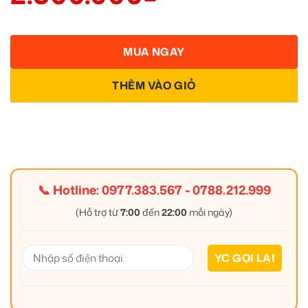
MUA NGAY
THÊM VÀO GIỎ
📞 Hotline:
0977.383.567
-
0788.212.999
(Hỗ trợ từ
7:00
đến
22:00
mỗi ngày)