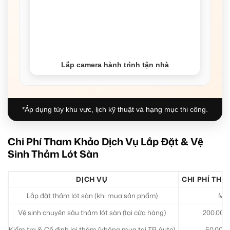
Lắp camera hành trình tận nhà
*Áp dụng tùy khu vực, lịch kỹ thuật và hạng mục thi công.
Chi Phí Tham Khảo Dịch Vụ Lắp Đặt & Vệ
Sinh Thảm Lót Sàn
DỊCH VỤ
CHI PHÍ THA
Lắp đặt thảm lót sàn (khi mua sản phẩm)
Miễ
Vệ sinh chuyên sâu thảm lót sàn (tại cửa hàng)
200.000 
Kiểm tra & Cố định lại thảm (không mua tại TP Auto)
50.000 