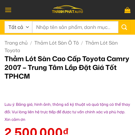
Bỏ
qua
nội
Tìm
dung
kiếm:
Trang chủ
/
Thảm Lót Sàn Ô Tô
/
Thảm Lót Sàn
Toyota
Thảm Lót Sàn Cao Cấp Toyota Camry
2007 – Trung Tâm Lắp Đặt Giá Tốt
TPHCM
Lưu ý: Bảng giá, hình ảnh, thông số kỹ thuật và quà tặng có thể thay
đổi. Vui lòng liên hệ trực tiếp để được tư vấn chính xác và phù hợp.
Xin cảm ơn
2.500.000
₫