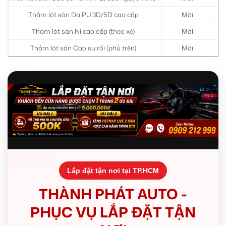
Thảm lót sàn Da PU 3D/5D cao cấp
Mới
Thảm lót sàn Nỉ cao cấp (theo xe)
Mới
Thảm lót sàn Cao su rối (phủ trên)
Mới
Lắp đặt tận nơi tại TP.HCM
THÀNH PHÁT AUTO -
PHỤC VỤ LẮP ĐẶT TẬN