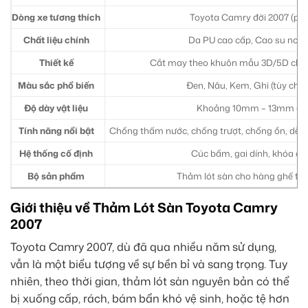
Dòng xe tương thích
Toyota Camry đời 2007 (pho
Chất liệu chính
Da PU cao cấp, Cao su non (
Thiết kế
Cắt may theo khuôn mẫu 3D/5D chuẩn 
Màu sắc phổ biến
Đen, Nâu, Kem, Ghi (tùy chọ
Độ dày vật liệu
Khoảng 10mm – 13mm (tùy l
Tính năng nổi bật
Chống thấm nước, chống trượt, chống ồn, dễ v
Hệ thống cố định
Cúc bấm, gai dính, khóa ch
Bộ sản phẩm
Thảm lót sàn cho hàng ghế trư
Giới thiệu về Thảm Lót Sàn Toyota Camry
2007
Toyota Camry 2007, dù đã qua nhiều năm sử dụng,
vẫn là một biểu tượng về sự bền bỉ và sang trọng. Tuy
nhiên, theo thời gian, thảm lót sàn nguyên bản có thể
bị xuống cấp, rách, bám bẩn khó vệ sinh, hoặc tệ hơn