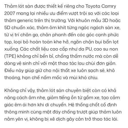
Thảm lót sàn được thiết kế riêng cho Toyota Camry
2007 mang lại nhiều ưu điểm vượt trội so với các loại
thảm generic trên thị trường. Với khuôn mẫu 3D hoặc
5D chuẩn xác, thảm ôm khít từng ngóc ngách sàn xe,
từ vị trí chân ga, chân phanh đến các góc cạnh phức
tạp, loại bỏ hoàn toàn khe hở, ngăn chặn bụi bẩn lọt
xuống. Các chất liệu cao cấp như da PU, cao su non
(TPE) không chỉ bền bỉ, chống thấm nước mà còn dễ
dàng vệ sinh chỉ với một thao tác lau chùi đơn giản.
Điều này giúp giữ cho nội thất xe luôn sạch sẽ, khô
thoáng, hạn chế nấm mốc và mùi khó chịu.
Không chỉ vậy, thảm lót sàn chuyên biệt còn có khả
năng cách âm nhẹ, giảm tiếng ồn từ gầm xe, tạo cảm
giác êm ái hơn khi di chuyển. Hệ thống chốt cố định
thông minh cùng mặt đáy chống trượt giúp thảm luôn
nằm yên vị, không bị xê dịch gây cản trở thao tác lái.