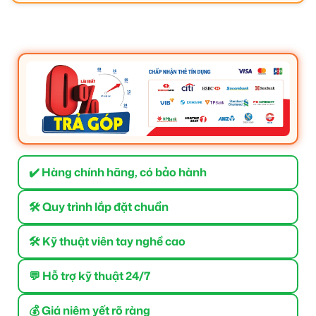
✔️ Hàng chính hãng, có bảo hành
🛠 Quy trình lắp đặt chuẩn
🛠 Kỹ thuật viên tay nghề cao
💬 Hỗ trợ kỹ thuật 24/7
💰 Giá niêm yết rõ ràng