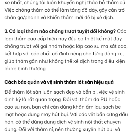
xe nhất, chúng tôi luôn khuyến nghị tháo bỏ thảm cũ.
Việc chồng thảm có thể làm tăng độ dày, gây cản trở
chân ga/phanh và khiến thảm mới dễ bị xê dịch.
3. Có loại thảm nào chống trượt tuyệt đối không?
Các
loại thảm cao cấp hiện nay đều có thiết kế mặt đáy
chống trượt với gai nhám hoặc lớp cao su ma sát cao,
kết hợp với các chốt cố định riêng cho từng dòng xe,
giúp thảm gần như không thể xê dịch trong điều kiện
lái xe bình thường.
Cách bảo quản và vệ sinh thảm lót sàn hiệu quả
Để thảm lót sàn luôn sạch đẹp và bền bỉ, việc vệ sinh
định kỳ là rất quan trọng. Đối với thảm da PU hoặc
cao su non, bạn chỉ cần dùng khăn ẩm lau sạch bề
mặt hoặc dùng máy hút bụi. Với các vết bẩn cứng đầu
hơn, có thể dùng dung dịch vệ sinh nội thất chuyên
dụng. Đối với thảm nỉ, nên thường xuyên hút bụi và