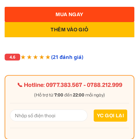
MUA NGAY
THÊM VÀO GIỎ
★★★★★
(21 đánh giá)
4.6
📞 Hotline:
0977.383.567
-
0788.212.999
(Hỗ trợ từ
7:00
đến
22:00
mỗi ngày)