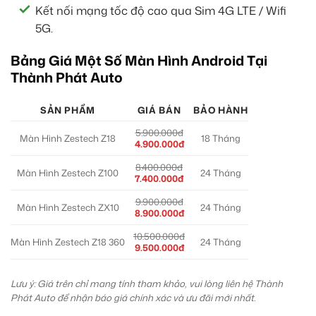
Kết nối mạng tốc độ cao qua Sim 4G LTE / Wifi
5G.
Bảng Giá Một Số Màn Hình Android Tại
Thành Phát Auto
SẢN PHẨM
GIÁ BÁN
BẢO HÀNH
5.900.000đ
Màn Hình Zestech Z18
18 Tháng
4.900.000đ
8.400.000đ
Màn Hình Zestech Z100
24 Tháng
7.400.000đ
9.900.000đ
Màn Hình Zestech ZX10
24 Tháng
8.900.000đ
10.500.000đ
Màn Hình Zestech Z18 360
24 Tháng
9.500.000đ
Lưu ý: Giá trên chỉ mang tính tham khảo, vui lòng liên hệ Thành
Phát Auto để nhận báo giá chính xác và ưu đãi mới nhất.