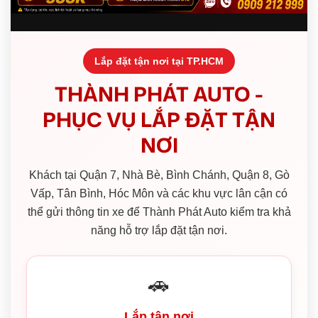
Lắp đặt tận nơi tại TP.HCM
THÀNH PHÁT AUTO -
PHỤC VỤ LẮP ĐẶT TẬN
NƠI
Khách tại Quận 7, Nhà Bè, Bình Chánh, Quận 8, Gò
Vấp, Tân Bình, Hóc Môn và các khu vực lân cận có
thể gửi thông tin xe để Thành Phát Auto kiểm tra khả
năng hỗ trợ lắp đặt tận nơi.
🚗
Lắp tận nơi