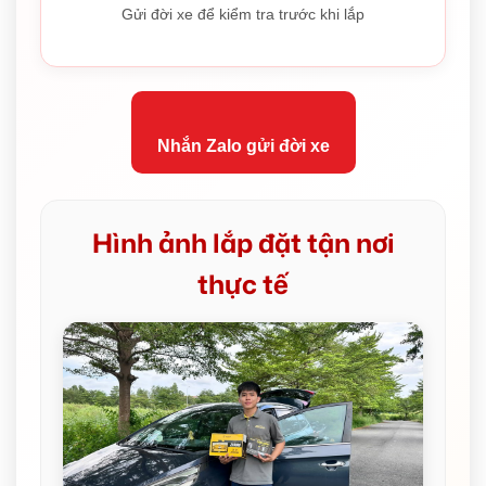
Gửi đời xe để kiểm tra trước khi lắp
Nhắn Zalo gửi đời xe
Hình ảnh lắp đặt tận nơi
thực tế