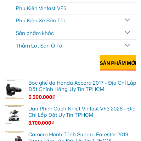
Phụ Kiện Vinfast VF3
Phụ Kiện Xe Bán Tải
Sản phẩm khác
Thảm Lót Sàn Ô Tô
SẢN PHẨM MỚI
Bọc ghế da Honda Accord 2017 - Địa Chỉ Lắp
Đặt Chính Hãng, Uy Tín TPHCM
5.500.000
₫
Dán Phim Cách Nhiệt Vinfast VF3 2026 - Địa
Chỉ Lắp Đặt Uy Tín TPHCM
3.700.000
₫
Camera Hành Trình Subaru Forester 2019 -
Trung Tâm Lắp Đặt Uy Tín TPHCM