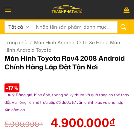
Bỏ
qua
nội
Tìm
dung
kiếm:
Trang chủ
/
Màn Hình Android Ô Tô Xe Hơi
/
Màn
Hình Android Toyota
Màn Hình Toyota Rav4 2008 Android
Chính Hãng Lắp Đặt Tận Nơi
-17%
Lưu ý: Bảng giá, hình ảnh, thông số kỹ thuật và quà tặng có thể thay
đổi. Vui lòng liên hệ trực tiếp để được tư vấn chính xác và phù hợp.
Xin cảm ơn
4.900.000
₫
5.900.000
₫