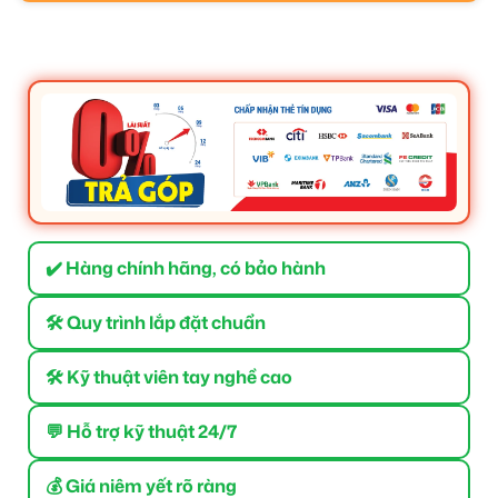
✔️ Hàng chính hãng, có bảo hành
🛠 Quy trình lắp đặt chuẩn
🛠 Kỹ thuật viên tay nghề cao
💬 Hỗ trợ kỹ thuật 24/7
💰 Giá niêm yết rõ ràng