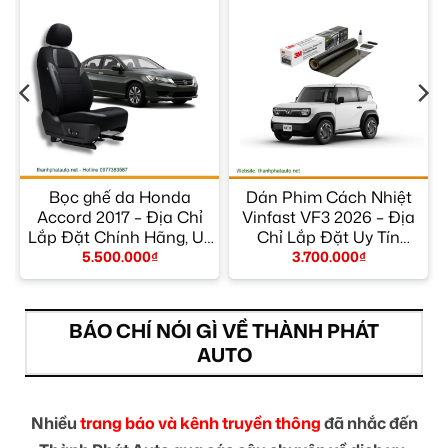
Bọc ghế da Honda
Dán Phim Cách Nhiệt
p
Accord 2017 – Địa Chỉ
Vinfast VF3 2026 – Địa
M
Lắp Đặt Chính Hãng, Uy
Chỉ Lắp Đặt Uy Tín
Tín TPHCM
TPHCM
5.500.000
₫
3.700.000
₫
BÁO CHÍ NÓI GÌ VỀ THÀNH PHÁT
AUTO
Nhiều
trang báo và kênh truyền thông
đã nhắc đến