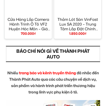
Cửa Hàng Lắp Camera
Thảm Lót Sàn VinFast
Hành Trình Ô Tô VF2
Lux SA 2020 – Trung
y
Huyện Hóc Môn – Giá
Tâm Lắp Đặt Chính
Tốt TPHCM
Hãng TPHCM
700.000
₫
1.850.000
₫
BÁO CHÍ NÓI GÌ VỀ THÀNH PHÁT
AUTO
Nhiều
trang báo và kênh truyền thông
đã nhắc đến
Thành Phát Auto qua các câu chuyện về dịch vụ,
sản phẩm và hành trình phát triển thương hiệu
trong lĩnh vực phụ kiện ô tô.