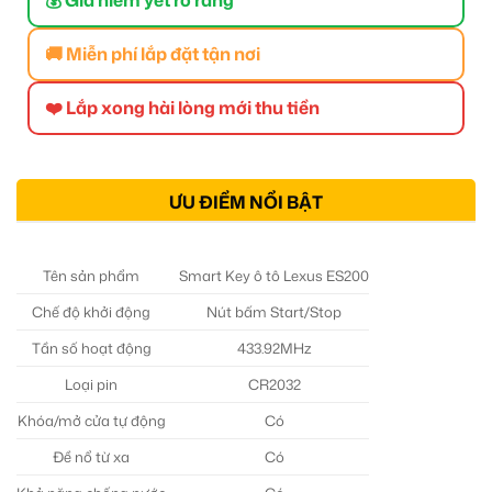
🚚 Miễn phí lắp đặt tận nơi
❤️ Lắp xong hài lòng mới thu tiền
ƯU ĐIỂM NỔI BẬT
Tên sản phẩm
Smart Key ô tô Lexus ES200
Chế độ khởi động
Nút bấm Start/Stop
Tần số hoạt động
433.92MHz
Loại pin
CR2032
Khóa/mở cửa tự động
Có
Đề nổ từ xa
Có