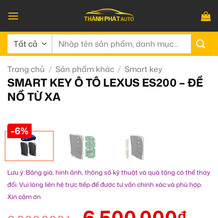
Bỏ
qua
nội
Tìm
dung
kiếm:
Trang chủ
/
Sản phẩm khác
/
Smart key
SMART KEY Ô TÔ LEXUS ES200 – ĐỀ
NỔ TỪ XA
-6%
Lưu ý: Bảng giá, hình ảnh, thông số kỹ thuật và quà tặng có thể thay
đổi. Vui lòng liên hệ trực tiếp để được tư vấn chính xác và phù hợp.
Xin cảm ơn
6.500.000
₫