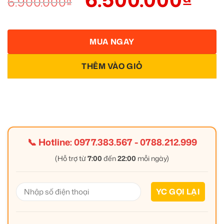
6.900.000
₫
MUA NGAY
THÊM VÀO GIỎ
📞 Hotline:
0977.383.567
-
0788.212.999
(Hỗ trợ từ
7:00
đến
22:00
mỗi ngày)