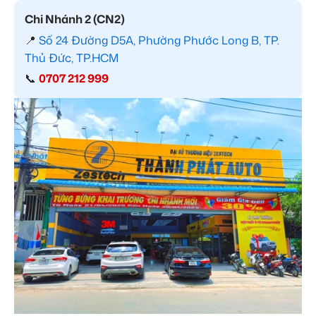
Chi Nhánh 2 (CN2)
📍
Số 24 Đường D5A, Phường Phước Long B, TP.
Thủ Đức, TP.HCM
📞
0707 212 999