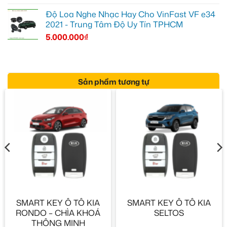
Độ Loa Nghe Nhạc Hay Cho VinFast VF e34
2021 - Trung Tâm Độ Uy Tín TPHCM
5.000.000
₫
Sản phẩm tương tự
SMART KEY Ô TÔ KIA
SMART KEY Ô TÔ KIA
RONDO – CHÌA KHOÁ
SELTOS
THÔNG MINH