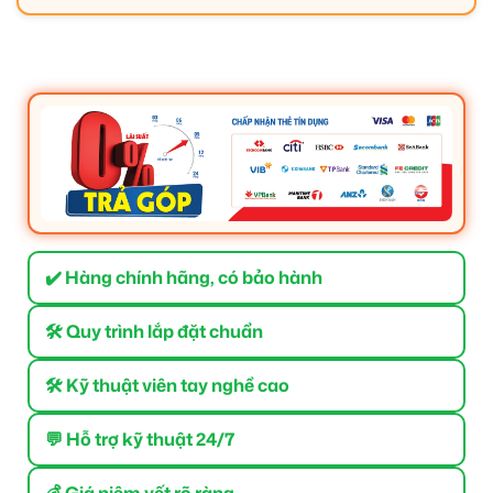
✔️ Hàng chính hãng, có bảo hành
🛠 Quy trình lắp đặt chuẩn
🛠 Kỹ thuật viên tay nghề cao
💬 Hỗ trợ kỹ thuật 24/7
💰 Giá niêm yết rõ ràng