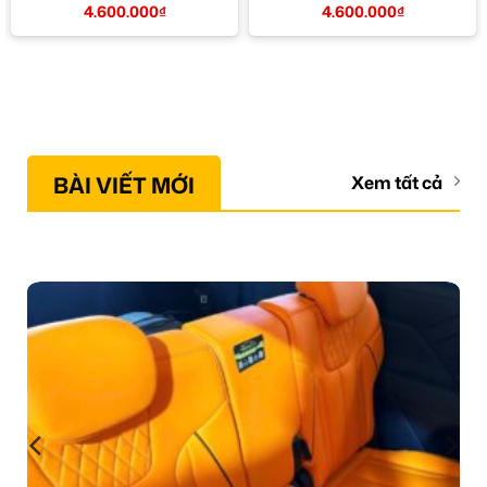
4.600.000
₫
4.600.000
₫
BÀI VIẾT MỚI
Xem tất cả