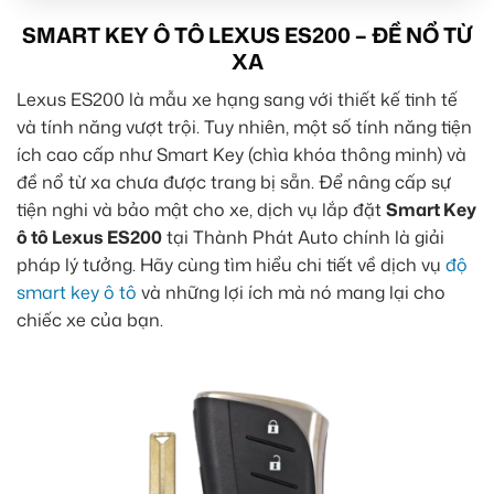
SMART KEY Ô TÔ LEXUS ES200 – ĐỀ NỔ TỪ
XA
Lexus ES200 là mẫu xe hạng sang với thiết kế tinh tế
và tính năng vượt trội. Tuy nhiên, một số tính năng tiện
ích cao cấp như Smart Key (chìa khóa thông minh) và
đề nổ từ xa chưa được trang bị sẵn. Để nâng cấp sự
tiện nghi và bảo mật cho xe, dịch vụ lắp đặt
Smart Key
ô tô Lexus ES200
tại Thành Phát Auto chính là giải
pháp lý tưởng. Hãy cùng tìm hiểu chi tiết về dịch vụ
độ
smart key ô tô
và những lợi ích mà nó mang lại cho
chiếc xe của bạn.