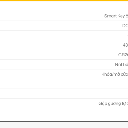
Smart Key ô
DC
4
CR20
Nút bấ
Khóa/mở cửa 
Gập gương tự đ