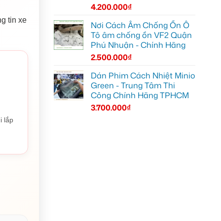
4.200.000
₫
g tin xe
Nơi Cách Âm Chống Ồn Ô
Tô âm chống ồn VF2 Quận
Phú Nhuận - Chính Hãng
2.500.000
₫
Dán Phim Cách Nhiệt Minio
Green - Trung Tâm Thi
Công Chính Hãng TPHCM
3.700.000
₫
i lắp