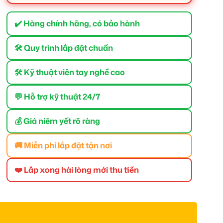
✔️ Hàng chính hãng, có bảo hành
🛠 Quy trình lắp đặt chuẩn
🛠 Kỹ thuật viên tay nghề cao
💬 Hỗ trợ kỹ thuật 24/7
💰 Giá niêm yết rõ ràng
🚚 Miễn phí lắp đặt tận nơi
❤️ Lắp xong hài lòng mới thu tiền