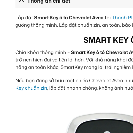
Thông tin chi tiết
Lắp đặt
Smart Key ô tô Chevrolet Aveo
tại
Thành Ph
gương thông minh. Lắp đặt chuẩn zin, an toàn, bảo h
SMART KEY 
Chìa khóa thông minh –
Smart Key ô tô Chevrolet 
trở nên hiện đại và tiện lợi hơn. Với khả năng khởi
năng an toàn khác, SmartKey mang lại trải nghiệm lá
Nếu bạn đang sở hữu một chiếc Chevrolet Aveo như
Key chuẩn zin
, lắp đặt nhanh chóng, không ảnh hưở