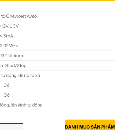
 tô Chevrolet Aveo
 12V ± 3V
<15mA
33.92MHz
32 Lithium
m Start/Stop
tự động, đề nổ từ xa
Có
Có
ộng, lên kính tự động
DANH MỤC SẢN PHẨM