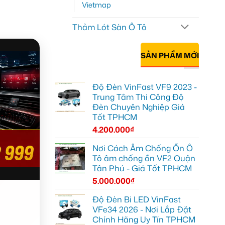
Vietmap
Thảm Lót Sàn Ô Tô
SẢN PHẨM MỚI
Độ Đèn VinFast VF9 2023 -
Trung Tâm Thi Công Độ
Đèn Chuyên Nghiệp Giá
Tốt TPHCM
4.200.000
₫
Nơi Cách Âm Chống Ồn Ô
Tô âm chống ồn VF2 Quận
Tân Phú - Giá Tốt TPHCM
5.000.000
₫
Độ Đèn Bi LED VinFast
VFe34 2026 - Nơi Lắp Đặt
Chính Hãng Uy Tín TPHCM