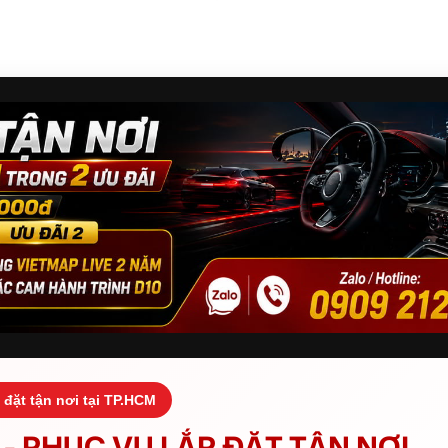
 đặt tận nơi tại TP.HCM
- PHỤC VỤ LẮP ĐẶT TẬN NƠI