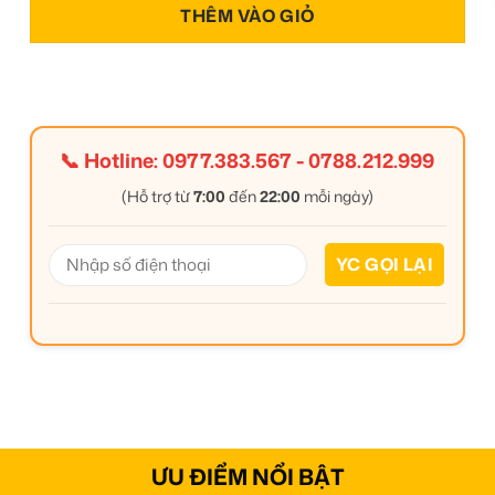
THÊM VÀO GIỎ
📞 Hotline:
0977.383.567
-
0788.212.999
(Hỗ trợ từ
7:00
đến
22:00
mỗi ngày)
ƯU ĐIỂM NỔI BẬT