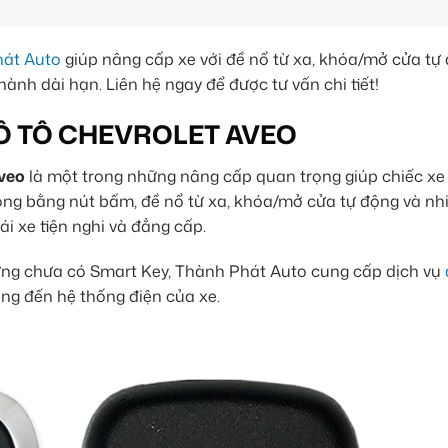
át Auto
giúp nâng cấp xe với đề nổ từ xa, khóa/mở cửa tự
ành dài hạn. Liên hệ ngay để được tư vấn chi tiết!
Ô TÔ CHEVROLET AVEO
Aveo
là một trong những nâng cấp quan trọng giúp chiếc xe
 động bằng nút bấm, đề nổ từ xa, khóa/mở cửa tự động và nh
i xe tiện nghi và đẳng cấp.
ng chưa có Smart Key, Thành Phát Auto cung cấp dịch vụ
ng đến hệ thống điện của xe.