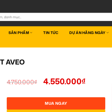
SẢN PHẨM
TIN TỨC
DỰ ÁN HẰNG NGÀY
T AVEO
4.550.000
₫
4.750.000
₫
MUA NGAY