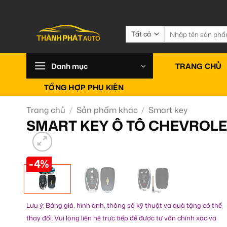
Bỏ
qua
nội
Tìm
kiếm:
dung
Danh mục
TRANG CHỦ
TỔNG HỢP PHỤ KIỆN
Trang chủ
/
Sản phẩm khác
/
Smart key
SMART KEY Ô TÔ CHEVROLE
-4%
Lưu ý: Bảng giá, hình ảnh, thông số kỹ thuật và quà tặng có thể
thay đổi. Vui lòng liên hệ trực tiếp để được tư vấn chính xác và