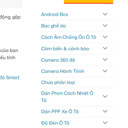
Android Box
 động, gập
Bọc ghế da
Cách Âm Chống Ồn Ô Tô
Cảm biến & cảnh báo
 của bạn
iều tính
Camera 360 độ
Camera Hành Trình
độ Smart
Chưa phân loại
Dán Phim Cách Nhiệt Ô
Tô
Dán PPF Xe Ô Tô
Độ Đèn Ô Tô