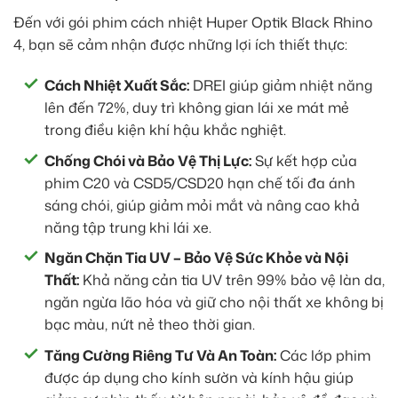
Đến với gói phim cách nhiệt Huper Optik Black Rhino
4, bạn sẽ cảm nhận được những lợi ích thiết thực:
Cách Nhiệt Xuất Sắc:
DREI giúp giảm nhiệt năng
lên đến 72%, duy trì không gian lái xe mát mẻ
trong điều kiện khí hậu khắc nghiệt.
Chống Chói và Bảo Vệ Thị Lực:
Sự kết hợp của
phim C20 và CSD5/CSD20 hạn chế tối đa ánh
sáng chói, giúp giảm mỏi mắt và nâng cao khả
năng tập trung khi lái xe.
Ngăn Chặn Tia UV – Bảo Vệ Sức Khỏe và Nội
Thất:
Khả năng cản tia UV trên 99% bảo vệ làn da,
ngăn ngừa lão hóa và giữ cho nội thất xe không bị
bạc màu, nứt nẻ theo thời gian.
Tăng Cường Riêng Tư Và An Toàn:
Các lớp phim
được áp dụng cho kính sườn và kính hậu giúp