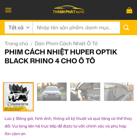
Bỏ
qua
nội
Tìm
dung
kiếm:
Trang chủ
/
Dán Phim Cách Nhiệt Ô Tô
PHIM CÁCH NHIỆT HUPER OPTIK
BLACK RHINO 4 CHO Ô TÔ
Lưu ý: Bảng giá, hình ảnh, thông số kỹ thuật và quà tặng có thể thay
đổi. Vui lòng liên hệ trực tiếp để được tư vấn chính xác và phù hợp.
Xin cảm ơn