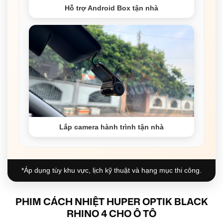
Hỗ trợ Android Box tận nhà
Lắp camera hành trình tận nhà
*Áp dụng tùy khu vực, lịch kỹ thuật và hạng mục thi công.
PHIM CÁCH NHIỆT HUPER OPTIK BLACK
RHINO 4 CHO Ô TÔ