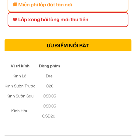
🚚 Miễn phí lắp đặt tận nơi
❤️ Lắp xong hài lòng mới thu tiền
ƯU ĐIỂM NỔI BẬT
Vị trí kính
Dòng phim
Kính Lái
Drei
Kính Sườn Trước
C20
Kính Sườn Sau
CSD05
CSD05
Kính Hậu
CSD20