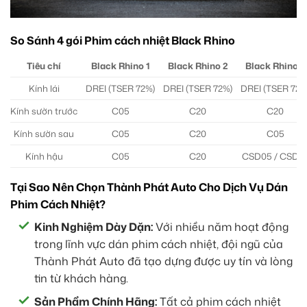
So Sánh 4 gói Phim cách nhiệt Black Rhino
Tiêu chí
Black Rhino 1
Black Rhino 2
Black Rhino 3
Kính lái
DREI (TSER 72%)
DREI (TSER 72%)
DREI (TSER 72%
Kính sườn trước
C05
C20
C20
Kính sườn sau
C05
C20
C05
Kính hậu
C05
C20
CSD05 / CSD2
Tại Sao Nên Chọn Thành Phát Auto Cho Dịch Vụ Dán
Phim Cách Nhiệt?
Kinh Nghiệm Dày Dặn:
Với nhiều năm hoạt động
trong lĩnh vực dán phim cách nhiệt, đội ngũ của
Thành Phát Auto đã tạo dựng được uy tín và lòng
tin từ khách hàng.
Sản Phẩm Chính Hãng:
Tất cả phim cách nhiệt