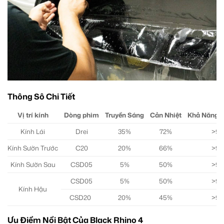
Thông Sô Chi Tiết
Vị trí kính
Dòng phim
Truyền Sáng
Cản Nhiệt
Khả Năng 
Kính Lái
Drei
35%
72%
>9
Kính Sườn Trước
C20
20%
66%
>9
Kính Sườn Sau
CSD05
5%
50%
>9
CSD05
5%
50%
>9
Kính Hậu
CSD20
20%
45%
>9
Ưu Điểm Nổi Bật Của Black Rhino 4