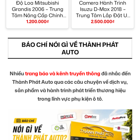
Độ Loa Mitsubishi
Camera Hành Trình
m
Grandis 2006 – Trung
Isuzu D-Max 2018 –
Tâm Nâng Cấp Chính
Trung Tâm Lắp Đặt Uy
Hãng TPHCM
Tín TPHCM
1.200.000
₫
2.500.000
₫
BÁO CHÍ NÓI GÌ VỀ THÀNH PHÁT
AUTO
Nhiều
trang báo và kênh truyền thông
đã nhắc đến
Thành Phát Auto qua các câu chuyện về dịch vụ,
sản phẩm và hành trình phát triển thương hiệu
trong lĩnh vực phụ kiện ô tô.