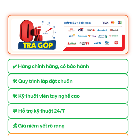
✔️ Hàng chính hãng, có bảo hành
🛠 Quy trình lắp đặt chuẩn
🛠 Kỹ thuật viên tay nghề cao
💬 Hỗ trợ kỹ thuật 24/7
💰 Giá niêm yết rõ ràng