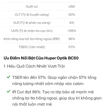
Xuất xứ
USA
VLT (Tỷ lệ truyền sáng)
50%
VLR (Tỷ lệ phản xạ sáng)
6%
UVR (Tỷ lệ chặn tia cực tím)
>99%
Khả năng loại bỏ tia hồng ngoại (IRR)
96%
TSER ( Cản nhiệt)
57%
Ưu Điểm Nổi Bật Của Huper Optik BC50
1. Hiệu Quả Cách Nhiệt Vượt Trội
TSER lên đến 57%: Giúp ngăn chặn 57% tổng
năng lượng nhiệt xâm nhập vào cabin.
IR Cut đạt 96%: Tạo ra lớp bảo vệ mạnh mẽ
chống lại tia hồng ngoại, giúp duy trì không gian
nội thất luôn mát mẻ.