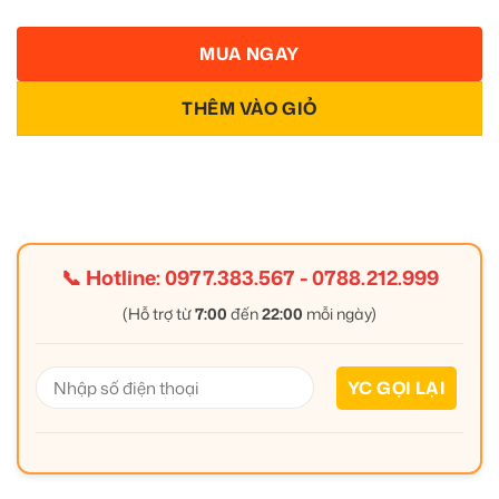
MUA NGAY
THÊM VÀO GIỎ
📞 Hotline:
0977.383.567
-
0788.212.999
(Hỗ trợ từ
7:00
đến
22:00
mỗi ngày)