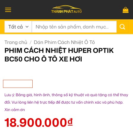
Bỏ
qua
nội
Tìm
dung
kiếm:
Trang chủ
/
Dán Phim Cách Nhiệt Ô Tô
PHIM CÁCH NHIỆT HUPER OPTIK
BC50 CHO Ô TÔ XE HƠI
Lưu ý: Bảng giá, hình ảnh, thông số kỹ thuật và quà tặng có thể thay
đổi. Vui lòng liên hệ trực tiếp để được tư vấn chính xác và phù hợp.
Xin cảm ơn
18.900.000
₫