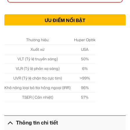
ƯU ĐIỂM NỔI BẬT
Thương hiệu:
Huper Optik
Xuất xứ
USA
VLT (Tỷ lệ truyền sáng)
50%
VLR (Tỷ lệ phản xạ sáng)
6%
UVR (Tỷ lệ chặn tia cực tím)
>99%
Khả năng loại bỏ tia hồng ngoại (IRR)
96%
TSER ( Cản nhiệt)
57%
Thông tin chi tiết