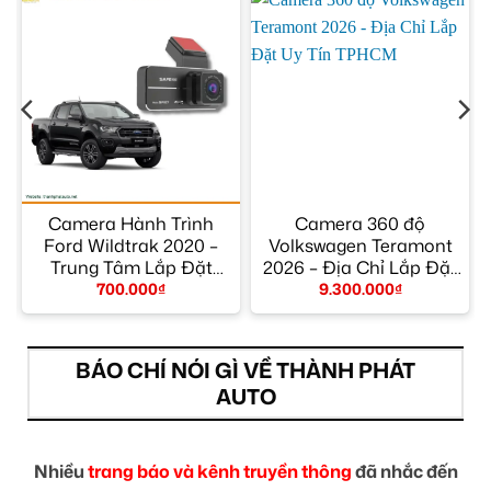
Camera Hành Trình
Camera 360 độ
Ford Wildtrak 2020 –
Volkswagen Teramont
Trung Tâm Lắp Đặt
2026 – Địa Chỉ Lắp Đặt
Chính Hãng Uy Tín
Uy Tín TPHCM
700.000
₫
9.300.000
₫
TPHCM
BÁO CHÍ NÓI GÌ VỀ THÀNH PHÁT
AUTO
Nhiều
trang báo và kênh truyền thông
đã nhắc đến