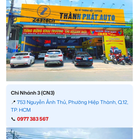
Chi Nhánh 3 (CN3)
📍
753 Nguyễn Ảnh Thủ, Phường Hiệp Thành, Q.12,
TP. HCM
📞
0977 383 567