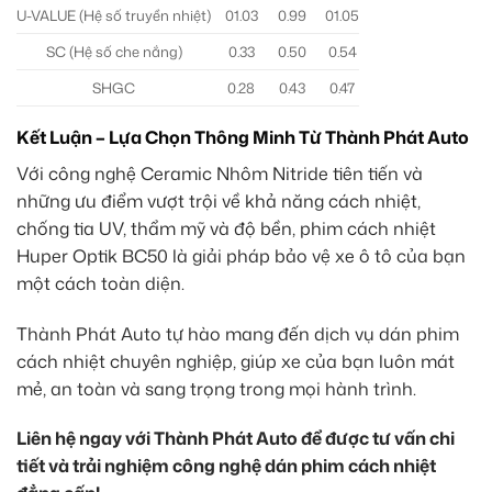
U-VALUE (Hệ số truyền nhiệt)
01.03
0.99
01.05
SC (Hệ số che nắng)
0.33
0.50
0.54
SHGC
0.28
0.43
0.47
Kết Luận – Lựa Chọn Thông Minh Từ Thành Phát Auto
Với công nghệ Ceramic Nhôm Nitride tiên tiến và
những ưu điểm vượt trội về khả năng cách nhiệt,
chống tia UV, thẩm mỹ và độ bền, phim cách nhiệt
Huper Optik BC50 là giải pháp bảo vệ xe ô tô của bạn
một cách toàn diện.
Thành Phát Auto tự hào mang đến dịch vụ dán phim
cách nhiệt chuyên nghiệp, giúp xe của bạn luôn mát
mẻ, an toàn và sang trọng trong mọi hành trình.
Liên hệ ngay với Thành Phát Auto để được tư vấn chi
tiết và trải nghiệm công nghệ dán phim cách nhiệt