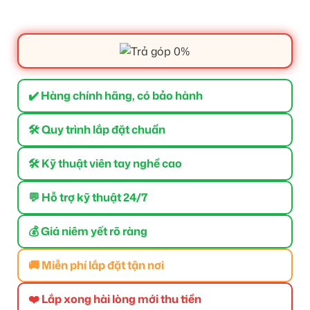
✔️ Hàng chính hãng, có bảo hành
🛠 Quy trình lắp đặt chuẩn
🛠 Kỹ thuật viên tay nghề cao
💬 Hỗ trợ kỹ thuật 24/7
💰 Giá niêm yết rõ ràng
🚚 Miễn phí lắp đặt tận nơi
❤️ Lắp xong hài lòng mới thu tiền