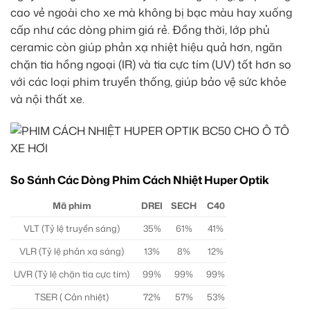
cao vẻ ngoài cho xe mà không bị bạc màu hay xuống
cấp như các dòng phim giá rẻ. Đồng thời, lớp phủ
ceramic còn giúp phản xạ nhiệt hiệu quả hơn, ngăn
chặn tia hồng ngoại (IR) và tia cực tím (UV) tốt hơn so
với các loại phim truyền thống, giúp bảo vệ sức khỏe
và nội thất xe.
So Sánh Các Dòng Phim Cách Nhiệt Huper Optik
Mã phim
DREI
SECH
C40
VLT (Tỷ lệ truyền sáng)
35%
61%
41%
VLR (Tỷ lệ phản xạ sáng)
13%
8%
12%
UVR (Tỷ lệ chặn tia cực tím)
99%
99%
99%
TSER ( Cản nhiệt)
72%
57%
53%