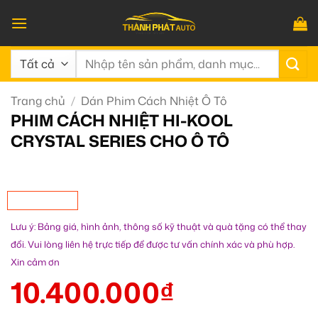
Bỏ
qua
nội
Tìm
dung
kiếm:
Trang chủ
/
Dán Phim Cách Nhiệt Ô Tô
PHIM CÁCH NHIỆT HI-KOOL
CRYSTAL SERIES CHO Ô TÔ
Lưu ý: Bảng giá, hình ảnh, thông số kỹ thuật và quà tặng có thể thay
đổi. Vui lòng liên hệ trực tiếp để được tư vấn chính xác và phù hợp.
Xin cảm ơn
10.400.000
₫