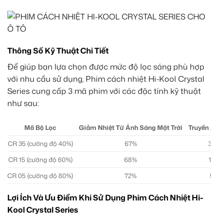
Thông Số Kỹ Thuật Chi Tiết
Để giúp bạn lựa chọn được mức độ lọc sáng phù hợp
với nhu cầu sử dụng, Phim cách nhiệt Hi-Kool Crystal
Series cung cấp 3 mã phim với các đặc tính kỹ thuật
như sau:
Mã Bộ Lọc
Giảm Nhiệt Từ Ánh Sáng Mặt Trời
Truyền Á
CR 35 (cường độ 40%)
67%
35
CR 15 (cường độ 60%)
68%
15
CR 05 (cường độ 80%)
72%
5
Lợi Ích Và Ưu Điểm Khi Sử Dụng Phim Cách Nhiệt Hi-
Kool Crystal Series