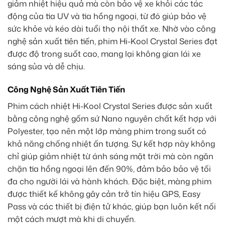
giảm nhiệt hiệu quả mà còn bảo vệ xe khỏi các tác
động của tia UV và tia hồng ngoại, từ đó giúp bảo vệ
sức khỏe và kéo dài tuổi thọ nội thất xe. Nhờ vào công
nghệ sản xuất tiên tiến, phim Hi-Kool Crystal Series đạt
được độ trong suốt cao, mang lại không gian lái xe
sáng sủa và dễ chịu.
Công Nghệ Sản Xuất Tiên Tiến
Phim cách nhiệt Hi-Kool Crystal Series được sản xuất
bằng công nghệ gốm sứ Nano nguyên chất kết hợp với
Polyester, tạo nên một lớp màng phim trong suốt có
khả năng chống nhiệt ấn tượng. Sự kết hợp này không
chỉ giúp giảm nhiệt từ ánh sáng mặt trời mà còn ngăn
chặn tia hồng ngoại lên đến 90%, đảm bảo bảo vệ tối
đa cho người lái và hành khách. Đặc biệt, màng phim
được thiết kế không gây cản trở tín hiệu GPS, Easy
Pass và các thiết bị điện tử khác, giúp bạn luôn kết nối
một cách mượt mà khi di chuyển.