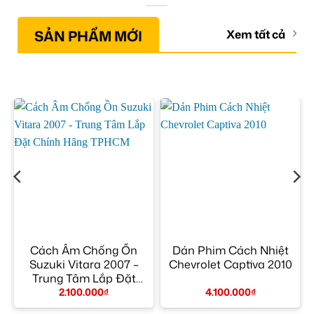
SẢN PHẨM MỚI
Xem tất cả
Cách Âm Chống Ồn
Dán Phim Cách Nhiệt
Suzuki Vitara 2007 –
Chevrolet Captiva 2010
Trung Tâm Lắp Đặt
Chính Hãng TPHCM
2.100.000
₫
4.100.000
₫