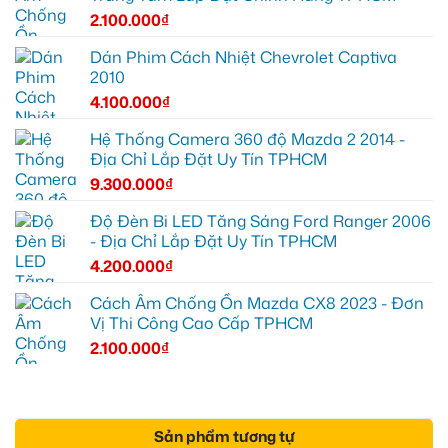
2.100.000
₫
Dán Phim Cách Nhiệt Chevrolet Captiva
2010
4.100.000
₫
Hệ Thống Camera 360 độ Mazda 2 2014 -
Địa Chỉ Lắp Đặt Uy Tín TPHCM
9.300.000
₫
Độ Đèn Bi LED Tăng Sáng Ford Ranger 2006
- Địa Chỉ Lắp Đặt Uy Tín TPHCM
4.200.000
₫
Cách Âm Chống Ồn Mazda CX8 2023 - Đơn
Vị Thi Công Cao Cấp TPHCM
2.100.000
₫
Sản phẩm tương tự