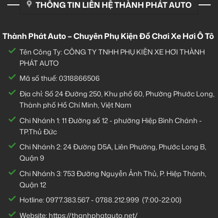
THÔNG TIN LIÊN HỆ THÀNH PHÁT AUTO
Thành Phát Auto – Chuyên Phụ Kiện Đồ Chơi Xe Hơi Ô Tô
Tên Công Ty: CÔNG TY TNHH PHỤ KIỆN XE HƠI THÀNH
PHÁT AUTO
Mã số thuế: 0318866506
Địa chỉ: Số 24 Đường 250, Khu phố 60, Phường Phước Long,
Thành phố Hồ Chí Minh, Việt Nam
Chi Nhánh 1:
11 Đường số 12 - phường Hiệp Bình Chánh -
TP.Thủ Đức
Chi Nhánh 2:
24 Đường D5A, Liên Phường, Phước Long B,
Quận 9
Chi Nhánh 3:
753 Đường Nguyễn Ảnh Thủ, P. Hiệp Thành,
Quận 12
Hotline:
0977.383.567
-
0788.212.999
(7:00-22:00)
Website:
https://thanhphatauto.net/