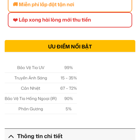
🚚 Miễn phí lắp đặt tận nơi
❤️ Lắp xong hài lòng mới thu tiền
ƯU ĐIỂM NỔI BẬT
Bảo Vệ Tia UV
99%
Truyền Ánh Sáng
15 – 35%
Cản Nhiệt
67 – 72%
Bảo Vệ Tia Hồng Ngoại (IR)
90%
Phản Gương
5%
Thông tin chi tiết