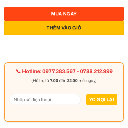
MUA NGAY
THÊM VÀO GIỎ
📞 Hotline:
0977.383.567
-
0788.212.999
(Hỗ trợ từ
7:00
đến
22:00
mỗi ngày)