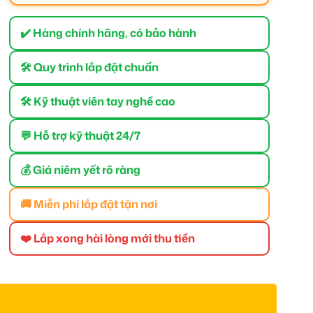
✔️ Hàng chính hãng, có bảo hành
🛠 Quy trình lắp đặt chuẩn
🛠 Kỹ thuật viên tay nghề cao
💬 Hỗ trợ kỹ thuật 24/7
💰 Giá niêm yết rõ ràng
🚚 Miễn phí lắp đặt tận nơi
❤️ Lắp xong hài lòng mới thu tiền