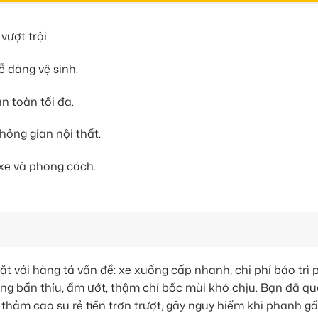
vượt trội.
 dàng vệ sinh.
n toàn tối đa.
hông gian nội thất.
xe và phong cách.
ặt với hàng tá vấn đề: xe xuống cấp nhanh, chi phí bảo trì 
 trạng bẩn thỉu, ẩm ướt, thậm chí bốc mùi khó chịu. Bạn đã q
 thảm cao su rẻ tiền trơn trượt, gây nguy hiểm khi phanh 