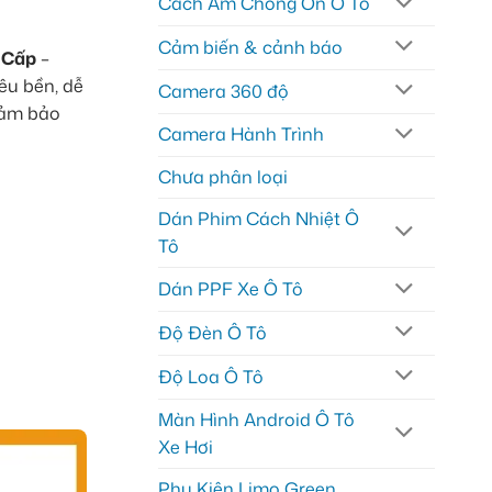
Cách Âm Chống Ồn Ô Tô
Cảm biến & cảnh báo
o Cấp
–
êu bền, dễ
Camera 360 độ
đảm bảo
Camera Hành Trình
Chưa phân loại
Dán Phim Cách Nhiệt Ô
Tô
Dán PPF Xe Ô Tô
Độ Đèn Ô Tô
Độ Loa Ô Tô
Màn Hình Android Ô Tô
Xe Hơi
Phụ Kiện Limo Green