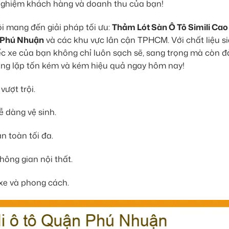
nghiệm khách hàng và doanh thu của bạn!
i mang đến giải pháp tối ưu:
Thảm Lót Sàn Ô Tô Simili Ca
 Phú Nhuận
và các khu vực lân cận TPHCM. Với chất liệu si
iếc xe của bạn không chỉ luôn sạch sẽ, sang trọng mà còn 
vòng lặp tốn kém và kém hiệu quả ngay hôm nay!
vượt trội.
 dàng vệ sinh.
n toàn tối đa.
hông gian nội thất.
xe và phong cách.