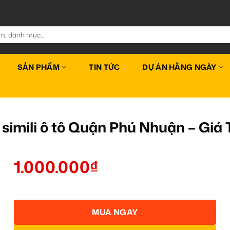
SẢN PHẨM
TIN TỨC
DỰ ÁN HẰNG NGÀY
n simili ô tô Quận Phú Nhuận – Gi
1.000.000
₫
MUA NGAY