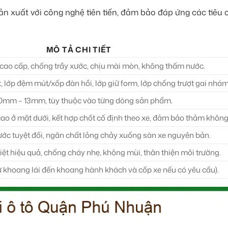
sản xuất với công nghệ tiên tiến, đảm bảo đáp ứng các tiêu
MÔ TẢ CHI TIẾT
cao cấp, chống trầy xước, chịu mài mòn, không thấm nước.
t, lớp đệm mút/xốp đàn hồi, lớp giữ form, lớp chống trượt gai nhám
10mm – 13mm, tùy thuộc vào từng dòng sản phẩm.
o ở mặt dưới, kết hợp chốt cố định theo xe, đảm bảo thảm không 
c tuyệt đối, ngăn chất lỏng chảy xuống sàn xe nguyên bản.
ệt hiệu quả, chống cháy nhẹ, không mùi, thân thiện môi trường.
ừ khoang lái đến khoang hành khách và cốp xe nếu có yêu cầu).