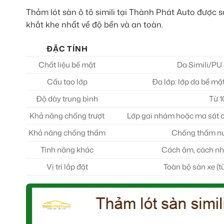
Thảm lót sàn ô tô simili tại Thành Phát Auto được 
khắt khe nhất về độ bền và an toàn.
ĐẶC TÍNH
Chất liệu bề mặt
Da Simili/PU 
Cấu tạo lớp
Đa lớp: lớp da bề mặ
Độ dày trung bình
Từ 
Khả năng chống trượt
Lớp gai nhám hoặc ma sát ca
Khả năng chống thấm
Chống thấm nướ
Tính năng khác
Cách âm, cách nhi
Vị trí lắp đặt
Toàn bộ sàn xe (t