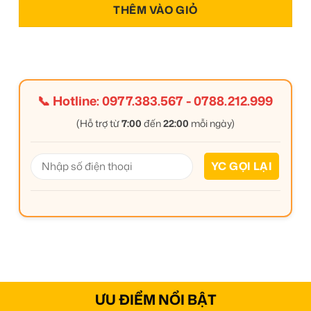
THÊM VÀO GIỎ
📞 Hotline:
0977.383.567
-
0788.212.999
(Hỗ trợ từ
7:00
đến
22:00
mỗi ngày)
ƯU ĐIỂM NỔI BẬT