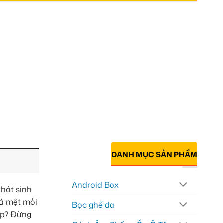
DANH MỤC SẢN PHẨM
Android Box
phát sinh
uá mệt mỏi
Bọc ghế da
gấp? Đừng