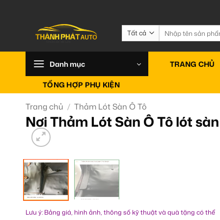
Bỏ
qua
nội
Tìm
kiếm:
dung
Danh mục
TRANG CHỦ
TỔNG HỢP PHỤ KIỆN
Trang chủ
/
Thảm Lót Sàn Ô Tô
Nơi Thảm Lót Sàn Ô Tô lót sà
Lưu ý: Bảng giá, hình ảnh, thông số kỹ thuật và quà tặng có thể