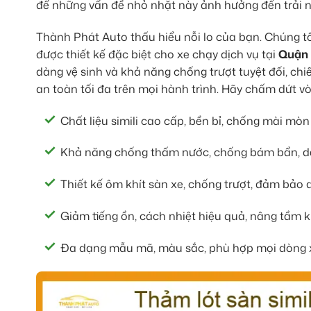
để những vấn đề nhỏ nhặt này ảnh hưởng đến trải 
Thành Phát Auto thấu hiểu nỗi lo của bạn. Chúng tô
được thiết kế đặc biệt cho xe chạy dịch vụ tại
Quận
dàng vệ sinh và khả năng chống trượt tuyệt đối, ch
an toàn tối đa trên mọi hành trình. Hãy chấm dứt 
Chất liệu simili cao cấp, bền bỉ, chống mài mòn 
Khả năng chống thấm nước, chống bám bẩn, dễ
Thiết kế ôm khít sàn xe, chống trượt, đảm bảo a
Giảm tiếng ồn, cách nhiệt hiệu quả, nâng tầm k
Đa dạng mẫu mã, màu sắc, phù hợp mọi dòng 