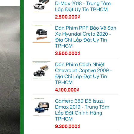
D-Max 2018 - Trung Tâm
Lắp Đặt Uy Tín TPHCM
2.500.000
₫
Dán Phim PPF Bảo Vệ Sơn
Xe Hyundai Creta 2020 -
Địa Chỉ Lắp Đặt Uy Tín
TPHCM
3.500.000
₫
Dán Phim Cách Nhiệt
Chevrolet Captiva 2009 -
Địa Chỉ Lắp Đặt Uy Tín
TPHCM
4.100.000
₫
Camera 360 Độ Isuzu
Dmax 2019 - Trung Tâm
Lắp Đặt Chính Hãng
TPHCM
9.300.000
₫