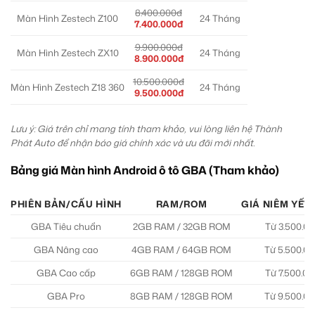
8.400.000đ
Màn Hình Zestech Z100
24 Tháng
7.400.000đ
9.900.000đ
Màn Hình Zestech ZX10
24 Tháng
8.900.000đ
10.500.000đ
Màn Hình Zestech Z18 360
24 Tháng
9.500.000đ
Lưu ý: Giá trên chỉ mang tính tham khảo, vui lòng liên hệ Thành
Phát Auto để nhận báo giá chính xác và ưu đãi mới nhất.
Bảng giá Màn hình Android ô tô GBA (Tham khảo)
PHIÊN BẢN/CẤU HÌNH
RAM/ROM
GIÁ NIÊM YẾT 
GBA Tiêu chuẩn
2GB RAM / 32GB ROM
Từ 3.500.00
GBA Nâng cao
4GB RAM / 64GB ROM
Từ 5.500.0
GBA Cao cấp
6GB RAM / 128GB ROM
Từ 7.500.00
GBA Pro
8GB RAM / 128GB ROM
Từ 9.500.0