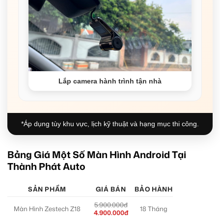
Lắp camera hành trình tận nhà
*Áp dụng tùy khu vực, lịch kỹ thuật và hạng mục thi công.
Bảng Giá Một Số Màn Hình Android Tại
Thành Phát Auto
SẢN PHẨM
GIÁ BÁN
BẢO HÀNH
5.900.000đ
Màn Hình Zestech Z18
18 Tháng
4.900.000đ