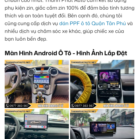
chuẩn cao nhất. Thành Phát Auto cam kết sử dụng
phụ kiện zin, giắc cắm zin 100% để đảm bảo tính tương
thích và an toàn tuyệt đối. Bên cạnh đó, chúng tôi
cũng cung cấp dịch vụ
dán PPF ô tô Quận Tân Phú
và
nhiều dịch vụ chăm sóc xe khác, giúp chiếc xe của
bạn luôn bền đẹp.
Màn Hình Android Ô Tô - Hình Ảnh Lắp Đặt