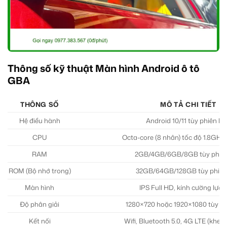
Thông số kỹ thuật Màn hình Android ô tô
GBA
THÔNG SỐ
MÔ TẢ CHI TIẾT
Hệ điều hành
Android 10/11 tùy phiên b
CPU
Octa-core (8 nhân) tốc độ 1.8GHz
RAM
2GB/4GB/6GB/8GB tùy phiê
ROM (Bộ nhớ trong)
32GB/64GB/128GB tùy phiên
Màn hình
IPS Full HD, kính cường lực 
Độ phân giải
1280×720 hoặc 1920×1080 tùy p
Kết nối
Wifi, Bluetooth 5.0, 4G LTE (khe 