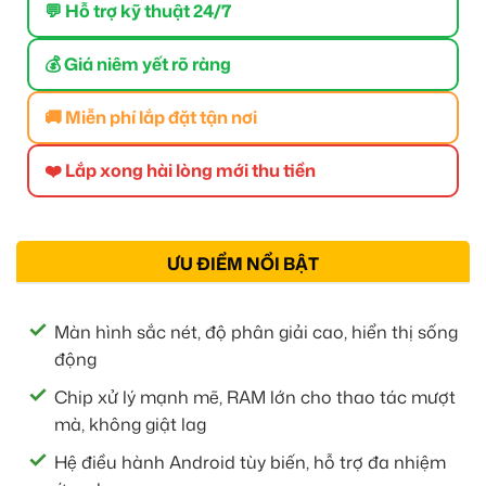
💬 Hỗ trợ kỹ thuật 24/7
💰 Giá niêm yết rõ ràng
🚚 Miễn phí lắp đặt tận nơi
❤️ Lắp xong hài lòng mới thu tiền
ƯU ĐIỂM NỔI BẬT
Màn hình sắc nét, độ phân giải cao, hiển thị sống
động
Chip xử lý mạnh mẽ, RAM lớn cho thao tác mượt
mà, không giật lag
Hệ điều hành Android tùy biến, hỗ trợ đa nhiệm