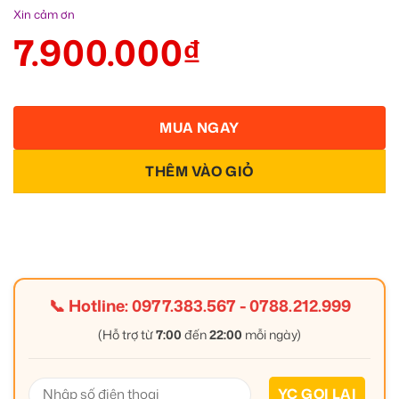
Xin cảm ơn
7.900.000
₫
MUA NGAY
THÊM VÀO GIỎ
📞 Hotline:
0977.383.567
-
0788.212.999
(Hỗ trợ từ
7:00
đến
22:00
mỗi ngày)