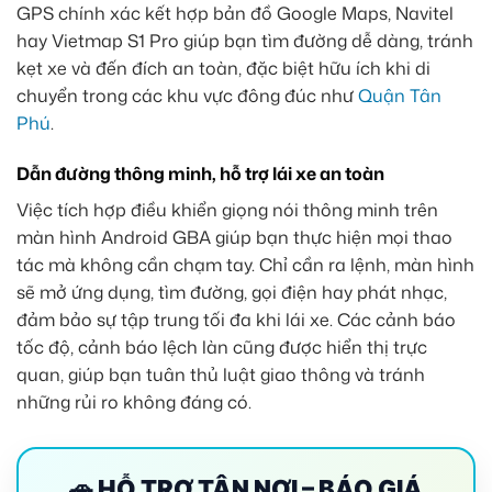
GPS chính xác kết hợp bản đồ Google Maps, Navitel
hay Vietmap S1 Pro giúp bạn tìm đường dễ dàng, tránh
kẹt xe và đến đích an toàn, đặc biệt hữu ích khi di
chuyển trong các khu vực đông đúc như
Quận Tân
Phú
.
Dẫn đường thông minh, hỗ trợ lái xe an toàn
Việc tích hợp điều khiển giọng nói thông minh trên
màn hình Android GBA giúp bạn thực hiện mọi thao
tác mà không cần chạm tay. Chỉ cần ra lệnh, màn hình
sẽ mở ứng dụng, tìm đường, gọi điện hay phát nhạc,
đảm bảo sự tập trung tối đa khi lái xe. Các cảnh báo
tốc độ, cảnh báo lệch làn cũng được hiển thị trực
quan, giúp bạn tuân thủ luật giao thông và tránh
những rủi ro không đáng có.
🚗 HỖ TRỢ TẬN NƠI – BÁO GIÁ