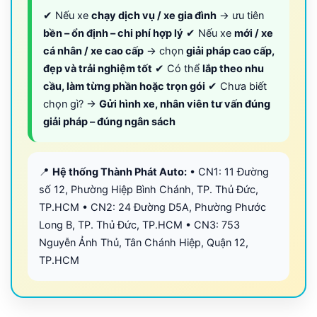
✔ Nếu xe
chạy dịch vụ / xe gia đình
→ ưu tiên
bền – ổn định – chi phí hợp lý
✔ Nếu xe
mới / xe
cá nhân / xe cao cấp
→ chọn
giải pháp cao cấp,
đẹp và trải nghiệm tốt
✔ Có thể
lắp theo nhu
cầu, làm từng phần hoặc trọn gói
✔ Chưa biết
chọn gì? →
Gửi hình xe, nhân viên tư vấn đúng
giải pháp – đúng ngân sách
📍
Hệ thống Thành Phát Auto:
• CN1: 11 Đường
số 12, Phường Hiệp Bình Chánh, TP. Thủ Đức,
TP.HCM • CN2: 24 Đường D5A, Phường Phước
Long B, TP. Thủ Đức, TP.HCM • CN3: 753
Nguyễn Ảnh Thủ, Tân Chánh Hiệp, Quận 12,
TP.HCM