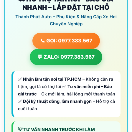
NHANH – LẮP ĐẶT TẠI CHỖ
Thành Phát Auto – Phụ Kiện & Nâng Cấp Xe Hơi
Chuyên Nghiệp
📞 GỌI: 0977.383.567
💬 ZALO: 0977.383.567
✅
Nhận làm tận nơi tại TP.HCM
– Không cần ra
tiệm, gọi là có thợ tới ✅
Tư vấn miễn phí – Báo
giá trước
– Ok mới làm, hài lòng mới thanh toán
✅
Đội kỹ thuật đông, làm nhanh gọn
– Hỗ trợ cả
cuối tuần
💡 TƯ VẤN NHANH TRƯỚC KHI LÀM