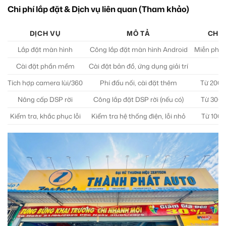
Chi phí lắp đặt & Dịch vụ liên quan (Tham khảo)
DỊCH VỤ
MÔ TẢ
CHI 
Lắp đặt màn hình
Công lắp đặt màn hình Android
Miễn phí 
Cài đặt phần mềm
Cài đặt bản đồ, ứng dụng giải trí
M
Tích hợp camera lùi/360
Phí đấu nối, cài đặt thêm
Từ 200.
Nâng cấp DSP rời
Công lắp đặt DSP rời (nếu có)
Từ 300.
Kiểm tra, khắc phục lỗi
Kiểm tra hệ thống điện, lỗi nhỏ
Từ 100.